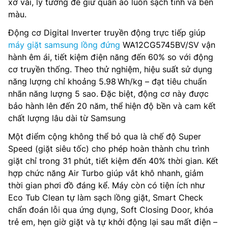
xơ vải, lý tưởng để giữ quần áo luôn sạch tinh và bền
màu.
Động cơ Digital Inverter truyền động trực tiếp giúp
máy giặt samsung lồng đứng
WA12CG5745BV/SV vận
hành êm ái, tiết kiệm điện năng đến 60% so với động
cơ truyền thống. Theo thử nghiệm, hiệu suất sử dụng
năng lượng chỉ khoảng 5.98 Wh/kg – đạt tiêu chuẩn
nhãn năng lượng 5 sao. Đặc biệt, động cơ này được
bảo hành lên đến 20 năm, thể hiện độ bền và cam kết
chất lượng lâu dài từ Samsung
Một điểm cộng không thể bỏ qua là chế độ Super
Speed (giặt siêu tốc) cho phép hoàn thành chu trình
giặt chỉ trong 31 phút, tiết kiệm đến 40% thời gian. Kết
hợp chức năng Air Turbo giúp vắt khô nhanh, giảm
thời gian phơi đồ đáng kể. Máy còn có tiện ích như
Eco Tub Clean tự làm sạch lồng giặt, Smart Check
chẩn đoán lỗi qua ứng dụng, Soft Closing Door, khóa
trẻ em, hẹn giờ giặt và tự khởi động lại sau mất điện –