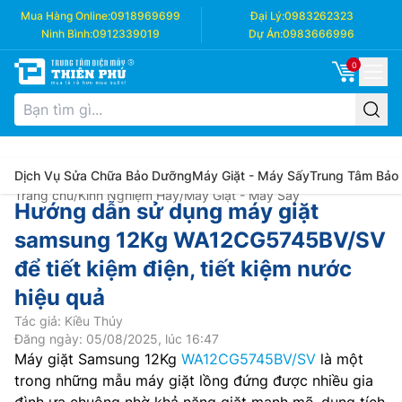
Mua Hàng Online:
0918969699
Đại Lý:
0983262323
Ninh Bình:
0912339019
Dự Án:
0983666996
0
Dịch Vụ Sửa Chữa Bảo Dưỡng
Máy Giặt - Máy Sấy
Trung Tâm Bảo
Trang chủ
/
Kinh Nghiệm Hay
/
Máy Giặt - Máy Sấy
Hướng dẫn sử dụng máy giặt
samsung 12Kg WA12CG5745BV/SV
để tiết kiệm điện, tiết kiệm nước
hiệu quả
Tác giả: Kiều Thúy
Đăng ngày: 05/08/2025, lúc 16:47
Máy giặt Samsung 12Kg
WA12CG5745BV/SV
là một
trong những mẫu máy giặt lồng đứng được nhiều gia