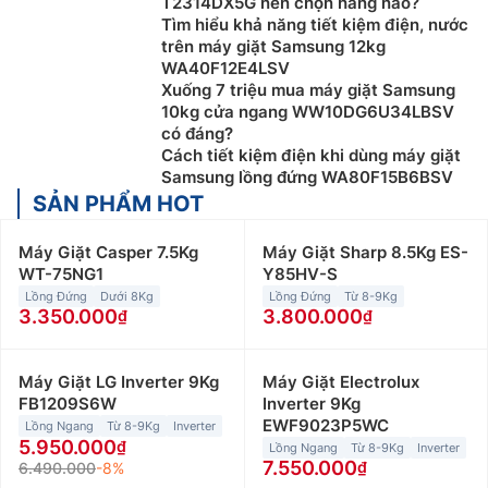
T2314DX5G nên chọn hãng nào?
Tìm hiểu khả năng tiết kiệm điện, nước
trên máy giặt Samsung 12kg
WA40F12E4LSV
Xuống 7 triệu mua máy giặt Samsung
10kg cửa ngang WW10DG6U34LBSV
có đáng?
Cách tiết kiệm điện khi dùng máy giặt
Samsung lồng đứng WA80F15B6BSV
SẢN PHẨM HOT
Máy Giặt Casper 7.5Kg
Máy Giặt Sharp 8.5Kg ES-
WT-75NG1
Y85HV-S
Lồng Đứng
Dưới 8Kg
Lồng Đứng
Từ 8-9Kg
3.350.000
3.800.000
Máy Giặt LG Inverter 9Kg
Máy Giặt Electrolux
FB1209S6W
Inverter 9Kg
EWF9023P5WC
Lồng Ngang
Từ 8-9Kg
Inverter
5.950.000
Lồng Ngang
Từ 8-9Kg
Inverter
7.550.000
6.490.000
-8%