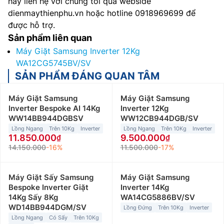
hãy liên hệ với chúng tôi qua webside
dienmaythienphu.vn hoặc hotline 0918969699 để
được hỗ trợ.
Sản phẩm liên quan
Máy Giặt Samsung Inverter 12Kg
WA12CG5745BV/SV
SẢN PHẨM ĐÁNG QUAN TÂM
Máy Giặt Samsung
Máy Giặt Samsung
Inverter Bespoke AI 14Kg
Inverter 12Kg
WW14BB944DGBSV
WW12CB944DGB/SV
Lồng Ngang
Trên 10Kg
Inverter
Lồng Ngang
Trên 10Kg
Inverter
11.850.000
9.500.000
14.150.000
-16%
11.500.000
-17%
Máy Giặt Sấy Samsung
Máy Giặt Samsung
Bespoke Inverter Giặt
Inverter 14Kg
14Kg Sấy 8Kg
WA14CG5886BV/SV
WD14BB944DGM/SV
Lồng Đứng
Trên 10Kg
Inverter
Lồng Ngang
Có Sấy
Trên 10Kg