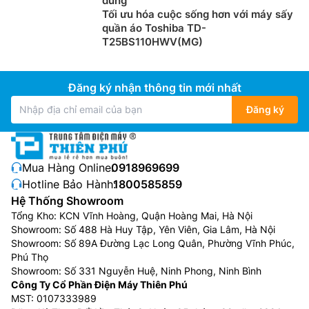
dùng
Tối ưu hóa cuộc sống hơn với máy sấy
quần áo Toshiba TD-
T25BS110HWV(MG)
Đăng ký nhận thông tin mới nhất
Đăng ký
Mua Hàng Online:
0918969699
Hotline Bảo Hành:
1800585859
Hệ Thống Showroom
Tổng Kho: KCN Vĩnh Hoàng, Quận Hoàng Mai, Hà Nội
Showroom: Số 488 Hà Huy Tập, Yên Viên, Gia Lâm, Hà Nội
Showroom: Số 89A Đường Lạc Long Quân, Phường Vĩnh Phúc,
Phú Thọ
Showroom: Số 331 Nguyễn Huệ, Ninh Phong, Ninh Bình
Công Ty Cổ Phần Điện Máy Thiên Phú
MST: 0107333989