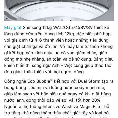
Máy giặt
Samsung 12kg WA12CG5745BV/SV thiết kế
lồng đứng cửa trên, dung tích 12kg, đặc biệt phù hợp
với gia đình từ 4–6 thành viên hoặc những tiêu dùng
cần giặt chăn ga và đồ lớn. Vỏ máy làm từ thép không
gỉ kết hợp nắp kính chịu lực có van giảm chấn, giúp
đóng mở nhẹ nhàng, an toàn và dễ sử dụng. Bảng điều
khiển hiển thị song ngữ Anh – Việt cũng giúp thao tác
đơn giản, thân thiện với mọi người dùng.
Công nghệ Eco Bubble™ kết hợp với Dual Storm tạo ra
bong bóng siêu mịn và luồng nước xoáy mạnh mẽ,
giúp làm sạch vết bẩn hiệu quả ngay cả khi giặt bằng
nước lạnh, đồng thời bảo vệ sợi vải tốt hơn 20%.
Ngoài ra, hệ thống Intensive Wash và Magic Filter hỗ
trợ tăng khả năng thẩm thấu chất giặt tẩy và loại bỏ