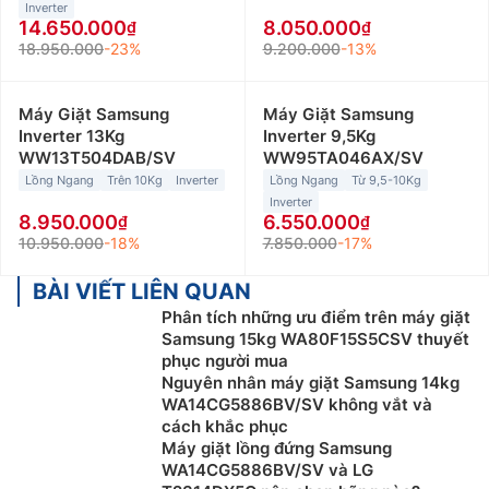
Inverter
14.650.000
8.050.000
18.950.000
-23%
9.200.000
-13%
Máy Giặt Samsung
Máy Giặt Samsung
Inverter 13Kg
Inverter 9,5Kg
WW13T504DAB/SV
WW95TA046AX/SV
Lồng Ngang
Trên 10Kg
Inverter
Lồng Ngang
Từ 9,5-10Kg
Inverter
8.950.000
6.550.000
10.950.000
-18%
7.850.000
-17%
BÀI VIẾT LIÊN QUAN
Phân tích những ưu điểm trên máy giặt
Samsung 15kg WA80F15S5CSV thuyết
phục người mua
Nguyên nhân máy giặt Samsung 14kg
WA14CG5886BV/SV không vắt và
cách khắc phục
Máy giặt lồng đứng Samsung
WA14CG5886BV/SV và LG