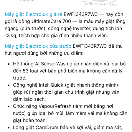
Máy giặt Electrolux giá rẻ
EWF1343R7WC — hay còn
gọi là dòng UltimateCare 700 — là mẫu máy giặt lồng
ngang (cửa trước), công nghệ Inverter, dung tích lớn
13 kg, thích hợp cho gia đình nhiều thành viên.
Máy giặt Electrolux cửa trước
EWF1343R7WC đã thu
hút người dùng bởi những ưu điểm:
Hệ thống AI SensorWash giúp nhận diện và loại bỏ
đến 53 loại vết bẩn phổ biến mà không cần xử lý
trước.
Công nghệ IntelliQuick (giặt nhanh thông minh)
giúp rút ngắn thời gian chu trình giặt nhưng vẫn
đảm bảo sạch.
Chức năng VapourRefresh (làm mới bằng hơi
nước) giúp loại bỏ mùi, làm mềm vải mà không cần
giặt hoàn toàn.
Lồng giặt CareDrum bảo vệ sợi vải, giảm ma sát,