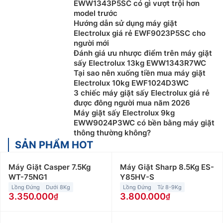
EWW1343P5SC có gì vượt trội hơn
model trước
Hướng dẫn sử dụng máy giặt
Electrolux giá rẻ EWF9023P5SC cho
người mới
Đánh giá ưu nhược điểm trên máy giặt
sấy Electrolux 13kg EWW1343R7WC
Tại sao nên xuống tiền mua máy giặt
Electrolux 10kg EWF1024D3WC
3 chiếc máy giặt sấy Electrolux giá rẻ
được đông người mua năm 2026
Máy giặt sấy Electrolux 9kg
EWW9024P3WC có bền bằng máy giặt
thông thường không?
SẢN PHẨM HOT
Máy Giặt Casper 7.5Kg
Máy Giặt Sharp 8.5Kg ES-
WT-75NG1
Y85HV-S
Lồng Đứng
Dưới 8Kg
Lồng Đứng
Từ 8-9Kg
3.350.000
3.800.000