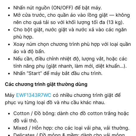
Nhấn nút nguồn (ON/OFF) để bật máy.
Mở cửa trước, cho quần áo vào lồng giặt — không
nên cho quá tải so với khối lượng tối đa (13 kg).
Cho bột giặt, nước giặt và nước xả vào các ngăn
phù hợp.
Xoay núm chọn chương trình phù hợp với loại quần
áo và độ bẩn.
Nếu cần, điều chỉnh nhiệt độ, lượng vắt, hoặc các
tính năng phụ (giặt nhanh, làm mới, diệt khuẩn…).
Nhấn “Start” để máy bắt đầu chu trình.
Các chương trình giặt thường dùng
Máy
EWF1343R7WC
có nhiều chương trình giặt để
phục vụ từng loại đồ và nhu cầu khác nhau.
Cotton / Đồ bông: dành cho đồ cotton trắng hoặc
đồ vải thô.
Mixed / Hỗn hợp: cho các loại vải pha, vải thường.
Delicates / Đồ mỏng & mềm: dành cho vải mỏng,