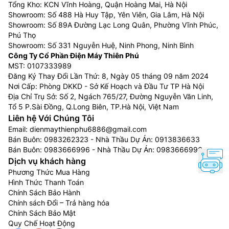
Tổng Kho: KCN Vĩnh Hoàng, Quận Hoàng Mai, Hà Nội
Showroom: Số 488 Hà Huy Tập, Yên Viên, Gia Lâm, Hà Nội
Showroom: Số 89A Đường Lạc Long Quân, Phường Vĩnh Phúc,
Phú Thọ
Showroom: Số 331 Nguyễn Huệ, Ninh Phong, Ninh Bình
Công Ty Cổ Phần Điện Máy Thiên Phú
MST: 0107333989
Đăng Ký Thay Đổi Lần Thứ: 8, Ngày 05 tháng 09 năm 2024
Nơi Cấp: Phòng DKKD - Sở Kế Hoạch và Đầu Tư TP Hà Nội
Địa Chỉ Trụ Sở: Số 2, Ngách 765/27, Đường Nguyễn Văn Linh,
Tổ 5 P.Sài Đồng, Q.Long Biên, TP.Hà Nội, Việt Nam
Liên hệ Với Chúng Tôi
Email:
dienmaythienphu6886@gmail.com
Bán Buôn:
0983262323
- Nhà Thầu Dự Án:
0913836633
Bán Buôn:
0983666996
- Nhà Thầu Dự Án:
0983666996
Dịch vụ khách hàng
Phương Thức Mua Hàng
Hình Thức Thanh Toán
Chính Sách Bảo Hành
Chính sách Đổi – Trả hàng hóa
Chính Sách Bảo Mật
Quy Chế Hoạt Động