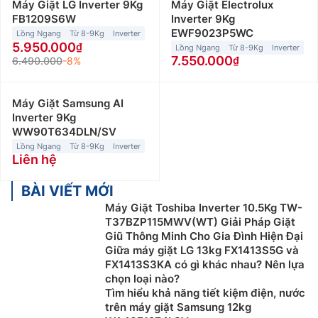
Máy Giặt LG Inverter 9Kg
Máy Giặt Electrolux
FB1209S6W
Inverter 9Kg
EWF9023P5WC
Lồng Ngang
Từ 8-9Kg
Inverter
5.950.000
Lồng Ngang
Từ 8-9Kg
Inverter
7.550.000
6.490.000
-8%
Máy Giặt Samsung AI
Inverter 9Kg
WW90T634DLN/SV
Lồng Ngang
Từ 8-9Kg
Inverter
Liên hệ
BÀI VIẾT MỚI
Máy Giặt Toshiba Inverter 10.5Kg TW-
T37BZP115MWV(WT) Giải Pháp Giặt
Giũ Thông Minh Cho Gia Đình Hiện Đại
Giữa máy giặt LG 13kg FX1413S5G và
FX1413S3KA có gì khác nhau? Nên lựa
chọn loại nào?
Tìm hiểu khả năng tiết kiệm điện, nước
trên máy giặt Samsung 12kg