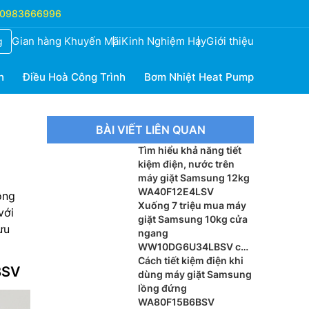
0983666996
Gian hàng Khuyến Mãi
Kinh Nghiệm Hay
Giới thiệu
g
h
Điều Hoà Công Trình
Bơm Nhiệt Heat Pump
BÀI VIẾT LIÊN QUAN
Tìm hiểu khả năng tiết
kiệm điện, nước trên
máy giặt Samsung 12kg
WA40F12E4LSV
ộng
Xuống 7 triệu mua máy
với
giặt Samsung 10kg cửa
ưu
ngang
WW10DG6U34LBSV có
đáng?
Cách tiết kiệm điện khi
BSV
dùng máy giặt Samsung
lồng đứng
WA80F15B6BSV