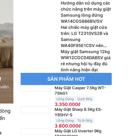
Hướng dẫn sử dụng các
chức năng trên máy giặt
Samsung lồng đứng
WA14CG5886BV/SV
Hai chiếc máy giặt cửa
trên: LG T2310VS2B và
Samsung
WA40F95E1CSV nên
dùng loại nào
Máy giặt Samsung 12kg
WW12CGC04DABSV giá
rẻ nhưng hội tụ đầy đủ
tính năng hiện đại
SẢN PHẨM HOT
Máy Giặt Casper 7.5Kg WT-
75NG1
Lồng Đứng
Dưới 8Kg
3.350.000
Máy Giặt Sharp 8.5Kg ES-
 dòng
Y85HV-S
ển
Lồng Đứng
Từ 8-9Kg
3.800.000
Máy Giặt LG Inverter 9Kg
a