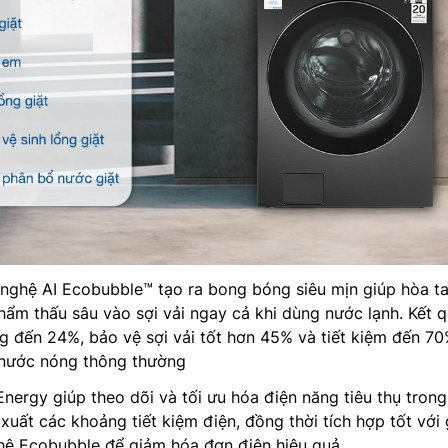
ghệ AI Ecobubble™ tạo ra bong bóng siêu mịn giúp hòa t
hẩm thấu sâu vào sợi vải ngay cả khi dùng nước lạnh. Kết q
ng đến 24%, bảo vệ sợi vải tốt hơn 45% và tiết kiệm đến 7
t nước nóng thông thường
Energy giúp theo dõi và tối ưu hóa điện năng tiêu thụ tron
 xuất các khoảng tiết kiệm điện, đồng thời tích hợp tốt với 
hệ Ecobubble để giảm hóa đơn điện hiệu quả