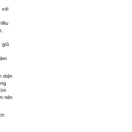
 với
hiều
n,
 giũ
chăm
 diện
ăng
tìm
ẩm nên
ch