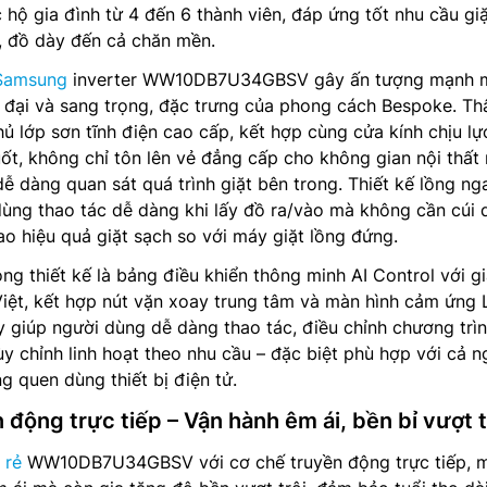
 hộ gia đình từ 4 đến 6 thành viên, đáp ứng tốt nhu cầu giặ
, đồ dày đến cả chăn mền.
 Samsung
inverter WW10DB7U34GBSV gây ấn tượng mạnh m
ện đại và sang trọng, đặc trưng của phong cách Bespoke. Th
lớp sơn tĩnh điện cao cấp, kết hợp cùng cửa kính chịu lự
uốt, không chỉ tôn lên vẻ đẳng cấp cho không gian nội thất
ễ dàng quan sát quá trình giặt bên trong. Thiết kế lồng ng
 dùng thao tác dễ dàng khi lấy đồ ra/vào mà không cần cúi 
ao hiệu quả giặt sạch so với máy giặt lồng đứng.
ng thiết kế là bảng điều khiển thông minh AI Control với g
Việt, kết hợp nút vặn xoay trung tâm và màn hình cảm ứng
ày giúp người dùng dễ dàng thao tác, điều chỉnh chương trìn
ùy chỉnh linh hoạt theo nhu cầu – đặc biệt phù hợp với cả n
g quen dùng thiết bị điện tử.
 động trực tiếp – Vận hành êm ái, bền bỉ vượt t
 rẻ
WW10DB7U34GBSV với cơ chế truyền động trực tiếp, 