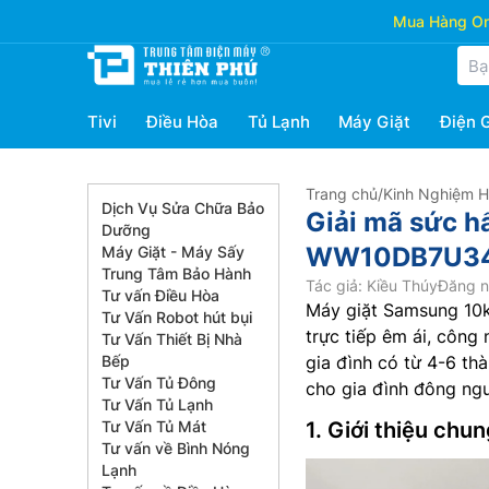
Mua Hàng Onl
Tivi
Điều Hòa
Tủ Lạnh
Máy Giặt
Điện 
Trang chủ
/
Kinh Nghiệm 
Dịch Vụ Sửa Chữa Bảo
Giải mã sức h
Dưỡng
WW10DB7U3
Máy Giặt - Máy Sấy
Trung Tâm Bảo Hành
Tác giả: Kiều Thúy
Đăng n
Tư vấn Điều Hòa
Máy giặt Samsung 1
Tư Vấn Robot hút bụi
trực tiếp êm ái, công 
Tư Vấn Thiết Bị Nhà
Bếp
gia đình có từ 4-6 thà
Tư Vấn Tủ Đông
cho gia đình đông ngư
Tư Vấn Tủ Lạnh
Tư Vấn Tủ Mát
1. Giới thiệu c
Tư vấn về Bình Nóng
Lạnh