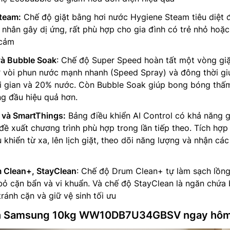
team:
Chế độ giặt bằng hơi nước Hygiene Steam tiêu diệt 
 nhân gây dị ứng, rất phù hợp cho gia đình có trẻ nhỏ hoặc
 cảm
và Bubble Soak
: Chế độ Super Speed hoàn tất một vòng giặ
ờ vòi phun nước mạnh nhanh (Speed Spray) và đông thời gi
ời gian và 20% nước. Còn Bubble Soak giúp bong bóng thấ
ng đầu hiệu quả hơn.
 và SmartThings:
Bảng điều khiển AI Control có khả năng g
 đề xuất chương trình phù hợp trong lần tiếp theo. Tích hợp
khiển từ xa, lên lịch giặt, theo dõi năng lượng và nhận cá
 Clean+, StayClean
: Chế độ Drum Clean+ tự làm sạch lồng
i bỏ cặn bẩn và vi khuẩn. Và chế độ StayClean là ngăn chứa 
tránh cặn và giữ vệ sinh tối ưu
họn Samsung 10kg WW10DB7U34GBSV ngay hôm