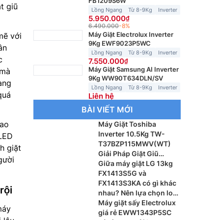
FB1209S6W
t giũ
Lồng Ngang
Từ 8-9Kg
Inverter
5.950.000
6.490.000
-8%
Máy Giặt Electrolux Inverter
ẽ với
9Kg EWF9023P5WC
ân
Lồng Ngang
Từ 8-9Kg
Inverter
c
7.550.000
Máy Giặt Samsung AI Inverter
 mà
9Kg WW90T634DLN/SV
ang
Lồng Ngang
Từ 8-9Kg
Inverter
quá
Liên hệ
BÀI VIẾT MỚI
iao
Máy Giặt Toshiba
Inverter 10.5Kg TW-
 LED
T37BZP115MWV(WT)
h giặt
Giải Pháp Giặt Giũ
gười
Thông Minh Cho Gia
Giữa máy giặt LG 13kg
Đình Hiện Đại
FX1413S5G và
FX1413S3KA có gì khác
rội
nhau? Nên lựa chọn loại
nào?
Máy giặt sấy Electrolux
máy
giá rẻ EWW1343P5SC