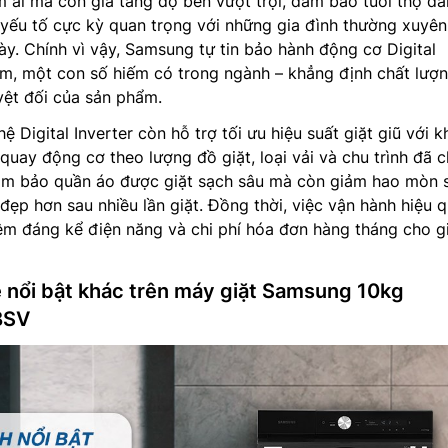
 ái mà còn gia tăng độ bền vượt trội, đảm bảo tuổi thọ dài
yếu tố cực kỳ quan trọng với những gia đình thường xuyên
y. Chính vì vậy, Samsung tự tin bảo hành động cơ Digital
ăm, một con số hiếm có trong ngành – khẳng định chất lượ
uyệt đối của sản phẩm.
 Digital Inverter còn hỗ trợ tối ưu hiệu suất giặt giũ với k
quay động cơ theo lượng đồ giặt, loại vải và chu trình đã c
ảm bảo quần áo được giặt sạch sâu mà còn giảm hao mòn 
đẹp hơn sau nhiều lần giặt. Đồng thời, việc vận hành hiệu 
ệm đáng kể điện năng và chi phí hóa đơn hàng tháng cho g
 nổi bật khác trên máy giặt Samsung 10kg
BSV