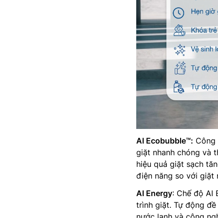
AI Ecobubble™:
Công n
giặt nhanh chóng và t
hiệu quả giặt sạch tă
điện năng so với giặ
AI Energy
: Chế độ AI 
trình giặt. Tự động đề
nước lạnh và công ng