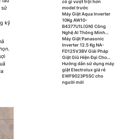
 lâu
có gì vượt trội hơn
 sử
model trước
Máy Giặt Aqua Inverter
10Kg AW10-
ng kỹ
B4377U1L(GN) Công
Nghệ AI Thông Minh
Cho Gia Đình Hiện Đại
Máy Giặt Panasonic
hả
Inverter 12.5 Kg NA-
họn.
FD125V3BV Giải Pháp
sợi
Giặt Giũ Hiện Đại Cho
quả
Gia Đình Đông Thành
Hướng dẫn sử dụng máy
Viên
giặt Electrolux giá rẻ
ia
EWF9023P5SC cho
người mới