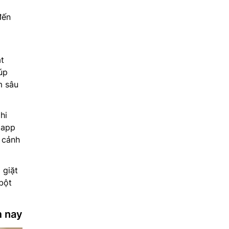
đến
t
úp
m sâu
hi
 app
c cảnh
 giặt
bột
 nay