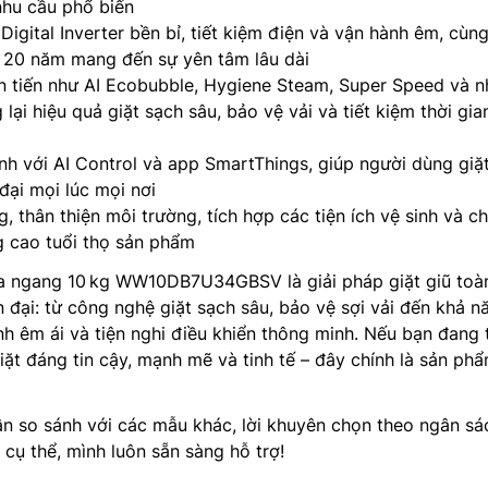
hu cầu phổ biến
igital Inverter bền bỉ, tiết kiệm điện và vận hành êm, cùng
 20 năm mang đến sự yên tâm lâu dài
n tiến như AI Ecobubble, Hygiene Steam, Super Speed và n
lại hiệu quả giặt sạch sâu, bảo vệ vải và tiết kiệm thời gia
nh với AI Control và app SmartThings, giúp người dùng giặt
 đại mọi lúc mọi nơi
g, thân thiện môi trường, tích hợp các tiện ích vệ sinh và 
 cao tuổi thọ sản phẩm
ngang 10 kg WW10DB7U34GBSV là giải pháp giặt giũ toàn
n đại: từ công nghệ giặt sạch sâu, bảo vệ sợi vải đến khả n
ành êm ái và tiện nghi điều khiển thông minh. Nếu bạn đang 
ặt đáng tin cậy, mạnh mẽ và tinh tế – đây chính là sản ph
n so sánh với các mẫu khác, lời khuyên chọn theo ngân sá
cụ thể, mình luôn sẵn sàng hỗ trợ!