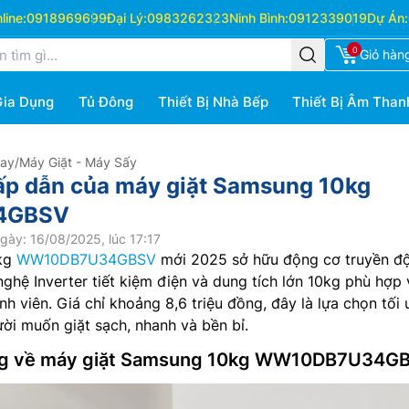
ine:
0918969699
Đại Lý:
0983262323
Ninh Bình:
0912339019
Dự Án:
0
Giỏ hàn
Gia Dụng
Tủ Đông
Thiết Bị Nhà Bếp
Thiết Bị Âm Than
Hay
/
Máy Giặt - Máy Sấy
ấp dẫn của máy giặt Samsung 10kg
4GBSV
gày: 16/08/2025, lúc 17:17
0kg
WW10DB7U34GBSV
mới 2025 sở hữu động cơ truyền đ
nghệ Inverter tiết kiệm điện và dung tích lớn 10kg phù hợp 
nh viên. Giá chỉ khoảng 8,6 triệu đồng, đây là lựa chọn tối 
ời muốn giặt sạch, nhanh và bền bỉ.
hung về máy giặt Samsung 10kg WW10DB7U34G