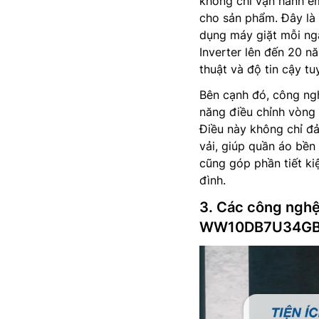
không chỉ vận hành êm
cho sản phẩm. Đây là 
dụng máy giặt mỗi ngà
Inverter lên đến 20 n
thuật và độ tin cậy t
Bên cạnh đó, công nghệ
năng điều chỉnh vòng 
Điều này không chỉ đ
vải, giúp quần áo bền 
cũng góp phần tiết ki
đình.
3. Các công nghệ
WW10DB7U34G