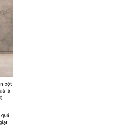
an bột
uả là
0%
g quá
giặt