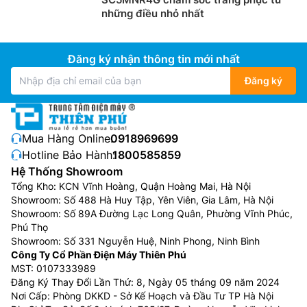
những điều nhỏ nhất
Bảng điều khiển thông minh AI Control
Đăng ký nhận thông tin mới nhất
Bảng điều khiển AI tự động ghi nhớ, phân tích, đề xuất
Đăng ký
chế độ giặt và cài đặt yêu thích dựa trên thói quen sử
dụng, mà không cần tùy chỉnh mỗi lần giặt. Màn hình
hiển thị quy trình giặt dễ hiểu, hướng dẫn thông minh
Mua Hàng Online:
0918969699
và kết nối với điện thoại qua ứng dụng SmartThings
Hotline Bảo Hành:
1800585859
điều khiển máy giặt mọi lúc mọi nơi.
Hệ Thống Showroom
Tổng Kho: KCN Vĩnh Hoàng, Quận Hoàng Mai, Hà Nội
Showroom: Số 488 Hà Huy Tập, Yên Viên, Gia Lâm, Hà Nội
Showroom: Số 89A Đường Lạc Long Quân, Phường Vĩnh Phúc,
Phú Thọ
Showroom: Số 331 Nguyễn Huệ, Ninh Phong, Ninh Bình
Công Ty Cổ Phần Điện Máy Thiên Phú
MST: 0107333989
Đăng Ký Thay Đổi Lần Thứ: 8, Ngày 05 tháng 09 năm 2024
Nơi Cấp: Phòng DKKD - Sở Kế Hoạch và Đầu Tư TP Hà Nội