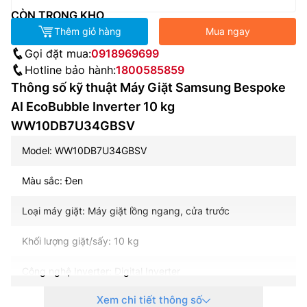
CÒN TRONG KHO
Thêm giỏ hàng
Mua ngay
Gọi đặt mua:
0918969699
Hotline bảo hành:
1800585859
Thông số kỹ thuật Máy Giặt Samsung Bespoke
AI EcoBubble Inverter 10 kg
WW10DB7U34GBSV
Model: WW10DB7U34GBSV
Màu sắc: Đen
Loại máy giặt: Máy giặt lồng ngang, cửa trước
Khối lượng giặt/sấy: 10 kg
Công nghệ Inverter: Digital Inverter
Xem chi tiết thông số
Tốc độ quay vắt: Tối đa 1400 vòng/phút