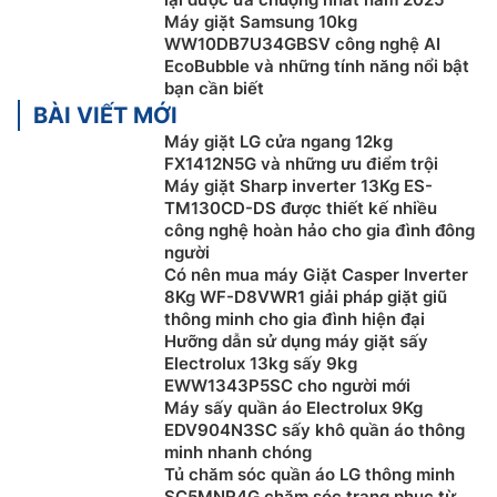
Chế độ AI Energy
Máy giặt Samsung 10kg
WW10DB7U34GBSV công nghệ AI
Theo dõi và giảm mức sử dụng năng lượng của
máy
EcoBubble và những tính năng nổi bật
giặt
qua chế độ AI Energy, chủ động kiểm tra mức tiêu
bạn cần biết
thụ điện năng và ước tính hóa đơn tiền điện. Kích hoạt
BÀI VIẾT MỚI
chu trình giặt sử dụng chế độ AI Energy giúp giảm tới
Máy giặt LG cửa ngang 12kg
70% điện năng nhờ kết hợp công nghệ bong bóng siêu
FX1412N5G và những ưu điểm trội
Máy giặt Sharp inverter 13Kg ES-
Ecobubble+™ và giặt nước lạnh. Bong bóng siêu mịn,
TM130CD-DS được thiết kế nhiều
thẩm thấu nhanh vào vải, đánh bật vết bẩn cứng đầu
công nghệ hoàn hảo cho gia đình đông
mà không cần sử dụng nước nóng như máy giặt thông
người
thường, nhờ đó tiết kiệm điện năng tối ưu.
Có nên mua máy Giặt Casper Inverter
8Kg WF-D8VWR1 giải pháp giặt giũ
thông minh cho gia đình hiện đại
Hưỡng dẫn sử dụng máy giặt sấy
Electrolux 13kg sấy 9kg
EWW1343P5SC cho người mới
Máy sấy quần áo Electrolux 9Kg
EDV904N3SC sấy khô quần áo thông
minh nhanh chóng
Tủ chăm sóc quần áo LG thông minh
SC5MNR4G chăm sóc trang phục từ