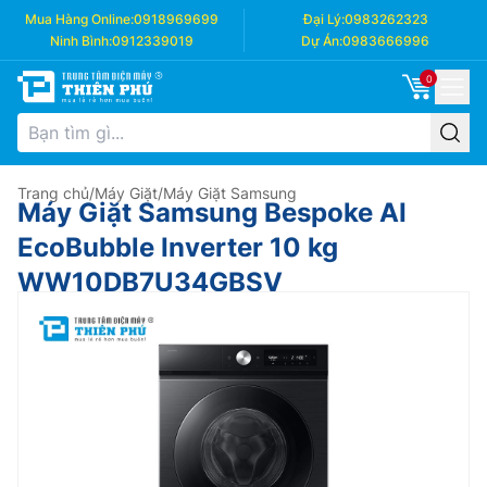
Mua Hàng Online:
0918969699
Đại Lý:
0983262323
Ninh Bình:
0912339019
Dự Án:
0983666996
0
Trang chủ
/
Máy Giặt
/
Máy Giặt Samsung
Máy Giặt Samsung Bespoke AI
EcoBubble Inverter 10 kg
WW10DB7U34GBSV