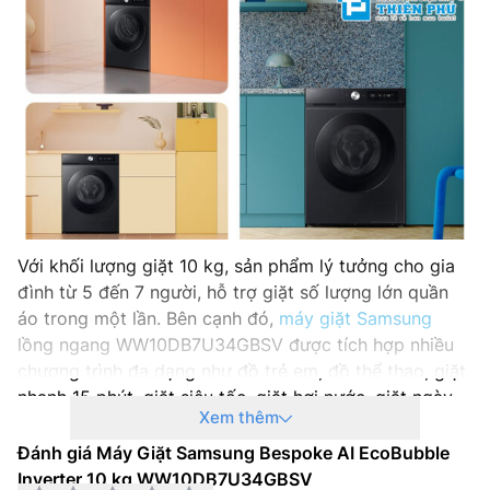
Trọng lượng: 68 kg
Nhà sản xuất: Samsung
Sản xuất tại: Việt Nam
Năm sản xuất: 2025
Với khối lượng giặt 10 kg, sản phẩm lý tưởng cho gia
đình từ 5 đến 7 người, hỗ trợ giặt số lượng lớn quần
áo trong một lần. Bên cạnh đó,
máy giặt Samsung
lồng ngang WW10DB7U34GBSV được tích hợp nhiều
chương trình đa dạng như đồ trẻ em, đồ thể thao, giặt
nhanh 15 phút, giặt siêu tốc, giặt hơi nước, giặt ngày
Xem thêm
nhiều mây, đồ len, đồ cotton,… phù hợp với nhiều chất
liệu vải và tình huống sử dụng khác nhau.
Đánh giá Máy Giặt Samsung Bespoke AI EcoBubble
Inverter 10 kg WW10DB7U34GBSV