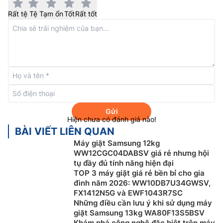
Động cơ Digital Inverter
Rất tệ
Tệ
Tạm ổn
Tốt
Rất tốt
Máy giặt Samsung 10kg
WW10DB7U34GBSV được
trang bị động cơ Digital Inverter được bảo hành 20
năm khẳng định cam kết chất lượng vượt trội. Động
cơ trang bị nam châm vĩnh cửu, giảm thiểu ma sát khi
vận hành, giúp tiết kiệm điện năng, vận hành êm ái,
bền bỉ.
Gửi
Hiện chưa có đánh giá nào!
BÀI VIẾT LIÊN QUAN
Máy giặt Samsung 12kg
WW12CGC04DABSV giá rẻ nhưng hội
tụ đầy đủ tính năng hiện đại
TOP 3 máy giặt giá rẻ bền bỉ cho gia
đình năm 2026: WW10DB7U34GWSV,
FX1412N5G và EWF1043R7SC
Những điều cần lưu ý khi sử dụng máy
giặt Samsung 13kg WA80F13S5BSV
Bong bóng siêu mịn AI Ecobubble™
Khám phá công nghệ đặc biệt trên máy