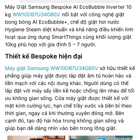
Máy Giặt Samsung Bespoke AI EcoBubble Inverter 10
Hiệu suất sử dụng điện: 14.3 Wh/kg
kg
WW10DB7U34GBSV
nổi bật với công nghệ giặt
bong bóng AI EcoBubble+, chế độ giặt hơi nước
Động cơ dẫn động: Truyền động gián tiếp (dây Curoa)
Hygiene Steam diệt khuẩn và khả năng điều khiển linh
hoạt qua ứng dụng SmartThings cùng khối lượng giặt
Chương trình giặt: 23
10kg phù hợp với gia đình 5 – 7 người.
Cách điều khiển: Song ngữ Anh – Việt có núm xoay, cảm
Thiết kế Bespoke hiện đại
ứng và màn hình hiển thị
Máy giặt Samsung WW10DB7U34GBSV
sở hữu thiết kế
Chất liệu lồng giặt: Thép không gỉ
phẳng giúp máy giặt được lắp đặt âm tủ hoàn hảo và
liền mạch với các nội dung khác. Người dùng có thể
Nguồn điện: 220-240V/50Hz
lắp đặt với máy sấy liền kề hoặc chống lên nhau để tối
ưu không gian sống. Cửa máy giặt được thiết kế với
Kích thước đóng gói (RxCxS): 680 x 890 x 684 mm
mặt kính cường lực, hạn chế trầy xước và bền bỉ theo
thời gian, ngay cả khi thường xuyên đóng mở. Bên
Trọng lượng đóng gói: 72 kg
cạnh đó, tạo độ hài hòa trong không gian sống và
Kích thước máy(RxCxS): 600 x 850 x 595 mm mm
giúp bạn dễ dàng nhìn vào bên trong lồng giặt.