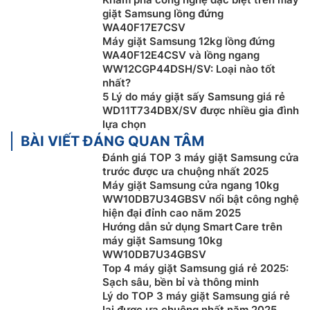
giặt Samsung lồng đứng
Máy giặt Samsung inverter
WW10DB7U34GBSV được
WA40F17E7CSV
trang bị công nghệ bóng bóng siêu mịn AI Ecobubble™
Máy giặt Samsung 12kg lồng đứng
WA40F12E4CSV và lồng ngang
với cảm biến chất liệu vải, từ đó tối ưu lượng bong
WW12CGP44DSH/SV: Loại nào tốt
bóng siêu mịn, thời gian giặt, nhiệt độ và tốc độ xả vắt
nhất?
phù hợp, giúp đánh bật vết bẩn tốt hơn 24% mà không
5 Lý do máy giặt sấy Samsung giá rẻ
cần giặt nước nóng. Từ đó, tiết kiệm đến 70% điện
WD11T734DBX/SV được nhiều gia đình
năng và bảo vệ sợi vải tốt hơn 45%.
lựa chọn
BÀI VIẾT ĐÁNG QUAN TÂM
Đánh giá TOP 3 máy giặt Samsung cửa
trước được ưa chuộng nhất 2025
Máy giặt Samsung cửa ngang 10kg
WW10DB7U34GBSV nổi bật công nghệ
hiện đại đỉnh cao năm 2025
Hướng dẫn sử dụng Smart Care trên
máy giặt Samsung 10kg
WW10DB7U34GBSV
Top 4 máy giặt Samsung giá rẻ 2025:
Sạch sâu, bền bỉ và thông minh
Lý do TOP 3 máy giặt Samsung giá rẻ
lại được ưa chuộng nhất năm 2025