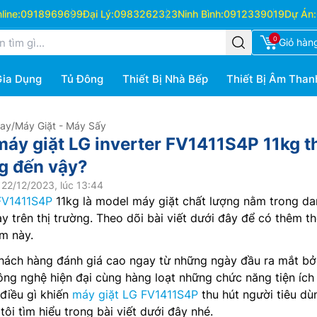
ine:
0918969699
Đại Lý:
0983262323
Ninh Bình:
0912339019
Dự Án:
0
Giỏ hàn
Gia Dụng
Tủ Đông
Thiết Bị Nhà Bếp
Thiết Bị Âm Than
Hay
/
Máy Giặt - Máy Sấy
 máy giặt LG inverter FV1411S4P 11kg t
g đến vậy?
22/12/2023, lúc 13:44
FV1411S4P
11kg là model máy giặt chất lượng nằm trong da
y trên thị trường. Theo dõi bài viết dưới đây để có thêm t
ẩm này.
ách hàng đánh giá cao ngay từ những ngày đầu ra mắt bởi
ông nghệ hiện đại cùng hàng loạt những chức năng tiện ích
điều gì khiến
máy giặt LG FV1411S4P
thu hút người tiêu dù
ôi tìm hiểu trong bài viết dưới đây nhé.