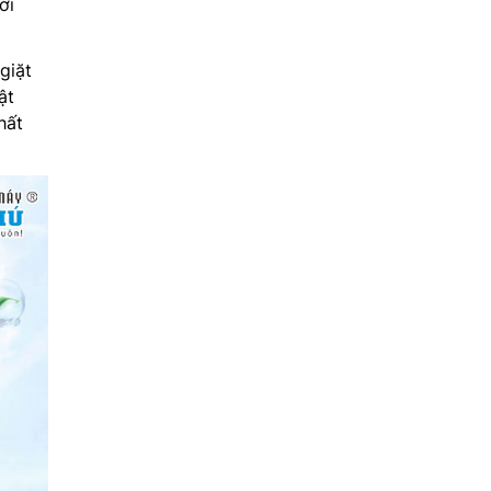
ời
giặt
ật
hất