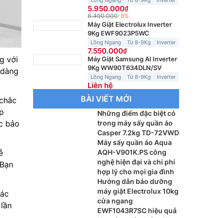
Lồng Ngang
Từ 8-9Kg
Inverter
5.950.000
6.490.000
-8%
Máy Giặt Electrolux Inverter
9Kg EWF9023P5WC
Lồng Ngang
Từ 8-9Kg
Inverter
7.550.000
g với
Máy Giặt Samsung AI Inverter
9Kg WW90T634DLN/SV
 dàng
Lồng Ngang
Từ 8-9Kg
Inverter
Liên hệ
BÀI VIẾT MỚI
 chắc
p
Những điểm đặc biệt có
ợc bảo
trong máy sấy quần áo
Casper 7.2kg TD-72VWD
Máy sấy quần áo Aqua
ễ
AQH-V901K.PS công
nghệ hiện đại và chi phí
 Bạn
hợp lý cho mọi gia đình
Hướng dẫn bảo dưỡng
máy giặt Electrolux 10kg
các
cửa ngang
 lần
EWF1043R7SC hiệu quả