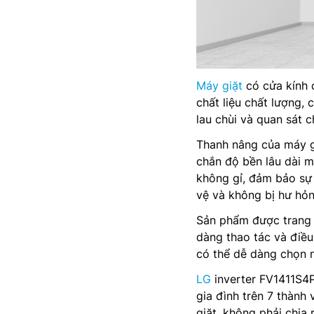
Máy giặt
có cửa kính 
chất liệu chất lượng,
lau chùi và quan sát 
Thanh nâng của máy g
chắn độ bền lâu dài m
không gỉ, đảm bảo sự 
vệ và không bị hư hỏng
Sản phẩm được trang 
dàng thao tác và điều
có thể dễ dàng chọn n
LG
inverter FV1411S4P
gia đình trên 7 thành 
giặt, không phải chia r