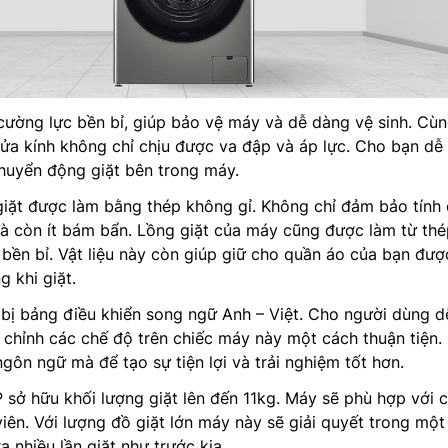
cường lực bền bỉ, giúp bảo vệ máy và dễ dàng vệ sinh. Cùn
 cửa kính không chỉ chịu được va đập và áp lực. Cho bạn dễ
chuyển động giặt bên trong máy.
iặt được làm bằng thép không gỉ. Không chỉ đảm bảo tính
à còn ít bám bẩn. Lồng giặt của máy cũng được làm từ thé
bền bỉ. Vật liệu này còn giúp giữ cho quần áo của bạn đư
 khi giặt.
bị bảng điều khiển song ngữ Anh – Việt. Cho người dùng d
 chỉnh các chế độ trên chiếc máy này một cách thuận tiện.
gôn ngữ mà để tạo sự tiện lợi và trải nghiệm tốt hơn.
 sở hữu khối lượng giặt lên đến 11kg. Máy sẽ phù hợp với 
viên. Với lượng đồ giặt lớn máy này sẽ giải quyết trong một
a nhiều lần giặt như trước kia.