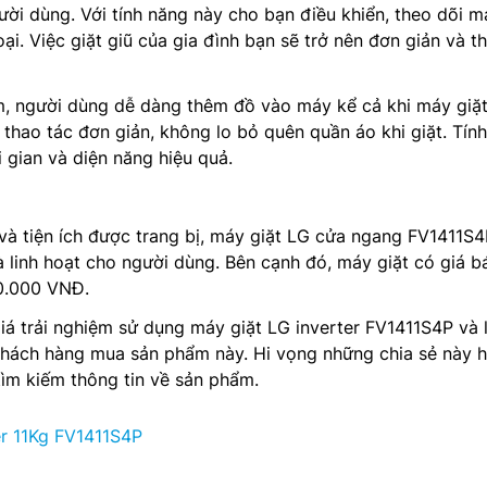
gười dùng. Với tính năng này cho bạn điều khiển, theo dõi m
oại. Việc giặt giũ của gia đình bạn sẽ trở nên đơn giản và t
em, người dùng dễ dàng thêm đồ vào máy kể cả khi máy giặ
i thao tác đơn giản, không lo bỏ quên quần áo khi giặt. Tín
i gian và diện năng hiệu quả.
à tiện ích được trang bị, máy giặt LG cửa ngang FV1411S4
và linh hoạt cho người dùng. Bên cạnh đó, máy giặt có giá b
50.000 VNĐ.
giá trải nghiệm sử dụng máy giặt LG inverter FV1411S4P và l
khách hàng mua sản phẩm này. Hi vọng những chia sẻ này 
tìm kiếm thông tin về sản phẩm.
er 11Kg FV1411S4P