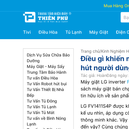
Mua Hàng Onl
Tivi
Điều Hòa
Tủ Lạnh
Máy Giặt
Điện 
Trang chủ
/
Kinh Nghiệm 
Dịch Vụ Sửa Chữa Bảo
Điều gì khiến
Dưỡng
hút người dùn
Máy Giặt - Máy Sấy
Trung Tâm Bảo Hành
Tác giả: Hoàn
Đăng ngày: 
Tư vấn Điều Hòa
Máy giặt LG inverter
Tư Vấn Robot hút bụi
sách máy giặt bán chạ
Tư Vấn Thiết Bị Nhà
Bếp
tin hữu ích về sản ph
Tư Vấn Tủ Đông
LG FV1411S4P được kh
Tư Vấn Tủ Lạnh
Tư Vấn Tủ Mát
kế ưu nhìn, áp dụng c
Tư vấn về Bình Nóng
thông minh khác. Vậy 
Lạnh
đến vậy? Cùng chúng t