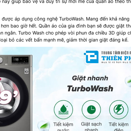
này giúp bảo vệ và duy trì sự mới mẻ của quần áo theo th
t được áp dụng công nghệ TurboWash. Mang đến khả năng 
ơn bao giờ hết. Quần áo của gia đình bạn sẽ được giặt th
ian ngắn. Turbo Wash cho phép vòi phun đa chiều 3D giúp c
 loại bỏ các vết bẩn mạnh mẽ, giảm thời gian giặt đáng kể.