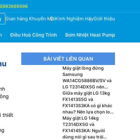
0983666996
Gian hàng Khuyến Mãi
Kinh Nghiệm Hay
Giới thiệu
g
h
Điều Hoà Công Trình
Bơm Nhiệt Heat Pump
BÀI VIẾT LIÊN QUAN
hu
Máy giặt lồng đứng
Samsung
WA14CG5886BV/SV và
LG T2314DX5G nên
nh
chọn hãng nào?
Giữa máy giặt LG 13kg
hông
FX1413S5G và
FX1413S3KA có gì khác
nhau? Nên lựa chọn loại
 thiết
nào?
Máy giặt LG 14kg
T2314DX5G và
ng
FX1414S3KA: Người
dùng nói gì sau trải