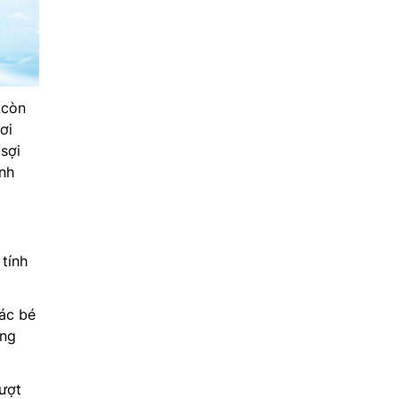
 còn
ơi
sợi
ình
tính
ác bé
ồng
ượt