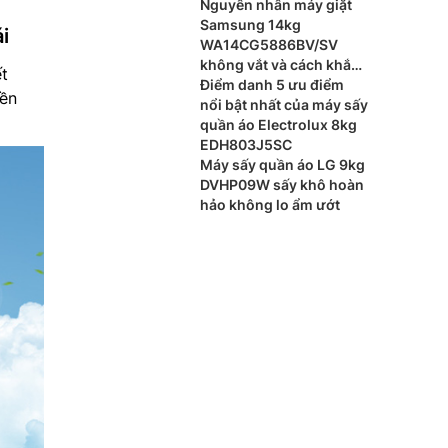
Nguyên nhân máy giặt
Samsung 14kg
i
WA14CG5886BV/SV
không vắt và cách khắc
ết
phục
Điểm danh 5 ưu điểm
yền
nổi bật nhất của máy sấy
quần áo Electrolux 8kg
EDH803J5SC
Máy sấy quần áo LG 9kg
DVHP09W sấy khô hoàn
hảo không lo ẩm ướt