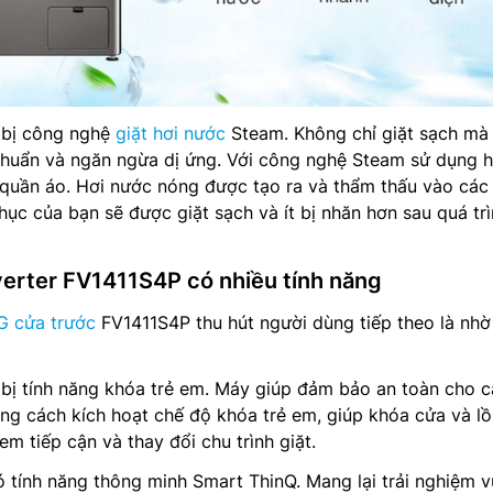
 bị công nghệ
giặt hơi nước
Steam. Không chỉ giặt sạch mà
khuẩn và ngăn ngừa dị ứng. Với công nghệ Steam sử dụng h
quần áo. Hơi nước nóng được tạo ra và thẩm thấu vào các 
phục của bạn sẽ được giặt sạch và ít bị nhăn hơn sau quá tr
nverter FV1411S4P có nhiều tính năng
G cửa trước
FV1411S4P thu hút người dùng tiếp theo là nhờ 
bị tính năng khóa trẻ em. Máy giúp đảm bảo an toàn cho c
ằng cách kích hoạt chế độ khóa trẻ em, giúp khóa cửa và l
em tiếp cận và thay đổi chu trình giặt.
tính năng thông minh Smart ThinQ. Mang lại trải nghiệm v