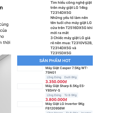
nghiệm? Nên dùng
Tìm hiểu công nghệ giặt
ớn
model nào?
trên máy giặt LG 14kg
T2314DX5G
Những yếu tố làm nên
tên tuổi cho máy giặt LG
 cùng
cửa trên T2516DX5G khi
 của
mới ra mắt
Cho
3 Chiếc máy giặt LG giá
m thời
rẻ nên mua: T2310VS2B,
T2314DX5G và
T2315DX5G
SẢN PHẨM HOT
Máy Giặt Casper 7.5Kg WT-
75NG1
Lồng Đứng
Dưới 8Kg
3.350.000
Máy Giặt Sharp 8.5Kg ES-
Y85HV-S
Lồng Đứng
Từ 8-9Kg
3.800.000
Máy Giặt LG Inverter 9Kg
FB1209S6W