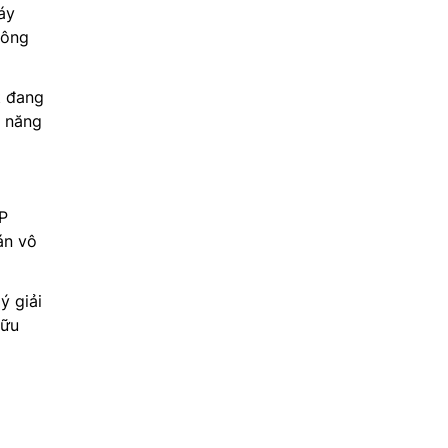
áy
hông
t đang
h năng
P
án vô
ý giải
hữu