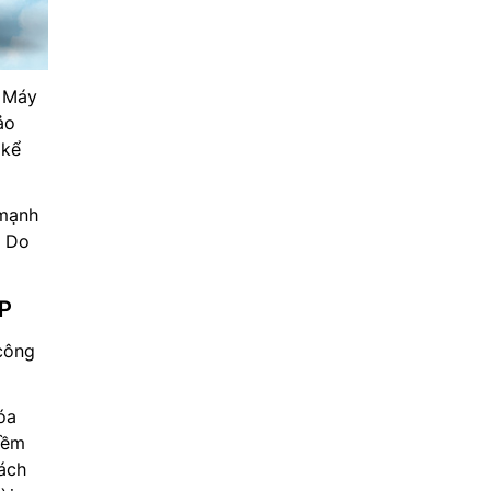
. Máy
ảo
 kể
 mạnh
. Do
4P
công
óa
mềm
cách