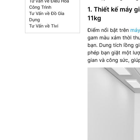
Tư vấn về Điều Hòa
Công Trình
1. Thiết kế máy g
Tư Vấn về Đồ Gia
11kg
Dụng
Tư Vấn về Tivi
Điểm nổi bật trên
máy
gam màu xám thời thư
bạn. Dung tích lồng g
phép bạn giặt một lượ
gian và công sức, giú