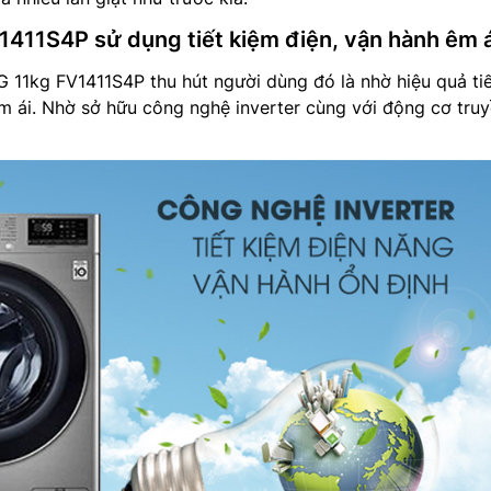
V1411S4P sử dụng tiết kiệm điện, vận hành êm á
G 11kg FV1411S4P thu hút người dùng đó là nhờ hiệu quả ti
m ái. Nhờ sở hữu công nghệ inverter cùng với động cơ tru