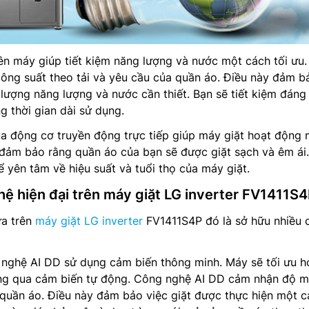
ên máy giúp tiết kiệm năng lượng và nước một cách tối ưu
 công suất theo tải và yêu cầu của quần áo. Điều này đảm b
lượng năng lượng và nước cần thiết. Bạn sẽ tiết kiệm đáng
g thời gian dài sử dụng.
a động cơ truyền động trực tiếp giúp máy giặt hoạt động
 đảm bảo rằng quần áo của bạn sẽ được giặt sạch và êm ái
ể yên tâm về hiệu suất và tuổi thọ của máy giặt.
hệ hiện đại trên máy giặt LG inverter FV1411S
ữa trên
máy giặt LG inverter
FV1411S4P đó là sở hữu nhiều 
 nghệ AI DD sử dụng cảm biến thông minh. Máy sẽ tối ưu h
ông qua cảm biến tự động. Công nghệ AI DD cảm nhận độ 
 quần áo. Điều này đảm bảo việc giặt được thực hiện một 