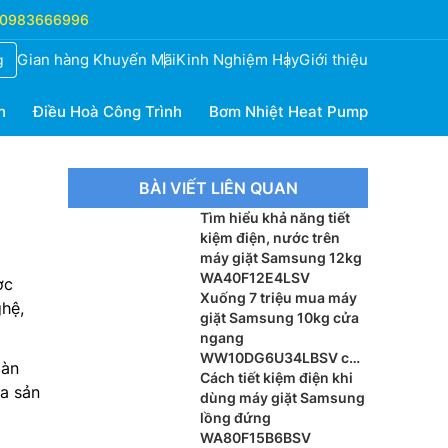
0983666996
Gian hàng Khuyến Mãi
Kinh Nghiệm Hay
Giới thiệu
g
h
Điều Hoà Công Trình
Bơm Nhiệt Heat Pump
BÀI VIẾT LIÊN QUAN
Tìm hiểu khả năng tiết
kiệm điện, nước trên
máy giặt Samsung 12kg
WA40F12E4LSV
ợc
Xuống 7 triệu mua máy
ghệ,
giặt Samsung 10kg cửa
ngang
WW10DG6U34LBSV có
Hàn
đáng?
Cách tiết kiệm điện khi
a sản
dùng máy giặt Samsung
lồng đứng
WA80F15B6BSV