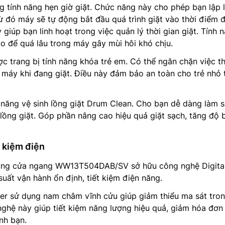
 tính năng hẹn giờ giặt. Chức năng này cho phép bạn lập l
Từ đó máy sẽ tự động bắt đầu quá trình giặt vào thời điểm 
 giúp bạn linh hoạt trong việc quản lý thời gian giặt. Tính 
o để quá lâu trong máy gây mùi hôi khó chịu.
c trang bị tính năng khóa trẻ em. Có thể ngăn chặn việc t
 máy khi đang giặt. Điều này đảm bảo an toàn cho trẻ nhỏ 
 năng vệ sinh lồng giặt Drum Clean. Cho bạn dễ dàng làm 
o lồng giặt. Góp phần nâng cao hiệu quả giặt sạch, tăng độ 
t kiệm điện
ung cửa ngang WW13T504DAB/SV sở hữu công nghệ Digita
 suất vận hành ổn định, tiết kiệm điện năng.
ter sử dụng nam châm vĩnh cửu giúp giảm thiểu ma sát tro
nghệ này giúp tiết kiệm năng lượng hiệu quả, giảm hóa đơn
nh bạn.