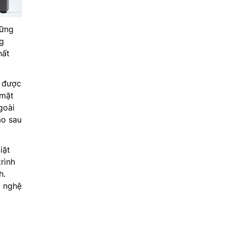
hững
g
hất
 được
 mặt
goài
áo sau
iặt
rình
h.
g nghệ