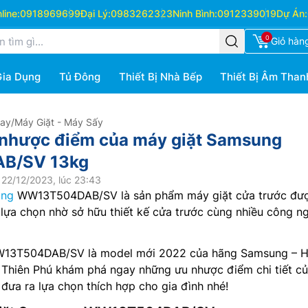
ine:
0918969699
Đại Lý:
0983262323
Ninh Bình:
0912339019
Dự Án:
0
Giỏ hàn
Gia Dụng
Tủ Đông
Thiết Bị Nhà Bếp
Thiết Bị Âm Than
Hay
/
Máy Giặt - Máy Sấy
 nhược điểm của máy giặt Samsung
B/SV 13kg
22/12/2023, lúc 23:43
ung
WW13T504DAB/SV là sản phẩm máy giặt cửa trước đư
 lựa chọn nhờ sở hữu thiết kế cửa trước cùng nhiều công n
3T504DAB/SV là model mới 2022 của hãng Samsung – 
Thiên Phú khám phá ngay những ưu nhược điểm chi tiết củ
ưa ra lựa chọn thích hợp cho gia đình nhé!