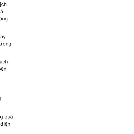
ịch
đã
năng
hay
trong
sạch
bền
l
ng quá
 điện