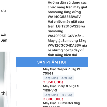
Hướng dẫn sử dụng các
chức năng trên máy giặt
 ưu
Samsung lồng đứng
WA14CG5886BV/SV
Hai chiếc máy giặt cửa
trên: LG T2310VS2B và
Samsung
u xám
WA40F95E1CSV nên
 Sản
dùng loại nào
Máy giặt Samsung 12kg
WW12CGC04DABSV giá
rẻ nhưng hội tụ đầy đủ
tính năng hiện đại
SẢN PHẨM HOT
Máy Giặt Casper 7.5Kg WT-
75NG1
Lồng Đứng
Dưới 8Kg
3.350.000
Máy Giặt Sharp 8.5Kg ES-
Y85HV-S
Lồng Đứng
Từ 8-9Kg
3.800.000
Máy Giặt LG Inverter 9Kg