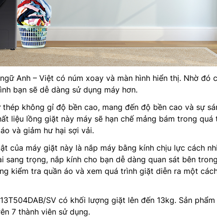
ngữ Anh – Việt có núm xoay và màn hình hiển thị. Nhờ đó 
đình bạn sẽ dễ dàng sử dụng máy hơn.
ừ thép không gỉ độ bền cao, mang đến độ bền cao và sự sá
t liệu lồng giặt này máy sẽ hạn chế mảng bám trong quá t
áo và giảm hư hại sợi vải.
bật của máy giặt này là nắp máy bằng kính chịu lực cách nh
i sang trọng, nắp kính cho bạn dễ dàng quan sát bên tron
àng kiểm tra quần áo và xem quá trình giặt diễn ra một cách
3T504DAB/SV có khối lượng giặt lên đến 13kg. Sản phẩm
rên 7 thành viên sử dụng.