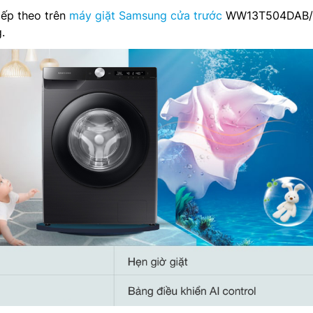
iếp theo trên
máy giặt Samsung cửa trước
WW13T504DAB/S
.