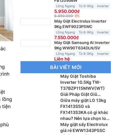
FB1209S6W
Lồng Ngang
Từ 8-9Kg
Inverter
5.950.000
6.490.000
-8%
Máy Giặt Electrolux Inverter
9Kg EWF9023P5WC
Lồng Ngang
Từ 8-9Kg
Inverter
7.550.000
Máy Giặt Samsung AI Inverter
các
9Kg WW90T634DLN/SV
Lồng Ngang
Từ 8-9Kg
Inverter
Liên hệ
ng
BÀI VIẾT MỚI
rình
Máy Giặt Toshiba
Inverter 10.5Kg TW-
T37BZP115MWV(WT)
iệt
Giải Pháp Giặt Giũ
g lồng
Thông Minh Cho Gia
Giữa máy giặt LG 13kg
 tiện
Đình Hiện Đại
FX1413S5G và
FX1413S3KA có gì khác
nhau? Nên lựa chọn loại
 phù
nào?
Máy giặt sấy Electrolux
giá rẻ EWW1343P5SC