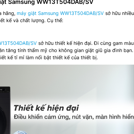
 giặt Samsung WW13T504DAB/SV
a hãng,
máy giặt Samsung WW13T504DAB/SV
sở hữu nhiều
iết kế và chất lượng. Cụ thể:
13T504DAB/SV
sở hữu thiết kế hiện đại. Đi cùng gam mà
ần tăng tính thẩm mỹ cho không gian giặt giũ gia đình bạn.
t kế tỉ mỉ làm nổi bật thiết kế của thiết bị.