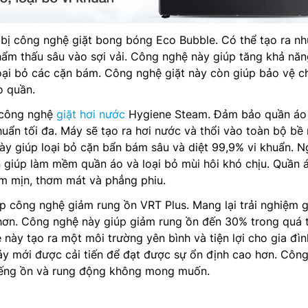
bị công nghệ giặt bong bóng Eco Bubble. Có thể tạo ra n
ẩm thấu sâu vào sợi vải. Công nghệ này giúp tăng khả năn
oại bỏ các cặn bám. Công nghệ giặt này còn giúp bảo vệ c
o quần.
 công nghệ
giặt hơi nước
Hygiene Steam. Đảm bảo quần áo
khuẩn tối đa. Máy sẽ tạo ra hơi nước và thổi vào toàn bộ bề
y giúp loại bỏ cặn bẩn bám sâu và diệt 99,9% vi khuẩn. N
 giúp làm mềm quần áo và loại bỏ mùi hôi khó chịu. Quần 
ềm mịn, thơm mát và phẳng phiu.
p công nghệ giảm rung ồn VRT Plus. Mang lại trải nghiệm g
 hơn. Công nghệ này giúp giảm rung ồn đến 30% trong quá t
này tạo ra một môi trường yên bình và tiện lợi cho gia đìn
áy mới được cải tiến để đạt được sự ổn định cao hơn. Côn
tiếng ồn và rung động không mong muốn.