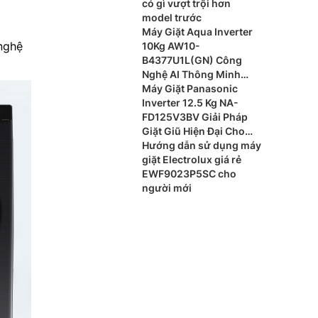
có gì vượt trội hơn
model trước
Máy Giặt Aqua Inverter
nghệ
10Kg AW10-
B4377U1L(GN) Công
Nghệ AI Thông Minh
Cho Gia Đình Hiện Đại
Máy Giặt Panasonic
Inverter 12.5 Kg NA-
FD125V3BV Giải Pháp
Giặt Giũ Hiện Đại Cho
Gia Đình Đông Thành
Hướng dẫn sử dụng máy
Viên
giặt Electrolux giá rẻ
EWF9023P5SC cho
người mới