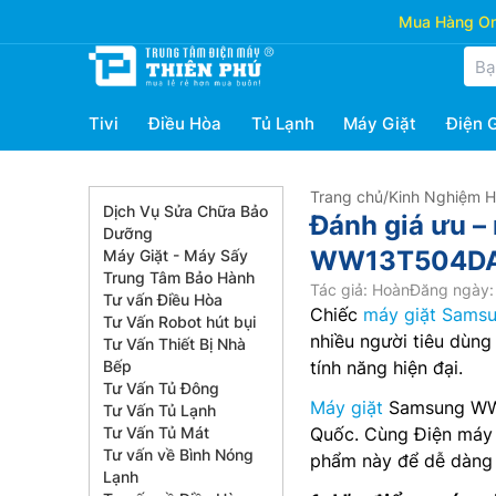
Mua Hàng Onl
Tivi
Điều Hòa
Tủ Lạnh
Máy Giặt
Điện 
Trang chủ
/
Kinh Nghiệm 
Dịch Vụ Sửa Chữa Bảo
Đánh giá ưu –
Dưỡng
WW13T504DA
Máy Giặt - Máy Sấy
Trung Tâm Bảo Hành
Tác giả: Hoàn
Đăng ngày: 
Tư vấn Điều Hòa
Chiếc
máy giặt Sams
Tư Vấn Robot hút bụi
nhiều người tiêu dùng
Tư Vấn Thiết Bị Nhà
Bếp
tính năng hiện đại.
Tư Vấn Tủ Đông
Máy giặt
Samsung WW1
Tư Vấn Tủ Lạnh
Tư Vấn Tủ Mát
Quốc. Cùng Điện máy 
Tư vấn về Bình Nóng
phẩm này để dễ dàng đ
Lạnh