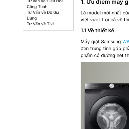
Tư vấn về Điều Hòa
1. Ưu điểm máy
Công Trình
Tư Vấn về Đồ Gia
Là model mới nhất củ
Dụng
việt vượt trội cả về th
Tư Vấn về Tivi
1.1 Về thiết kế
Máy giặt Samsung
WW
đen trung tính góp ph
phẩm có đường nét thiế