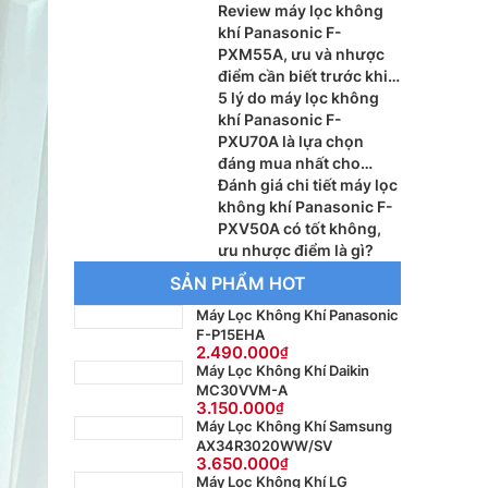
Review máy lọc không
khí Panasonic F-
PXM55A, ưu và nhược
điểm cần biết trước khi
mua
5 lý do máy lọc không
khí Panasonic F-
PXU70A là lựa chọn
đáng mua nhất cho
phòng lớn
Đánh giá chi tiết máy lọc
không khí Panasonic F-
PXV50A có tốt không,
ưu nhược điểm là gì?
SẢN PHẨM HOT
Máy Lọc Không Khí Panasonic
F-P15EHA
2.490.000
Máy Lọc Không Khí Daikin
MC30VVM-A
3.150.000
Máy Lọc Không Khí Samsung
AX34R3020WW/SV
3.650.000
Máy Lọc Không Khí LG