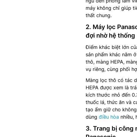
ngủ đến phòng làm việ
máy không chỉ giúp ti
thất chung.
2. Máy lọc Panas
đợi nhờ hệ thống 
Điểm khác biệt lớn c
sản phẩm khác nằm ở 
thô, màng HEPA, màng
vụ riêng, cùng phối h
Màng lọc thô có tác d
HEPA được xem là trái
kích thước nhỏ đến 0.
thuốc lá, thức ăn và 
tạo ẩm giữ cho không 
dùng
điều hòa
nhiều, 
3. Trang bị công