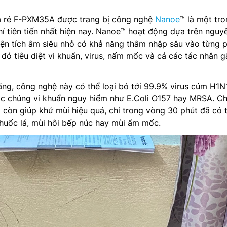
á rẻ F-PXM35A được trang bị công nghệ
Nanoe
™ là một tr
hí tiên tiến nhất hiện nay. Nanoe™ hoạt động dựa trên nguyê
iện tích âm siêu nhỏ có khả năng thâm nhập sâu vào từng 
 đó tiêu diệt vi khuẩn, virus, nấm mốc và cả các tác nhân g
ng, công nghệ này có thể loại bỏ tới 99.9% virus cúm H1N1
c chủng vi khuẩn nguy hiểm như E.Coli O157 hay MRSA. C
 còn giúp khử mùi hiệu quả, chỉ trong vòng 30 phút đã có 
huốc lá, mùi hôi bếp núc hay mùi ẩm mốc.