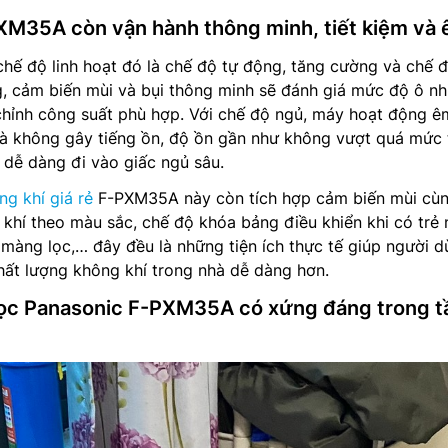
XM35A còn vận hành thông minh, tiết kiệm và 
hế độ linh hoạt đó là chế độ tự động, tăng cường và chế 
g, cảm biến mùi và bụi thông minh sẽ đánh giá mức độ ô n
chỉnh công suất phù hợp. Với chế độ ngủ, máy hoạt động êm
 và không gây tiếng ồn, độ ồn gần như không vượt quá mức 
dễ dàng đi vào giấc ngủ sâu.
g khí giá rẻ
F-PXM35A này còn tích hợp cảm biến mùi cù
khí theo màu sắc, chế độ khóa bảng điều khiển khi có trẻ
màng lọc,… đây đều là những tiện ích thực tế giúp người 
hất lượng không khí trong nhà dễ dàng hơn.
 lọc Panasonic F-PXM35A có xứng đáng trong 