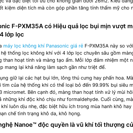
c và đặc biệt tối ưu cho không gian dưới 26m2. Kiểu dáng
ết kiệm diện tích mà còn góp phần tăng tính thẩm mỹ cho 
onic F-PXM35A có Hiệu quả lọc bụi mịn vượt 
4 lớp lọc
ủa
máy lọc không khí Panasonic giá rẻ
F-PXM35A này so với
hệ thống lọc không khí với 4 lớp lọc chuyên sâu gồm màn
 than hoạt tính và màng tạo ẩm. Mỗi lớp đảm nhiệm một 
ợp mang lại khả năng làm sạch gần như triệt để.
ụng giữ lại các hạt bụi lớn, lông thú cưng hay phấn hoa. M
 tim của hệ thống khi có thể loại bỏ đến 99.99% bụi siêu 
3 micromet. Bên cạnh đó, màng than hoạt tính xử lý mùi hôi
cả những khí độc khó chịu như formaldehyde. Cuối cùng, m
khí luôn dịu nhẹ, đặc biệt hữu ích trong mùa hanh khô hay 
hạn chế tình trạng khô da, khô họng.
 nghệ Nanoe™ độc quyền là vũ khí tối thượng c