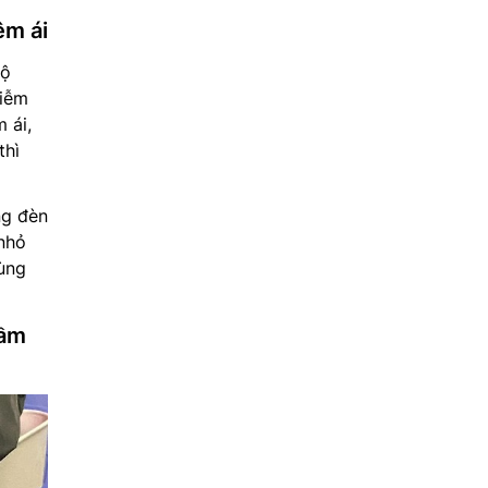
êm ái
độ
hiễm
 ái,
thì
ng đèn
 nhỏ
dùng
tầm