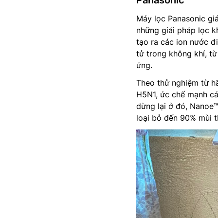
Panasonic
Máy lọc Panasonic gi
những giải pháp lọc k
tạo ra các ion nước đ
tử trong không khí, từ
ứng.
Theo thử nghiệm từ hã
H5N1, ức chế mạnh cá
dừng lại ở đó, Nanoe™
loại bỏ đến 90% mùi t