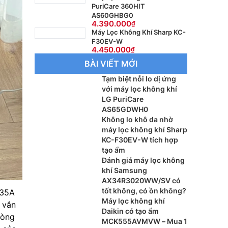
PuriCare 360HIT
AS60GHBG0
4.390.000
Máy Lọc Không Khí Sharp KC-
F30EV-W
4.450.000
BÀI VIẾT MỚI
Tạm biệt nỗi lo dị ứng
với máy lọc không khí
LG PuriCare
AS65GDWH0
Không lo khô da nhờ
máy lọc không khí Sharp
KC-F30EV-W tích hợp
tạo ẩm
Đánh giá máy lọc không
khí Samsung
AX34R3020WW/SV có
tốt không, có ồn không?
35A
Máy lọc không khí
g vắn
Daikin có tạo ẩm
hòng
MCK555AVMVW – Mua 1