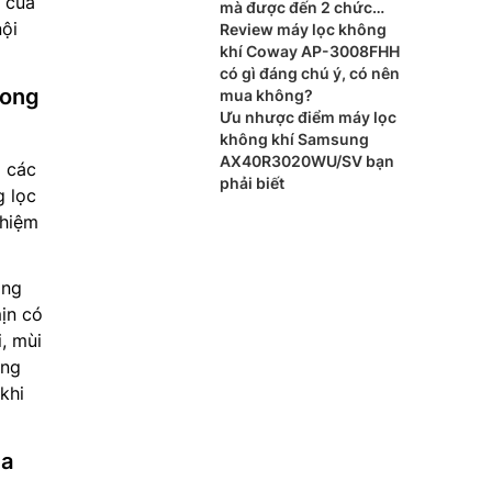
 của
mà được đến 2 chức
nội
năng
Review máy lọc không
khí Coway AP-3008FHH
có gì đáng chú ý, có nên
mong
mua không?
Ưu nhược điểm máy lọc
không khí Samsung
AX40R3020WU/SV bạn
 các
phải biết
g lọc
nhiệm
àng
mịn có
, mùi
àng
khi
ủa