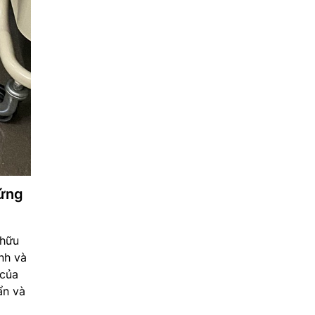
 ứng
 hữu
nh và
 của
ẩn và