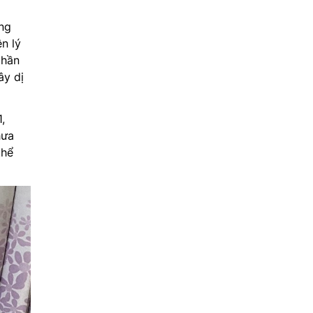
ong
n lý
phần
ây dị
,
hưa
thể