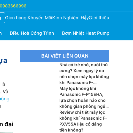
0983666996
Gian hàng Khuyến Mãi
Kinh Nghiệm Hay
Giới thiệu
g
h
Điều Hoà Công Trình
Bơm Nhiệt Heat Pump
BÀI VIẾT LIÊN QUAN
ựa
Nhà có trẻ nhỏ, nuôi thú
cưng? Xem ngay lý do
nên chọn máy lọc không
khí Panasonic F-
 là
PXT50A
Máy lọc không khí
. Và
Panasonic F-P15EHA,
hông
lựa chọn hoàn hảo cho
g
không gian phòng ngủ
nhỏ
Review chi tiết máy lọc
không khí Panasonic F-
n đại
PXV55A liệu có đáng
tiền không?