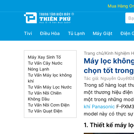
Mua Hàng Onl
Tivi
Điều Hòa
Tủ Lạnh
Máy Giặt
Điện 
Trang chủ
/
Kinh Nghiệm 
Máy Xay Sinh Tố
Máy lọc không
Tư Vấn Cây Nước
chọn tốt tron
Nóng Lạnh
Tư Vấn Máy lọc không
Tác giả: Nguyễn Quyết
Đă
khí
Trong số hàng loạt th
Tư Vấn Máy Lọc Nước
một thương hiệu điện 
Tư Vấn Nồi Chiên
Không Dầu
một trong những mode
Tư Vấn Nồi Cơm Điện
khí Panasonic
F-PXM35A
Tư Vấn Quạt Điện
model này có thực sự 
1. Thiết kế máy 