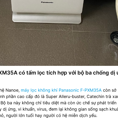
XM35A có tấm lọc tích hợp với bộ ba chống dị
ghệ Nanoe,
máy lọc không khí Panasonic F-PXM35A
còn sở
ành phần cao cấp đó là Super Alleru-buster, Catechin trà xa
ộ ba này không chỉ tiêu diệt mà còn ức chế sự phát triển
ây dị ứng, vi khuẩn, virus, đem lại không gian sống sạch khu
hỏ, người lớn tuổi hay người có hệ miễn dịch yếu.