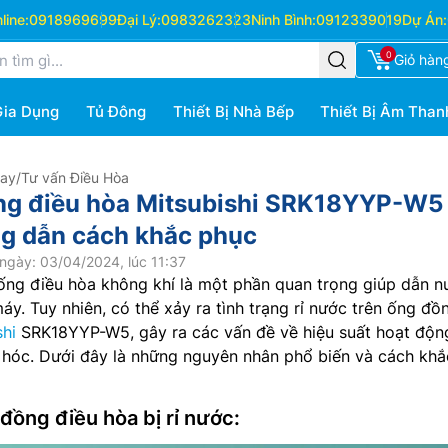
ine:
0918969699
Đại Lý:
0983262323
Ninh Bình:
0912339019
Dự Án:
0
Giỏ hàn
Gia Dụng
Tủ Đông
Thiết Bị Nhà Bếp
Thiết Bị Âm Than
Hay
/
Tư vấn Điều Hòa
ng điều hòa Mitsubishi SRK18YYP-W5 
g dẫn cách khắc phục
ngày: 03/04/2024, lúc 11:37
ống điều hòa không khí là một phần quan trọng giúp dẫn n
áy. Tuy nhiên, có thể xảy ra tình trạng rỉ nước trên ống đồ
shi
SRK18YYP-W5, gây ra các vấn đề về hiệu suất hoạt độn
 hóc. Dưới đây là những nguyên nhân phổ biến và cách khắ
 đồng điều hòa bị rỉ nước: