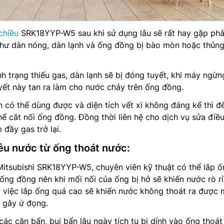
chiều
SRK18YYP-W5 sau khi sử dụng lâu sẽ rất hay gặp phả
như dàn nóng, dàn lạnh và ống đồng bị bào mòn hoặc thủn
nh trạng thiếu gas, dàn lạnh sẽ bị đóng tuyết, khi máy ngừn
yết này tan ra làm cho nước chảy trên ống đồng.
có thể dùng được và diện tích vết xì không đáng kể thì để
thể cắt nối ống đồng. Đồng thời liên hệ cho dịch vụ sửa điề
đầy gas trở lại.
iễu nước từ ống thoát nước:
Mitsubishi SRK18YYP-W5, chuyên viên kỹ thuật có thể lắp 
ống đồng nên khi mối nối của ống bị hở sẽ khiến nước rò rỉ
 việc lắp ống quá cao sẽ khiến nước không thoát ra được m
 gây ứ đọng.
các cặn bẩn, bụi bẩn lâu ngày tích tụ bị dính vào ống thoá