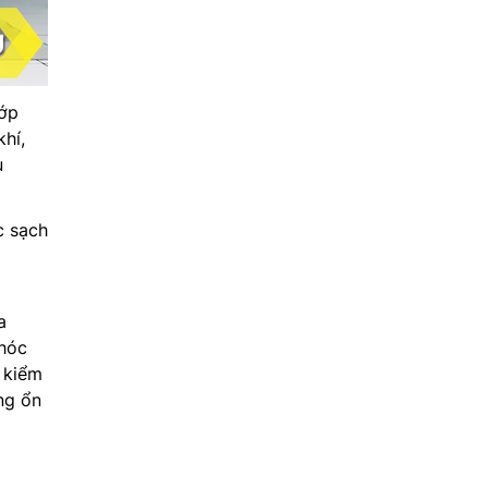
ớp
hí,
ụ
c sạch
a
 hóc
 kiểm
ng ổn