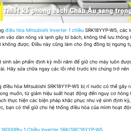
ụng
điều hòa Mitsubishi Inverter 1 chiều
SRK18YYP-W5, các l
ám vào dàn nóng và lạnh gây bí bách, không thể lưu thông k
ài không được. Điều này cũng làm cho ống đồng bị ngưng t
vệ sinh sản phẩm định kỳ mỗi năm để giữ cho máy luôn đượ
dài. Hãy sửa chữa ngay các lỗi nhỏ trước khi chúng trở nên
g điều hòa Mitsubishi SRK18YYP-W5 bị rỉ nước có thể gây r
ong muốn, từ giảm hiệu suất hoạt động đến nguy cơ hỏng
ch thực hiện các biện pháp khắc phục như vệ sinh định kỳ,
ước, bạn có thể giữ cho hệ thống điều hòa của mình hoạt độ
i 18000Btu 1 Chiều Inverter SRK/SRC18YYP-W5