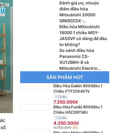
Đánh giá ưu, nhược
điểm điều hòa
Mitsubishi 20000
SRK60ZSX-
W/SRC60ZSX-W3
Điều hòa Mitsubishi
18000 1 chiều MSY-
JA50VF có đáng để đầu
tư không?
So sánh điều hòa
Panasonic CS-
XU12BKH-8 và
Mitsubishi Electric
MSY-JA35VF, máy nào
SẢN PHẨM HOT
đáng dùng hơn?
Điều Hòa Daikin 9000Btu 1
Chiều FTF25XAV1V
1 Chiều
7.350.000
Điều Hòa Funiki 9000Btu 1
Chiều HSC09TMU
1 Chiều
tác
4.350.000
 số
4.750.000
-8%
Điều Hòa Midea 9000Btu 1