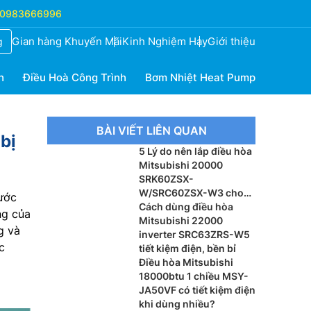
0983666996
Gian hàng Khuyến Mãi
Kinh Nghiệm Hay
Giới thiệu
g
h
Điều Hoà Công Trình
Bơm Nhiệt Heat Pump
BÀI VIẾT LIÊN QUAN
bị
5 Lý do nên lắp điều hòa
Mitsubishi 20000
SRK60ZSX-
W/SRC60ZSX-W3 cho
ước
phòng khách
Cách dùng điều hòa
ng của
Mitsubishi 22000
g và
inverter SRC63ZRS-W5
c
tiết kiệm điện, bền bỉ
Điều hòa Mitsubishi
18000btu 1 chiều MSY-
JA50VF có tiết kiệm điện
khi dùng nhiều?