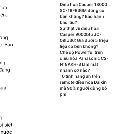
Điều hòa Casper 18000
chữa
SC-18FB36M dùng có
ện.
bền không? Bảo hành
bao lâu?
Sự thật về điều hòa
Casper 9000btu JC-
đồng
09IU36: Giá dưới 5 triệu
c. Bạn
liệu có bền không?
Chế độ Powerful trên
điều hòa Panasonic CS-
ông
N18AKH-8 làm mát
đang
nhanh cỡ nào?
10 tính năng ẩn trên
remote điều hòa Daikin
sửa
mà 90% người dùng bỏ
phí
ớp
ị siết
 nước