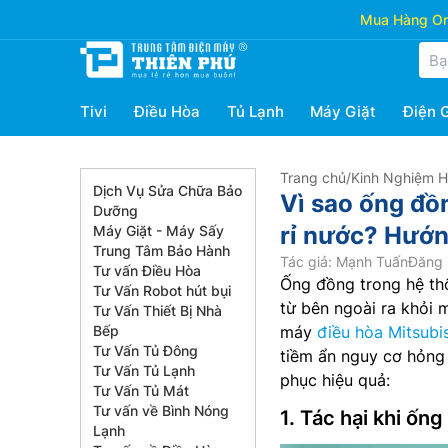
Mua Hàng Onl
Tivi
Điều Hòa
Tủ Lạnh
Máy Giặt
Điện 
Trang chủ
/
Kinh Nghiệm 
Dịch Vụ Sửa Chữa Bảo
Vì sao ống đồ
Dưỡng
rỉ nước? Hướn
Máy Giặt - Máy Sấy
Trung Tâm Bảo Hành
Tác giả: Mạnh Tuấn
Đăng 
Tư vấn Điều Hòa
Ống đồng trong hệ th
Tư Vấn Robot hút bụi
từ bên ngoài ra khỏi m
Tư Vấn Thiết Bị Nhà
Bếp
máy
điều hòa Mitsubi
Tư Vấn Tủ Đông
tiềm ẩn nguy cơ hỏng
Tư Vấn Tủ Lạnh
phục hiệu quả:
Tư Vấn Tủ Mát
Tư vấn về Bình Nóng
1. Tác hại khi ống
Lạnh