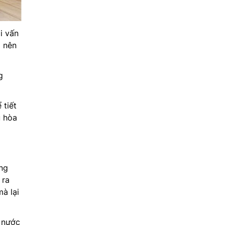
i vấn
g nên
g
 tiết
u hòa
ống
 ra
à lại
t nước