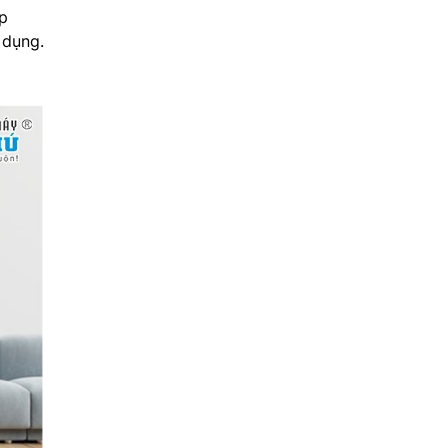
ớp
 dụng.