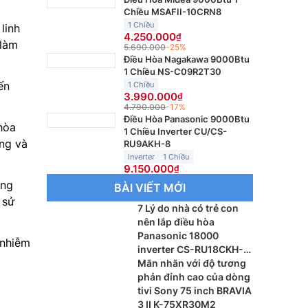
Chiều MSAFII-10CRN8
1 Chiều
linh
4.250.000
 làm
5.690.000
-25%
Điều Hòa Nagakawa 9000Btu
1 Chiều NS-C09R2T30
ến
1 Chiều
3.990.000
4.790.000
-17%
Điều Hòa Panasonic 9000Btu
hòa
1 Chiều Inverter CU/CS-
ụng và
RU9AKH-8
Inverter
1 Chiều
9.150.000
ộng
BÀI VIẾT MỚI
 sử
7 Lý do nhà có trẻ con
nên lắp điều hòa
Panasonic 18000
 nhiễm
inverter CS-RU18CKH-
8BD
Mãn nhãn với độ tương
phản đỉnh cao của dòng
tivi Sony 75 inch BRAVIA
3 II K-75XR30M2