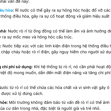
phải vấn đề này:
iều hòa
:
Rỉ nước có thể gây ra sự hỏng hóc hoặc đổ vỡ các 
 thống điều hòa, gây ra sự cố hoạt động và giảm hiệu suất
nhà
: Nước rò rỉ từ ống đồng có thể làm ẩm và ảnh hưởng đ
y ra sự mốc meo và hỏng hóc cấu trúc.
:
Nước tiếp xúc với các linh kiện điện trong hệ thống điều 
 chập cháy hoặc rò rỉ điện, gây nguy hiểm cho người sử d
 chi phí sử dụng:
Khi hệ thống bị rò rỉ, nó cần phải hoạt đ
nhiệt độ mong muốn, dẫn đến mất điện năng và tăng chi phí
Nước từ rò rỉ có thể chứa các hóa chất và vi sinh vật gây ô
 được xử lý đúng cách.
khỏe:
Môi trường không đảm bảo từ vấn đề rò rỉ có thể ảnh
a cư dân trong nhà, đặc biệt là người già và trẻ nhỏ.