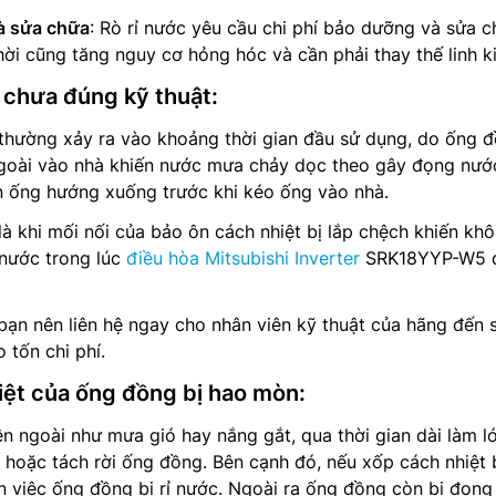
à sửa chữa
: Rò rỉ nước yêu cầu chi phí bảo dưỡng và sửa 
ời cũng tăng nguy cơ hỏng hóc và cần phải thay thế linh ki
 chưa đúng kỹ thuật:
 thường xảy ra vào khoảng thời gian đầu sử dụng, do ống 
ngoài vào nhà khiến nước mưa chảy dọc theo gây đọng nướ
 ống hướng xuống trước khi kéo ống vào nhà.
à khi mối nối của bảo ôn cách nhiệt bị lắp chệch khiến kh
 nước trong lúc
điều hòa Mitsubishi Inverter
SRK18YYP-W5 
bạn nên liên hệ ngay cho nhân viên kỹ thuật của hãng đến 
 tốn chi phí.
iệt của ống đồng bị hao mòn:
ên ngoài như mưa gió hay nắng gắt, qua thời gian dài làm l
 hoặc tách rời ống đồng. Bên cạnh đó, nếu xốp cách nhiệt b
 việc ống đồng bị rỉ nước. Ngoài ra ống đồng còn bị đọng