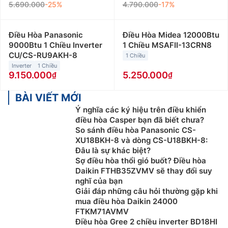
5.690.000
-25%
4.790.000
-17%
Điều Hòa Panasonic
Điều Hòa Midea 12000Btu
9000Btu 1 Chiều Inverter
1 Chiều MSAFII-13CRN8
CU/CS-RU9AKH-8
1 Chiều
Inverter
1 Chiều
9.150.000
5.250.000
BÀI VIẾT MỚI
Ý nghĩa các ký hiệu trên điều khiển
điều hòa Casper bạn đã biết chưa?
So sánh điều hòa Panasonic CS-
XU18BKH-8 và dòng CS-U18BKH-8:
Đâu là sự khác biệt?
Sợ điều hòa thổi gió buốt? Điều hòa
Daikin FTHB35ZVMV sẽ thay đổi suy
nghĩ của bạn
Giải đáp những câu hỏi thường gặp khi
mua điều hòa Daikin 24000
FTKM71AVMV
Điều hòa Gree 2 chiều inverter BD18HI