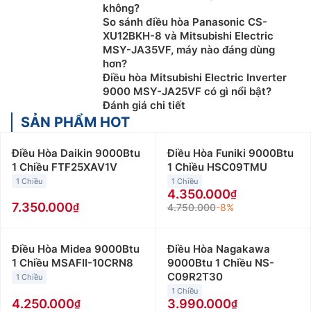
không?
So sánh điều hòa Panasonic CS-
XU12BKH-8 và Mitsubishi Electric
MSY-JA35VF, máy nào đáng dùng
hơn?
Điều hòa Mitsubishi Electric Inverter
9000 MSY-JA25VF có gì nổi bật?
Đánh giá chi tiết
SẢN PHẨM HOT
Điều Hòa Daikin 9000Btu
Điều Hòa Funiki 9000Btu
1 Chiều FTF25XAV1V
1 Chiều HSC09TMU
1 Chiều
1 Chiều
4.350.000
7.350.000
4.750.000
-8%
Điều Hòa Midea 9000Btu
Điều Hòa Nagakawa
1 Chiều MSAFII-10CRN8
9000Btu 1 Chiều NS-
C09R2T30
1 Chiều
1 Chiều
4.250.000
3.990.000