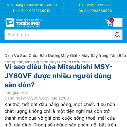
Mua Hàng Online:
0918969699
Đại Lý:
0983262323
Ninh Bình:
0912339019
Dự Án:
0983666996
0
Dịch Vụ Sửa Chữa Bảo Dưỡng
Máy Giặt - Máy Sấy
Trung Tâm Bảo
Trang chủ
/
Kinh Nghiệm Hay
/
Tư vấn Điều Hòa
Vì sao điều hòa Mitsubishi MSY-
JY60VF được nhiều người dùng
săn đón?
Tác giả: Hoà
Đăng ngày: 07/05/2025, lúc 22:00
Khi thời tiết bắt đầu nắng nóng, một chiếc điều hòa
chất lượng không chỉ là một tiện nghi mà còn trở
thành món quà vô giá cho cuộc sống thoải mái của
mỗi gia đình. Trong số những sản phẩm nổi bật trên