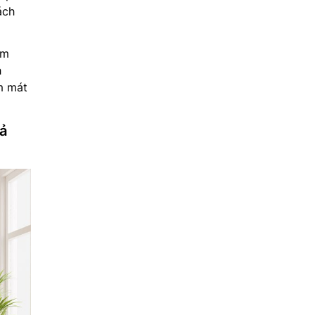
ách
àm
h
àm mát
oả