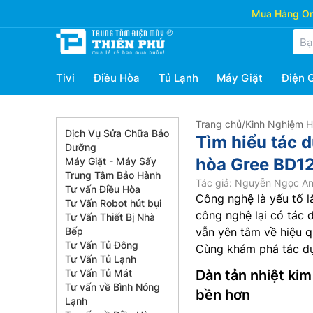
Mua Hàng Onl
Tivi
Điều Hòa
Tủ Lạnh
Máy Giặt
Điện 
Trang chủ
/
Kinh Nghiệm 
Dịch Vụ Sửa Chữa Bảo
Tìm hiểu tác 
Dưỡng
hòa Gree BD1
Máy Giặt - Máy Sấy
Trung Tâm Bảo Hành
Tác giả: Nguyễn Ngọc A
Tư vấn Điều Hòa
Công nghệ là yếu tố 
Tư Vấn Robot hút bụi
công nghệ lại có tác 
Tư Vấn Thiết Bị Nhà
Bếp
vẫn yên tâm về hiệu q
Tư Vấn Tủ Đông
Cùng khám phá tác dụ
Tư Vấn Tủ Lạnh
Tư Vấn Tủ Mát
Dàn tản nhiệt ki
Tư vấn về Bình Nóng
bền hơn
Lạnh