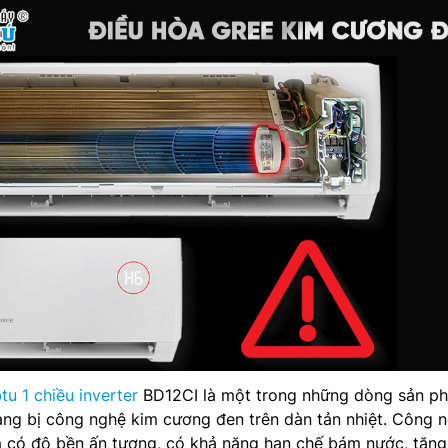
u 1 chiều inverter
BD12CI là một trong những dòng sản p
ang bị công nghệ kim cương đen trên dàn tản nhiệt. Công 
 có độ bền ấn tượng, có khả năng hạn chế bám nước, tăng