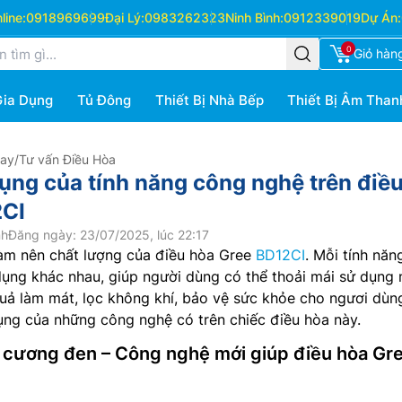
ine:
0918969699
Đại Lý:
0983262323
Ninh Bình:
0912339019
Dự Án:
0
Giỏ hàn
Gia Dụng
Tủ Đông
Thiết Bị Nhà Bếp
Thiết Bị Âm Than
Hay
/
Tư vấn Điều Hòa
dụng của tính năng công nghệ trên điề
2CI
nh
Đăng ngày: 23/07/2025, lúc 22:17
làm nên chất lượng của điều hòa Gree
BD12CI
. Mỗi tính năn
dụng khác nhau, giúp người dùng có thể thoải mái sử dụng
uả làm mát, lọc không khí, bảo vệ sức khỏe cho ngươi dùn
ng của những công nghệ có trên chiếc điều hòa này.
m cương đen – Công nghệ mới giúp điều hòa Gr