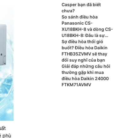
Casper bạn đã biết
chưa?
So sánh điều hòa
Panasonic CS-
XU18BKH-8 và dòng CS-
U18BKH-8: Đâu là sự
khác biệt?
Sợ điều hòa thổi gió
buốt? Điều hòa Daikin
FTHB35ZVMV sẽ thay
đổi suy nghĩ của bạn
Giải đáp những câu hỏi
thường gặp khi mua
điều hòa Daikin 24000
FTKM71AVMV
uất
ẽ phù