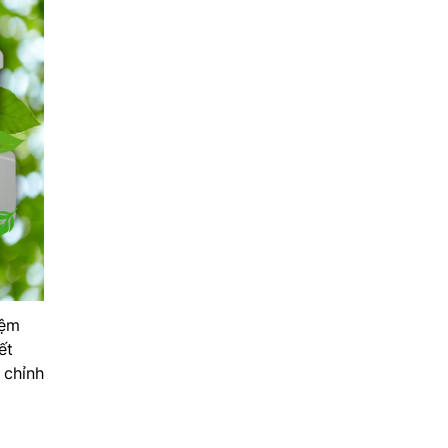
iệm
ết
 chỉnh