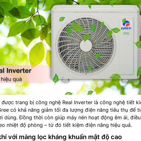
được trang bị công nghệ Real Inverter là công nghệ tiết k
ree có khả năng giảm tối đa lượng điện năng tiêu thụ để ti
i dùng. Đồng thời còn giúp máy nén hoạt động êm ái, điều
eo nhiệt độ phòng – từ đó tiết kiệm điện năng hiệu quả.
hí với màng lọc kháng khuẩn mật độ cao