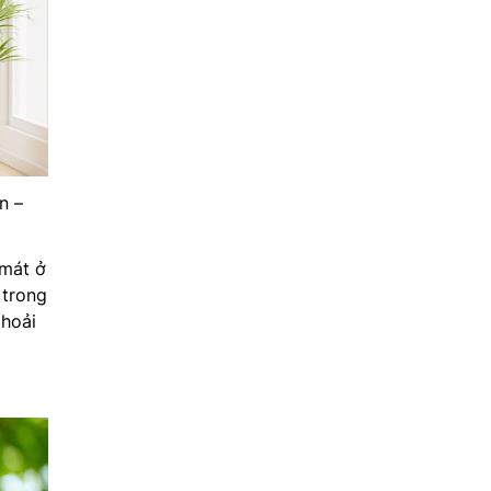
n –
 mát ở
 trong
thoải