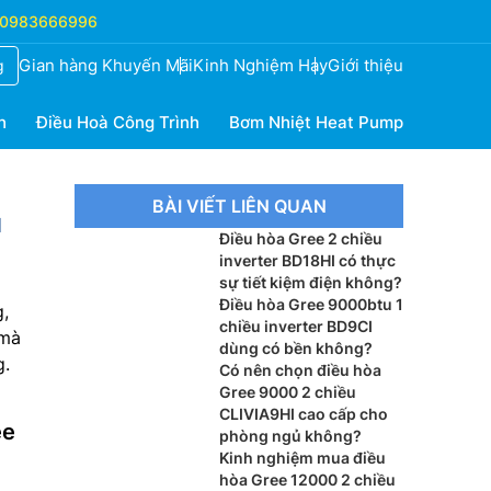
0983666996
Gian hàng Khuyến Mãi
Kinh Nghiệm Hay
Giới thiệu
g
h
Điều Hoà Công Trình
Bơm Nhiệt Heat Pump
BÀI VIẾT LIÊN QUAN
u
Điều hòa Gree 2 chiều
inverter BD18HI có thực
sự tiết kiệm điện không?
Điều hòa Gree 9000btu 1
g,
chiều inverter BD9CI
 mà
dùng có bền không?
g.
Có nên chọn điều hòa
Gree 9000 2 chiều
CLIVIA9HI cao cấp cho
ee
phòng ngủ không?
Kinh nghiệm mua điều
hòa Gree 12000 2 chiều