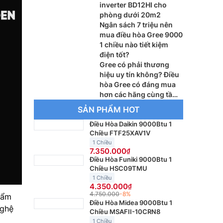
inverter BD12HI cho
phòng dưới 20m2
Ngân sách 7 triệu nên
mua điều hòa Gree 9000
1 chiều nào tiết kiệm
điện tốt?
Gree có phải thương
hiệu uy tín không? Điều
hòa Gree có đáng mua
hơn các hãng cùng tầm
giá?
SẢN PHẨM HOT
Điều Hòa Daikin 9000Btu 1
Chiều FTF25XAV1V
1 Chiều
7.350.000
Điều Hòa Funiki 9000Btu 1
Chiều HSC09TMU
1 Chiều
4.350.000
4.750.000
-8%
hẩm
Điều Hòa Midea 9000Btu 1
nghệ
Chiều MSAFII-10CRN8
1 Chiều