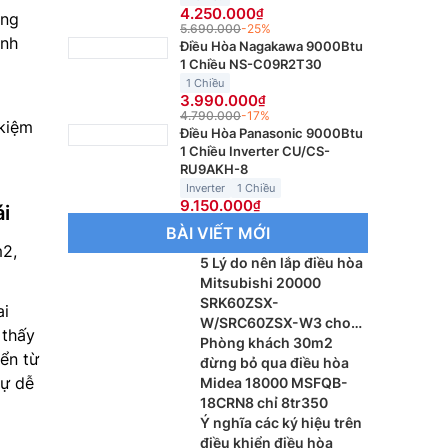
4.250.000
ông
5.690.000
-25%
anh
Điều Hòa Nagakawa 9000Btu
1 Chiều NS-C09R2T30
1 Chiều
3.990.000
4.790.000
-17%
 kiệm
Điều Hòa Panasonic 9000Btu
1 Chiều Inverter CU/CS-
RU9AKH-8
Inverter
1 Chiều
9.150.000
ái
BÀI VIẾT MỚI
m2,
5 Lý do nên lắp điều hòa
Mitsubishi 20000
SRK60ZSX-
ai
W/SRC60ZSX-W3 cho
 thấy
phòng khách
Phòng khách 30m2
iển từ
đừng bỏ qua điều hòa
sự dễ
Midea 18000 MSFQB-
18CRN8 chỉ 8tr350
Ý nghĩa các ký hiệu trên
điều khiển điều hòa