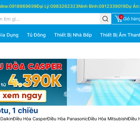
ine:
0918969699
Đại Lý:
0983262323
Ninh Bình:
0912339019
Dự Án:
0
Giỏ hàn
Gia Dụng
Tủ Đông
Thiết Bị Nhà Bếp
Thiết Bị Âm Than
tu, 1 chiều
Daikin
Điều Hòa Casper
Điều Hòa Panasonic
Điều Hòa Mitsubishi
Điều 