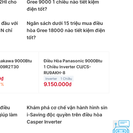
2HI cho
Gree 9000 1 chiều nào tiết kiệm
điện tốt?
ử dụng khác nhau. Dưới đây là một số gợi ý để
 đầu với
Ngân sách dưới 15 triệu mua điều
CN chỉ
hòa Gree 18000 nào tiết kiệm điện
tốt?
gủ, phòng khách hay phòng làm việc nhỏ. Giá
h từ 15 đến dưới 20m2 như phòng khách, phòng
gakawa 9000Btu
Điều Hòa Panasonic 9000Btu
C09R2T30
1 Chiều Inverter CU/CS-
RU9AKH-8
ưới 30m2 như phòng làm việc, cửa hàng hay
0
Inverter
1 Chiều
9.150.000
7%
40m2 như nhà hàng, siêu thị nhỏ hay phòng họp…
 điều
Khám phá cơ chế vận hành hình sin
iúp làm
i-Saving độc quyền trên điều hòa
Casper Inverter
hững nơi không có mùa đông lạnh hoặc những gia