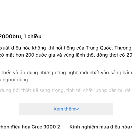
12000btu, 1 chiều
xuất điều hòa không khí nổi tiếng của Trung Quốc. Thương
 mặt hơn 200 quốc gia và vùng lãnh thổ, đồng thời có 20 n
hát triển và áp dụng những công nghệ mới nhất vào sản p
u người dùng.
dùng bởi thiết kế sang trọng, tinh tế, chất lượng bền bỉ, d
 Việt Nam chủ yếu được sản xuất, lắp ráp tại Trung Quốc t
Xem thêm
âm sử dụng. Với chế độ bảo hành chính hãng 3 năm cho má
phẩm điều hòa của mình nhiều công nghệ hiện đại như Real I
chọn điều hòa Gree 9000 2
Kinh nghiệm mua điều hòa 