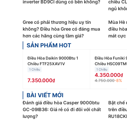
nhiệt mạ lớp Golden Fin… Mang đến sự thoải mái
inverter BD9CI dùng có bền không?
chiều C
ngủ khô
Phân loại các dòng điều hòa Gree theo côn
Điều hòa Gree giá rẻ
Gree có phải thương hiệu uy tín
được phân loại theo công s
Mùa Hè 
giúp bạn lựa chọn mẫu điều hòa Gree phù hợp v
không? Điều hòa Gree có đáng mua
điều hòa
hơn các hãng cùng tầm giá?
mát cực 
Điều hòa Gree 9000Btu
:
Điều hòa Gree 9000btu
SẢN PHẨM HOT
bán điều hòa Gree 9000btu giao động từ 4 triệu
Điều hòa Gree 12000Btu
:
Điều hòa Gree 12000bt
Điều Hòa Daikin 9000Btu 1
Điều Hòa Funiki 
làm việc… Giá bán điều hòa Gree 12000btu giao 
Chiều FTF25XAV1V
Chiều HSC09TM
1 Chiều
1 Chiều
Điều hòa Gree 18000Btu
:
Điều hòa Gree 18000bt
4.350.000
phòng họp… Giá bán điều hòa Gree 18000btu giao
7.350.000
4.750.000
-8%
Điều hòa Gree 24000Btu:
Điều hòa Gree 24000b
BÀI VIẾT MỚI
Giá bán điều hòa Gree 24000btu giao động từ 12
Đánh giá điều hòa Casper 9000btu
Bật chế 
Ngoài ra, các bạn có thể lựa chọn điều hòa
GC-09IB36: Giá rẻ có đi đôi với chất
trên điề
lượng?
RU18CKH
Điều hòa Gree 1 chiều
:
Loại máy điều hòa Gree 1
đình không có nhu cầu sưởi ấm trong mùa đông