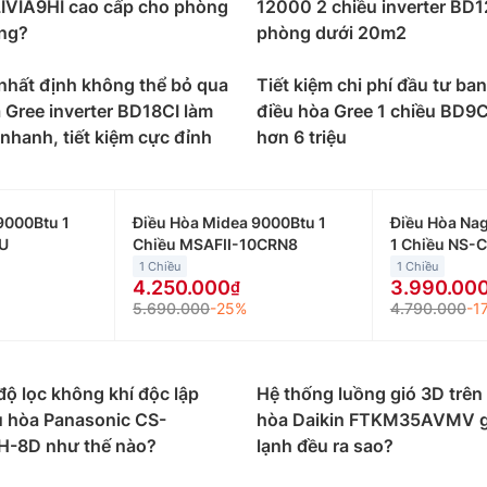
 tối đa cho người dùng.
LIVIA9HI cao cấp cho phòng
12000 2 chiều inverter BD1
ng?
phòng dưới 20m2
g suất
uất và tính năng, phù hợp với các không gian và nhu cầu s
nhất định không thể bỏ qua
Tiết kiệm chi phí đầu tư ban
ới căn phòng của mình:
 Gree inverter BD18CI làm
điều hòa Gree 1 chiều BD9
nhanh, tiết kiệm cực đỉnh
hơn 6 triệu
 phù hợp với những không gian nhỏ dưới 15m2 như phòng n
 đồng đến 9 triệu đồng/máy.
u thường được lắp đặt cho những không gian có diện tíc
9000Btu 1
Điều Hòa Midea 9000Btu 1
Điều Hòa Na
động từ 5 triệu đến 9 triệu đồng.
U
Chiều MSAFII-10CRN8
1 Chiều NS-
1 Chiều
1 Chiều
u phù hợp với những không gian có diện tích từ 20 đến d
4.250.000
3.990.00
 động từ 8 triệu đến 10 triệu đồng.
5.690.000
-25%
4.790.000
-1
tu phù hợp với những không gian có diện tích từ 30 đến 
 triệu đến 14 triệu đồng.
độ lọc không khí độc lập
Hệ thống luồng gió 3D trên
 Gree theo loại điều hòa như
u hòa Panasonic CS-
hòa Daikin FTKM35AVMV g
-8D như thế nào?
lạnh đều ra sao?
 chiều thì chỉ có tính năng làm lạnh, phù hợp sử dụng ở n
.