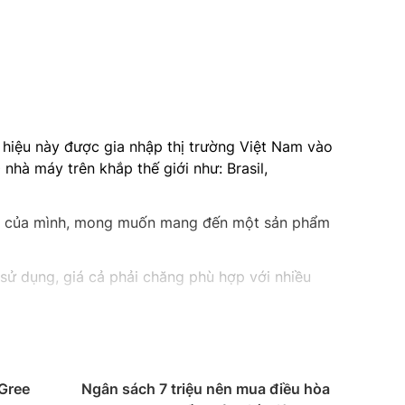
 hiệu này được gia nhập thị trường Việt Nam vào
hà máy trên khắp thế giới như: Brasil,
hẩm của mình, mong muốn mang đến một sản phẩm
ễ sử dụng, giá cả phải chăng phù hợp với nhiều
heo dây chuyền và công nghệ hiện đại, bền bỉ,
y và 5 năm cho máy nén.
nverter, cảm biến nhiệt độ I – feel, dàn tản
Gree
Ngân sách 7 triệu nên mua điều hòa