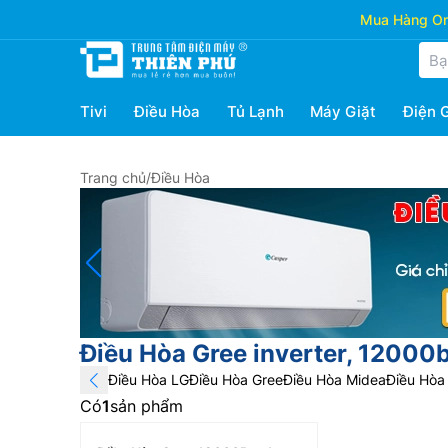
Mua Hàng Onl
Tivi
Điều Hòa
Tủ Lạnh
Máy Giặt
Điện 
Trang chủ
/
Điều Hòa
Điều Hòa Gree inverter, 12000b
Điều Hòa LG
Điều Hòa Gree
Điều Hòa Midea
Điều Hòa 
Có
1
sản phẩm