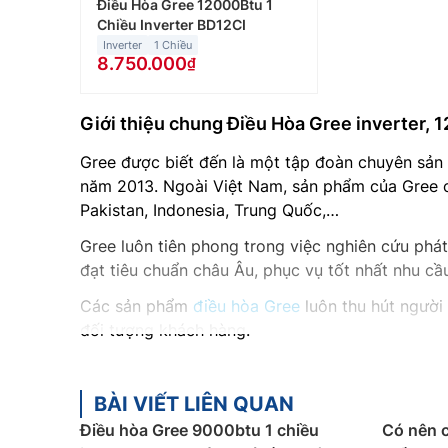
Điều Hòa Gree 12000Btu 1
Chiều Inverter BD12CI
Inverter
1 Chiều
8.750.000
Giới thiệu chung Điều Hòa Gree inverter, 
Gree được biết đến là một tập đoàn chuyên sản 
năm 2013. Ngoài Việt Nam, sản phẩm của Gree có
Pakistan, Indonesia, Trung Quốc,…
Gree luôn tiên phong trong việc nghiên cứu p
đạt tiêu chuẩn châu Âu, phục vụ tốt nhất nhu cầ
Các sản phẩm
điều hòa Gree
luôn thu hút người 
đối tượng khách hàng.
Các sản phẩm điều hòa Gree đang kinh doanh tại
an toàn khiến người tiêu dùng hoàn toàn yên t
BÀI VIẾT LIÊN QUAN
Không chỉ vậy, Gree còn trang bị cho những sản 
Điều hòa Gree 9000btu 1 chiều
Có nên 