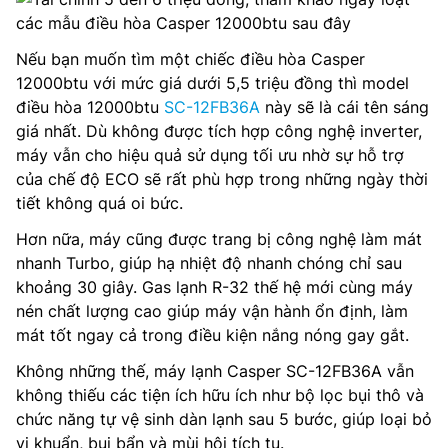
Nếu bạn muốn tìm một chiếc điều hòa Casper
12000btu với mức giá dưới 5,5 triệu đồng thì model
điều hòa 12000btu
SC-12FB36A
này sẽ là cái tên sáng
giá nhất. Dù không được tích hợp công nghệ inverter,
máy vẫn cho hiệu quả sử dụng tối ưu nhờ sự hỗ trợ
của chế độ ECO sẽ rất phù hợp trong những ngày thời
tiết không quá oi bức.
Hơn nữa, máy cũng được trang bị công nghệ làm mát
nhanh Turbo, giúp hạ nhiệt độ nhanh chóng chỉ sau
khoảng 30 giây. Gas lạnh R-32 thế hệ mới cùng máy
nén chất lượng cao giúp máy vận hành ổn định, làm
mát tốt ngay cả trong điều kiện nắng nóng gay gắt.
Không những thế, máy lạnh Casper SC-12FB36A vẫn
không thiếu các tiện ích hữu ích như bộ lọc bụi thô và
chức năng tự vệ sinh dàn lạnh sau 5 bước, giúp loại bỏ
vi khuẩn, bụi bẩn và mùi hôi tích tụ.