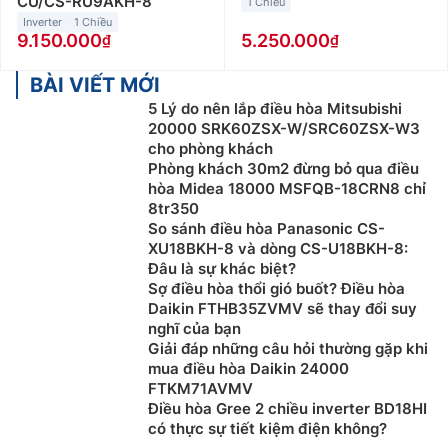
CU/CS-RU9AKH-8
1 Chiều
Inverter
1 Chiều
9.150.000
5.250.000
BÀI VIẾT MỚI
5 Lý do nên lắp điều hòa Mitsubishi
20000 SRK60ZSX-W/SRC60ZSX-W3
cho phòng khách
Phòng khách 30m2 đừng bỏ qua điều
hòa Midea 18000 MSFQB-18CRN8 chỉ
8tr350
So sánh điều hòa Panasonic CS-
XU18BKH-8 và dòng CS-U18BKH-8:
Đâu là sự khác biệt?
Sợ điều hòa thổi gió buốt? Điều hòa
Daikin FTHB35ZVMV sẽ thay đổi suy
nghĩ của bạn
Giải đáp những câu hỏi thường gặp khi
mua điều hòa Daikin 24000
FTKM71AVMV
Điều hòa Gree 2 chiều inverter BD18HI
có thực sự tiết kiệm điện không?