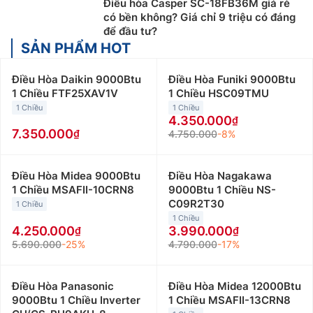
Điều hòa Casper SC-18FB36M giá rẻ
có bền không? Giá chỉ 9 triệu có đáng
để đầu tư?
SẢN PHẨM HOT
Điều Hòa Daikin 9000Btu
Điều Hòa Funiki 9000Btu
1 Chiều FTF25XAV1V
1 Chiều HSC09TMU
1 Chiều
1 Chiều
4.350.000
7.350.000
4.750.000
-8%
Điều Hòa Midea 9000Btu
Điều Hòa Nagakawa
1 Chiều MSAFII-10CRN8
9000Btu 1 Chiều NS-
C09R2T30
1 Chiều
1 Chiều
4.250.000
3.990.000
5.690.000
-25%
4.790.000
-17%
Điều Hòa Panasonic
Điều Hòa Midea 12000Btu
9000Btu 1 Chiều Inverter
1 Chiều MSAFII-13CRN8