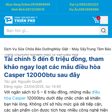
Mua Hàng Online:
0918969699
Đại Lý:
0983262323
Ninh Bình:
0912339019
Dự Án:
0983666996
0
Dịch Vụ Sửa Chữa Bảo Dưỡng
Máy Giặt - Máy Sấy
Trung Tâm Bảo
Trang chủ
/
Kinh Nghiệm Hay
/
Tư vấn Điều Hòa
Tài chính 5 đến 6 triệu đồng, tham
khảo ngay loạt các mẫu điều hòa
Casper 12000btu sau đây
Tác giả: Nguyễn Quyết
Đăng ngày: 23/04/2025, lúc 14:40
Với ngân sách từ 5 – 6 triệu đồng, những mẫu
điều
hòa Casper
12000btu dưới đây chắc chắn sẽ khiến
bạn hài lòng. Không chỉ sở hữu mức giá dễ tiếp cận,
các sản phẩm còn được tích hợp nhiều công nghệ hiện