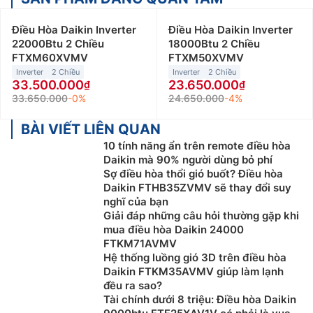
Điều Hòa Daikin Inverter
Điều Hòa Daikin Inverter
22000Btu 2 Chiều
18000Btu 2 Chiều
FTXM60XVMV
FTXM50XVMV
Inverter
2 Chiều
Inverter
2 Chiều
33.500.000
23.650.000
33.650.000
-0%
24.650.000
-4%
BÀI VIẾT LIÊN QUAN
10 tính năng ẩn trên remote điều hòa
Daikin mà 90% người dùng bỏ phí
Sợ điều hòa thổi gió buốt? Điều hòa
Daikin FTHB35ZVMV sẽ thay đổi suy
nghĩ của bạn
Giải đáp những câu hỏi thường gặp khi
mua điều hòa Daikin 24000
FTKM71AVMV
Hệ thống luồng gió 3D trên điều hòa
Daikin FTKM35AVMV giúp làm lạnh
đều ra sao?
Tài chính dưới 8 triệu: Điều hòa Daikin