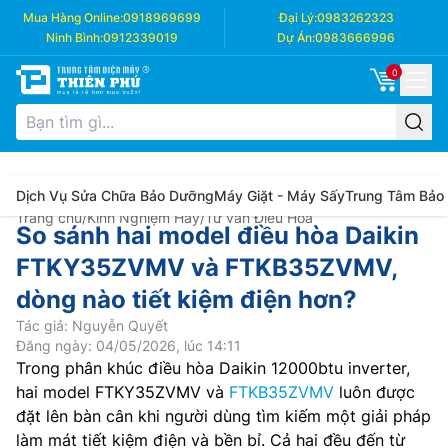
Mua Hàng Online:
0918969699
Đại Lý:
0983262323
Ninh Bình:
0912339019
Dự Án:
0983666996
0
Dịch Vụ Sửa Chữa Bảo Dưỡng
Máy Giặt - Máy Sấy
Trung Tâm Bảo
Trang chủ
/
Kinh Nghiệm Hay
/
Tư vấn Điều Hòa
So sánh hai model điều hòa Daikin
FTKY35ZVMV và FTKB35ZVMV,
dòng nào tiết kiệm điện hơn?
Tác giả: Nguyễn Quyết
Đăng ngày: 04/05/2026, lúc 14:11
Trong phân khúc điều hòa Daikin 12000btu inverter,
hai model FTKY35ZVMV và
FTKB35ZVMV
luôn được
đặt lên bàn cân khi người dùng tìm kiếm một giải pháp
làm mát tiết kiệm điện và bền bỉ. Cả hai đều đến từ