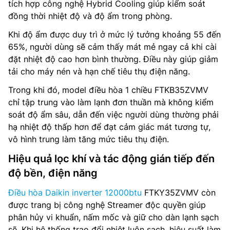
tích hợp công nghệ Hybrid Cooling giúp kiểm soát
đồng thời nhiệt độ và độ ẩm trong phòng.
Khi độ ẩm được duy trì ở mức lý tưởng khoảng 55 đến
65%, người dùng sẽ cảm thấy mát mẻ ngay cả khi cài
đặt nhiệt độ cao hơn bình thường. Điều này giúp giảm
tải cho máy nén và hạn chế tiêu thụ điện năng.
Trong khi đó, model điều hòa 1 chiều FTKB35ZVMV
chỉ tập trung vào làm lạnh đơn thuần mà không kiểm
soát độ ẩm sâu, dẫn đến việc người dùng thường phải
hạ nhiệt độ thấp hơn để đạt cảm giác mát tương tự,
vô hình trung làm tăng mức tiêu thụ điện.
Hiệu quả lọc khí và tác động gián tiếp đến
độ bền, điện năng
Điều hòa Daikin inverter 12000btu
FTKY35ZVMV còn
được trang bị công nghệ Streamer độc quyền giúp
phân hủy vi khuẩn, nấm mốc và giữ cho dàn lạnh sạch
sẽ. Khi hệ thống trao đổi nhiệt luôn sạch, hiệu suất làm