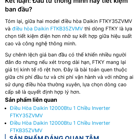
Kết luận: Đầu tư thông minh hay tiết kiệm
ban đầu?
Tóm lại, giữa hai model điều hòa Daikin FTKY35ZVMV
và
điều hòa Daikin FTKB35ZVMV
thì dòng FTKY là lựa
chọn tiết kiệm điện hơn nhờ sự kết hợp giữa hiệu suất
cao và công nghệ thông minh.
Sự chênh lệch giá ban đầu có thể khiến nhiều người
đắn đo nhưng nếu xét trong dài hạn, FTKY mang lại
giá trị kinh tế rõ rệt hơn. Đây là bài toán quen thuộc
giữa chi phí đầu tư và chi phí vận hành và với những ai
sử dụng điều hòa thường xuyên, lựa chọn dòng cao
cấp sẽ là quyết định hợp lý hơn.
Sản phẩm liên quan
Điều Hòa Daikin 12000Btu 1 Chiều Inverter
FTKY35ZVMV
Điều Hòa Daikin 12000Btu 1 Chiều Inverter
FTKB35ZVMV
SẢN PHẨM ĐÁNG QUAN TÂM