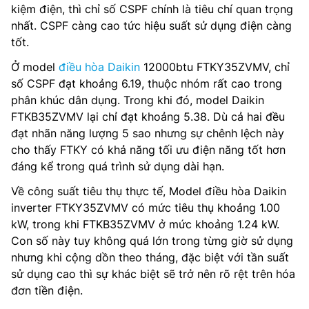
kiệm điện, thì chỉ số CSPF chính là tiêu chí quan trọng
nhất. CSPF càng cao tức hiệu suất sử dụng điện càng
tốt.
Ở model
điều hòa Daikin
12000btu FTKY35ZVMV, chỉ
số CSPF đạt khoảng 6.19, thuộc nhóm rất cao trong
phân khúc dân dụng. Trong khi đó, model Daikin
FTKB35ZVMV lại chỉ đạt khoảng 5.38. Dù cả hai đều
đạt nhãn năng lượng 5 sao nhưng sự chênh lệch này
cho thấy FTKY có khả năng tối ưu điện năng tốt hơn
đáng kể trong quá trình sử dụng dài hạn.
Về công suất tiêu thụ thực tế, Model điều hòa Daikin
inverter FTKY35ZVMV có mức tiêu thụ khoảng 1.00
kW, trong khi FTKB35ZVMV ở mức khoảng 1.24 kW.
Con số này tuy không quá lớn trong từng giờ sử dụng
nhưng khi cộng dồn theo tháng, đặc biệt với tần suất
sử dụng cao thì sự khác biệt sẽ trở nên rõ rệt trên hóa
đơn tiền điện.