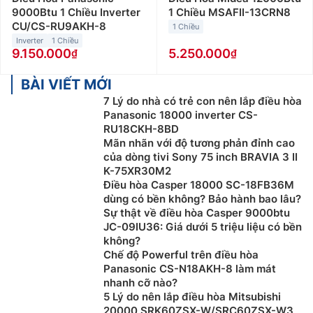
9000Btu 1 Chiều Inverter
1 Chiều MSAFII-13CRN8
CU/CS-RU9AKH-8
1 Chiều
Inverter
1 Chiều
9.150.000
5.250.000
BÀI VIẾT MỚI
7 Lý do nhà có trẻ con nên lắp điều hòa
Panasonic 18000 inverter CS-
RU18CKH-8BD
Mãn nhãn với độ tương phản đỉnh cao
của dòng tivi Sony 75 inch BRAVIA 3 II
K-75XR30M2
Điều hòa Casper 18000 SC-18FB36M
dùng có bền không? Bảo hành bao lâu?
Sự thật về điều hòa Casper 9000btu
JC-09IU36: Giá dưới 5 triệu liệu có bền
không?
Chế độ Powerful trên điều hòa
Panasonic CS-N18AKH-8 làm mát
nhanh cỡ nào?
5 Lý do nên lắp điều hòa Mitsubishi
20000 SRK60ZSX-W/SRC60ZSX-W3