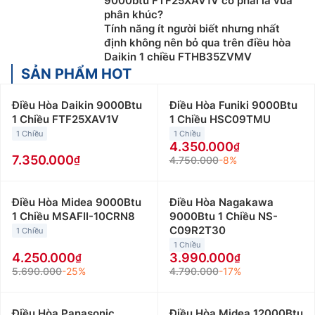
9000btu FTF25XAV1V có phải là vua
phân khúc?
Tính năng ít người biết nhưng nhất
định không nên bỏ qua trên điều hòa
Daikin 1 chiều FTHB35ZVMV
SẢN PHẨM HOT
Điều Hòa Daikin 9000Btu
Điều Hòa Funiki 9000Btu
1 Chiều FTF25XAV1V
1 Chiều HSC09TMU
1 Chiều
1 Chiều
4.350.000
7.350.000
4.750.000
-8%
Điều Hòa Midea 9000Btu
Điều Hòa Nagakawa
1 Chiều MSAFII-10CRN8
9000Btu 1 Chiều NS-
C09R2T30
1 Chiều
1 Chiều
4.250.000
3.990.000
5.690.000
-25%
4.790.000
-17%
Điều Hòa Panasonic
Điều Hòa Midea 12000Btu