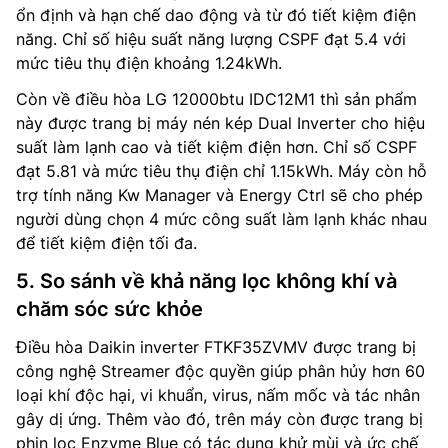
ổn định và hạn chế dao động và từ đó tiết kiệm điện
năng. Chỉ số hiệu suất năng lượng CSPF đạt 5.4 với
mức tiêu thụ điện khoảng 1.24kWh.
Còn về điều hòa LG 12000btu IDC12M1 thì sản phẩm
này được trang bị máy nén kép Dual Inverter cho hiệu
suất làm lạnh cao và tiết kiệm điện hơn. Chỉ số CSPF
đạt 5.81 và mức tiêu thụ điện chỉ 1.15kWh. Máy còn hỗ
trợ tính năng Kw Manager và Energy Ctrl sẽ cho phép
người dùng chọn 4 mức công suất làm lạnh khác nhau
để tiết kiệm điện tối đa.
5. So sánh về khả năng lọc không khí và
chăm sóc sức khỏe
Điều hòa Daikin inverter FTKF35ZVMV được trang bị
công nghệ Streamer độc quyền giúp phân hủy hơn 60
loại khí độc hại, vi khuẩn, virus, nấm mốc và tác nhân
gây dị ứng. Thêm vào đó, trên máy còn được trang bị
phin lọc Enzyme Blue có tác dụng khử mùi và ức chế