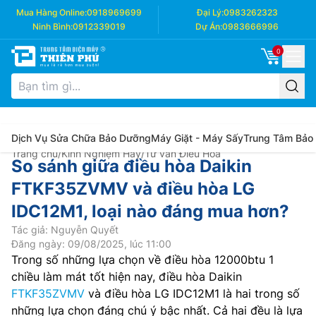
Mua Hàng Online:
0918969699
Đại Lý:
0983262323
Ninh Bình:
0912339019
Dự Án:
0983666996
0
Dịch Vụ Sửa Chữa Bảo Dưỡng
Máy Giặt - Máy Sấy
Trung Tâm Bảo
Trang chủ
/
Kinh Nghiệm Hay
/
Tư vấn Điều Hòa
So sánh giữa điều hòa Daikin
FTKF35ZVMV và điều hòa LG
IDC12M1, loại nào đáng mua hơn?
Tác giả: Nguyễn Quyết
Đăng ngày: 09/08/2025, lúc 11:00
Trong số những lựa chọn về điều hòa 12000btu 1
chiều làm mát tốt hiện nay, điều hòa Daikin
FTKF35ZVMV
và điều hòa LG IDC12M1 là hai trong số
những lựa chọn đáng chú ý bậc nhất. Cả hai đều là lựa