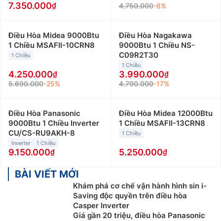
7.350.000
4.750.000
-8%
Điều Hòa Midea 9000Btu
Điều Hòa Nagakawa
1 Chiều MSAFII-10CRN8
9000Btu 1 Chiều NS-
C09R2T30
1 Chiều
1 Chiều
4.250.000
3.990.000
5.690.000
-25%
4.790.000
-17%
Điều Hòa Panasonic
Điều Hòa Midea 12000Btu
9000Btu 1 Chiều Inverter
1 Chiều MSAFII-13CRN8
CU/CS-RU9AKH-8
1 Chiều
Inverter
1 Chiều
9.150.000
5.250.000
BÀI VIẾT MỚI
Khám phá cơ chế vận hành hình sin i-
Saving độc quyền trên điều hòa
Casper Inverter
Giá gần 20 triệu, điều hòa Panasonic