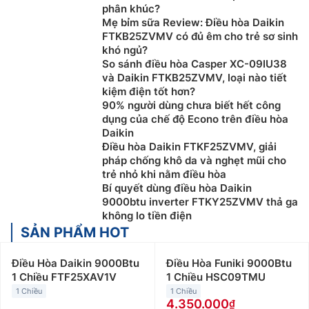
phân khúc?
Mẹ bỉm sữa Review: Điều hòa Daikin
FTKB25ZVMV có đủ êm cho trẻ sơ sinh
khó ngủ?
So sánh điều hòa Casper XC-09IU38
và Daikin FTKB25ZVMV, loại nào tiết
kiệm điện tốt hơn?
90% người dùng chưa biết hết công
dụng của chế độ Econo trên điều hòa
Daikin
Điều hòa Daikin FTKF25ZVMV, giải
pháp chống khô da và nghẹt mũi cho
trẻ nhỏ khi nằm điều hòa
Bí quyết dùng điều hòa Daikin
9000btu inverter FTKY25ZVMV thả ga
không lo tiền điện
SẢN PHẨM HOT
Điều Hòa Daikin 9000Btu
Điều Hòa Funiki 9000Btu
1 Chiều FTF25XAV1V
1 Chiều HSC09TMU
1 Chiều
1 Chiều
4.350.000