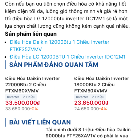
Còn nếu bạn ưu tiên chọn điều hòa có khả năng tiết
kiệm điện tối đa, luồng gió thông minh và giá rẻ hơn
thì điều hòa LG 12000btu inverter DC12M1 sẽ là một
lựa chọn chất lượng cũng không kém cạnh quá nhiều.
Sản phẩm liên quan
Điều Hòa Daikin 12000Btu 1 Chiều Inverter
FTKF35ZVMV
Điều Hòa LG 12000BTU 1 Chiều Inverter IDC12M1
SẢN PHẨM ĐÁNG QUAN TÂM
Điều Hòa Daikin Inverter
Điều Hòa Daikin Inverter
22000Btu 2 Chiều
18000Btu 2 Chiều
FTXM60XVMV
FTXM50XVMV
Inverter
2 Chiều
Inverter
2 Chiều
33.500.000
23.650.000
33.650.000
-0%
24.650.000
-4%
BÀI VIẾT LIÊN QUAN
Tài chính dưới 8 triệu: Điều hòa Daikin
9000btu FTF25XAV1V có phải là vua