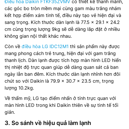
Điều hòa Daikin FTKF35ZVMV
có thiết kế thanh mảnh,
các góc bo tròn mềm mại cùng gam màu trắng nhám
kết hợp điểm xám tinh tế, điều này tạo vẻ hiện đại và
sang trọng. Kích thước dàn lạnh là 77.5 x 29.1 x 24.2
cm cùng trọng lượng 9kg sẽ dễ dàng lắp đặt ở nhiều
không gian nội thất khác nhau.
Còn về
điều hòa LG IDC12M1
thì sản phẩm này được
mang phong cách trẻ trung, hiện đại với gam trắng
thanh lịch. Dàn lạnh được tích hợp màn hình LED hiển
thị nhiệt độ trực quan giúp dễ dàng quan sát cả ban
ngày lẫn ban đêm. Kích thước dàn lạnh nhỉnh hơn đôi
chút so với Daikin là 79.9 x 30.7 x 23.5 cm, trọng
lượng 10.2kg.
Về thẩm mỹ, LG tạo điểm nhấn ở tính trực quan với
màn hình LED trong khi Daikin thiên về sự tinh tế tối
giản.
3. So sánh về hiệu quả làm lạnh