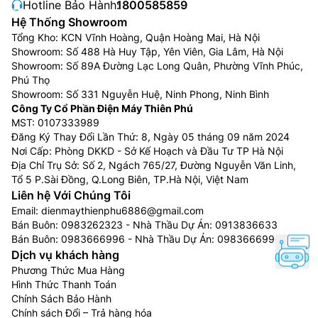
Hotline Bảo Hành:
1800585859
Hệ Thống Showroom
Tổng Kho: KCN Vĩnh Hoàng, Quận Hoàng Mai, Hà Nội
Showroom: Số 488 Hà Huy Tập, Yên Viên, Gia Lâm, Hà Nội
Showroom: Số 89A Đường Lạc Long Quân, Phường Vĩnh Phúc,
Phú Thọ
Showroom: Số 331 Nguyễn Huệ, Ninh Phong, Ninh Bình
Công Ty Cổ Phần Điện Máy Thiên Phú
MST: 0107333989
Đăng Ký Thay Đổi Lần Thứ: 8, Ngày 05 tháng 09 năm 2024
Nơi Cấp: Phòng DKKD - Sở Kế Hoạch và Đầu Tư TP Hà Nội
Địa Chỉ Trụ Sở: Số 2, Ngách 765/27, Đường Nguyễn Văn Linh,
Tổ 5 P.Sài Đồng, Q.Long Biên, TP.Hà Nội, Việt Nam
Liên hệ Với Chúng Tôi
Email:
dienmaythienphu6886@gmail.com
Bán Buôn:
0983262323
- Nhà Thầu Dự Án:
0913836633
Bán Buôn:
0983666996
- Nhà Thầu Dự Án:
0983666996
Dịch vụ khách hàng
Phương Thức Mua Hàng
Hình Thức Thanh Toán
Chính Sách Bảo Hành
Chính sách Đổi – Trả hàng hóa