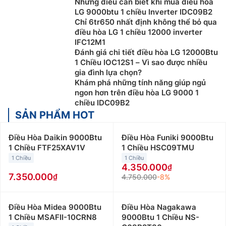
Những điều cần biết khi mua điều hòa
LG 9000btu 1 chiều Inverter IDC09B2
Chỉ 6tr650 nhất định không thể bỏ qua
điều hòa LG 1 chiều 12000 inverter
IFC12M1
Đánh giá chi tiết điều hòa LG 12000Btu
1 Chiều IOC12S1 – Vì sao được nhiều
gia đình lựa chọn?
Khám phá những tính năng giúp ngủ
ngon hơn trên điều hòa LG 9000 1
chiều IDC09B2
SẢN PHẨM HOT
Điều Hòa Daikin 9000Btu
Điều Hòa Funiki 9000Btu
1 Chiều FTF25XAV1V
1 Chiều HSC09TMU
1 Chiều
1 Chiều
4.350.000
7.350.000
4.750.000
-8%
Điều Hòa Midea 9000Btu
Điều Hòa Nagakawa
1 Chiều MSAFII-10CRN8
9000Btu 1 Chiều NS-