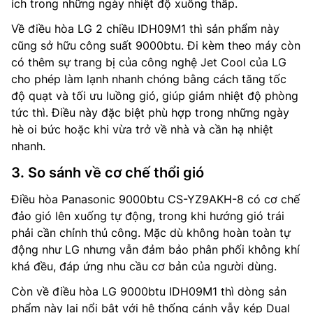
ích trong những ngày nhiệt độ xuống thấp.
Về điều hòa LG 2 chiều IDH09M1 thì sản phẩm này
cũng sở hữu công suất 9000btu. Đi kèm theo máy còn
có thêm sự trang bị của công nghệ Jet Cool của LG
cho phép làm lạnh nhanh chóng bằng cách tăng tốc
độ quạt và tối ưu luồng gió, giúp giảm nhiệt độ phòng
tức thì. Điều này đặc biệt phù hợp trong những ngày
hè oi bức hoặc khi vừa trở về nhà và cần hạ nhiệt
nhanh.
3. So sánh về cơ chế thổi gió
Điều hòa Panasonic 9000btu CS-YZ9AKH-8 có cơ chế
đảo gió lên xuống tự động, trong khi hướng gió trái
phải cần chỉnh thủ công. Mặc dù không hoàn toàn tự
động như LG nhưng vẫn đảm bảo phân phối không khí
khá đều, đáp ứng nhu cầu cơ bản của người dùng.
Còn về điều hòa LG 9000btu IDH09M1 thì dòng sản
phẩm này lại nổi bật với hệ thống cánh vẫy kép Dual