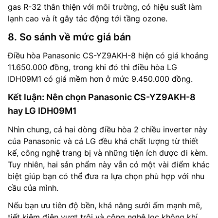
gas R-32 thân thiện với môi trường, có hiệu suất làm
lạnh cao và ít gây tác động tới tầng ozone.
8. So sánh về mức giá bán
Điều hòa Panasonic CS-YZ9AKH-8 hiện có giá khoảng
11.650.000 đồng, trong khi đó thì điều hòa LG
IDH09M1 có giá mềm hơn ở mức 9.450.000 đồng.
Kết luận: Nên chọn Panasonic CS-YZ9AKH-8
hay LG IDH09M1
Nhìn chung, cả hai dòng điều hòa 2 chiều inverter này
của Panasonic và cả LG đều khá chất lượng từ thiết
kế, công nghệ trang bị và những tiện ích được đi kèm.
Tuy nhiên, hai sản phẩm này vẫn có một vài điểm khác
biệt giúp bạn có thể đưa ra lựa chọn phù hợp với nhu
cầu của mình.
Nếu bạn ưu tiên độ bền, khả năng sưởi ấm mạnh mẽ,
tiết kiệm điện vượt trội và công nghệ lọc không khí