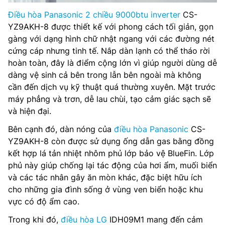
Điều hòa Panasonic 2 chiều 9000btu inverter
CS-
YZ9AKH-8 được thiết kế với phong cách tối giản, gọn
gàng với dạng hình chữ nhật ngang với các đường nét
cứng cáp nhưng tinh tế. Nắp dàn lạnh có thể tháo rời
hoàn toàn, đây là điểm cộng lớn vì giúp người dùng dễ
dàng vệ sinh cả bên trong lẫn bên ngoài mà không
cần đến dịch vụ kỹ thuật quá thường xuyên. Mặt trước
máy phẳng và trơn, dễ lau chùi, tạo cảm giác sạch sẽ
và hiện đại.
Bên cạnh đó, dàn nóng của
điều hòa Panasonic
CS-
YZ9AKH-8 còn được sử dụng ống dẫn gas bằng đồng
kết hợp lá tản nhiệt nhôm phủ lớp bảo vệ BlueFin. Lớp
phủ này giúp chống lại tác động của hơi ẩm, muối biển
và các tác nhân gây ăn mòn khác, đặc biệt hữu ích
cho những gia đình sống ở vùng ven biển hoặc khu
vực có độ ẩm cao.
Trong khi đó,
điều hòa LG
IDH09M1 mang đến cảm