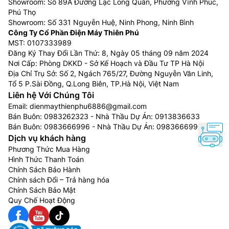
Showroom: Số 89A Đường Lạc Long Quân, Phường Vĩnh Phúc,
Phú Thọ
Showroom: Số 331 Nguyễn Huệ, Ninh Phong, Ninh Bình
Công Ty Cổ Phần Điện Máy Thiên Phú
MST: 0107333989
Đăng Ký Thay Đổi Lần Thứ: 8, Ngày 05 tháng 09 năm 2024
Nơi Cấp: Phòng DKKD - Sở Kế Hoạch và Đầu Tư TP Hà Nội
Địa Chỉ Trụ Sở: Số 2, Ngách 765/27, Đường Nguyễn Văn Linh,
Tổ 5 P.Sài Đồng, Q.Long Biên, TP.Hà Nội, Việt Nam
Liên hệ Với Chúng Tôi
Email:
dienmaythienphu6886@gmail.com
Bán Buôn:
0983262323
- Nhà Thầu Dự Án:
0913836633
Bán Buôn:
0983666996
- Nhà Thầu Dự Án:
0983666996
Dịch vụ khách hàng
Phương Thức Mua Hàng
Hình Thức Thanh Toán
Chính Sách Bảo Hành
Chính sách Đổi – Trả hàng hóa
Chính Sách Bảo Mật
Quy Chế Hoạt Động