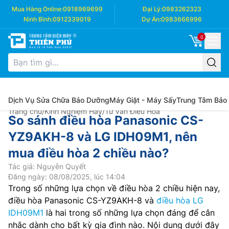
Mua Hàng Online:
0918969699
Đại Lý:
0983262323
Ninh Bình:
0912339019
Dự Án:
0983666996
0
Dịch Vụ Sửa Chữa Bảo Dưỡng
Máy Giặt - Máy Sấy
Trung Tâm Bảo
Trang chủ
/
Kinh Nghiệm Hay
/
Tư vấn Điều Hòa
So sánh điều hòa Panasonic CS-
YZ9AKH-8 và LG IDH09M1, nên
mua điều hòa 2 chiều nào?
Tác giả: Nguyễn Quyết
Đăng ngày: 08/08/2025, lúc 14:04
Trong số những lựa chọn về điều hòa 2 chiều hiện nay,
điều hòa Panasonic CS-YZ9AKH-8 và
điều hòa LG
IDH09M1
là hai trong số những lựa chọn đáng để cân
nhắc dành cho bất kỳ gia đình nào. Nội dung dưới đây