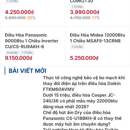
C09R2T30
1 Chiều
1 Chiều
4.250.000
3.990.000
5.690.000
-25%
4.790.000
-17%
Điều Hòa Panasonic
Điều Hòa Midea 12000Btu
9000Btu 1 Chiều Inverter
1 Chiều MSAFII-13CRN8
CU/CS-RU9AKH-8
1 Chiều
Inverter
1 Chiều
9.150.000
5.250.000
BÀI VIẾT MỚI
Thực tế công nghệ bảo vệ bo mạch khi
thay đổi điện áp trên điều hòa Daikin
FTKM60AVMV
Dưới 15 triệu, điều hòa Casper JC-
24IU36 có phải mẫu máy 22000btu
đáng mua nhất 2026?
Chế độ hút ẩm Dry của điều hòa
Panasonic CS-U18BKH-8 có thay thế
được máy hút ẩm chuyên dụng?
Trải nghiệm thực tế điều hòa Daikin