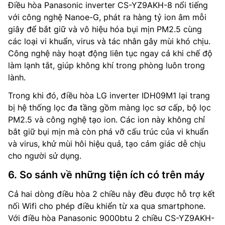
Điều hòa Panasonic inverter CS-YZ9AKH-8 nổi tiếng
với công nghệ Nanoe-G, phát ra hàng tỷ ion âm mỗi
giây để bắt giữ và vô hiệu hóa bụi mịn PM2.5 cùng
các loại vi khuẩn, virus và tác nhân gây mùi khó chịu.
Công nghệ này hoạt động liên tục ngay cả khi chế độ
làm lạnh tắt, giúp không khí trong phòng luôn trong
lành.
Trong khi đó, điều hòa LG inverter IDH09M1 lại trang
bị hệ thống lọc đa tầng gồm màng lọc sơ cấp, bộ lọc
PM2.5 và công nghệ tạo ion. Các ion này không chỉ
bắt giữ bụi mịn mà còn phá vỡ cấu trúc của vi khuẩn
và virus, khử mùi hôi hiệu quả, tạo cảm giác dễ chịu
cho người sử dụng.
6. So sánh về những tiện ích có trên máy
Cả hai dòng điều hòa 2 chiều này đều được hỗ trợ kết
nối Wifi cho phép điều khiển từ xa qua smartphone.
Với điều hòa Panasonic 9000btu 2 chiều CS-YZ9AKH-