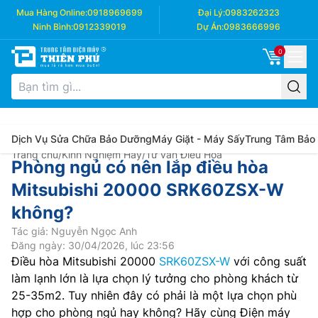
Mua Hàng Online:
0918969699
Đại Lý:
0983262323
Ninh Bình:
0912339019
Dự Án:
0983666996
0
Dịch Vụ Sửa Chữa Bảo Dưỡng
Máy Giặt - Máy Sấy
Trung Tâm Bảo
Trang chủ
/
Kinh Nghiệm Hay
/
Tư vấn Điều Hòa
Phòng ngủ có nên lắp điều hòa
Mitsubishi 20000 SRK60ZSX-W
không?
Tác giả: Nguyễn Ngọc Anh
Đăng ngày: 30/04/2026, lúc 23:56
Điều hòa Mitsubishi 20000
SRK60ZSX-W
với công suất
làm lạnh lớn là lựa chọn lý tưởng cho phòng khách từ
25-35m2. Tuy nhiên đây có phải là một lựa chọn phù
hợp cho phòng ngủ hay không? Hãy cùng Điện máy