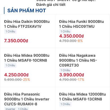
Đánh giá chi tiết
SẢN PHẨM HOT
Điều Hòa Daikin 9000Btu
Điều Hòa Funiki 9000Btu
1 Chiều FTF25XAV1V
1 Chiều HSC09TMU
1 Chiều
1 Chiều
4.350.000
7.350.000
4.750.000
-8%
Điều Hòa Midea 9000Btu
Điều Hòa Nagakawa
1 Chiều MSAFII-10CRN8
9000Btu 1 Chiều NS-
C09R2T30
1 Chiều
1 Chiều
4.250.000
3.990.000
5.690.000
-25%
4.790.000
-17%
Điều Hòa Panasonic
Điều Hòa Midea 12000Btu
9000Btu 1 Chiều Inverter
1 Chiều MSAFII-13CRN8
CU/CS-RU9AKH-8
1 Chiều
Inverter
1 Chiều