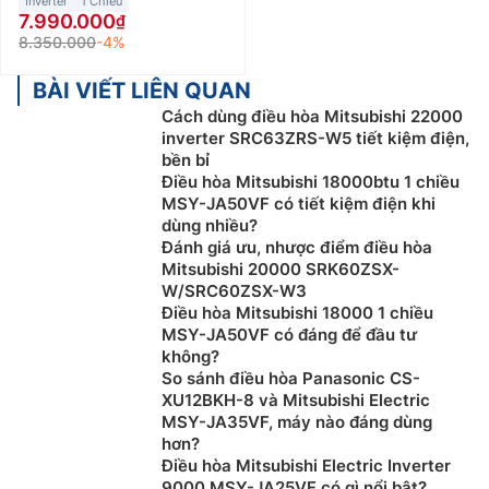
Inverter
1 Chiều
7.990.000
8.350.000
-4%
BÀI VIẾT LIÊN QUAN
Cách dùng điều hòa Mitsubishi 22000
inverter SRC63ZRS-W5 tiết kiệm điện,
bền bỉ
Điều hòa Mitsubishi 18000btu 1 chiều
MSY-JA50VF có tiết kiệm điện khi
dùng nhiều?
Đánh giá ưu, nhược điểm điều hòa
Mitsubishi 20000 SRK60ZSX-
W/SRC60ZSX-W3
Điều hòa Mitsubishi 18000 1 chiều
MSY-JA50VF có đáng để đầu tư
không?
So sánh điều hòa Panasonic CS-
XU12BKH-8 và Mitsubishi Electric
MSY-JA35VF, máy nào đáng dùng
hơn?
Điều hòa Mitsubishi Electric Inverter
9000 MSY-JA25VF có gì nổi bật?