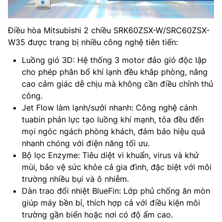
Điều hòa Mitsubishi 2 chiều SRK60ZSX-W/SRC60ZSX-
W35 được trang bị nhiều công nghệ tiên tiến:
Luồng gió 3D: Hệ thống 3 motor đảo gió độc lập
cho phép phân bổ khí lạnh đều khắp phòng, nâng
cao cảm giác dễ chịu mà không cần điều chỉnh thủ
công.
Jet Flow làm lạnh/sưởi nhanh: Công nghệ cánh
tuabin phản lực tạo luồng khí mạnh, tỏa đều đến
mọi ngóc ngách phòng khách, đảm bảo hiệu quả
nhanh chóng với điện năng tối ưu.
Bộ lọc Enzyme: Tiêu diệt vi khuẩn, virus và khử
mùi, bảo vệ sức khỏe cả gia đình, đặc biệt với môi
trường nhiều bụi và ô nhiễm.
Dàn trao đổi nhiệt BlueFin: Lớp phủ chống ăn mòn
giúp máy bền bỉ, thích hợp cả với điều kiện môi
trường gần biển hoặc nơi có độ ẩm cao.