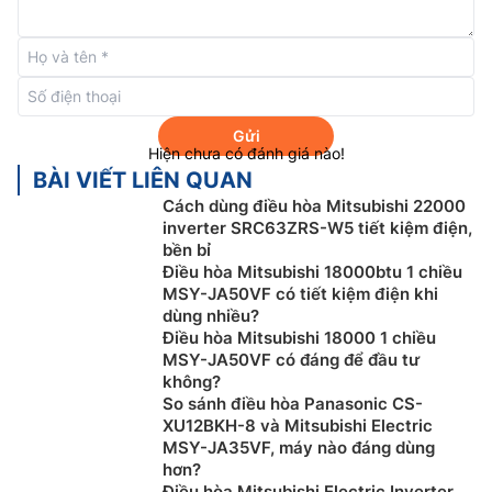
Luồng khí 3D
Gửi
Điều hòa Mitsubishi 2 chiều
20000btu SRK60ZSX-
Hiện chưa có đánh giá nào!
W/SRC60ZSX-W3 được trang bị công nghệ luồng gió
BÀI VIẾT LIÊN QUAN
3D luôn do bạn kiểm soát nhờ hệ thống 3 motor đảo
Cách dùng điều hòa Mitsubishi 22000
và 3 điều khiển độc lập. Chỉ cần bật chế độ 3D, cánh
inverter SRC63ZRS-W5 tiết kiệm điện,
quạt tự động đảo gió đến mọi hướng xung quanh (1
bền bỉ
Điều hòa Mitsubishi 18000btu 1 chiều
cánh đảo dọc và 2 cánh đảo ngang).
MSY-JA50VF có tiết kiệm điện khi
dùng nhiều?
Điều hòa Mitsubishi 18000 1 chiều
MSY-JA50VF có đáng để đầu tư
không?
So sánh điều hòa Panasonic CS-
XU12BKH-8 và Mitsubishi Electric
MSY-JA35VF, máy nào đáng dùng
hơn?
Điều hòa Mitsubishi Electric Inverter