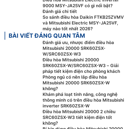
9000 MSY-JA25VF có gì nổi bật?
Đánh giá chi tiết
So sánh điều hòa Daikin FTKB25ZVMV
và Mitsubishi Electric MSY-JA25VF,
Làm lạnh nhanh / sưởi ấm hiệu quả
máy nào tốt nhất 2026?
BÀI VIẾT ĐÁNG QUAN TÂM
Dựa trên nguyên lý “Jet Flow” của công nghệ động cơ
phản lực trong việc chế tạo cánh tuabin. CFD
Đánh giá ưu, nhược điểm điều hòa
Mitsubishi 20000 SRK60ZSX-
(Computational Fluid Dynamics) được xem là công
W/SRC60ZSX-W3
nghệ tiên tiến với hiệu quả sử dụng năng lượng cao
Điều hòa Mitsubishi 20000
trong việc sản sinh ra dòng khí lưu lượng lớn và tỏa
SRK60ZSX-W/SRC60ZSX-W3 – Giải
đều đến mọi ngõ ngách phòng với công suất tiêu thụ
pháp tiết kiệm điện cho phòng khách
điện năng thấp nhất.
Phòng ngủ có nên lắp điều hòa
Mitsubishi 20000 SRK60ZSX-W
không?
Khám phá loạt tính năng, công nghệ
thông minh có trên điều hòa Mitsubishi
inverter SRK60ZSX-W
Điều hòa Mitsubishi 20000 2 chiều
SRC60ZSX-W3 tiết kiệm điện tốt
không?
Bí kíp dùng điều hòa Mitsubishi 20000