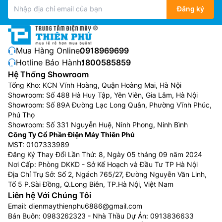
Đăng ký
Mua Hàng Online:
0918969699
Hotline Bảo Hành:
1800585859
Hệ Thống Showroom
Dàn trao đổi nhiệt BlueFin
Tổng Kho: KCN Vĩnh Hoàng, Quận Hoàng Mai, Hà Nội
ác lá nhôm tản nhiệt ở dàn nóng của
điều hòa
Showroom: Số 488 Hà Huy Tập, Yên Viên, Gia Lâm, Hà Nội
Showroom: Số 89A Đường Lạc Long Quân, Phường Vĩnh Phúc,
Mitsubishi inverter 2 chiều
SRK60ZSX-W/SRC60ZSX-
Phú Thọ
W3 ược phủ một lớp chống ăn mòn màu xanh gọi là
Showroom: Số 331 Nguyễn Huệ, Ninh Phong, Ninh Bình
bluefin. Bluefin trong điều hòa không khí là công nghệ
Công Ty Cổ Phần Điện Máy Thiên Phú
sử dụng lớp phủ epoxy lên trên bề mặt các lá nhôm
MST: 0107333989
tản nhiệt của dàn ngưng tụ để bảo vệ chúng khỏi bị ăn
Đăng Ký Thay Đổi Lần Thứ: 8, Ngày 05 tháng 09 năm 2024
Nơi Cấp: Phòng DKKD - Sở Kế Hoạch và Đầu Tư TP Hà Nội
mòn, rỉ sét, bụi và nước. Điều này giúp điều hòa đáp
Địa Chỉ Trụ Sở: Số 2, Ngách 765/27, Đường Nguyễn Văn Linh,
ứng tốt hơn các điều kiện môi trường gần biển do đặc
Tổ 5 P.Sài Đồng, Q.Long Biên, TP.Hà Nội, Việt Nam
tính ăn mòn của muối và hơi nước.
Liên hệ Với Chúng Tôi
Email:
dienmaythienphu6886@gmail.com
Bán Buôn:
0983262323
- Nhà Thầu Dự Án:
0913836633