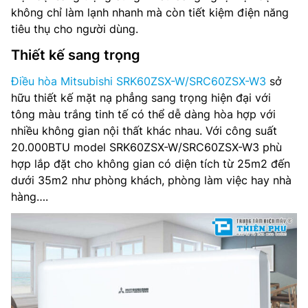
không chỉ làm lạnh nhanh mà còn tiết kiệm điện năng
Lưu lượng gió làm mát: 16.3 / 13.4 / 8.9 / 5.4 m3/phút
tiêu thụ cho người dùng.
Lưu lượng gió sưởi ấm: 17.8 / 13.7 / 10.9 / 6.2 m3/phút
Thiết kế sang trọng
Độ ồn làm lạnh: 48 / 41 / 33 / 22 dB(A)
Điều hòa Mitsubishi SRK60ZSX-W/SRC60ZSX-W3
sở
hữu thiết kế mặt nạ phẳng sang trọng hiện đại với
Độ ồn sưởi ấm: 47 / 42 / 34 / 23 dB(A)
tông màu trắng tinh tế có thể dễ dàng hòa hợp với
nhiều không gian nội thất khác nhau. Với công suất
Công nghệ inverter: Inverter
20.000BTU model SRK60ZSX-W/SRC60ZSX-W3 phù
hợp lắp đặt cho không gian có diện tích từ 25m2 đến
Môi chất lạnh: R32
dưới 35m2 như phòng khách, phòng làm việc hay nhà
hàng….
Kích thước dàn lạnh(RxCxS): 305 x 920 x 220 mm
Trọng lượng dàn lạnh: 13 kg
Kích thước dàn nóng(RxCxS): 640 x 800(+71) x 290 mm
Trọng lượng dàn nóng: 45 kg