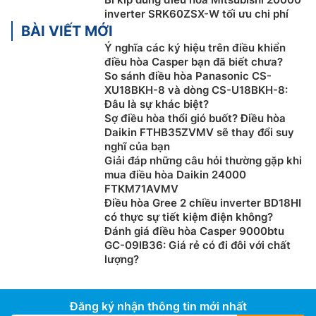
inverter SRK60ZSX-W tối ưu chi phí
BÀI VIẾT MỚI
Ý nghĩa các ký hiệu trên điều khiển
điều hòa Casper bạn đã biết chưa?
Bộ lọc kháng khuẩn, khử mùi Enzyme
So sánh điều hòa Panasonic CS-
XU18BKH-8 và dòng CS-U18BKH-8:
Trên
điều hòa Mitsubishi inverter
SRK60ZSX-S được
Đâu là sự khác biệt?
trang bị bộ lọc Enzyme với enzyme tính kiềm tự nhiên
Sợ điều hòa thổi gió buốt? Điều hòa
Daikin FTHB35ZVMV sẽ thay đổi suy
sẽ tiêu diệt các loại vi khuẩn, vi trùng nhờ tấn công
nghĩ của bạn
vào giáp bảo của vi khuẩn và tiêu diệt chúng. Bên
Giải đáp những câu hỏi thường gặp khi
cạnh đó, bộ lọc khử mùi có tác dụng giữ không khí
mua điều hòa Daikin 24000
trong lành bằng cách loại bỏ các mùi hôi khó chịu, khử
FTKM71AVMV
các tác nhân gây dị ứng như phấn hoa, lông vận nuôi,
Điều hòa Gree 2 chiều inverter BD18HI
có thực sự tiết kiệm điện không?
khói thuốc…
Đánh giá điều hòa Casper 9000btu
GC-09IB36: Giá rẻ có đi đôi với chất
lượng?
Đăng ký nhận thông tin mới nhất