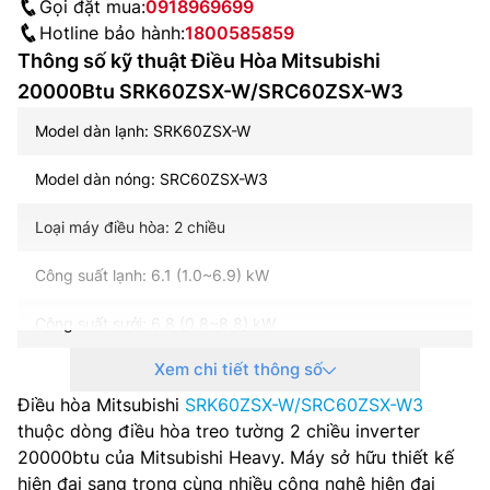
Gọi đặt mua:
0918969699
Hotline bảo hành:
1800585859
Thông số kỹ thuật Điều Hòa Mitsubishi
20000Btu SRK60ZSX-W/SRC60ZSX-W3
Model dàn lạnh: SRK60ZSX-W
Model dàn nóng: SRC60ZSX-W3
Loại máy điều hòa: 2 chiều
Công suất lạnh: 6.1 (1.0~6.9) kW
Công suất sưởi: 6.8 (0.8~8.8) kW
Xem chi tiết thông số
Nguồn điện: 1 pha, 220-240 V, 50-60 Hz
Điều hòa Mitsubishi
SRK60ZSX-W/SRC60ZSX-W3
Điện năng tiêu thụ (làm lạnh/sưởi ấm: 1.71 / 1.65 kW
thuộc dòng điều hòa treo tường 2 chiều inverter
20000btu của Mitsubishi Heavy. Máy sở hữu thiết kế
EER/COP: 3.57 / 4.12
hiện đại sang trọng cùng nhiều công nghệ hiện đại