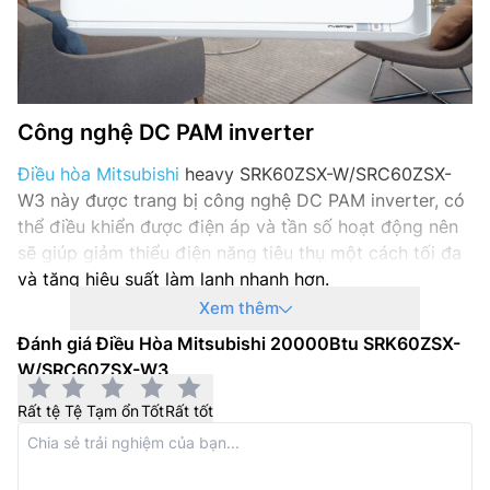
Kích thước đường ống (lỏng/gas): 6.35/12.7 mm
Nơi sản xuất: Thái Lan
Hãng sản xuất: Mitsubishi
Công nghệ DC PAM inverter
Năm ra mắt: –
Điều hòa Mitsubishi
heavy SRK60ZSX-W/SRC60ZSX-
W3 này được trang bị công nghệ DC PAM inverter, có
thể điều khiển được điện áp và tần số hoạt động nên
sẽ giúp giảm thiểu điện năng tiêu thụ một cách tối đa
và tăng hiệu suất làm lạnh nhanh hơn.
Xem thêm
Đánh giá Điều Hòa Mitsubishi 20000Btu SRK60ZSX-
W/SRC60ZSX-W3
Rất tệ
Tệ
Tạm ổn
Tốt
Rất tốt