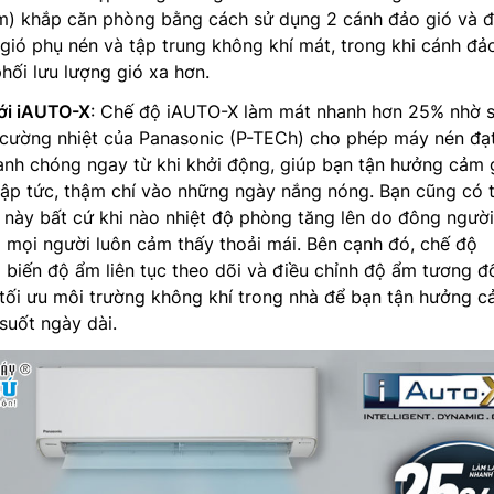
5m) khắp căn phòng bằng cách sử dụng 2 cánh đảo gió và 
gió phụ nén và tập trung không khí mát, trong khi cánh đả
hối lưu lượng gió xa hơn.
ới iAUTO-X
: Chế độ iAUTO-X làm mát nhanh hơn 25% nhờ 
cường nhiệt của Panasonic (P-TECh) cho phép máy nén đạ
anh chóng ngay từ khi khởi động, giúp bạn tận hưởng cảm 
lập tức, thậm chí vào những ngày nắng nóng. Bạn cũng có 
ng này bất cứ khi nào nhiệt độ phòng tăng lên do đông người
 mọi người luôn cảm thấy thoải mái. Bên cạnh đó, chế độ
biến độ ẩm liên tục theo dõi và điều chỉnh độ ẩm tương đ
tối ưu môi trường không khí trong nhà để bạn tận hưởng 
suốt ngày dài.