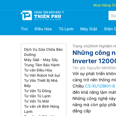
Mua Hàng Onl
Tivi
Điều Hòa
Tủ Lạnh
Máy Giặt
Điện 
Trang chủ
/
Kinh Nghiệm 
Dịch Vụ Sửa Chữa Bảo
Những công ng
Dưỡng
Inverter 120
Máy Giặt - Máy Sấy
Trung Tâm Bảo Hành
Tác giả: Nguyễn Minh
Đăn
Tư vấn Điều Hòa
Với sự phát triển khô
Tư Vấn Robot hút bụi
càng trở nên thông mi
Tư Vấn Thiết Bị Nhà
Bếp
Chiều
CS-XU12BKH-8
Tư Vấn Tủ Đông
đến khả năng làm mát 
Tư Vấn Tủ Lạnh
Những công nghệ này k
Tư Vấn Tủ Mát
năng mà còn góp phần
Tư vấn về Bình Nóng
đẳng cấp
Lạnh