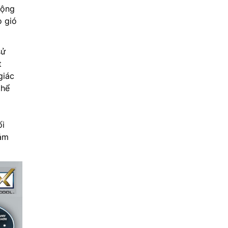
động
o gió
sử
t
giác
thể
ối
cảm