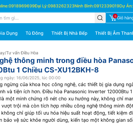
ine:
0918969699
Đại Lý:
0983262323
Ninh Bình:
0912339019
Dự Án:
0
Giỏ hàn
Gia Dụng
Tủ Đông
Thiết Bị Nhà Bếp
Thiết Bị Âm Than
Hay
/
Tư vấn Điều Hòa
hệ thông minh trong điều hòa Panas
00Btu 1 Chiều CS-XU12BKH-8
g ngày: 16/06/2025, lúc 00:00
ng ngừng của khoa học công nghệ, các thiết bị gia dụng ng
nh và tiện ích hơn. Điều hòa Panasonic Inverter 12000Btu 1
là một minh chứng rõ nét cho xu hướng này, không chỉ ma
vượt trội mà còn tích hợp nhiều công nghệ thông minh đột
hông chỉ giúp tối ưu hóa hiệu suất hoạt động, tiết kiệm đ
 bảo vệ sức khỏe người dùng, kiến tạo một không gian s