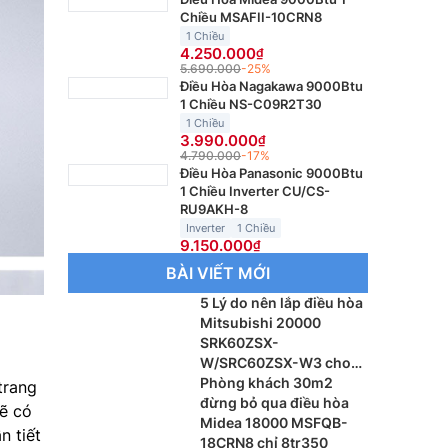
Chiều MSAFII-10CRN8
1 Chiều
4.250.000
5.690.000
-25%
Điều Hòa Nagakawa 9000Btu
1 Chiều NS-C09R2T30
1 Chiều
3.990.000
4.790.000
-17%
Điều Hòa Panasonic 9000Btu
1 Chiều Inverter CU/CS-
RU9AKH-8
Inverter
1 Chiều
9.150.000
BÀI VIẾT MỚI
5 Lý do nên lắp điều hòa
Mitsubishi 20000
SRK60ZSX-
W/SRC60ZSX-W3 cho
phòng khách
Phòng khách 30m2
trang
đừng bỏ qua điều hòa
ẽ có
Midea 18000 MSFQB-
n tiết
18CRN8 chỉ 8tr350