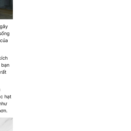
 gây
 sống
 của
kích
 bạn
rất
c
c hạt
 như
hơn.