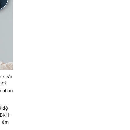
ợc cải
 để
c nhau
ế độ
2BKH-
ộ ẩm