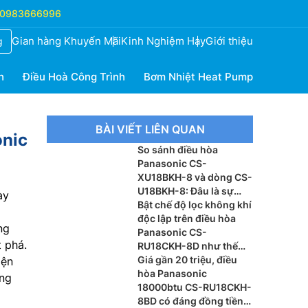
0983666996
Gian hàng Khuyến Mãi
Kinh Nghiệm Hay
Giới thiệu
g
h
Điều Hoà Công Trình
Bơm Nhiệt Heat Pump
BÀI VIẾT LIÊN QUAN
onic
So sánh điều hòa
Panasonic CS-
XU18BKH-8 và dòng CS-
U18BKH-8: Đâu là sự
ày
khác biệt?
Bật chế độ lọc không khí
độc lập trên điều hòa
ng
Panasonic CS-
 phá.
RU18CKH-8D như thế
nào?
Giá gần 20 triệu, điều
iện
hòa Panasonic
ống
18000btu CS-RU18CKH-
8BD có đáng đồng tiền