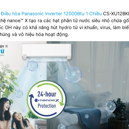
:
Điều hòa Panasonic Inverter 12000Btu 1 Chiều
CS-XU12BK
ghệ nanoe™ X tạo ra các hạt phân tử nước siêu nhỏ chứa g
c OH này có khả năng hút hydro từ vi khuẩn, virus, làm biế
chúng và vô hiệu hóa hoạt động.