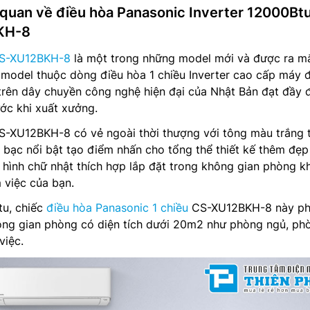
g quan về điều hòa Panasonic Inverter 12000Btu
KH-8
CS-XU12BKH-8
là một trong những model mới và được ra m
model thuộc dòng điều hòa 1 chiều Inverter cao cấp máy 
 trên dây chuyền công nghệ hiện đại của Nhật Bản đạt đầy 
ước khi xuất xưởng.
-XU12BKH-8 có vẻ ngoài thời thượng với tông màu trắng 
 bạc nổi bật tạo điểm nhấn cho tổng thể thiết kế thêm đẹp
 hình chữ nhật thích hợp lắp đặt trong không gian phòng k
 việc của bạn.
tu, chiếc
điều hòa Panasonic 1 chiều
CS-XU12BKH-8 này ph
ông gian phòng có diện tích dưới 20m2 như phòng ngủ, ph
việc.