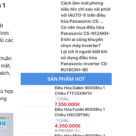
bát gạo?
Cách làm mát phòng
 1
siêu tốc chỉ sau vài phút
với iAUTO-X trên điều
hòa Panasonic CS-
ắt
AU9BKH-8
Có nên mua điều hòa
được
Panasonic CS-N12AKH-
8 khi ai cũng khuyên
đủ các
chọn máy Inverter?
Lợi ích ít người biết khi
sử dụng điều hòa
thuần
Panasonic inverter CS-
 mắt,
RU18CKH-8D
hách,
SẢN PHẨM HOT
Điều Hòa Daikin 9000Btu 1
ù hợp
Chiều FTF25XAV1V
òng
1 Chiều
7.350.000
Điều Hòa Funiki 9000Btu 1
Chiều HSC09TMU
1 Chiều
4.350.000
4.750.000
-8%
Điều Hòa Midea 9000Btu 1