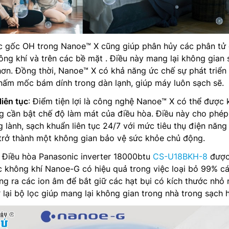
c gốc OH trong Nanoe™ X cũng giúp phân hủy các phân tử
ông khí và trên các bề mặt . Điều này mang lại không gian
 hơn. Đồng thời, Nanoe™ X có khả năng ức chế sự phát triển
nấm mốc bám dính trong dàn lạnh, giúp máy luôn sạch sẽ.
liên tục
: Điểm tiện lợi là công nghệ Nanoe™ X có thể được 
g cần bật chế độ làm mát của điều hòa. Điều này cho phép
g lành, sạch khuẩn liên tục 24/7 với mức tiêu thụ điện năng 
 trở thành một không gian bảo vệ sức khỏe chủ động.
: Điều hòa Panasonic inverter 18000btu
CS-U18BKH-8
đượ
c không khí Nanoe-G có hiệu quả trong việc loại bỏ 99% cá
ng ra các ion âm để bắt giữ các hạt bụi có kích thước nhỏ
 lại bộ lọc giúp mang lại không gian trong nhà trong sạch 