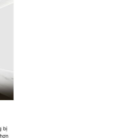
 bị
 hơn