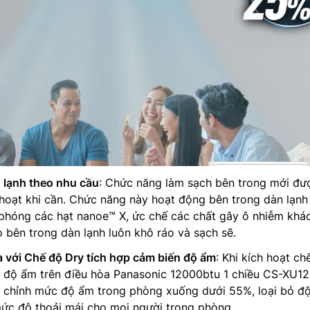
 lạnh theo nhu cầu
: Chức năng làm sạch bên trong mới đư
 hoạt khi cần. Chức năng này hoạt động bên trong dàn lạnh
 phóng các hạt nanoe™ X, ức chế các chất gây ô nhiễm khá
 bên trong dàn lạnh luôn khô ráo và sạch sẽ.
 với Chế độ Dry tích hợp cảm biến độ ẩm
: Khi kích hoạt ch
n độ ẩm trên điều hòa Panasonic 12000btu 1 chiều CS-XU1
ều chỉnh mức độ ẩm trong phòng xuống dưới 55%, loại bỏ đ
mức độ thoải mái cho mọi người trong phòng.