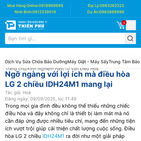
Mua Hàng Online:
0918969699
Đại Lý:
0983262323
Ninh Bình:
0912339019
Dự Án:
0983666996
0
Dịch Vụ Sửa Chữa Bảo Dưỡng
Máy Giặt - Máy Sấy
Trung Tâm Bảo
Trang chủ
/
Kinh Nghiệm Hay
/
Tư vấn Điều Hòa
Ngỡ ngàng với lợi ích mà điều hòa
LG 2 chiều IDH24M1 mang lại
Tác giả: Hoà
Đăng ngày: 09/09/2025, lúc 11:49
Trong mọi gia đình đều không thể thiếu những chiếc
điều hòa và đây không chỉ là thiết bị làm mát mà nó
cần đáp ứng được nhiều tiêu chí, mang đến những tiện
ích vượt trội giúp cải thiện chất lượng cuộc sống. Điều
hòa LG 2 chiều
IDH24M1
ra đời như một giải pháp