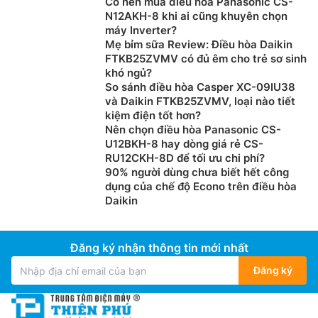
Có nên mua điều hòa Panasonic CS-
N12AKH-8 khi ai cũng khuyên chọn
máy Inverter?
Mẹ bỉm sữa Review: Điều hòa Daikin
FTKB25ZVMV có đủ êm cho trẻ sơ sinh
khó ngủ?
So sánh điều hòa Casper XC-09IU38
và Daikin FTKB25ZVMV, loại nào tiết
kiệm điện tốt hơn?
Nên chọn điều hòa Panasonic CS-
U12BKH-8 hay dòng giá rẻ CS-
RU12CKH-8D để tối ưu chi phí?
90% người dùng chưa biết hết công
dụng của chế độ Econo trên điều hòa
Daikin
Đăng ký nhận thông tin mới nhất
Đăng ký