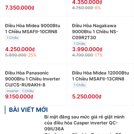
4.350.000
7.350.000
4.750.000
-8%
Điều Hòa Midea 9000Btu
Điều Hòa Nagakawa
1 Chiều MSAFII-10CRN8
9000Btu 1 Chiều NS-
C09R2T30
1 Chiều
1 Chiều
4.250.000
3.990.000
5.690.000
-25%
4.790.000
-17%
Điều Hòa Panasonic
Điều Hòa Midea 12000Btu
9000Btu 1 Chiều Inverter
1 Chiều MSAFII-13CRN8
CU/CS-RU9AKH-8
1 Chiều
Inverter
1 Chiều
9.150.000
5.250.000
BÀI VIẾT MỚI
Bí mật đằng sau mức giá rẻ giật mình
của điều hòa Casper inverter QC-
09IU36A