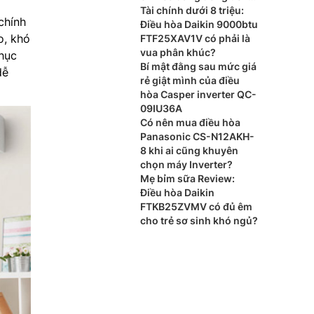
bát gạo?
Tài chính dưới 8 triệu:
chính
Điều hòa Daikin 9000btu
o, khó
FTF25XAV1V có phải là
vua phân khúc?
hục
Bí mật đằng sau mức giá
dễ
rẻ giật mình của điều
hòa Casper inverter QC-
09IU36A
Có nên mua điều hòa
Panasonic CS-N12AKH-
8 khi ai cũng khuyên
chọn máy Inverter?
Mẹ bỉm sữa Review:
Điều hòa Daikin
FTKB25ZVMV có đủ êm
cho trẻ sơ sinh khó ngủ?