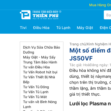
Mua Hàng Onl
Tivi
Điều Hòa
Tủ Lạnh
Máy Giặt
Điện 
Trang chủ
/
Kinh Nghiệm 
Dịch Vụ Sửa Chữa Bảo
Một số điểm đ
Dưỡng
JS50VF
Máy Giặt - Máy Sấy
Trung Tâm Bảo Hành
Tác giả: Hoà
Đăng ngày: 1
Tư vấn Điều Hòa
Điều hòa không khí đã
Tư Vấn Robot hút bụi
dùng, thiết bị nàyman
Tư Vấn Thiết Bị Nhà
Bếp
chọn trên thị trường, 
Tư Vấn Tủ Đông
thầm lặng, âm thầm bả
Tư Vấn Tủ Lạnh
giá trị thiết thực.
Tư Vấn Tủ Mát
Tư vấn về Bình Nóng
Lưới lọc Plasma n
Lạnh