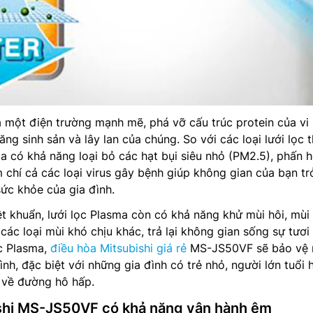
a một điện trường mạnh mẽ, phá vỡ cấu trúc protein của vi 
ăng sinh sản và lây lan của chúng. So với các loại lưới lọc 
ma có khả năng loại bỏ các hạt bụi siêu nhỏ (PM2.5), phấn h
 chí cả các loại virus gây bệnh giúp không gian của bạn tr
sức khỏe của gia đình.
t khuẩn, lưới lọc Plasma còn có khả năng khử mùi hôi, mùi
các loại mùi khó chịu khác, trả lại không gian sống sự tươi
ọc Plasma,
điều hòa Mitsubishi giá rẻ
MS-JS50VF sẽ bảo vệ 
ình, đặc biệt với những gia đình có trẻ nhỏ, người lớn tuổi 
 về đường hô hấp.
ishi MS-JS50VF có khả năng vận hành êm