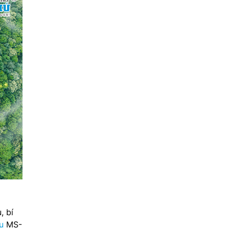
, bí
u
MS-