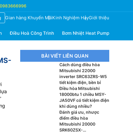
0983666996
Gian hàng Khuyến Mãi
Kinh Nghiệm Hay
Giới thiệu
g
h
Điều Hoà Công Trình
Bơm Nhiệt Heat Pump
BÀI VIẾT LIÊN QUAN
 MS-
Cách dùng điều hòa
Mitsubishi 22000
inverter SRC63ZRS-W5
tiết kiệm điện, bền bỉ
i
Điều hòa Mitsubishi
lựa
18000btu 1 chiều MSY-
”
JA50VF có tiết kiệm điện
ùng
khi dùng nhiều?
Đánh giá ưu, nhược
điểm điều hòa
Mitsubishi 20000
SRK60ZSX-