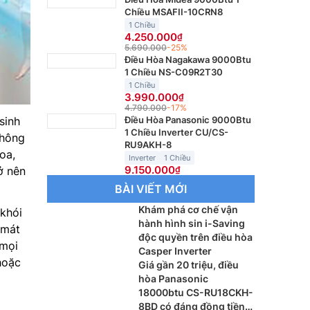
Chiều MSAFII-10CRN8
1 Chiều
4.250.000
5.690.000
-25%
Điều Hòa Nagakawa 9000Btu
1 Chiều NS-C09R2T30
1 Chiều
3.990.000
4.790.000
-17%
sinh
Điều Hòa Panasonic 9000Btu
1 Chiều Inverter CU/CS-
thông
RU9AKH-8
oa,
Inverter
1 Chiều
9.150.000
ở nên
BÀI VIẾT MỚI
Khám phá cơ chế vận
 khói
hành hình sin i-Saving
 mát
độc quyền trên điều hòa
mọi
Casper Inverter
hoặc
Giá gần 20 triệu, điều
hòa Panasonic
18000btu CS-RU18CKH-
8BD có đáng đồng tiền