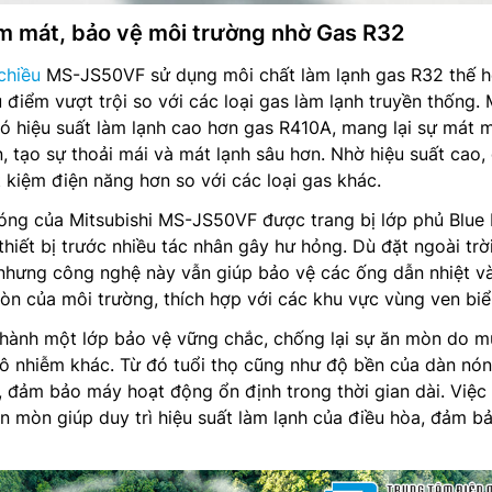
àm mát, bảo vệ môi trường nhờ Gas R32
chiều
MS-JS50VF sử dụng môi chất làm lạnh gas R32 thế h
 điểm vượt trội so với các loại gas làm lạnh truyền thống. 
có hiệu suất làm lạnh cao hơn gas R410A, mang lại sự mát 
n, tạo sự thoải mái và mát lạnh sâu hơn. Nhờ hiệu suất cao,
t kiệm điện năng hơn so với các loại gas khác.
óng của Mitsubishi MS-JS50VF được trang bị lớp phủ Blue 
thiết bị trước nhiều tác nhân gây hư hỏng. Dù đặt ngoài trờ
nhưng công nghệ này vẫn giúp bảo vệ các ống dẫn nhiệt và
mòn của môi trường, thích hợp với các khu vực vùng ven biể
thành một lớp bảo vệ vững chắc, chống lại sự ăn mòn do m
t ô nhiễm khác. Từ đó tuổi thọ cũng như độ bền của dàn nó
 đảm bảo máy hoạt động ổn định trong thời gian dài. Việc
n mòn giúp duy trì hiệu suất làm lạnh của điều hòa, đảm b