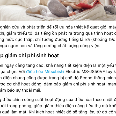
ghiên cứu và phát triển để tối ưu hóa thiết kế quạt gió, má
í, giảm thiểu tối đa tiếng ồn phát ra trong quá trình hoạt 
g mức cực thấp, chỉ tương đương tiếng lá rơi (khoảng 19d
 ngủ ngon hơn và tăng cường chất lượng công việc.
p giảm chi phí sinh hoạt
ện ngày càng tăng cao, khả năng tiết kiệm điện là một yếu 
lựa chọn. Với
điều hòa Mitsubishi
Electric MS-JS50VF tuy 
ệm điện nhưng cũng được trang bị chế độ Econo thông minh
ợc cơ chế hoạt động, đảm bảo giảm chi phí sinh hoạt, man
ảm bảo sự thoải mái.
 điều chỉnh công suất hoạt động của điều hòa theo nhiệt 
ời trong phòng, giúp giảm thiểu điện năng tiêu thụ mà kh
 quả làm mát. Khi kích hoạt nhiệt độ sẽ tăng lên, từ đó cô