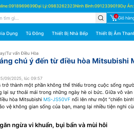
ine:
0918969699
Đại Lý:
0983262323
Ninh Bình:
0912339019
Dự Án:
0
Giỏ hàn
Gia Dụng
Tủ Đông
Thiết Bị Nhà Bếp
Thiết Bị Âm Than
Hay
/
Tư vấn Điều Hòa
áng chú ý đến từ điều hòa Mitsubishi
5/09/2025, lúc 09:57
 trở thành một phần không thể thiếu trong cuộc sống ngườ
g lại sự thoải mái trong những ngày hè oi bức. Giữa vô vàn 
điều hòa Mitsubishi
MS-JS50VF
nổi lên như một “chiến binh
o vệ không gian sống của bạn, mang lại nhiều tiện nghi c
găn ngừa vi khuẩn, bụi bẩn và mùi hôi