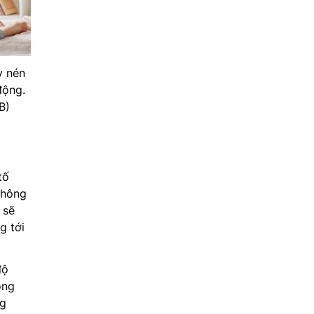
y nén
động.
B)
tố
không
 sẽ
g tới
độ
ông
ng