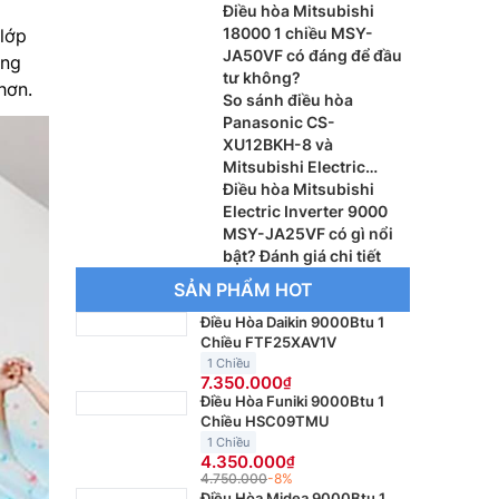
W/SRC60ZSX-W3
Điều hòa Mitsubishi
18000 1 chiều MSY-
 lớp
JA50VF có đáng để đầu
ụng
tư không?
hơn.
So sánh điều hòa
Panasonic CS-
XU12BKH-8 và
Mitsubishi Electric
MSY-JA35VF, máy nào
Điều hòa Mitsubishi
đáng dùng hơn?
Electric Inverter 9000
MSY-JA25VF có gì nổi
bật? Đánh giá chi tiết
SẢN PHẨM HOT
Điều Hòa Daikin 9000Btu 1
Chiều FTF25XAV1V
1 Chiều
7.350.000
Điều Hòa Funiki 9000Btu 1
Chiều HSC09TMU
1 Chiều
4.350.000
4.750.000
-8%
Điều Hòa Midea 9000Btu 1