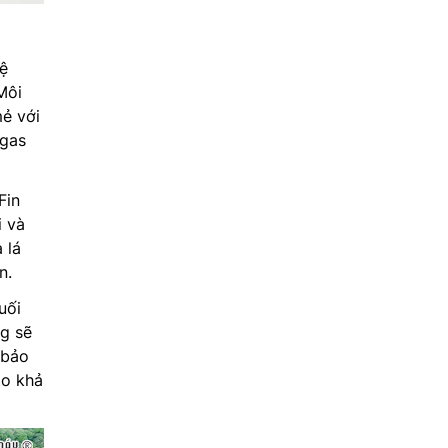
ệ
Môi
mẻ với
 gas
Fin
i và
 lá
n.
uối
ng sẽ
 bảo
ảo khả