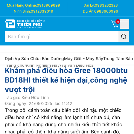
Mua Hàng Online:
0918969699
Đại Lý:
0983262323
Ninh Bình:
0912339019
Dự Án:
0983666996
0
Dịch Vụ Sửa Chữa Bảo Dưỡng
Máy Giặt - Máy Sấy
Trung Tâm Bảo
Trang chủ
/
Kinh Nghiệm Hay
/
Tư vấn Điều Hòa
Khám phá điều hòa Gree 18000btu
BD18HI thiết kế hiện đại,công nghệ
vượt trội
Tác giả: Kiều Hữu Tình
Đăng ngày: 24/09/2025, lúc 11:42
Trong bối cảnh toàn cầu biến đổi khí hậu một chiếc
điều hòa chỉ có khả năng làm lạnh thì chưa đủ, cần
phải có khả năng dùng cho nhiểu kiểu thời tiết khác
nhau phải có thêm khả năng sưởi ấm. Bên cạnh đó,