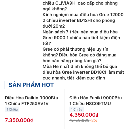
chiều CLIVIA9HI cao cấp cho phòng
ngủ không?
Kinh nghiệm mua điều hòa Gree 12000
2 chiều inverter BD12HI cho phòng
dưới 20m2
Ngân sách 7 triệu nên mua điều hòa
Gree 9000 1 chiều nào tiết kiệm điện
tốt?
Gree có phải thương hiệu uy tín
không? Điều hòa Gree có đáng mua
hơn các hãng cùng tầm giá?
Mùa Hè nhất định không thể bỏ qua
điều hòa Gree inverter BD18CI làm mát
cực nhanh, tiết kiệm cực đỉnh
SẢN PHẨM HOT
Điều Hòa Daikin 9000Btu
Điều Hòa Funiki 9000Btu
1 Chiều FTF25XAV1V
1 Chiều HSC09TMU
1 Chiều
1 Chiều
4.350.000
7.350.000
4.750.000
-8%