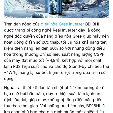
Trên dàn nóng của
điều hòa Gree inverter
BD18HI
được trang bị công nghệ Real Inverter đây là công
nghệ độc quyền của hãng điều hòa Gree giúp máy nén
hoạt động ở tần số cực thấp, tối ưu hóa khả năng tiết
kiệm điện năng lên đến 60% so với những dòng điều
hòa thông thường.Chỉ số hiệu suất năng lượng CSPF
của máy đạt mức tốt (~4,94), kết hợp với môi chất
lạnh R32 hiệu suất cao và chế độ Stand-by chỉ tiêu thụ
~1W/h, mang lại sự tiết kiệm rõ rệt trong quá trình sử
dụng.
Ngoài ra, thiết kế dàn tản nhiệt phủ “kim cương đen”
hạn chế bụi bẩn bám, duy trì hiệu suất làm lạnh ổn
định lâu dài, giúp máy không bị tăng điện năng tiêu
thụ theo thời gian. Với những ưu điểm này, BD18HI là
lựa chọn phù hợp cho gia đình muốn một chiếc
điều