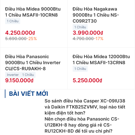
Điều Hòa Midea 9000Btu
Điều Hòa Nagakawa
1 Chiều MSAFII-10CRN8
9000Btu 1 Chiều NS-
C09R2T30
1 Chiều
1 Chiều
4.250.000
3.990.000
5.690.000
-25%
4.790.000
-17%
Điều Hòa Panasonic
Điều Hòa Midea 12000Btu
9000Btu 1 Chiều Inverter
1 Chiều MSAFII-13CRN8
CU/CS-RU9AKH-8
1 Chiều
Inverter
1 Chiều
9.150.000
5.250.000
BÀI VIẾT MỚI
So sánh điều hòa Casper XC-09IU38
và Daikin FTKB25ZVMV, loại nào tiết
kiệm điện tốt hơn?
Nên chọn điều hòa Panasonic CS-
U12BKH-8 hay dòng giá rẻ CS-
RU12CKH-8D để tối ưu chi phí?