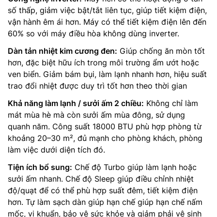
số thấp, giảm việc bật/tắt liên tục, giúp tiết kiệm điện,
vận hành êm ái hơn. Máy có thể tiết kiệm điện lên đến
60% so với máy điều hòa không dùng inverter.
Dàn tản nhiệt kim cương đen:
Giúp chống ăn mòn tốt
hơn, đặc biệt hữu ích trong môi trường ẩm ướt hoặc
ven biển. Giảm bám bụi, làm lạnh nhanh hơn, hiệu suất
trao đổi nhiệt được duy trì tốt hơn theo thời gian
Khả năng làm lạnh / sưởi ấm 2 chiều:
Không chỉ làm
mát mùa hè mà còn sưởi ấm mùa đông, sử dụng
quanh năm. Công suất 18000 BTU phù hợp phòng từ
khoảng 20–30 m², đủ mạnh cho phòng khách, phòng
làm việc dưới diện tích đó.
Tiện ích bổ sung:
Chế độ Turbo giúp làm lạnh hoặc
sưởi ấm nhanh. Chế độ Sleep giúp điều chỉnh nhiệt
độ/quạt để có thể phù hợp suất đêm, tiết kiệm điện
hơn. Tự làm sạch dàn giúp hạn chế giúp hạn chế nấm
mốc, vi khuẩn, bảo vệ sức khỏe và giảm phải vệ sinh