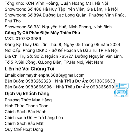
Tổng Kho: KCN Vĩnh Hoàng, Quận Hoàng Mai, Hà Nội
Showroom: Số 488 Hà Huy Tập, Yên Viên, Gia Lâm, Hà Nội
Showroom: Số 89A Đường Lạc Long Quân, Phường Vĩnh Phúc,
Phú Thọ
Showroom: Số 331 Nguyễn Huệ, Ninh Phong, Ninh Bình
Công Ty Cổ Phần Điện Máy Thiên Phú
MST: 0107333989
Đăng Ký Thay Đổi Lần Thứ: 8, Ngày 05 tháng 09 năm 2024
Nơi Cấp: Phòng DKKD - Sở Kế Hoạch và Đầu Tư TP Hà Nội
Địa Chỉ Trụ Sở: Số 2, Ngách 765/27, Đường Nguyễn Văn Linh,
Tổ 5 P.Sài Đồng, Q.Long Biên, TP.Hà Nội, Việt Nam
Liên hệ Với Chúng Tôi
Email:
dienmaythienphu6886@gmail.com
Bán Buôn:
0983262323
- Nhà Thầu Dự Án:
0913836633
Bán Buôn:
0983666996
- Nhà Thầu Dự Án:
0983666996
Dịch vụ khách hàng
Phương Thức Mua Hàng
Hình Thức Thanh Toán
Chính Sách Bảo Hành
Chính sách Đổi – Trả hàng hóa
Chính Sách Bảo Mật
Quy Chế Hoạt Động