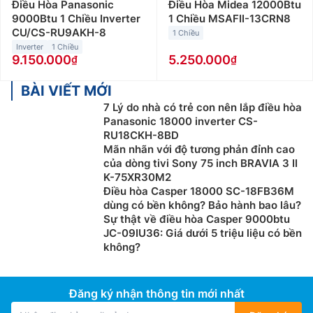
Điều Hòa Panasonic
Điều Hòa Midea 12000Btu
thường được lắp đặt cho những không gian có diện
9000Btu 1 Chiều Inverter
1 Chiều MSAFII-13CRN8
tích từ 15 đến dưới 20m2 như phòng khách, phòng
CU/CS-RU9AKH-8
1 Chiều
làm việc… Giá bán điều hòa Gree 12000btu giao động
Inverter
1 Chiều
9.150.000
5.250.000
từ 5 triệu đến 9 triệu đồng.
Điều hòa Gree 18000Btu
BÀI VIẾT MỚI
:
Điều hòa Gree 18000btu
phù hợp với những không gian có diện tích từ 20 đến
7 Lý do nhà có trẻ con nên lắp điều hòa
Panasonic 18000 inverter CS-
dưới 30m2 như phòng làm việc, cửa hàng hay phòng
RU18CKH-8BD
họp… Giá bán điều hòa Gree 18000btu giao động từ 8
Mãn nhãn với độ tương phản đỉnh cao
triệu đến 10 triệu đồng.
của dòng tivi Sony 75 inch BRAVIA 3 II
K-75XR30M2
Điều hòa Gree 24000Btu:
Điều hòa Gree 24000btu
Điều hòa Casper 18000 SC-18FB36M
phù hợp với những không gian có diện tích từ 30 đến
dùng có bền không? Bảo hành bao lâu?
40m2 như nhà hàng, siêu thị nhỏ hay phòng họp… Giá
Sự thật về điều hòa Casper 9000btu
bán điều hòa Gree 24000btu giao động từ 12 triệu
JC-09IU36: Giá dưới 5 triệu liệu có bền
không?
đến 14 triệu đồng.
Ngoài ra, các bạn có thể lựa chọn điều hòa Gree
Đăng ký nhận thông tin mới nhất
theo loại điều hòa như