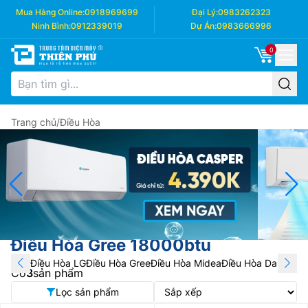
Mua Hàng Online:
0918969699
Đại Lý:
0983262323
Ninh Bình:
0912339019
Dự Án:
0983666996
0
Trang chủ
/
Điều Hòa
Điều Hòa Gree 18000btu
Điều Hòa LG
Điều Hòa Gree
Điều Hòa Midea
Điều Hòa Daikin
Điề
Có
3
sản phẩm
Lọc sản phẩm