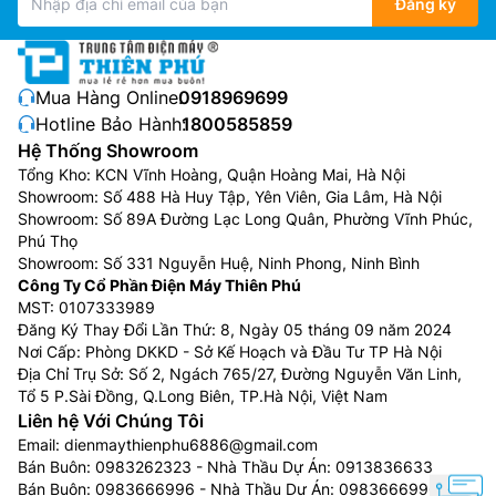
Đăng ký
Điều hòa Gree 1 chiều
:
Loại máy điều hòa Gree 1 chiều
thì chỉ có tính năng làm lạnh, phù hợp sử dụng ở
những nơi không có mùa đông lạnh hoặc những gia
đình không có nhu cầu sưởi ấm trong mùa đông.
Mua Hàng Online:
0918969699
Hotline Bảo Hành:
1800585859
Điều hòa Gree 2 chiều
:
Loại máy điều hòa Gree 2
Hệ Thống Showroom
chiều vừa có khả năng làm lạnh trong mùa hè, vừa có
Tổng Kho: KCN Vĩnh Hoàng, Quận Hoàng Mai, Hà Nội
thể làm ấm trong mùa đông. Giá thành cao hơn điều
Showroom: Số 488 Hà Huy Tập, Yên Viên, Gia Lâm, Hà Nội
hòa Gree 1 chiều, phù hợp với những nơi có cả mùa
Showroom: Số 89A Đường Lạc Long Quân, Phường Vĩnh Phúc,
đông và mùa hè.
Phú Thọ
Showroom: Số 331 Nguyễn Huệ, Ninh Phong, Ninh Bình
Điều hòa Gree inverter
:
là dòng sản phẩm tập trung
Công Ty Cổ Phần Điện Máy Thiên Phú
vào phân khúc tầm trung, dòng điều hòa Gree inverter
MST: 0107333989
Đăng Ký Thay Đổi Lần Thứ: 8, Ngày 05 tháng 09 năm 2024
sử dụng máy nén được trang bị công nghệ inverter
Nơi Cấp: Phòng DKKD - Sở Kế Hoạch và Đầu Tư TP Hà Nội
tiết kiệm điện cùng rất nhiều tính năng hữu ích khác.
Địa Chỉ Trụ Sở: Số 2, Ngách 765/27, Đường Nguyễn Văn Linh,
Tổ 5 P.Sài Đồng, Q.Long Biên, TP.Hà Nội, Việt Nam
Ưu điểm của Điều Hòa Gree 18000btu
Liên hệ Với Chúng Tôi
Là thương hiệu điều hòa đang nổi lên trên thị trường,
Email:
dienmaythienphu6886@gmail.com
Bán Buôn:
0983262323
- Nhà Thầu Dự Án:
0913836633
do đó, các dòng Điều Hòa Gree 18000btu có khá
Bán Buôn:
0983666996
- Nhà Thầu Dự Án:
0983666996
nhiều những ưu điểm để người tiêu dùng quyết định