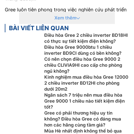
Gree luôn tiên phong trong việc nghiên cứu phát triển
và áp dụng những công nghệ mới nhất vào sản phẩm
Xem thêm
của mình, mong muốn mang đến một sản phẩm đạt
BÀI VIẾT LIÊN QUAN
tiêu chuẩn châu Âu, phục vụ tốt nhất nhu cầu người
Điều hòa Gree 2 chiều inverter BD18HI
dùng.
có thực sự tiết kiệm điện không?
Điều hòa Gree 9000btu 1 chiều
Các sản phẩm
điều hòa Gree
luôn thu hút người dùng
inverter BD9CI dùng có bền không?
bởi thiết kế sang trọng, tinh tế, chất lượng bền bỉ, dễ
Có nên chọn điều hòa Gree 9000 2
sử dụng, giá cả phải chăng phù hợp với nhiều đối
chiều CLIVIA9HI cao cấp cho phòng
tượng khách hàng.
ngủ không?
Kinh nghiệm mua điều hòa Gree 12000
Các sản phẩm điều hòa Gree đang kinh doanh tại Việt
2 chiều inverter BD12HI cho phòng
Nam chủ yếu được sản xuất, lắp ráp tại Trung Quốc
dưới 20m2
Ngân sách 7 triệu nên mua điều hòa
theo dây chuyền và công nghệ hiện đại, bền bỉ, an
Gree 9000 1 chiều nào tiết kiệm điện
toàn khiến người tiêu dùng hoàn toàn yên tâm sử
tốt?
dụng. Với chế độ bảo hành chính hãng 3 năm cho máy
Gree có phải thương hiệu uy tín
và 5 năm cho máy nén.
không? Điều hòa Gree có đáng mua
hơn các hãng cùng tầm giá?
Không chỉ vậy, Gree còn trang bị cho những sản phẩm
Mùa Hè nhất định không thể bỏ qua