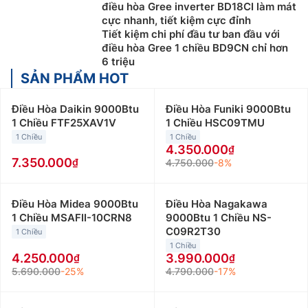
điều hòa của mình nhiều công nghệ hiện đại như Real
điều hòa Gree inverter BD18CI làm mát
Inverter, cảm biến nhiệt độ I – feel, dàn tản nhiệt mạ
cực nhanh, tiết kiệm cực đỉnh
Tiết kiệm chi phí đầu tư ban đầu với
lớp Golden Fin… Mang đến sự thoải mái tối đa cho
điều hòa Gree 1 chiều BD9CN chỉ hơn
người dùng.
6 triệu
SẢN PHẨM HOT
Phân loại các dòng điều hòa Gree theo công
suất
Điều Hòa Daikin 9000Btu
Điều Hòa Funiki 9000Btu
1 Chiều FTF25XAV1V
1 Chiều HSC09TMU
Điều hòa Gree giá rẻ
được phân loại theo công suất và
1 Chiều
1 Chiều
tính năng, phù hợp với các không gian và nhu cầu sử
4.350.000
dụng khác nhau. Dưới đây là một số gợi ý để giúp bạn
7.350.000
4.750.000
-8%
lựa chọn mẫu điều hòa Gree phù hợp với căn phòng
của mình:
Điều Hòa Midea 9000Btu
Điều Hòa Nagakawa
Điều hòa Gree 9000Btu
:
Điều hòa Gree 9000btu phù
1 Chiều MSAFII-10CRN8
9000Btu 1 Chiều NS-
hợp với những không gian nhỏ dưới 15m2 như phòng
C09R2T30
1 Chiều
ngủ, phòng khách hay phòng làm việc nhỏ. Giá bán
1 Chiều
4.250.000
3.990.000
điều hòa Gree 9000btu giao động từ 4 triệu đồng đến
5.690.000
-25%
4.790.000
-17%
9 triệu đồng/máy.
Điều hòa Gree 12000Btu
:
Điều hòa Gree 12000btu