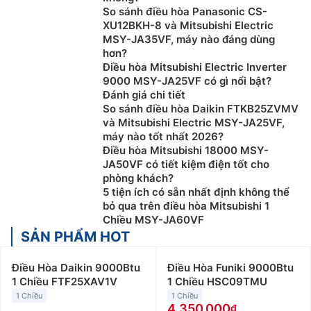
So sánh điều hòa Panasonic CS-
XU12BKH-8 và Mitsubishi Electric
MSY-JA35VF, máy nào đáng dùng
hơn?
Điều hòa Mitsubishi Electric Inverter
9000 MSY-JA25VF có gì nổi bật?
Đánh giá chi tiết
So sánh điều hòa Daikin FTKB25ZVMV
và Mitsubishi Electric MSY-JA25VF,
máy nào tốt nhất 2026?
Điều hòa Mitsubishi 18000 MSY-
JA50VF có tiết kiệm điện tốt cho
phòng khách?
5 tiện ích có sẵn nhất định không thể
bỏ qua trên điều hòa Mitsubishi 1
Chiều MSY-JA60VF
SẢN PHẨM HOT
Điều Hòa Daikin 9000Btu
Điều Hòa Funiki 9000Btu
1 Chiều FTF25XAV1V
1 Chiều HSC09TMU
1 Chiều
1 Chiều
4.350.000