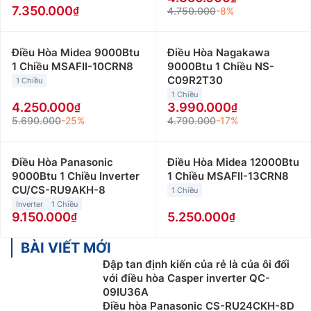
7.350.000
4.750.000
-8%
Điều Hòa Midea 9000Btu
Điều Hòa Nagakawa
1 Chiều MSAFII-10CRN8
9000Btu 1 Chiều NS-
C09R2T30
1 Chiều
1 Chiều
4.250.000
3.990.000
5.690.000
-25%
4.790.000
-17%
Điều Hòa Panasonic
Điều Hòa Midea 12000Btu
9000Btu 1 Chiều Inverter
1 Chiều MSAFII-13CRN8
CU/CS-RU9AKH-8
1 Chiều
Inverter
1 Chiều
9.150.000
5.250.000
BÀI VIẾT MỚI
Đập tan định kiến của rẻ là của ôi đối
với điều hòa Casper inverter QC-
09IU36A
Điều hòa Panasonic CS-RU24CKH-8D