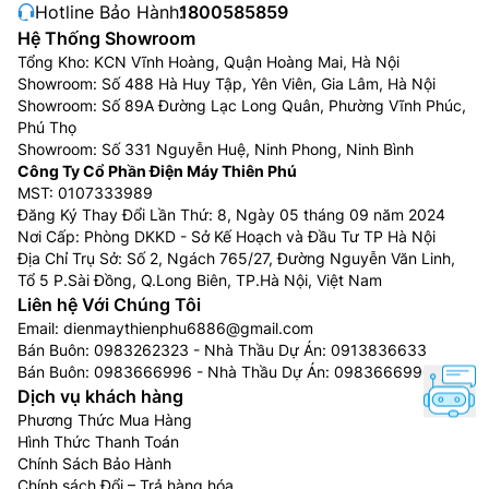
Hotline Bảo Hành:
1800585859
Hệ Thống Showroom
Tổng Kho: KCN Vĩnh Hoàng, Quận Hoàng Mai, Hà Nội
Showroom: Số 488 Hà Huy Tập, Yên Viên, Gia Lâm, Hà Nội
Showroom: Số 89A Đường Lạc Long Quân, Phường Vĩnh Phúc,
Phú Thọ
Showroom: Số 331 Nguyễn Huệ, Ninh Phong, Ninh Bình
Công Ty Cổ Phần Điện Máy Thiên Phú
MST: 0107333989
Đăng Ký Thay Đổi Lần Thứ: 8, Ngày 05 tháng 09 năm 2024
Nơi Cấp: Phòng DKKD - Sở Kế Hoạch và Đầu Tư TP Hà Nội
Địa Chỉ Trụ Sở: Số 2, Ngách 765/27, Đường Nguyễn Văn Linh,
Tổ 5 P.Sài Đồng, Q.Long Biên, TP.Hà Nội, Việt Nam
Liên hệ Với Chúng Tôi
Email:
dienmaythienphu6886@gmail.com
Bán Buôn:
0983262323
- Nhà Thầu Dự Án:
0913836633
Bán Buôn:
0983666996
- Nhà Thầu Dự Án:
0983666996
Dịch vụ khách hàng
Phương Thức Mua Hàng
Hình Thức Thanh Toán
Chính Sách Bảo Hành
Chính sách Đổi – Trả hàng hóa