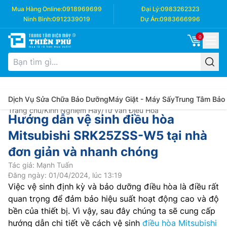
Mua Hàng Online:
0918969699
Đại Lý:
0983262323
Ninh Bình:
0912339019
Dự Án:
0983666996
0
Dịch Vụ Sửa Chữa Bảo Dưỡng
Máy Giặt - Máy Sấy
Trung Tâm Bảo
Trang chủ
/
Kinh Nghiệm Hay
/
Tư vấn Điều Hòa
Hướng dẫn vệ sinh điều hòa
Mitsubishi SRK25ZSS-W5 tại nhà
đơn giản và nhanh chóng
Tác giả: Mạnh Tuấn
Đăng ngày: 01/04/2024, lúc 13:19
Việc vệ sinh định kỳ và bảo dưỡng điều hòa là điều rất
quan trọng để đảm bảo hiệu suất hoạt động cao và độ
bền của thiết bị. Vì vậy, sau đây chúng ta sẽ cung cấp
hướng dẫn chi tiết về cách vệ sinh
điều hòa Mitsubishi