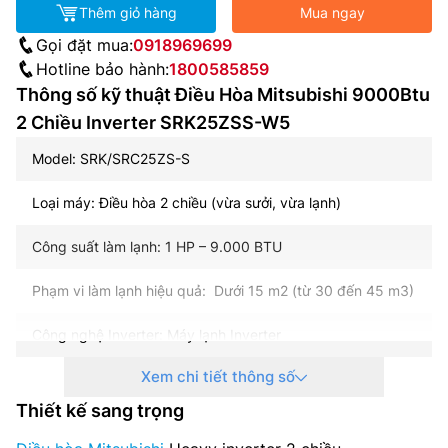
Thêm giỏ hàng
Mua ngay
Gọi đặt mua:
0918969699
Hotline bảo hành:
1800585859
Thông số kỹ thuật Điều Hòa Mitsubishi 9000Btu
2 Chiều Inverter SRK25ZSS-W5
Model: SRK/SRC25ZS-S
Loại máy: Điều hòa 2 chiều (vừa sưởi, vừa lạnh)
Công suất làm lạnh: 1 HP – 9.000 BTU
Phạm vi làm lạnh hiệu quả: Dưới 15 m2 (từ 30 đến 45 m3)
Công nghệ Inverter: Máy lạnh Inverter
Xem chi tiết thông số
Công suất tiêu thụ trung bình: Đang cập nhật
Thiết kế sang trọng
Chế độ tiết kiệm điện: Chế độ Eco