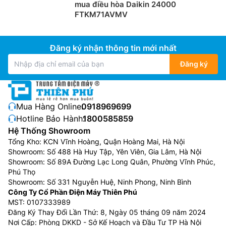
hành trong 1 ngày. Với một lần cài đặt bộ đinh giờ sẽ
mua điều hòa Daikin 24000
FTKM71AVMV
bật hoặc tắt hệ thống ở một thời gian xác định lặp đi
lặp lại hàng ngày.
Đăng ký nhận thông tin mới nhất
Đăng ký
Mua Hàng Online:
0918969699
Hotline Bảo Hành:
1800585859
Hệ Thống Showroom
Tổng Kho: KCN Vĩnh Hoàng, Quận Hoàng Mai, Hà Nội
Showroom: Số 488 Hà Huy Tập, Yên Viên, Gia Lâm, Hà Nội
Showroom: Số 89A Đường Lạc Long Quân, Phường Vĩnh Phúc,
Phú Thọ
Điều hòa Mitsubishi Heavy sử dụng gas R32
Showroom: Số 331 Nguyễn Huệ, Ninh Phong, Ninh Bình
Công Ty Cổ Phần Điện Máy Thiên Phú
Điều hòa
Mitsubishi Heavy
giá rẻ SRK/SRC25ZSS-W5
MST: 0107333989
sử dụng môi chất lạnh gas R32 hiệu suất làm lạnh cao
Đăng Ký Thay Đổi Lần Thứ: 8, Ngày 05 tháng 09 năm 2024
& thân thiện với môi trường.
Nơi Cấp: Phòng DKKD - Sở Kế Hoạch và Đầu Tư TP Hà Nội