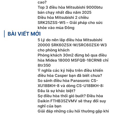
cao?
Top 3 điều hòa Mitsubishi 9000btu
bán chạy nhất đầu năm 2025
Điều hòa Mitsubishi 2 chiều
SRK25ZSS-W5 – Giải pháp cho sức
khỏe vào mùa Đông
BÀI VIẾT MỚI
5 Lý do nên lắp điều hòa Mitsubishi
20000 SRK60ZSX-W/SRC60ZSX-W3
cho phòng khách
Phòng khách 30m2 đừng bỏ qua điều
hòa Midea 18000 MSFQB-18CRN8 chỉ
8tr350
Chế độ hoạt động êm
Ý nghĩa các ký hiệu trên điều khiển
điều hòa Casper bạn đã biết chưa?
Khi hoạt động
điều hòa
Mitsubishi Heavy 2 chiều
So sánh điều hòa Panasonic CS-
9000btu inverter SRK/SRC25ZSS-W5, độ ồn dàn nóng
XU18BKH-8 và dòng CS-U18BKH-8:
Đâu là sự khác biệt?
sẽ thấp hơn 3dB (A) so với mức danh định. Tốc độ
Sợ điều hòa thổi gió buốt? Điều hòa
máy nén và quạt dàn nóng cũng được đặt ở mức thấp
Daikin FTHB35ZVMV sẽ thay đổi suy
so với tiêu chuẩn. Bằng cách kết hợp 2 bộ định giờ
nghĩ của bạn
bật/tắt máy, bạn có thể cài đặt cho cả 2 thời điểm vận
Giải đáp những câu hỏi thường gặp khi