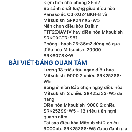
kiệm hơn cho phòng 35m2
So sánh chất lượng giữa điều hòa
Panasonic CS-XU24BKH-8 và
Mitsubishi SRK24YXS-W5
Nên chọn điều hòa Daikin
FTF25XAV1V hay điều hòa Mitsubishi
SRK09CTR-S5?
Phòng khách 25-35m2 đừng bỏ qua
điều hòa Mitsubishi 20000
SRK60ZSX-W
BÀI VIẾT ĐÁNG QUAN TÂM
Tấm lọc diệt khuẩn khử mùi Solar
Lương 13 triệu tậu ngay điều hòa
Mitsubishi 9000 2 chiều SRK25ZSS-
Điều hòa
Mitsubishi
Heavy inverter SRK/SRC25ZSS-
W5
W5 được trang bị lưới lọc khử mùi diệt khuẩn Solar
Sống ở miền Bắc chọn ngay điều hòa
hiệu quả, cùng hệ thống tự động làm sạch – máy sẽ tự
Mitsubishi 2 chiều SRK25ZSS-W5 đa
vệ sinh khô trong vòng 2 giờ, dàn lạnh được làm khô
năng
Điều hòa Mitsubishi 9000 2 chiều
và hạn chế nấm mốc. Mang đến bầu không khí trong
SRK25ZSS-W5 – 13 triệu tiện nghi
lành, an toàn cho người sử dụng. Mitsubishi Heavy
quanh năm
SRK/SRC25ZSS-W5 lựa chọn thích hợp cho gia đình
Tại sao điều hòa Mitsubishi 2 chiều
có trẻ nhỏ và người cao tuổi.
9000btu SRK25ZSS-W5 được đánh giá