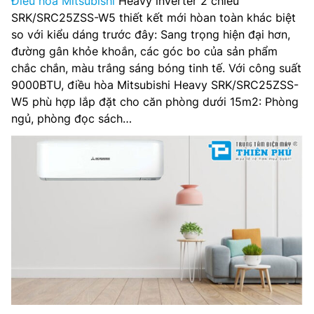
Điều hòa Mitsubishi
Heavy inverter 2 chiều
Chế độ gió: Điều khiển lên xuống tự động, trái phải tùy
SRK/SRC25ZSS-W5 thiết kết mới hòan toàn khác biệt
chỉnh tay
so với kiểu dáng trước đây: Sang trọng hiện đại hơn,
đường gân khỏe khoắn, các góc bo của sản phẩm
Kích thước cục lạnh: Đang cập nhật
chắc chắn, màu trắng sáng bóng tinh tế. Với công suất
9000BTU, điều hòa Mitsubishi Heavy SRK/SRC25ZSS-
Kích thước cục nóng: Đang cập nhật
W5 phù hợp lắp đặt cho căn phòng dưới 15m2: Phòng
ngủ, phòng đọc sách…
Chất liệu dàn tản nhiệt: Đang cập nhật
Loại Gas: R-32
Nơi lắp ráp: Thái Lan
Dòng sản phẩm: 2020