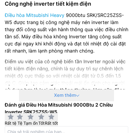
Công nghệ inverter tiết kiệm điện
Điều hòa Mitsubishi Heavy
9000btu SRK/SRC25ZSS-
W5 được trang bị công nghệ máy nén inverter làm
thay đổi công suất vận hành thông qua việc điều chỉnh
tần số. Máy điều hòa không Inverter tăng công suất
cực đại ngay khi khởi động và đạt tới nhiệt độ cài đặt
rất nhanh, làm lạnh phòng nhanh chóng.
Điểm ưu việt của cô nghệ biến tần Inverter ngoài việc
tiết kiệm điện năng, chính là sự duy trì sự chênh lệch
nhiệt độ cực thấp so với nhiệt cài đặt từ 0.5 đến 1.5
độ C. Giúp tạo cảm giác thoải mái ổn định cho người
sử dụng hơn là loại máy thông thường. Hơn nữa động
Xem thêm
cơ máy nén Inverter tạo ra hiệu suất vận hành cao
hơn.
Đánh giá Điều Hòa Mitsubishi 9000Btu 2 Chiều
Inverter SRK25ZSS-W5
Rất tệ
Tệ
Tạm ổn
Tốt
Rất tốt