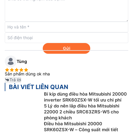
Gửi
Làm lạnh nhanh / sưởi ấm hiệu quả
Tùng
Dựa trên nguyên lý “Jet Flow” của công nghệ động cơ
Sản phẩm dùng ok nha
phản lực trong việc chế tạo cánh tuabin. CFD
Trả lời
(Computational Fluid Dynamics) được xem là công
BÀI VIẾT LIÊN QUAN
nghệ tiên tiến với hiệu quả sử dụng năng lượng cao
Bí kíp dùng điều hòa Mitsubishi 20000
trong việc sản sinh ra dòng khí lưu lượng lớn và tỏa
inverter SRK60ZSX-W tối ưu chi phí
đều đến mọi ngõ ngách phòng với công suất tiêu thụ
5 Lý do nên lắp điều hòa Mitsubishi
22000 2 chiều SRC63ZRS-W5 cho
điện năng thấp nhất.
phòng khách
Điều hòa Mitsubishi 20000
SRK60ZSX-W – Công suất mới tiết