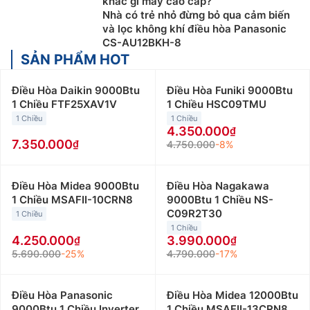
khác gì máy cao cấp?
Nhà có trẻ nhỏ đừng bỏ qua cảm biến
và lọc không khí điều hòa Panasonic
CS-AU12BKH-8
SẢN PHẨM HOT
Điều Hòa Daikin 9000Btu
Điều Hòa Funiki 9000Btu
1 Chiều FTF25XAV1V
1 Chiều HSC09TMU
1 Chiều
1 Chiều
4.350.000
7.350.000
4.750.000
-8%
Điều Hòa Midea 9000Btu
Điều Hòa Nagakawa
1 Chiều MSAFII-10CRN8
9000Btu 1 Chiều NS-
C09R2T30
1 Chiều
1 Chiều
4.250.000
3.990.000
5.690.000
-25%
4.790.000
-17%
Điều Hòa Panasonic
Điều Hòa Midea 12000Btu
9000Btu 1 Chiều Inverter
1 Chiều MSAFII-13CRN8