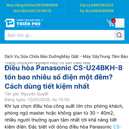
Mua Hàng Online:
0918969699
Đại Lý:
0983262323
Ninh Bình:
0912339019
Dự Án:
0983666996
0
Dịch Vụ Sửa Chữa Bảo Dưỡng
Máy Giặt - Máy Sấy
Trung Tâm Bảo
Trang chủ
/
Kinh Nghiệm Hay
/
Tư vấn Điều Hòa
Điều hòa Panasonic CS-U24BKH-8
tốn bao nhiêu số điện một đêm?
Cách dùng tiết kiệm nhất
Tác giả: Nguyễn Quyết
Đăng ngày: 12/05/2026, lúc 15:00
Khi lựa chọn điều hòa công suất lớn cho phòng khách,
phòng ngủ master hoặc không gian từ 30 – 40m2,
nhiều người thường quan tâm nhất tới khả năng tiết
kiệm điện. Đặc biệt với dòng điều hòa Panasonic
CS-