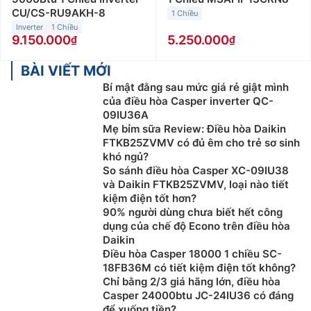
CU/CS-RU9AKH-8
1 Chiều
Inverter
1 Chiều
9.150.000
5.250.000
BÀI VIẾT MỚI
Bí mật đằng sau mức giá rẻ giật mình
của điều hòa Casper inverter QC-
09IU36A
Mẹ bỉm sữa Review: Điều hòa Daikin
FTKB25ZVMV có đủ êm cho trẻ sơ sinh
khó ngủ?
So sánh điều hòa Casper XC-09IU38
và Daikin FTKB25ZVMV, loại nào tiết
kiệm điện tốt hơn?
90% người dùng chưa biết hết công
dụng của chế độ Econo trên điều hòa
Daikin
Điều hòa Casper 18000 1 chiều SC-
18FB36M có tiết kiệm điện tốt không?
Chỉ bằng 2/3 giá hãng lớn, điều hòa
Casper 24000btu JC-24IU36 có đáng
để xuống tiền?