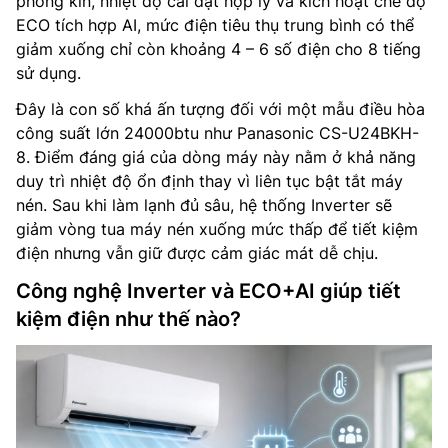
phòng kín, nhiệt độ cài đặt hợp lý và kích hoạt chế độ
ECO tích hợp AI, mức điện tiêu thụ trung bình có thể
giảm xuống chỉ còn khoảng 4 – 6 số điện cho 8 tiếng
sử dụng.
Đây là con số khá ấn tượng đối với một mẫu điều hòa
công suất lớn 24000btu như Panasonic CS-U24BKH-
8. Điểm đáng giá của dòng máy này nằm ở khả năng
duy trì nhiệt độ ổn định thay vì liên tục bật tắt máy
nén. Sau khi làm lạnh đủ sâu, hệ thống Inverter sẽ
giảm vòng tua máy nén xuống mức thấp để tiết kiệm
điện nhưng vẫn giữ được cảm giác mát dễ chịu.
Công nghệ Inverter và ECO+AI giúp tiết
kiệm điện như thế nào?