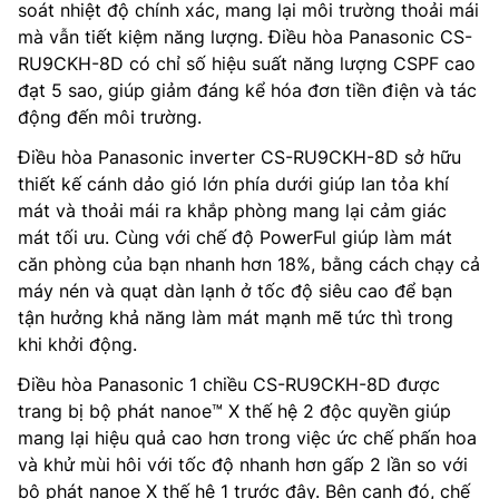
soát nhiệt độ chính xác, mang lại môi trường thoải mái
mà vẫn tiết kiệm năng lượng. Điều hòa Panasonic CS-
RU9CKH-8D có chỉ số hiệu suất năng lượng CSPF cao
đạt 5 sao, giúp giảm đáng kể hóa đơn tiền điện và tác
động đến môi trường.
Điều hòa Panasonic inverter CS-RU9CKH-8D sở hữu
thiết kế cánh dảo gió lớn phía dưới giúp lan tỏa khí
mát và thoải mái ra khắp phòng mang lại cảm giác
mát tối ưu. Cùng với chế độ PowerFul giúp làm mát
căn phòng của bạn nhanh hơn 18%, bằng cách chạy cả
máy nén và quạt dàn lạnh ở tốc độ siêu cao để bạn
tận hưởng khả năng làm mát mạnh mẽ tức thì trong
khi khởi động.
Điều hòa Panasonic 1 chiều CS-RU9CKH-8D được
trang bị bộ phát nanoe™ X thế hệ 2 độc quyền giúp
mang lại hiệu quả cao hơn trong việc ức chế phấn hoa
và khử mùi hôi với tốc độ nhanh hơn gấp 2 lần so với
bộ phát nanoe X thế hệ 1 trước đây. Bên cạnh đó, chế