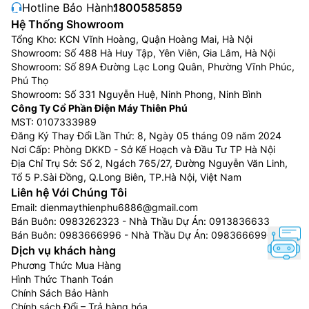
Hotline Bảo Hành:
1800585859
Hệ Thống Showroom
Tổng Kho: KCN Vĩnh Hoàng, Quận Hoàng Mai, Hà Nội
Showroom: Số 488 Hà Huy Tập, Yên Viên, Gia Lâm, Hà Nội
Showroom: Số 89A Đường Lạc Long Quân, Phường Vĩnh Phúc,
Phú Thọ
Showroom: Số 331 Nguyễn Huệ, Ninh Phong, Ninh Bình
Công Ty Cổ Phần Điện Máy Thiên Phú
MST: 0107333989
Đăng Ký Thay Đổi Lần Thứ: 8, Ngày 05 tháng 09 năm 2024
Nơi Cấp: Phòng DKKD - Sở Kế Hoạch và Đầu Tư TP Hà Nội
Địa Chỉ Trụ Sở: Số 2, Ngách 765/27, Đường Nguyễn Văn Linh,
Tổ 5 P.Sài Đồng, Q.Long Biên, TP.Hà Nội, Việt Nam
Liên hệ Với Chúng Tôi
Email:
dienmaythienphu6886@gmail.com
Bán Buôn:
0983262323
- Nhà Thầu Dự Án:
0913836633
Bán Buôn:
0983666996
- Nhà Thầu Dự Án:
0983666996
Dịch vụ khách hàng
Phương Thức Mua Hàng
Hình Thức Thanh Toán
Chính Sách Bảo Hành
Chính sách Đổi – Trả hàng hóa