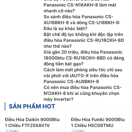
Panasonic CS-N18AKH-8 làm mát
nhanh cỡ nào?
So sánh điều hòa Panasonic CS-
XU18BKH-8 và dòng CS-U18BKH-8:
Đâu là sự khác biệt?
Bật chế độ lọc không khí độc lập trên
điều hòa Panasonic CS-RU18CKH-8D
như thế nào?
Giá gần 20 triệu, điều hòa Panasonic
18000btu CS-RU18CKH-8BD có đáng
đồng tiền bát gạo?
Cách làm mát phòng siêu tốc chỉ sau
vài phút với iAUTO-X trên điều hòa
Panasonic CS-AU9BKH-8
Có nên mua điều hòa Panasonic CS-
N12AKH-8 khi ai cũng khuyên chọn
máy Inverter?
SẢN PHẨM HOT
Điều Hòa Daikin 9000Btu
Điều Hòa Funiki 9000Btu
1 Chiều FTF25XAV1V
1 Chiều HSC09TMU
1 Chiều
1 Chiều