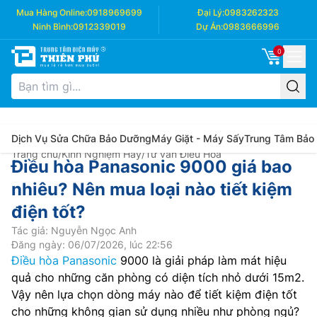
Mua Hàng Online:
0918969699
Đại Lý:
0983262323
Ninh Bình:
0912339019
Dự Án:
0983666996
0
Dịch Vụ Sửa Chữa Bảo Dưỡng
Máy Giặt - Máy Sấy
Trung Tâm Bảo
Trang chủ
/
Kinh Nghiệm Hay
/
Tư vấn Điều Hòa
Điều hòa Panasonic 9000 giá bao
nhiêu? Nên mua loại nào tiết kiệm
điện tốt?
Tác giả: Nguyễn Ngọc Anh
Đăng ngày: 06/07/2026, lúc 22:56
Điều hòa Panasonic
9000 là giải pháp làm mát hiệu
quả cho những căn phòng có diện tích nhỏ dưới 15m2.
Vậy nên lựa chọn dòng máy nào để tiết kiệm điện tốt
cho những không gian sử dụng nhiều như phòng ngủ?