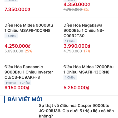
4.350.000
7.350.000
4.750.000
-8%
Điều Hòa Midea 9000Btu
Điều Hòa Nagakawa
1 Chiều MSAFII-10CRN8
9000Btu 1 Chiều NS-
C09R2T30
1 Chiều
1 Chiều
4.250.000
3.990.000
5.690.000
-25%
4.790.000
-17%
Điều Hòa Panasonic
Điều Hòa Midea 12000Btu
9000Btu 1 Chiều Inverter
1 Chiều MSAFII-13CRN8
CU/CS-RU9AKH-8
1 Chiều
Inverter
1 Chiều
9.150.000
5.250.000
BÀI VIẾT MỚI
Sự thật về điều hòa Casper 9000btu
JC-09IU36: Giá dưới 5 triệu liệu có bền
không?