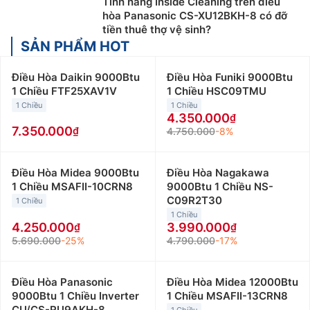
Tính năng Inside Cleaning trên điều
hòa Panasonic CS-XU12BKH-8 có đỡ
tiền thuê thợ vệ sinh?
SẢN PHẨM HOT
Điều Hòa Daikin 9000Btu
Điều Hòa Funiki 9000Btu
1 Chiều FTF25XAV1V
1 Chiều HSC09TMU
1 Chiều
1 Chiều
4.350.000
7.350.000
4.750.000
-8%
Điều Hòa Midea 9000Btu
Điều Hòa Nagakawa
1 Chiều MSAFII-10CRN8
9000Btu 1 Chiều NS-
C09R2T30
1 Chiều
1 Chiều
4.250.000
3.990.000
5.690.000
-25%
4.790.000
-17%
Điều Hòa Panasonic
Điều Hòa Midea 12000Btu
9000Btu 1 Chiều Inverter
1 Chiều MSAFII-13CRN8
CU/CS-RU9AKH-8