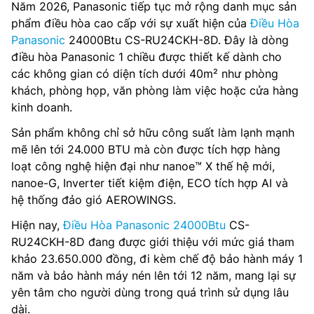
Năm 2026, Panasonic tiếp tục mở rộng danh mục sản
phẩm điều hòa cao cấp với sự xuất hiện của
Điều Hòa
Panasonic
24000Btu CS-RU24CKH-8D. Đây là dòng
điều hòa Panasonic 1 chiều được thiết kế dành cho
các không gian có diện tích dưới 40m² như phòng
khách, phòng họp, văn phòng làm việc hoặc cửa hàng
kinh doanh.
Sản phẩm không chỉ sở hữu công suất làm lạnh mạnh
mẽ lên tới 24.000 BTU mà còn được tích hợp hàng
loạt công nghệ hiện đại như nanoe™ X thế hệ mới,
nanoe-G, Inverter tiết kiệm điện, ECO tích hợp AI và
hệ thống đảo gió AEROWINGS.
Hiện nay,
Điều Hòa Panasonic 24000Btu
CS-
RU24CKH-8D đang được giới thiệu với mức giá tham
khảo 23.650.000 đồng, đi kèm chế độ bảo hành máy 1
năm và bảo hành máy nén lên tới 12 năm, mang lại sự
yên tâm cho người dùng trong quá trình sử dụng lâu
dài.