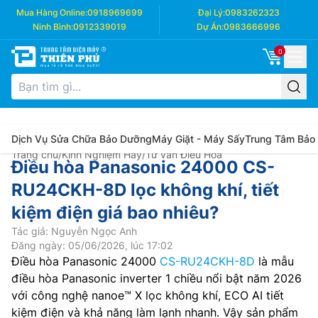
Mua Hàng Online:
0918969699
Đại Lý:
0983262323
Ninh Bình:
0912339019
Dự Án:
0983666996
0
Dịch Vụ Sửa Chữa Bảo Dưỡng
Máy Giặt - Máy Sấy
Trung Tâm Bảo
Trang chủ
/
Kinh Nghiệm Hay
/
Tư vấn Điều Hòa
Điều hòa Panasonic 24000 CS-
RU24CKH-8D lọc không khí, tiết
kiệm điện giá bao nhiêu?
Tác giả: Nguyễn Ngọc Anh
Đăng ngày: 05/06/2026, lúc 17:02
Điều hòa Panasonic 24000
CS-RU24CKH-8D
là mẫu
điều hòa Panasonic inverter 1 chiều nổi bật năm 2026
với công nghệ nanoe™ X lọc không khí, ECO AI tiết
kiệm điện và khả năng làm lạnh nhanh. Vậy sản phẩm