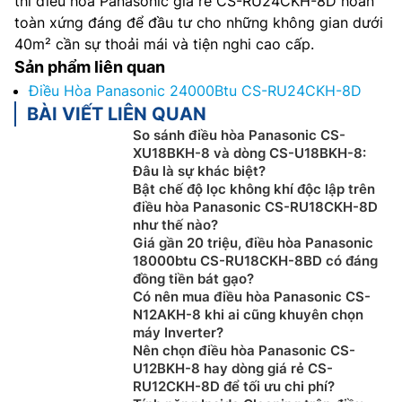
thì điều hòa Panasonic giá rẻ CS-RU24CKH-8D hoàn
toàn xứng đáng để đầu tư cho những không gian dưới
40m² cần sự thoải mái và tiện nghi cao cấp.
Sản phẩm liên quan
Điều Hòa Panasonic 24000Btu CS-RU24CKH-8D
BÀI VIẾT LIÊN QUAN
So sánh điều hòa Panasonic CS-
XU18BKH-8 và dòng CS-U18BKH-8:
Đâu là sự khác biệt?
Bật chế độ lọc không khí độc lập trên
điều hòa Panasonic CS-RU18CKH-8D
như thế nào?
Giá gần 20 triệu, điều hòa Panasonic
18000btu CS-RU18CKH-8BD có đáng
đồng tiền bát gạo?
Có nên mua điều hòa Panasonic CS-
N12AKH-8 khi ai cũng khuyên chọn
máy Inverter?
Nên chọn điều hòa Panasonic CS-
U12BKH-8 hay dòng giá rẻ CS-
RU12CKH-8D để tối ưu chi phí?