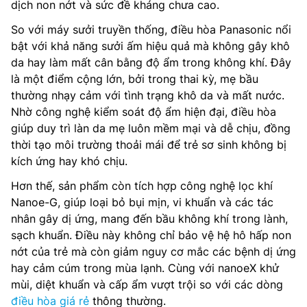
dịch non nớt và sức đề kháng chưa cao.
So với máy sưởi truyền thống, điều hòa Panasonic nổi
bật với khả năng sưởi ấm hiệu quả mà không gây khô
da hay làm mất cân bằng độ ẩm trong không khí. Đây
là một điểm cộng lớn, bởi trong thai kỳ, mẹ bầu
thường nhạy cảm với tình trạng khô da và mất nước.
Nhờ công nghệ kiểm soát độ ẩm hiện đại, điều hòa
giúp duy trì làn da mẹ luôn mềm mại và dễ chịu, đồng
thời tạo môi trường thoải mái để trẻ sơ sinh không bị
kích ứng hay khó chịu.
Hơn thế, sản phẩm còn tích hợp công nghệ lọc khí
Nanoe-G, giúp loại bỏ bụi mịn, vi khuẩn và các tác
nhân gây dị ứng, mang đến bầu không khí trong lành,
sạch khuẩn. Điều này không chỉ bảo vệ hệ hô hấp non
nớt của trẻ mà còn giảm nguy cơ mắc các bệnh dị ứng
hay cảm cúm trong mùa lạnh. Cùng với nanoeX khử
mùi, diệt khuẩn và cấp ẩm vượt trội so với các dòng
điều hòa giá rẻ
thông thường.