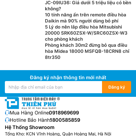
JC-09IU36: Giá dưới 5 triệu liệu có bền
không?
10 tính năng ẩn trên remote điều hòa
Daikin mà 90% người dùng bỏ phí
5 Lý do nên lắp điều hòa Mitsubishi
20000 SRK60ZSX-W/SRC60ZSX-W3
cho phòng khách
Phòng khách 30m2 đừng bỏ qua điều
hòa Midea 18000 MSFQB-18CRN8 chỉ
8tr350
Đăng ký nhận thông tin mới nhất
Đăng ký
Mua Hàng Online:
0918969699
Hotline Bảo Hành:
1800585859
Hệ Thống Showroom
Tổng Kho: KCN Vĩnh Hoàng, Quận Hoàng Mai, Hà Nội