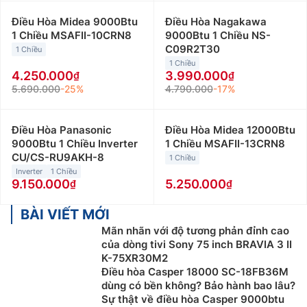
Điều Hòa Midea 9000Btu
Điều Hòa Nagakawa
1 Chiều MSAFII-10CRN8
9000Btu 1 Chiều NS-
C09R2T30
1 Chiều
1 Chiều
4.250.000
3.990.000
5.690.000
-25%
4.790.000
-17%
Điều Hòa Panasonic
Điều Hòa Midea 12000Btu
9000Btu 1 Chiều Inverter
1 Chiều MSAFII-13CRN8
CU/CS-RU9AKH-8
1 Chiều
Inverter
1 Chiều
9.150.000
5.250.000
BÀI VIẾT MỚI
Mãn nhãn với độ tương phản đỉnh cao
của dòng tivi Sony 75 inch BRAVIA 3 II
K-75XR30M2
Điều hòa Casper 18000 SC-18FB36M
dùng có bền không? Bảo hành bao lâu?
Sự thật về điều hòa Casper 9000btu