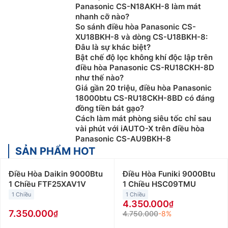
Panasonic CS-N18AKH-8 làm mát
nhanh cỡ nào?
So sánh điều hòa Panasonic CS-
XU18BKH-8 và dòng CS-U18BKH-8:
Đâu là sự khác biệt?
Bật chế độ lọc không khí độc lập trên
điều hòa Panasonic CS-RU18CKH-8D
như thế nào?
Giá gần 20 triệu, điều hòa Panasonic
18000btu CS-RU18CKH-8BD có đáng
đồng tiền bát gạo?
Cách làm mát phòng siêu tốc chỉ sau
vài phút với iAUTO-X trên điều hòa
Panasonic CS-AU9BKH-8
SẢN PHẨM HOT
Điều Hòa Daikin 9000Btu
Điều Hòa Funiki 9000Btu
1 Chiều FTF25XAV1V
1 Chiều HSC09TMU
1 Chiều
1 Chiều
4.350.000
7.350.000
4.750.000
-8%