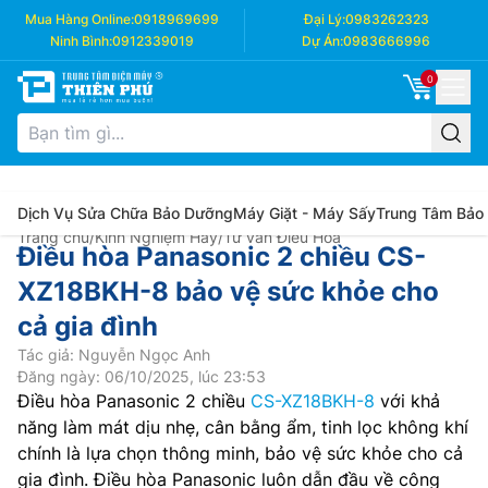
Mua Hàng Online:
0918969699
Đại Lý:
0983262323
Ninh Bình:
0912339019
Dự Án:
0983666996
0
Dịch Vụ Sửa Chữa Bảo Dưỡng
Máy Giặt - Máy Sấy
Trung Tâm Bảo
Trang chủ
/
Kinh Nghiệm Hay
/
Tư vấn Điều Hòa
Điều hòa Panasonic 2 chiều CS-
XZ18BKH-8 bảo vệ sức khỏe cho
cả gia đình
Tác giả: Nguyễn Ngọc Anh
Đăng ngày: 06/10/2025, lúc 23:53
Điều hòa Panasonic 2 chiều
CS-XZ18BKH-8
với khả
năng làm mát dịu nhẹ, cân bằng ẩm, tinh lọc không khí
chính là lựa chọn thông minh, bảo vệ sức khỏe cho cả
gia đình. Điều hòa Panasonic luôn dẫn đầu về công