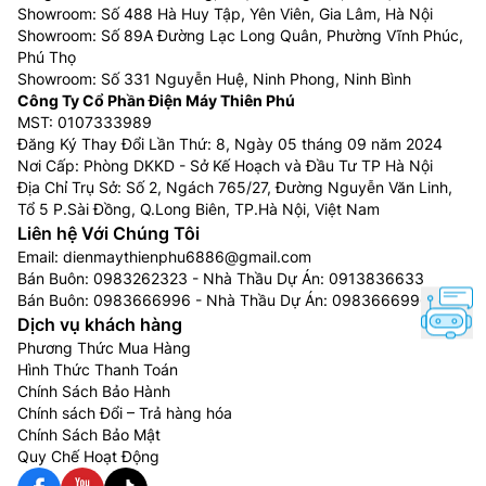
Showroom: Số 488 Hà Huy Tập, Yên Viên, Gia Lâm, Hà Nội
Showroom: Số 89A Đường Lạc Long Quân, Phường Vĩnh Phúc,
Phú Thọ
Showroom: Số 331 Nguyễn Huệ, Ninh Phong, Ninh Bình
Công Ty Cổ Phần Điện Máy Thiên Phú
MST: 0107333989
Đăng Ký Thay Đổi Lần Thứ: 8, Ngày 05 tháng 09 năm 2024
Nơi Cấp: Phòng DKKD - Sở Kế Hoạch và Đầu Tư TP Hà Nội
Địa Chỉ Trụ Sở: Số 2, Ngách 765/27, Đường Nguyễn Văn Linh,
Tổ 5 P.Sài Đồng, Q.Long Biên, TP.Hà Nội, Việt Nam
Liên hệ Với Chúng Tôi
Email:
dienmaythienphu6886@gmail.com
Bán Buôn:
0983262323
- Nhà Thầu Dự Án:
0913836633
Bán Buôn:
0983666996
- Nhà Thầu Dự Án:
0983666996
Dịch vụ khách hàng
Phương Thức Mua Hàng
Hình Thức Thanh Toán
Chính Sách Bảo Hành
Chính sách Đổi – Trả hàng hóa
Chính Sách Bảo Mật
Quy Chế Hoạt Động