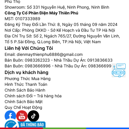
Phú Thọ
Showroom: Số 331 Nguyễn Huệ, Ninh Phong, Ninh Bình
Công Ty Cổ Phần Điện Máy Thiên Phú
MST: 0107333989
Đăng Ký Thay Đổi Lần Thứ: 8, Ngày 05 tháng 09 năm 2024
Nơi Cấp: Phòng DKKD - Sở Kế Hoạch và Đầu Tư TP Hà Nội
Địa Chỉ Trụ Sở: Số 2, Ngách 765/27, Đường Nguyễn Văn Linh,
Tổ 5 P.Sài Đồng, Q.Long Biên, TP.Hà Nội, Việt Nam
Liên hệ Với Chúng Tôi
Email:
dienmaythienphu6886@gmail.com
Bán Buôn:
0983262323
- Nhà Thầu Dự Án:
0913836633
Bán Buôn:
0983666996
- Nhà Thầu Dự Án:
0983666996
Dịch vụ khách hàng
Phương Thức Mua Hàng
Hình Thức Thanh Toán
Chính Sách Bảo Hành
Chính sách Đổi – Trả hàng hóa
Chính Sách Bảo Mật
Quy Chế Hoạt Động