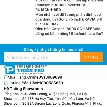
7 Lý do nhà có trẻ con nên lắp điều hòa
Panasonic 18000 inverter CS-
RU18CKH-8BD
Mãn nhãn với độ tương phản đỉnh cao
của dòng tivi Sony 75 inch BRAVIA 3 II
K-75XR30M2
Điều hòa Casper 18000 SC-18FB36M
dùng có bền không? Bảo hành bao lâu?
Đăng ký nhận thông tin mới nhất
Đăng ký
Mua Hàng Online:
0918969699
Hotline Bảo Hành:
1800585859
Hệ Thống Showroom
Tổng Kho: KCN Vĩnh Hoàng, Quận Hoàng Mai, Hà Nội
Showroom: Số 488 Hà Huy Tập, Yên Viên, Gia Lâm, Hà Nội
Showroom: Số 89A Đường Lạc Long Quân, Phường Vĩnh Phúc,