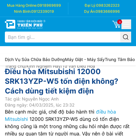
Mua Hàng Online:
0918969699
Đại Lý:
0983262323
Ninh Bình:
0912339019
Dự Án:
0983666996
0
Dịch Vụ Sửa Chữa Bảo Dưỡng
Máy Giặt - Máy Sấy
Trung Tâm Bảo
Trang chủ
/
Kinh Nghiệm Hay
/
Tư vấn Điều Hòa
Điều hòa Mitsubishi 12000
SRK13YZP-W5 tốn điện không?
Cách dùng tiết kiệm điện
Tác giả: Nguyễn Ngọc Anh
Đăng ngày: 04/03/2025, lúc 23:32
Bên cạnh mức giá, chế độ bảo hành thì
điều hòa
Mitsubishi
12000 SRK13YZP-W5 dùng có tốn điện
không cũng là một trong những câu hỏi nhận được rất
nhiều sự quan tâm từ người mua. Vậy nên ở bài viết