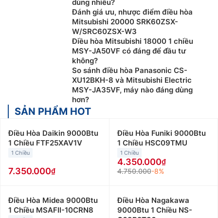
dùng nhiều?
Đánh giá ưu, nhược điểm điều hòa
Mitsubishi 20000 SRK60ZSX-
W/SRC60ZSX-W3
Điều hòa Mitsubishi 18000 1 chiều
MSY-JA50VF có đáng để đầu tư
không?
So sánh điều hòa Panasonic CS-
XU12BKH-8 và Mitsubishi Electric
MSY-JA35VF, máy nào đáng dùng
hơn?
SẢN PHẨM HOT
Điều Hòa Daikin 9000Btu
Điều Hòa Funiki 9000Btu
1 Chiều FTF25XAV1V
1 Chiều HSC09TMU
1 Chiều
1 Chiều
4.350.000
7.350.000
4.750.000
-8%
Điều Hòa Midea 9000Btu
Điều Hòa Nagakawa
1 Chiều MSAFII-10CRN8
9000Btu 1 Chiều NS-