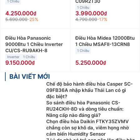
C09R2T30
1 Chiều
1 Chiều
4.250.000
3.990.000
5.690.000
-25%
4.790.000
-17%
Điều Hòa Panasonic
Điều Hòa Midea 12000Btu
9000Btu 1 Chiều Inverter
1 Chiều MSAFII-13CRN8
CU/CS-RU9AKH-8
1 Chiều
Inverter
1 Chiều
9.150.000
5.250.000
BÀI VIẾT MỚI
Chế độ bảo hành điều hòa Casper SC-
09FB36A nhập khẩu Thái Lan có gì
đặc biệt?
So sánh điều hòa Panasonic CS-
RU24CKH-8D và dòng tiêu chuẩn:
Nâng cấp nào đáng giá?
Chọn điều hòa Daikin FTKY35ZVMV
chẳng còn sợ khô da, viêm họng nhờ
cảm biến Humidity Sensor