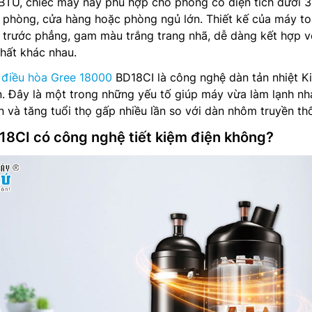
 BTU, chiếc máy này phù hợp cho phòng có diện tích dưới 
 phòng, cửa hàng hoặc phòng ngủ lớn. Thiết kế của máy to
 trước phẳng, gam màu trắng trang nhã, dễ dàng kết hợp v
thất khác nhau.
g
điều hòa Gree 18000
BD18CI là công nghệ dàn tản nhiệt K
 Đây là một trong những yếu tố giúp máy vừa làm lạnh nh
ện và tăng tuổi thọ gấp nhiều lần so với dàn nhôm truyền th
18CI có công nghệ tiết kiệm điện không?