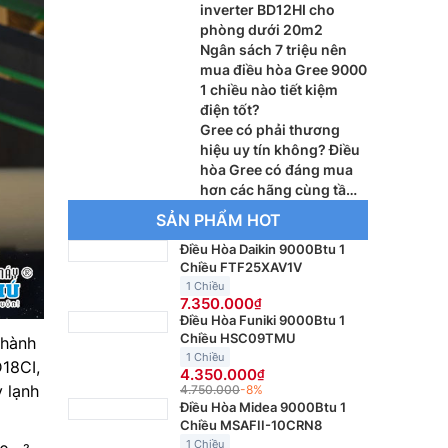
inverter BD12HI cho
phòng dưới 20m2
Ngân sách 7 triệu nên
mua điều hòa Gree 9000
1 chiều nào tiết kiệm
điện tốt?
Gree có phải thương
hiệu uy tín không? Điều
hòa Gree có đáng mua
hơn các hãng cùng tầm
giá?
SẢN PHẨM HOT
Điều Hòa Daikin 9000Btu 1
Chiều FTF25XAV1V
1 Chiều
7.350.000
Điều Hòa Funiki 9000Btu 1
Chiều HSC09TMU
 hành
1 Chiều
D18CI,
4.350.000
 lạnh
4.750.000
-8%
Điều Hòa Midea 9000Btu 1
Chiều MSAFII-10CRN8
1 Chiều