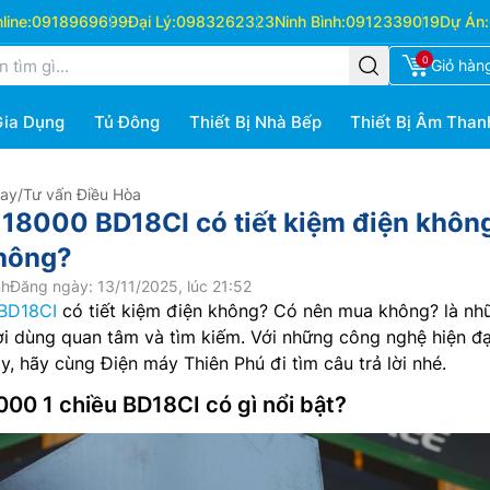
ine:
0918969699
Đại Lý:
0983262323
Ninh Bình:
0912339019
Dự Án:
0
Giỏ hàn
Gia Dụng
Tủ Đông
Thiết Bị Nhà Bếp
Thiết Bị Âm Than
Hay
/
Tư vấn Điều Hòa
 18000 BD18CI có tiết kiệm điện khôn
hông?
nh
Đăng ngày: 13/11/2025, lúc 21:52
BD18CI
có tiết kiệm điện không? Có nên mua không? là nh
i dùng quan tâm và tìm kiếm. Với những công nghệ hiện đạ
y, hãy cùng Điện máy Thiên Phú đi tìm câu trả lời nhé.
000 1 chiều BD18CI có gì nổi bật?