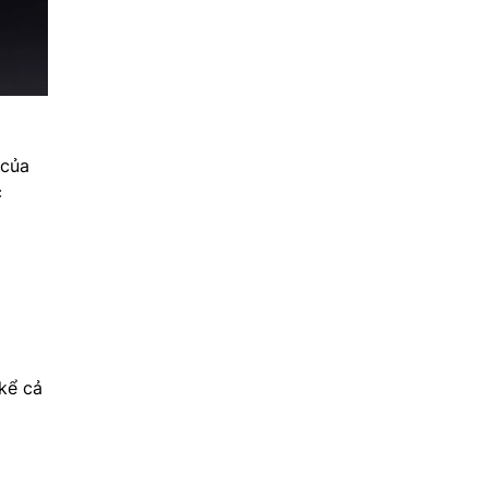
 của
c
kể cả