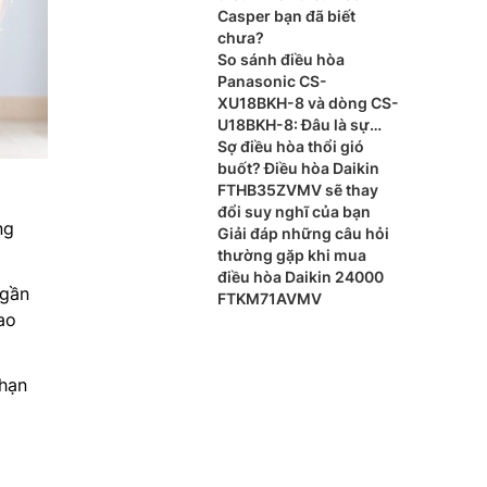
Casper bạn đã biết
chưa?
So sánh điều hòa
Panasonic CS-
XU18BKH-8 và dòng CS-
U18BKH-8: Đâu là sự
khác biệt?
Sợ điều hòa thổi gió
buốt? Điều hòa Daikin
FTHB35ZVMV sẽ thay
đổi suy nghĩ của bạn
ng
Giải đáp những câu hỏi
thường gặp khi mua
điều hòa Daikin 24000
 gần
FTKM71AVMV
ao
 hạn