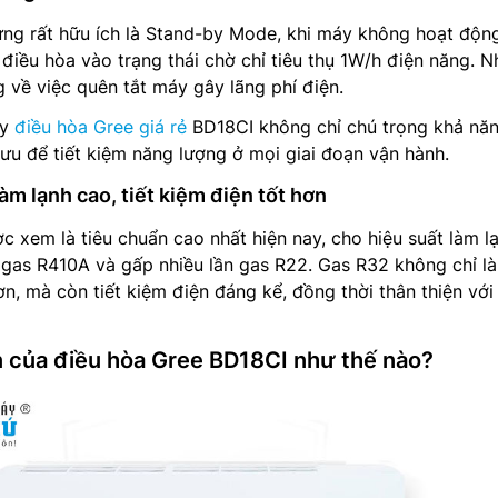
ng rất hữu ích là Stand-by Mode, khi máy không hoạt động
điều hòa vào trạng thái chờ chỉ tiêu thụ 1W/h điện năng. N
g về việc quên tắt máy gây lãng phí điện.
ấy
điều hòa Gree giá rẻ
BD18CI không chỉ chú trọng khả nă
ưu để tiết kiệm năng lượng ở mọi giai đoạn vận hành.
àm lạnh cao, tiết kiệm điện tốt hơn
c xem là tiêu chuẩn cao nhất hiện nay, cho hiệu suất làm l
i gas R410A và gấp nhiều lần gas R22. Gas R32 không chỉ l
ơn, mà còn tiết kiệm điện đáng kể, đồng thời thân thiện với
n của điều hòa Gree BD18CI như thế nào?