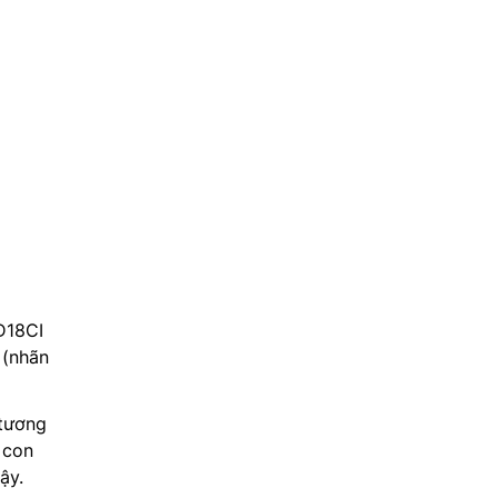
18CI
 (nhãn
 tương
 con
ậy.