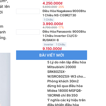
30m²,
4.250.000
át lên
5.690.000
-25%
Điều Hòa Nagakawa 9000Btu
ới
1 Chiều NS-C09R2T30
1 Chiều
3.990.000
im
4.790.000
-17%
anh
Điều Hòa Panasonic 9000Btu
1 Chiều Inverter CU/CS-
ống.
RU9AKH-8
Inverter
1 Chiều
9.150.000
BÀI VIẾT MỚI
5 Lý do nên lắp điều hòa
Mitsubishi 20000
SRK60ZSX-
W/SRC60ZSX-W3 cho
phòng khách
Phòng khách 30m2
đừng bỏ qua điều hòa
Midea 18000 MSFQB-
18CRN8 chỉ 8tr350
Ý nghĩa các ký hiệu trên
điều khiển điều hòa