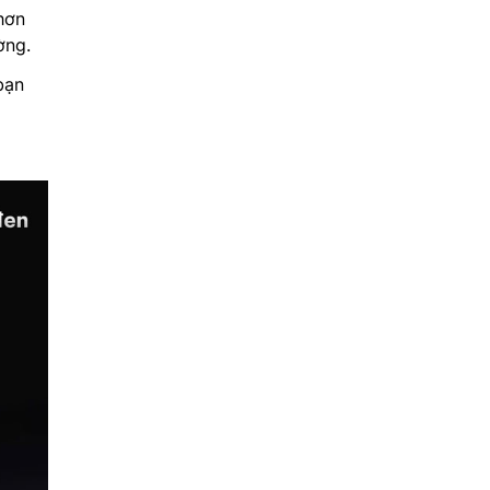
hơn
ờng.
bạn