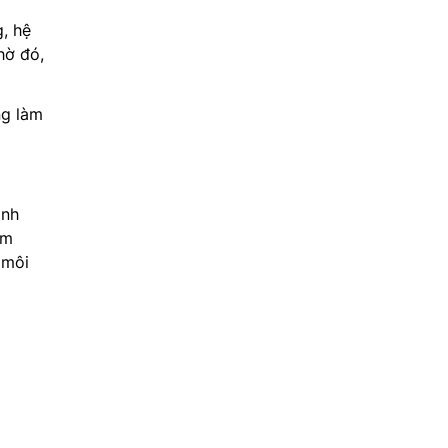
, hệ
hờ đó,
ng làm
ạnh
àm
 môi