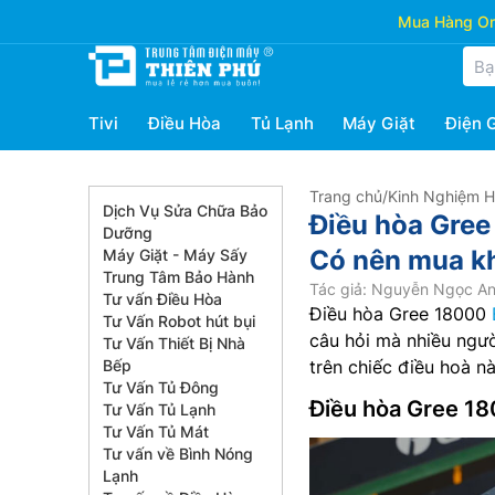
Mua Hàng Onl
Tivi
Điều Hòa
Tủ Lạnh
Máy Giặt
Điện 
Trang chủ
/
Kinh Nghiệm 
Dịch Vụ Sửa Chữa Bảo
Điều hòa Gree
Dưỡng
Có nên mua k
Máy Giặt - Máy Sấy
Trung Tâm Bảo Hành
Tác giả: Nguyễn Ngọc A
Tư vấn Điều Hòa
Điều hòa Gree 18000
Tư Vấn Robot hút bụi
câu hỏi mà nhiều ngườ
Tư Vấn Thiết Bị Nhà
Bếp
trên chiếc điều hoà nà
Tư Vấn Tủ Đông
Điều hòa Gree 18
Tư Vấn Tủ Lạnh
Tư Vấn Tủ Mát
Tư vấn về Bình Nóng
Lạnh