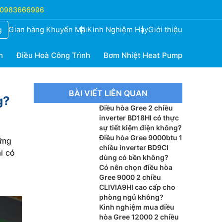
0983666996
Gian hàng Khuyến Mãi
Kinh Nghiệm Hay
Giới thiệu
g
h
Điều Hoà Công Trình
Bơm Nhiệt Heat Pump
BÀI VIẾT LIÊN QUAN
g?
Điều hòa Gree 2 chiều
inverter BD18HI có thực
sự tiết kiệm điện không?
Điều hòa Gree 9000btu 1
ững
chiều inverter BD9CI
i có
dùng có bền không?
Có nên chọn điều hòa
Gree 9000 2 chiều
CLIVIA9HI cao cấp cho
phòng ngủ không?
Kinh nghiệm mua điều
hòa Gree 12000 2 chiều