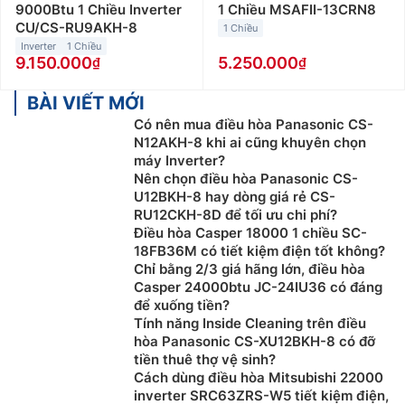
9000Btu 1 Chiều Inverter
1 Chiều MSAFII-13CRN8
CU/CS-RU9AKH-8
1 Chiều
Inverter
1 Chiều
9.150.000
5.250.000
BÀI VIẾT MỚI
Có nên mua điều hòa Panasonic CS-
N12AKH-8 khi ai cũng khuyên chọn
máy Inverter?
Nên chọn điều hòa Panasonic CS-
U12BKH-8 hay dòng giá rẻ CS-
RU12CKH-8D để tối ưu chi phí?
Điều hòa Casper 18000 1 chiều SC-
18FB36M có tiết kiệm điện tốt không?
Chỉ bằng 2/3 giá hãng lớn, điều hòa
Casper 24000btu JC-24IU36 có đáng
để xuống tiền?
Tính năng Inside Cleaning trên điều
hòa Panasonic CS-XU12BKH-8 có đỡ
tiền thuê thợ vệ sinh?
Cách dùng điều hòa Mitsubishi 22000
inverter SRC63ZRS-W5 tiết kiệm điện,