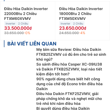
Điều Hòa Daikin Inverter
Điều Hòa Daikin Inverter
22000Btu 2 Chiều
18000Btu 2 Chiều
FTXM60XVMV
FTXM50XVMV
Inverter
2 Chiều
Inverter
2 Chiều
33.500.000
23.650.000
33.650.000
-0%
24.650.000
-4%
BÀI VIẾT LIÊN QUAN
Mẹ bỉm sữa Review: Điều hòa Daikin
FTKB25ZVMV có đủ êm cho trẻ sơ sinh
khó ngủ?
So sánh điều hòa Casper XC-09IU38
và Daikin FTKB25ZVMV, loại nào tiết
kiệm điện tốt hơn?
90% người dùng chưa biết hết công
dụng của chế độ Econo trên điều hòa
Daikin
Điều hòa Daikin FTKF25ZVMV, giải
pháp chống khô da và nghẹt mũi cho
trẻ nhỏ khi nằm điều hòa
Bí quyết dùng điều hòa Daikin