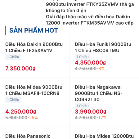
9000btu inverter FTKY25ZVMV thả ga
không lo tiền điện
Giải đáp thắc mắc về điều hòa Daikin
12000 inverter FTKM35AVMV cao cấp
SẢN PHẨM HOT
Điều Hòa Daikin 9000Btu
Điều Hòa Funiki 9000Btu
1 Chiều FTF25XAV1V
1 Chiều HSC09TMU
1 Chiều
1 Chiều
4.350.000
7.350.000
4.750.000
-8%
Điều Hòa Midea 9000Btu
Điều Hòa Nagakawa
1 Chiều MSAFII-10CRN8
9000Btu 1 Chiều NS-
C09R2T30
1 Chiều
1 Chiều
4.250.000
3.990.000
5.690.000
-25%
4.790.000
-17%
Điều Hòa Panasonic
Điều Hòa Midea 12000Btu