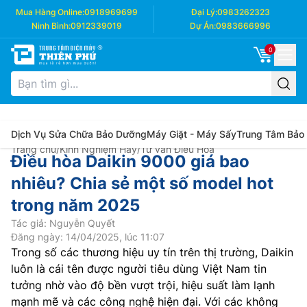
Mua Hàng Online:
0918969699
Đại Lý:
0983262323
Ninh Bình:
0912339019
Dự Án:
0983666996
0
Dịch Vụ Sửa Chữa Bảo Dưỡng
Máy Giặt - Máy Sấy
Trung Tâm Bảo
Trang chủ
/
Kinh Nghiệm Hay
/
Tư vấn Điều Hòa
Điều hòa Daikin 9000 giá bao
nhiêu? Chia sẻ một số model hot
trong năm 2025
Tác giả: Nguyễn Quyết
Đăng ngày: 14/04/2025, lúc 11:07
Trong số các thương hiệu uy tín trên thị trường, Daikin
luôn là cái tên được người tiêu dùng Việt Nam tin
tưởng nhờ vào độ bền vượt trội, hiệu suất làm lạnh
mạnh mẽ và các công nghệ hiện đại. Với các không