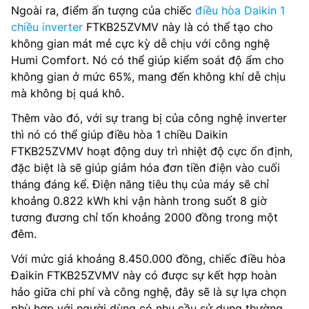
Ngoài ra, điểm ấn tượng của chiếc
điều hòa Daikin 1
chiều inverter
FTKB25ZVMV này là có thể tạo cho
không gian mát mẻ cực kỳ dễ chịu với công nghệ
Humi Comfort. Nó có thể giúp kiểm soát độ ẩm cho
không gian ở mức 65%, mang đến không khí dễ chịu
mà không bị quá khô.
Thêm vào đó, với sự trang bị của công nghệ inverter
thì nó có thể giúp điều hòa 1 chiều Daikin
FTKB25ZVMV hoạt động duy trì nhiệt độ cực ổn định,
đặc biệt là sẽ giúp giảm hóa đơn tiền điện vào cuối
tháng đáng kể. Điện năng tiêu thụ của máy sẽ chỉ
khoảng 0.822 kWh khi vận hành trong suốt 8 giờ
tương đương chỉ tốn khoảng 2000 đồng trong một
đêm.
Với mức giá khoảng 8.450.000 đồng, chiếc điều hòa
Đaikin FTKB25ZVMV này có được sự kết hợp hoàn
hảo giữa chi phí và công nghệ, đây sẽ là sự lựa chọn
phù hợp với người dùng có nhu cầu sử dụng thường