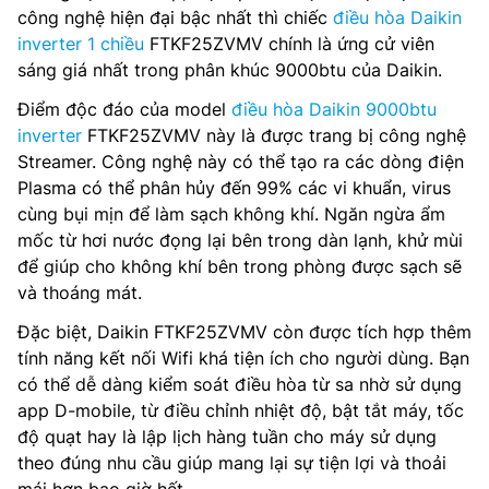
công nghệ hiện đại bậc nhất thì chiếc
điều hòa Daikin
inverter 1 chiều
FTKF25ZVMV chính là ứng cử viên
sáng giá nhất trong phân khúc 9000btu của Daikin.
Điểm độc đáo của model
điều hòa Daikin 9000btu
inverter
FTKF25ZVMV này là được trang bị công nghệ
Streamer. Công nghệ này có thể tạo ra các dòng điện
Plasma có thể phân hủy đến 99% các vi khuẩn, virus
cùng bụi mịn để làm sạch không khí. Ngăn ngừa ẩm
mốc từ hơi nước đọng lại bên trong dàn lạnh, khử mùi
để giúp cho không khí bên trong phòng được sạch sẽ
và thoáng mát.
Đặc biệt, Daikin FTKF25ZVMV còn được tích hợp thêm
tính năng kết nối Wifi khá tiện ích cho người dùng. Bạn
có thể dễ dàng kiểm soát điều hòa từ sa nhờ sử dụng
app D-mobile, từ điều chỉnh nhiệt độ, bật tắt máy, tốc
độ quạt hay là lập lịch hàng tuần cho máy sử dụng
theo đúng nhu cầu giúp mang lại sự tiện lợi và thoải
mái hơn bao giờ hết.