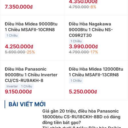
4.350.000
7.350.000
4.750.000
-8%
Điều Hòa Midea 9000Btu
Điều Hòa Nagakawa
1 Chiều MSAFII-10CRN8
9000Btu 1 Chiều NS-
C09R2T30
1 Chiều
1 Chiều
4.250.000
3.990.000
5.690.000
-25%
4.790.000
-17%
Điều Hòa Panasonic
Điều Hòa Midea 12000Btu
9000Btu 1 Chiều Inverter
1 Chiều MSAFII-13CRN8
CU/CS-RU9AKH-8
1 Chiều
Inverter
1 Chiều
9.150.000
5.250.000
BÀI VIẾT MỚI
Giá gần 20 triệu, điều hòa Panasonic
18000btu CS-RU18CKH-8BD có đáng
đồng tiền bát gạo?