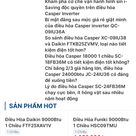
Khám phá cơ chế vận hành hình sin i-
Saving độc quyền trên điều hòa
Casper Inverter
Bí mật đằng sau mức giá rẻ giật mình
của điều hòa Casper inverter QC-
09IU36A
So sánh điều hòa Casper XC-09IU38
và Daikin FTKB25ZVMV, loại nào tiết
kiệm điện tốt hơn?
Điều hòa Casper 18000 1 chiều SC-
18FB36M có tiết kiệm điện tốt không?
Chỉ bằng 2/3 giá hãng lớn, điều hòa
Casper 24000btu JC-24IU36 có đáng
để xuống tiền?
Lý do điều hòa Casper SC-24FB36M
chạy cực bền, ít hỏng vặt sau nhiều
năm hoạt động
SẢN PHẨM HOT
Điều Hòa Daikin 9000Btu
Điều Hòa Funiki 9000Btu
1 Chiều FTF25XAV1V
1 Chiều HSC09TMU
1 Chiều
1 Chiều