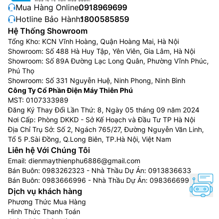
Mua Hàng Online:
0918969699
Hotline Bảo Hành:
1800585859
Hệ Thống Showroom
Tổng Kho: KCN Vĩnh Hoàng, Quận Hoàng Mai, Hà Nội
Showroom: Số 488 Hà Huy Tập, Yên Viên, Gia Lâm, Hà Nội
Showroom: Số 89A Đường Lạc Long Quân, Phường Vĩnh Phúc,
Phú Thọ
Showroom: Số 331 Nguyễn Huệ, Ninh Phong, Ninh Bình
Công Ty Cổ Phần Điện Máy Thiên Phú
MST: 0107333989
Đăng Ký Thay Đổi Lần Thứ: 8, Ngày 05 tháng 09 năm 2024
Nơi Cấp: Phòng DKKD - Sở Kế Hoạch và Đầu Tư TP Hà Nội
Địa Chỉ Trụ Sở: Số 2, Ngách 765/27, Đường Nguyễn Văn Linh,
Tổ 5 P.Sài Đồng, Q.Long Biên, TP.Hà Nội, Việt Nam
Liên hệ Với Chúng Tôi
Email:
dienmaythienphu6886@gmail.com
Bán Buôn:
0983262323
- Nhà Thầu Dự Án:
0913836633
Bán Buôn:
0983666996
- Nhà Thầu Dự Án:
0983666996
Dịch vụ khách hàng
Phương Thức Mua Hàng
Hình Thức Thanh Toán