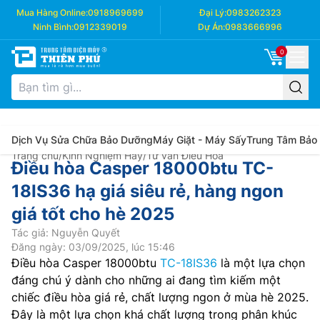
Mua Hàng Online:
0918969699
Đại Lý:
0983262323
Ninh Bình:
0912339019
Dự Án:
0983666996
0
Dịch Vụ Sửa Chữa Bảo Dưỡng
Máy Giặt - Máy Sấy
Trung Tâm Bảo
Trang chủ
/
Kinh Nghiệm Hay
/
Tư vấn Điều Hòa
Điều hòa Casper 18000btu TC-
18IS36 hạ giá siêu rẻ, hàng ngon
giá tốt cho hè 2025
Tác giả: Nguyễn Quyết
Đăng ngày: 03/09/2025, lúc 15:46
Điều hòa Casper 18000btu
TC-18IS36
là một lựa chọn
đáng chú ý dành cho những ai đang tìm kiếm một
chiếc điều hòa giá rẻ, chất lượng ngon ở mùa hè 2025.
Đây là một lựa chọn khá chất lượng trong phân khúc