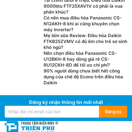
Tài chính dưới 8 triệu: Điều hòa Daikin
9000btu FTF25XAV1V có phải là vua
phân khúc?
Có nên mua điều hòa Panasonic CS-
N12AKH-8 khi ai cũng khuyên chọn
máy Inverter?
Mẹ bỉm sữa Review: Điều hòa Daikin
FTKB25ZVMV có đủ êm cho trẻ sơ sinh
khó ngủ?
Nên chọn điều hòa Panasonic CS-
U12BKH-8 hay dòng giá rẻ CS-
RU12CKH-8D để tối ưu chi phí?
90% người dùng chưa biết hết công
dụng của chế độ Econo trên điều hòa
Daikin
Đăng ký nhận thông tin mới nhất
Đăng ký