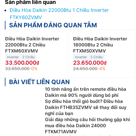
Sản phẩm liên quan
Điều Hòa Daikin 22000Btu 1 Chiều Inverter
FTKY60ZVMV
SẢN PHẨM ĐÁNG QUAN TÂM
Điều Hòa Daikin Inverter
Điều Hòa Daikin Inverter
22000Btu 2 Chiều
18000Btu 2 Chiều
FTXM60XVMV
FTXM50XVMV
Inverter
2 Chiều
Inverter
2 Chiều
33.500.000
23.650.000
33.650.000
-0%
24.650.000
-4%
BÀI VIẾT LIÊN QUAN
10 tính năng ẩn trên remote điều hòa
Daikin mà 90% người dùng bỏ phí
Sợ điều hòa thổi gió buốt? Điều hòa
Daikin FTHB35ZVMV sẽ thay đổi suy
nghĩ của bạn
Giải đáp những câu hỏi thường gặp khi
mua điều hòa Daikin 24000
FTKM71AVMV