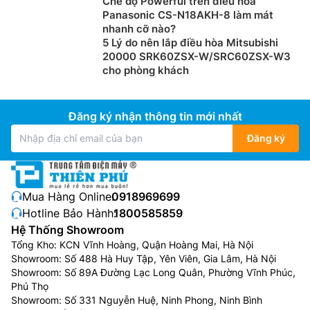
Chế độ Powerful trên điều hòa
Panasonic CS-N18AKH-8 làm mát
nhanh cỡ nào?
5 Lý do nên lắp điều hòa Mitsubishi
20000 SRK60ZSX-W/SRC60ZSX-W3
cho phòng khách
Đăng ký nhận thông tin mới nhất
Đăng ký
Mua Hàng Online:
0918969699
Hotline Bảo Hành:
1800585859
Hệ Thống Showroom
Tổng Kho: KCN Vĩnh Hoàng, Quận Hoàng Mai, Hà Nội
Showroom: Số 488 Hà Huy Tập, Yên Viên, Gia Lâm, Hà Nội
Showroom: Số 89A Đường Lạc Long Quân, Phường Vĩnh Phúc,
Phú Thọ
Showroom: Số 331 Nguyễn Huệ, Ninh Phong, Ninh Bình