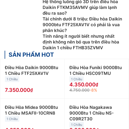
Hệ thống luồng gió 3D trên điều hòa
Daikin FTKM35AVMV giúp làm lạnh
đều ra sao?
Tài chính dưới 8 triệu: Điều hòa Daikin
9000btu FTF25XAV1V có phải là vua
phân khúc?
Tính năng ít người biết nhưng nhất
định không nên bỏ qua trên điều hòa
Daikin 1 chiều FTHB35ZVMV
SẢN PHẨM HOT
Điều Hòa Daikin 9000Btu
Điều Hòa Funiki 9000Btu
1 Chiều FTF25XAV1V
1 Chiều HSC09TMU
1 Chiều
1 Chiều
4.350.000
7.350.000
4.750.000
-8%
Điều Hòa Midea 9000Btu
Điều Hòa Nagakawa
1 Chiều MSAFII-10CRN8
9000Btu 1 Chiều NS-
C09R2T30
1 Chiều
1 Chiều