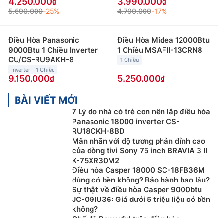
4.250.000
3.990.000
5.690.000
-25%
4.790.000
-17%
Điều Hòa Panasonic
Điều Hòa Midea 12000Btu
9000Btu 1 Chiều Inverter
1 Chiều MSAFII-13CRN8
CU/CS-RU9AKH-8
1 Chiều
Inverter
1 Chiều
9.150.000
5.250.000
BÀI VIẾT MỚI
7 Lý do nhà có trẻ con nên lắp điều hòa
Panasonic 18000 inverter CS-
RU18CKH-8BD
Mãn nhãn với độ tương phản đỉnh cao
của dòng tivi Sony 75 inch BRAVIA 3 II
K-75XR30M2
Điều hòa Casper 18000 SC-18FB36M
dùng có bền không? Bảo hành bao lâu?
Sự thật về điều hòa Casper 9000btu
JC-09IU36: Giá dưới 5 triệu liệu có bền
không?