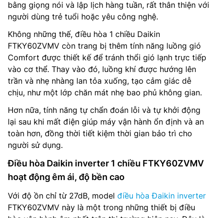
bằng giọng nói và lập lịch hàng tuần, rất thân thiện với
người dùng trẻ tuổi hoặc yêu công nghệ.
Không những thế, điều hòa 1 chiều Daikin
FTKY60ZVMV còn trang bị thêm tính năng luồng gió
Comfort được thiết kế để tránh thổi gió lạnh trực tiếp
vào cơ thể. Thay vào đó, luồng khí được hướng lên
trần và nhẹ nhàng lan tỏa xuống, tạo cảm giác dễ
chịu, như một lớp chăn mát nhẹ bao phủ không gian.
Hơn nữa, tính năng tự chẩn đoán lỗi và tự khởi động
lại sau khi mất điện giúp máy vận hành ổn định và an
toàn hơn, đồng thời tiết kiệm thời gian bảo trì cho
người sử dụng.
Điều hòa Daikin inverter 1 chiều FTKY60ZVMV
hoạt động êm ái, độ bền cao
Với độ ồn chỉ từ 27dB, model
điều hòa Đaikin inverter
FTKY60ZVMV này là một trong những thiết bị điều