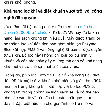
khi ra khỏi phòng.
Khả năng lọc khí và diệt khuẩn vượt trội với công
nghệ độc quyền
Ưu điểm nổi bật đáng chú ý tiếp theo của
điều hòa
Daikin 22000btu 1 chiều
FTKY60ZVMV này đó là khả
năng làm sạch không khí hiệu quả. Máy được trang bị
hệ thống lọc khí tiên tiến bao gồm phin lọc Enzyme
Blue kết hợp PM2.5 và công nghệ Streamer độc quyền
từ Daikin. Bộ lọc này không chỉ loại bỏ bụi mịn, vi
khuẩn và các tác nhân gây dị ứng mà còn có khả năng
khử mùi và ức chế sự phát triển của virus.
Trong đó, phin lọc Enzyme Blue có khả năng tiêu diệt
đến 99,9% một số vi khuẩn phổ biến và giảm hơn 90%
mùi hôi trong không khí. Kết hợp với bộ lọc PM2.5,
không khí trong phòng sẽ luôn sạch sẽ và có thể hạn
chế các vấn đề về hô hấp như các chất gây dị ứng,
đây là đặc biệt hữu ích cho gia đình có trẻ nhỏ và