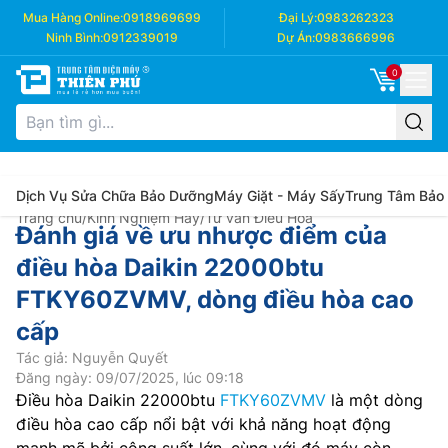
Mua Hàng Online:
0918969699
Đại Lý:
0983262323
Ninh Bình:
0912339019
Dự Án:
0983666996
0
Dịch Vụ Sửa Chữa Bảo Dưỡng
Máy Giặt - Máy Sấy
Trung Tâm Bảo
Trang chủ
/
Kinh Nghiệm Hay
/
Tư vấn Điều Hòa
Đánh giá về ưu nhược điểm của
điều hòa Daikin 22000btu
FTKY60ZVMV, dòng điều hòa cao
cấp
Tác giả: Nguyễn Quyết
Đăng ngày: 09/07/2025, lúc 09:18
Điều hòa Daikin 22000btu
FTKY60ZVMV
là một dòng
điều hòa cao cấp nổi bật với khả năng hoạt động