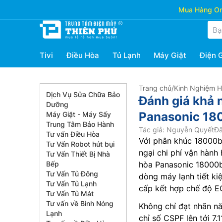
Mua Hàng Onl
Tivi
Điều Hòa
Tủ Lạnh
Máy Giặt
Điện 
Trang chủ
/
Kinh Nghiệm 
Dịch Vụ Sửa Chữa Bảo
Đánh giá khả n
Dưỡng
Panasonic 1
Máy Giặt - Máy Sấy
Trung Tâm Bảo Hành
Tác giả: Nguyễn Quyết
Đă
Tư vấn Điều Hòa
Với phân khúc 18000bt
Tư Vấn Robot hút bụi
ngại chi phí vận hành
Tư Vấn Thiết Bị Nhà
Bếp
hòa Panasonic 18000
Tư Vấn Tủ Đông
dòng máy lạnh tiết ki
Tư Vấn Tủ Lạnh
cấp kết hợp chế độ EC
Tư Vấn Tủ Mát
Tư vấn về Bình Nóng
Không chỉ đạt nhãn n
Lạnh
chỉ số CSPF lên tới 7