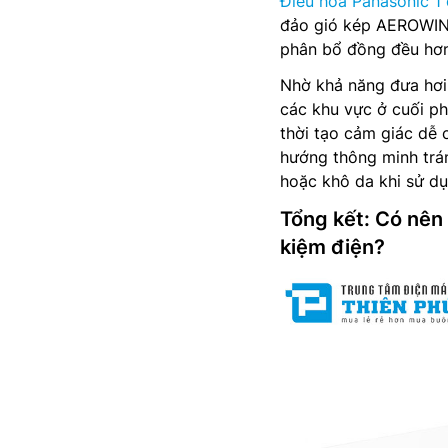
Điều hòa Panasonic 1
đảo gió kép AEROWING
phân bổ đồng đều hơn
Nhờ khả năng đưa hơi 
các khu vực ở cuối p
thời tạo cảm giác dễ 
hướng thông minh trán
hoặc khô da khi sử dụn
Tổng kết: Có nên
kiệm điện?