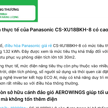
n thực tế của Panasonic CS-XU18BKH-8 có ca
bố,
điều hòa Panasonic giá rẻ
CS-XU18BKH-8 có mức tiêu t
g 1.32 kWh. Đây được xem là mức tiêu thụ khá thấp đối vớ
tu phục vụ phòng diện tích lớn tới 30m2.
ng thực tế, mức điện năng tiêu thụ còn phụ thuộc vào nhiề
trời, diện tích phòng, số người sử dụng và thói quen cài đặt
g nghệ Inverter kết hợp ECO AI, máy có khả năng duy trì 
hơn rất nhiều so với điều hòa thông thường.
n sở hữu cánh đảo gió AEROWINGS giúp tối 
h mà không tốn thêm điện