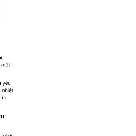
o
hụ
i một
u yếu
 nhiệt
mức
ưu