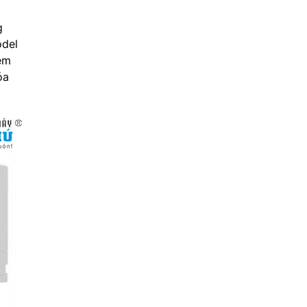
g
odel
ệm
óa