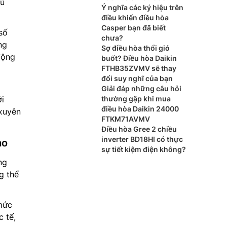
hủ
Ý nghĩa các ký hiệu trên
điều khiển điều hòa
Casper bạn đã biết
số
chưa?
ng
Sợ điều hòa thổi gió
động
buốt? Điều hòa Daikin
FTHB35ZVMV sẽ thay
đổi suy nghĩ của bạn
Giải đáp những câu hỏi
i
thường gặp khi mua
điều hòa Daikin 24000
 xuyên
FTKM71AVMV
Điều hòa Gree 2 chiều
inverter BD18HI có thực
ao
sự tiết kiệm điện không?
ng
g thể
 mức
 tế,