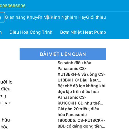
0983666996
Gian hàng Khuyến Mãi
Kinh Nghiệm Hay
Giới thiệu
g
h
Điều Hoà Công Trình
Bơm Nhiệt Heat Pump
BÀI VIẾT LIÊN QUAN
So sánh điều hòa
Panasonic CS-
XU18BKH-8 và dòng CS-
U18BKH-8: Đâu là sự
ười lo
khác biệt?
Bật chế độ lọc không khí
 điều
độc lập trên điều hòa
ững
Panasonic CS-
er cao
RU18CKH-8D như thế
nào?
Giá gần 20 triệu, điều
hòa Panasonic
 hữu
18000btu CS-RU18CKH-
8BD có đáng đồng tiền
 hòa