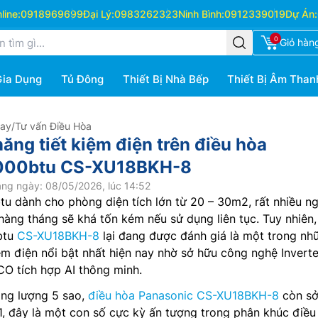
ine:
0918969699
Đại Lý:
0983262323
Ninh Bình:
0912339019
Dự Án:
0
Giỏ hàn
Gia Dụng
Tủ Đông
Thiết Bị Nhà Bếp
Thiết Bị Âm Than
Hay
/
Tư vấn Điều Hòa
ăng tiết kiệm điện trên điều hòa
8000btu CS-XU18BKH-8
ng ngày: 08/05/2026, lúc 14:52
u dành cho phòng diện tích lớn từ 20 – 30m2, rất nhiều ng
 hàng tháng sẽ khá tốn kém nếu sử dụng liên tục. Tuy nhiên,
btu
CS-XU18BKH-8
lại đang được đánh giá là một trong nh
ệm điện nổi bật nhất hiện nay nhờ sở hữu công nghệ Invert
O tích hợp AI thông minh.
ăng lượng 5 sao,
điều hòa Panasonic CS-XU18BKH-8
còn sở
.11, đây là một con số cực kỳ ấn tượng trong phân khúc điều