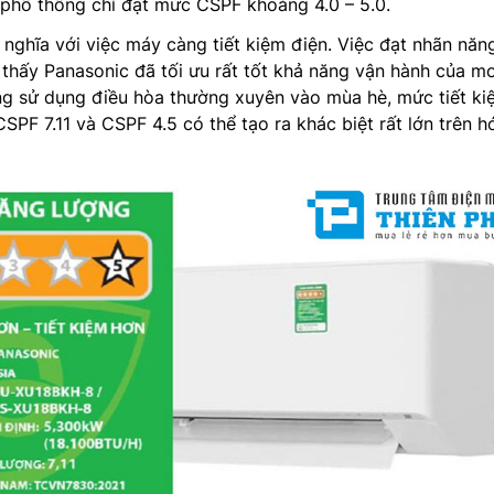
 phổ thông chỉ đạt mức CSPF khoảng 4.0 – 5.0.
nghĩa với việc máy càng tiết kiệm điện. Việc đạt nhãn năn
thấy Panasonic đã tối ưu rất tốt khả năng vận hành của m
ùng sử dụng điều hòa thường xuyên vào mùa hè, mức tiết ki
SPF 7.11 và CSPF 4.5 có thể tạo ra khác biệt rất lớn trên h