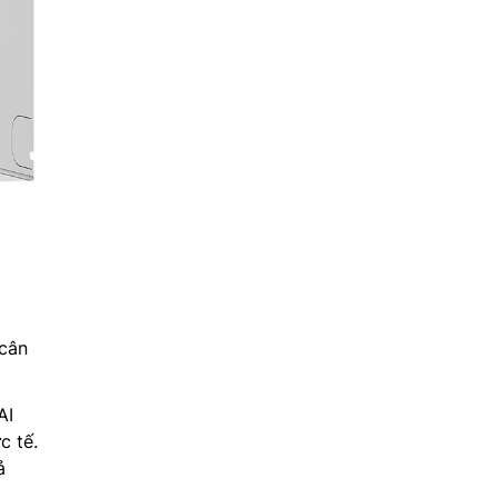
 cân
AI
c tế.
ả