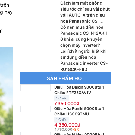
bát gạo?
Cách làm mát phòng
trên
siêu tốc chỉ sau vài phút
ng hay
với iAUTO-X trên điều
hòa Panasonic CS-
AU9BKH-8
Có nên mua điều hòa
i
Panasonic CS-N12AKH-
8 khi ai cũng khuyên
chọn máy Inverter?
Lợi ích ít người biết khi
sử dụng điều hòa
Panasonic inverter CS-
RU18CKH-8D
SẢN PHẨM HOT
Điều Hòa Daikin 9000Btu 1
Chiều FTF25XAV1V
1 Chiều
7.350.000
Điều Hòa Funiki 9000Btu 1
Chiều HSC09TMU
1 Chiều
4.350.000
4.750.000
-8%
Điều Hòa Midea 9000Btu 1