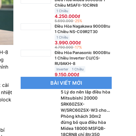
Chiều MSAFII-10CRN8
1 Chiều
4.250.000
5.690.000
-25%
Điều Hòa Nagakawa 9000Btu
1 Chiều NS-C09R2T30
1 Chiều
3.990.000
4.790.000
-17%
H-8
Điều Hòa Panasonic 9000Btu
1 Chiều Inverter CU/CS-
ng
RU9AKH-8
hỉnh
Inverter
1 Chiều
9.150.000
BÀI VIẾT MỚI
 cài
nhiệt
5 Lý do nên lắp điều hòa
Mitsubishi 20000
block
SRK60ZSX-
W/SRC60ZSX-W3 cho
phòng khách
Phòng khách 30m2
đừng bỏ qua điều hòa
Midea 18000 MSFQB-
 bí
18CRN8 chỉ 8tr350