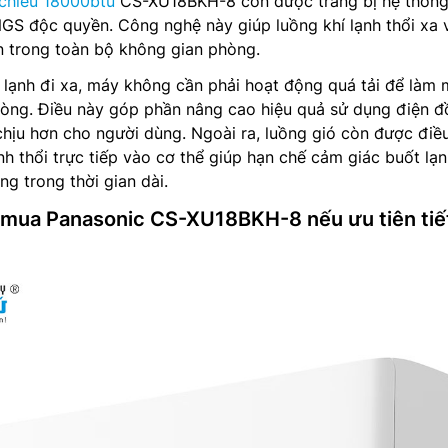
 chiều 18000btu
CS-XU18BKH-8 còn được trang bị hệ thống
S độc quyền. Công nghệ này giúp luồng khí lạnh thổi xa 
 trong toàn bộ không gian phòng.
lạnh đi xa, máy không cần phải hoạt động quá tải để làm 
hòng. Điều này góp phần nâng cao hiệu quả sử dụng điện 
chịu hơn cho người dùng. Ngoài ra, luồng gió còn được điề
h thổi trực tiếp vào cơ thể giúp hạn chế cảm giác buốt lạ
g trong thời gian dài.
 mua Panasonic CS-XU18BKH-8 nếu ưu tiên tiế