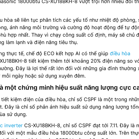
nasonic 18000btu CS-XU18BKH-8 vượt trội hơn nhiều đối t
u hòa sẽ liên tục phân tích các yếu tố như nhiệt độ phòng, 
òng, ánh nắng môi trường và cường độ hoạt động để tự độ
hù hợp nhất. Thay vì chạy công suất cố định, máy sẽ chủ 
g làm lạnh và điện năng tiêu thụ.
ng thực tế, chế độ ECO kết hợp AI có thể giúp
điều hòa
U18BKH-8 tiết kiệm thêm tới khoảng 20% điện năng so vớ
ường. Đây là lợi thế rất lớn đối với những gia đình thường
ờ mỗi ngày hoặc sử dụng xuyên đêm.
 là một chứng minh hiệu suất năng lượng cực c
 tiết kiệm điện của điều hòa, chỉ số CSPF là một trong nhữ
t. Đây là chỉ số phản ánh hiệu suất sử dụng năng lượng tổn
ùa sử dụng.
c inverter
CS-XU18BKH-8, chỉ số CSPF đạt tới 7.11. Đây là
đối với một mẫu điều hòa 18000btu công suất lớn. Trên thực