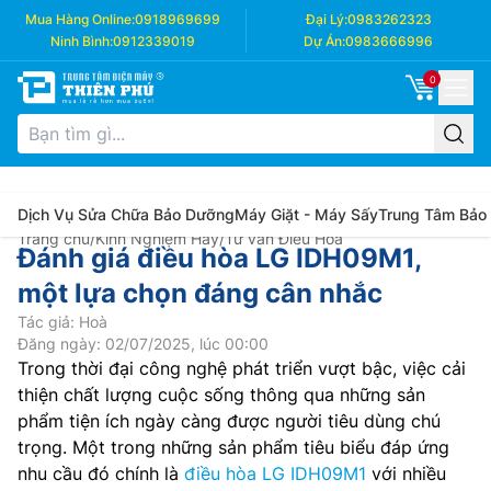
Mua Hàng Online:
0918969699
Đại Lý:
0983262323
Ninh Bình:
0912339019
Dự Án:
0983666996
0
Dịch Vụ Sửa Chữa Bảo Dưỡng
Máy Giặt - Máy Sấy
Trung Tâm Bảo
Trang chủ
/
Kinh Nghiệm Hay
/
Tư vấn Điều Hòa
Đánh giá điều hòa LG IDH09M1,
một lựa chọn đáng cân nhắc
Tác giả: Hoà
Đăng ngày: 02/07/2025, lúc 00:00
Trong thời đại công nghệ phát triển vượt bậc, việc cải
thiện chất lượng cuộc sống thông qua những sản
phẩm tiện ích ngày càng được người tiêu dùng chú
trọng. Một trong những sản phẩm tiêu biểu đáp ứng
nhu cầu đó chính là
điều hòa LG IDH09M1
với nhiều