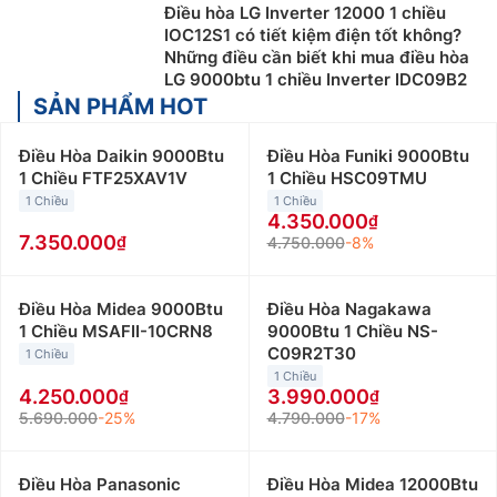
Điều hòa LG Inverter 12000 1 chiều
IOC12S1 có tiết kiệm điện tốt không?
Những điều cần biết khi mua điều hòa
LG 9000btu 1 chiều Inverter IDC09B2
SẢN PHẨM HOT
Điều Hòa Daikin 9000Btu
Điều Hòa Funiki 9000Btu
1 Chiều FTF25XAV1V
1 Chiều HSC09TMU
1 Chiều
1 Chiều
4.350.000
7.350.000
4.750.000
-8%
Điều Hòa Midea 9000Btu
Điều Hòa Nagakawa
1 Chiều MSAFII-10CRN8
9000Btu 1 Chiều NS-
C09R2T30
1 Chiều
1 Chiều
4.250.000
3.990.000
5.690.000
-25%
4.790.000
-17%
Điều Hòa Panasonic
Điều Hòa Midea 12000Btu