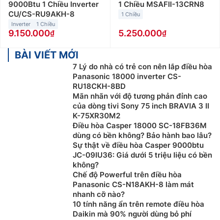
9000Btu 1 Chiều Inverter
1 Chiều MSAFII-13CRN8
CU/CS-RU9AKH-8
1 Chiều
Inverter
1 Chiều
9.150.000
5.250.000
BÀI VIẾT MỚI
7 Lý do nhà có trẻ con nên lắp điều hòa
Panasonic 18000 inverter CS-
RU18CKH-8BD
Mãn nhãn với độ tương phản đỉnh cao
của dòng tivi Sony 75 inch BRAVIA 3 II
K-75XR30M2
Điều hòa Casper 18000 SC-18FB36M
dùng có bền không? Bảo hành bao lâu?
Sự thật về điều hòa Casper 9000btu
JC-09IU36: Giá dưới 5 triệu liệu có bền
không?
Chế độ Powerful trên điều hòa
Panasonic CS-N18AKH-8 làm mát
nhanh cỡ nào?
10 tính năng ẩn trên remote điều hòa
Daikin mà 90% người dùng bỏ phí