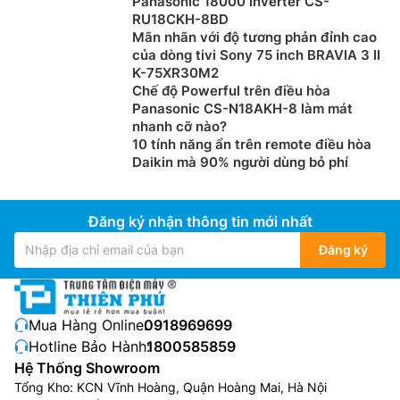
Panasonic 18000 inverter CS-
RU18CKH-8BD
Mãn nhãn với độ tương phản đỉnh cao
của dòng tivi Sony 75 inch BRAVIA 3 II
K-75XR30M2
Chế độ Powerful trên điều hòa
Panasonic CS-N18AKH-8 làm mát
nhanh cỡ nào?
10 tính năng ẩn trên remote điều hòa
Daikin mà 90% người dùng bỏ phí
Đăng ký nhận thông tin mới nhất
Đăng ký
Mua Hàng Online:
0918969699
Hotline Bảo Hành:
1800585859
Hệ Thống Showroom
Tổng Kho: KCN Vĩnh Hoàng, Quận Hoàng Mai, Hà Nội