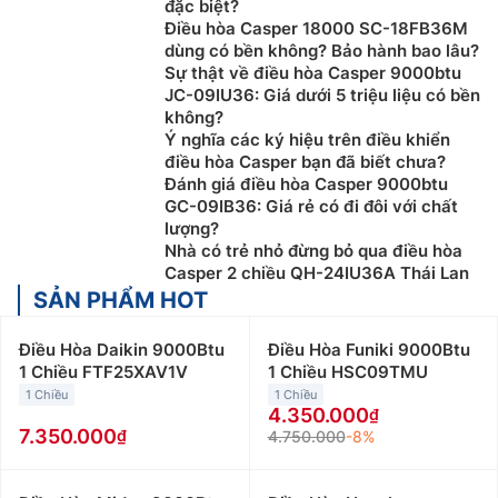
đặc biệt?
Điều hòa Casper 18000 SC-18FB36M
dùng có bền không? Bảo hành bao lâu?
Sự thật về điều hòa Casper 9000btu
JC-09IU36: Giá dưới 5 triệu liệu có bền
không?
Ý nghĩa các ký hiệu trên điều khiển
điều hòa Casper bạn đã biết chưa?
Đánh giá điều hòa Casper 9000btu
GC-09IB36: Giá rẻ có đi đôi với chất
lượng?
Nhà có trẻ nhỏ đừng bỏ qua điều hòa
Casper 2 chiều QH-24IU36A Thái Lan
SẢN PHẨM HOT
Điều Hòa Daikin 9000Btu
Điều Hòa Funiki 9000Btu
1 Chiều FTF25XAV1V
1 Chiều HSC09TMU
1 Chiều
1 Chiều
4.350.000
7.350.000
4.750.000
-8%