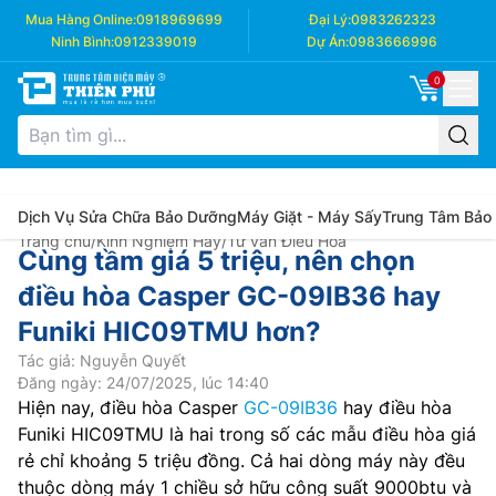
Mua Hàng Online:
0918969699
Đại Lý:
0983262323
Ninh Bình:
0912339019
Dự Án:
0983666996
0
Dịch Vụ Sửa Chữa Bảo Dưỡng
Máy Giặt - Máy Sấy
Trung Tâm Bảo
Trang chủ
/
Kinh Nghiệm Hay
/
Tư vấn Điều Hòa
Cùng tầm giá 5 triệu, nên chọn
điều hòa Casper GC-09IB36 hay
Funiki HIC09TMU hơn?
Tác giả: Nguyễn Quyết
Đăng ngày: 24/07/2025, lúc 14:40
Hiện nay, điều hòa Casper
GC-09IB36
hay điều hòa
Funiki HIC09TMU là hai trong số các mẫu điều hòa giá
rẻ chỉ khoảng 5 triệu đồng. Cả hai dòng máy này đều
thuộc dòng máy 1 chiều sở hữu công suất 9000btu và