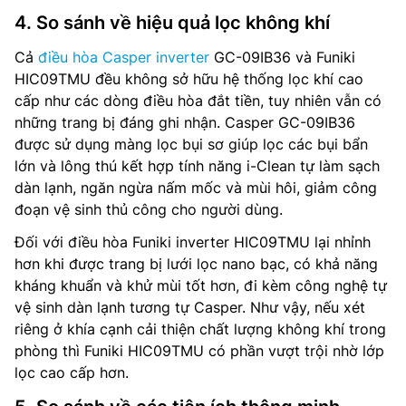
4. So sánh về hiệu quả lọc không khí
Cả
điều hòa Casper inverter
GC-09IB36 và Funiki
HIC09TMU đều không sở hữu hệ thống lọc khí cao
cấp như các dòng điều hòa đắt tiền, tuy nhiên vẫn có
những trang bị đáng ghi nhận. Casper GC-09IB36
được sử dụng màng lọc bụi sơ giúp lọc các bụi bẩn
lớn và lông thú kết hợp tính năng i-Clean tự làm sạch
dàn lạnh, ngăn ngừa nấm mốc và mùi hôi, giảm công
đoạn vệ sinh thủ công cho người dùng.
Đối với điều hòa Funiki inverter HIC09TMU lại nhỉnh
hơn khi được trang bị lưới lọc nano bạc, có khả năng
kháng khuẩn và khử mùi tốt hơn, đi kèm công nghệ tự
vệ sinh dàn lạnh tương tự Casper. Như vậy, nếu xét
riêng ở khía cạnh cải thiện chất lượng không khí trong
phòng thì Funiki HIC09TMU có phần vượt trội nhờ lớp
lọc cao cấp hơn.