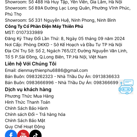
Showroom: Số 488 Hà Huy Tập, Yên Viên, Gia Lâm, Hà Nội
Showroom: Số 89A Đường Lạc Long Quân, Phường Vĩnh Phúc,
Phú Thọ
Showroom: Số 331 Nguyễn Huệ, Ninh Phong, Ninh Bình
Công Ty Cổ Phần Điện Máy Thiên Phú
MST: 0107333989
Đăng Ký Thay Đổi Lần Thứ: 8, Ngày 05 tháng 09 năm 2024
Nơi Cấp: Phòng DKKD - Sở Kế Hoạch và Đầu Tư TP Hà Nội
Địa Chỉ Trụ Sở: Số 2, Ngách 765/27, Đường Nguyễn Văn Linh,
Tổ 5 P.Sài Đồng, Q.Long Biên, TP.Hà Nội, Việt Nam
Liên hệ Với Chúng Tôi
Email:
dienmaythienphu6886@gmail.com
Bán Buôn:
0983262323
- Nhà Thầu Dự Án:
0913836633
Bán Buôn:
0983666996
- Nhà Thầu Dự Án:
0983666996
Dịch vụ khách hàng
Phương Thức Mua Hàng
Hình Thức Thanh Toán
Chính Sách Bảo Hành
Chính sách Đổi – Trả hàng hóa
Chính Sách Bảo Mật
Quy Chế Hoạt Động