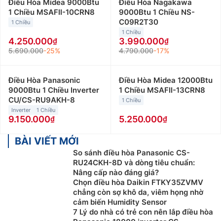
Điều Hòa Midea 9000Btu
Điều Hòa Nagakawa
1 Chiều MSAFII-10CRN8
9000Btu 1 Chiều NS-
C09R2T30
1 Chiều
1 Chiều
4.250.000
3.990.000
5.690.000
-25%
4.790.000
-17%
Điều Hòa Panasonic
Điều Hòa Midea 12000Btu
9000Btu 1 Chiều Inverter
1 Chiều MSAFII-13CRN8
CU/CS-RU9AKH-8
1 Chiều
Inverter
1 Chiều
9.150.000
5.250.000
BÀI VIẾT MỚI
So sánh điều hòa Panasonic CS-
RU24CKH-8D và dòng tiêu chuẩn:
Nâng cấp nào đáng giá?
Chọn điều hòa Daikin FTKY35ZVMV
chẳng còn sợ khô da, viêm họng nhờ
cảm biến Humidity Sensor
7 Lý do nhà có trẻ con nên lắp điều hòa