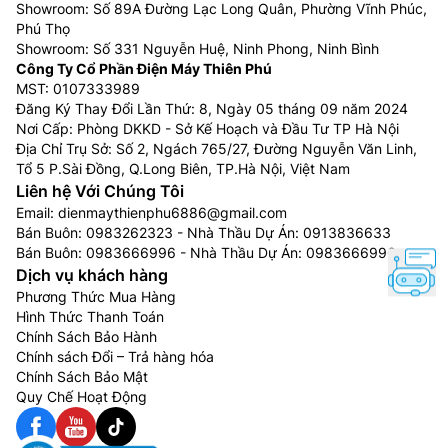
Showroom: Số 89A Đường Lạc Long Quân, Phường Vĩnh Phúc,
Phú Thọ
Showroom: Số 331 Nguyễn Huệ, Ninh Phong, Ninh Bình
Công Ty Cổ Phần Điện Máy Thiên Phú
MST: 0107333989
Đăng Ký Thay Đổi Lần Thứ: 8, Ngày 05 tháng 09 năm 2024
Nơi Cấp: Phòng DKKD - Sở Kế Hoạch và Đầu Tư TP Hà Nội
Địa Chỉ Trụ Sở: Số 2, Ngách 765/27, Đường Nguyễn Văn Linh,
Tổ 5 P.Sài Đồng, Q.Long Biên, TP.Hà Nội, Việt Nam
Liên hệ Với Chúng Tôi
Email:
dienmaythienphu6886@gmail.com
Bán Buôn:
0983262323
- Nhà Thầu Dự Án:
0913836633
Bán Buôn:
0983666996
- Nhà Thầu Dự Án:
0983666996
Dịch vụ khách hàng
Phương Thức Mua Hàng
Hình Thức Thanh Toán
Chính Sách Bảo Hành
Chính sách Đổi – Trả hàng hóa
Chính Sách Bảo Mật
Quy Chế Hoạt Động