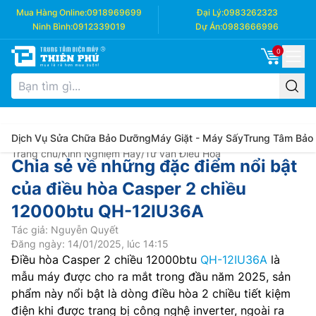
Mua Hàng Online:
0918969699
Đại Lý:
0983262323
Ninh Bình:
0912339019
Dự Án:
0983666996
0
Dịch Vụ Sửa Chữa Bảo Dưỡng
Máy Giặt - Máy Sấy
Trung Tâm Bảo
Trang chủ
/
Kinh Nghiệm Hay
/
Tư vấn Điều Hòa
Chia sẻ về những đặc điểm nổi bật
của điều hòa Casper 2 chiều
12000btu QH-12IU36A
Tác giả: Nguyễn Quyết
Đăng ngày: 14/01/2025, lúc 14:15
Điều hòa Casper 2 chiều 12000btu
QH-12IU36A
là
mẫu máy được cho ra mắt trong đầu năm 2025, sản
phẩm này nổi bật là dòng điều hòa 2 chiều tiết kiệm
điện khi được trang bị công nghệ inverter, ngoài ra