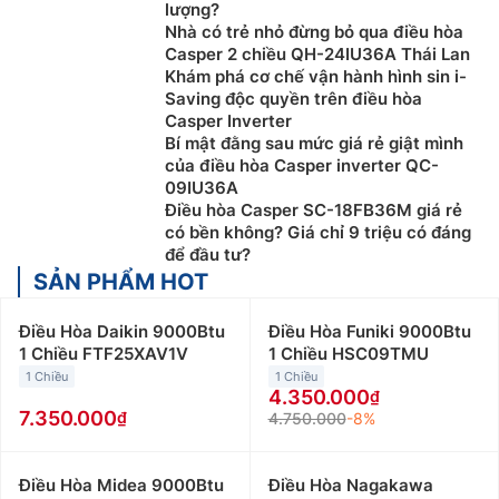
lượng?
Nhà có trẻ nhỏ đừng bỏ qua điều hòa
Casper 2 chiều QH-24IU36A Thái Lan
Khám phá cơ chế vận hành hình sin i-
Saving độc quyền trên điều hòa
Casper Inverter
Bí mật đằng sau mức giá rẻ giật mình
của điều hòa Casper inverter QC-
09IU36A
Điều hòa Casper SC-18FB36M giá rẻ
có bền không? Giá chỉ 9 triệu có đáng
để đầu tư?
SẢN PHẨM HOT
Điều Hòa Daikin 9000Btu
Điều Hòa Funiki 9000Btu
1 Chiều FTF25XAV1V
1 Chiều HSC09TMU
1 Chiều
1 Chiều
4.350.000
7.350.000
4.750.000
-8%
Điều Hòa Midea 9000Btu
Điều Hòa Nagakawa