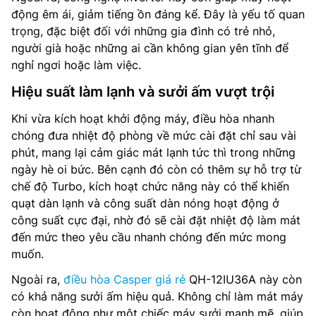
động êm ái, giảm tiếng ồn đáng kể. Đây là yếu tố quan
trọng, đặc biệt đối với những gia đình có trẻ nhỏ,
người già hoặc những ai cần không gian yên tĩnh để
nghỉ ngơi hoặc làm việc.
Hiệu suất làm lạnh và sưởi ấm vượt trội
Khi vừa kích hoạt khởi động máy, điều hòa nhanh
chóng đưa nhiệt độ phòng về mức cài đặt chỉ sau vài
phút, mang lại cảm giác mát lạnh tức thì trong những
ngày hè oi bức. Bên cạnh đó còn có thêm sự hỗ trợ từ
chế độ Turbo, kích hoạt chức năng này có thể khiến
quạt dàn lạnh và công suất dàn nóng hoạt động ở
công suất cực đại, nhờ đó sẽ cài đặt nhiệt độ làm mát
đến mức theo yêu cầu nhanh chóng đến mức mong
muốn.
Ngoài ra,
điều hòa Casper giá rẻ
QH-12IU36A này còn
có khả năng sưởi ấm hiệu quả. Không chỉ làm mát máy
còn hoạt động như một chiếc máy sưởi mạnh mẽ, giúp