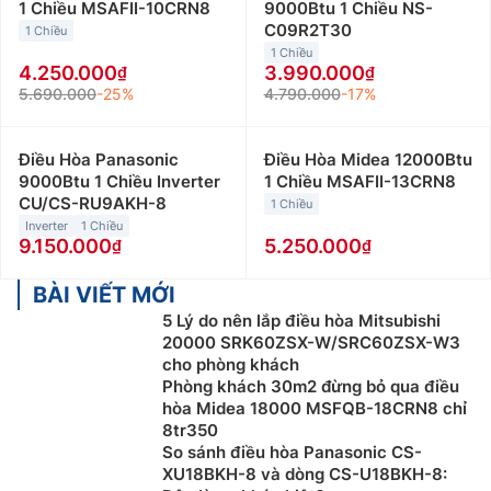
1 Chiều MSAFII-10CRN8
9000Btu 1 Chiều NS-
C09R2T30
1 Chiều
1 Chiều
4.250.000
3.990.000
5.690.000
-25%
4.790.000
-17%
Điều Hòa Panasonic
Điều Hòa Midea 12000Btu
9000Btu 1 Chiều Inverter
1 Chiều MSAFII-13CRN8
CU/CS-RU9AKH-8
1 Chiều
Inverter
1 Chiều
9.150.000
5.250.000
BÀI VIẾT MỚI
5 Lý do nên lắp điều hòa Mitsubishi
20000 SRK60ZSX-W/SRC60ZSX-W3
cho phòng khách
Phòng khách 30m2 đừng bỏ qua điều
hòa Midea 18000 MSFQB-18CRN8 chỉ
8tr350
So sánh điều hòa Panasonic CS-
XU18BKH-8 và dòng CS-U18BKH-8: