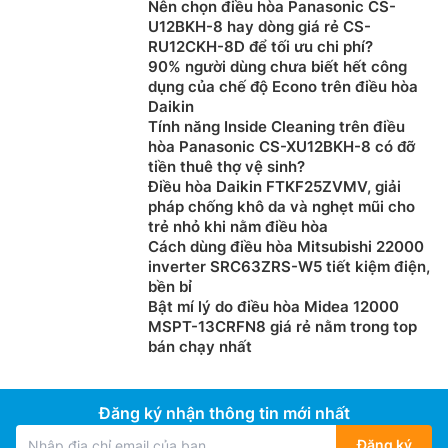
Nên chọn điều hòa Panasonic CS-
U12BKH-8 hay dòng giá rẻ CS-
RU12CKH-8D để tối ưu chi phí?
90% người dùng chưa biết hết công
dụng của chế độ Econo trên điều hòa
Daikin
Tính năng Inside Cleaning trên điều
hòa Panasonic CS-XU12BKH-8 có đỡ
tiền thuê thợ vệ sinh?
Điều hòa Daikin FTKF25ZVMV, giải
pháp chống khô da và nghẹt mũi cho
trẻ nhỏ khi nằm điều hòa
Cách dùng điều hòa Mitsubishi 22000
inverter SRC63ZRS-W5 tiết kiệm điện,
bền bỉ
Bật mí lý do điều hòa Midea 12000
MSPT-13CRFN8 giá rẻ nằm trong top
bán chạy nhất
Đăng ký nhận thông tin mới nhất
Đăng ký