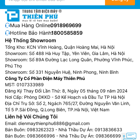
Mua Hàng Online:
0918969699
Hotline Bảo Hành:
1800585859
Hệ Thống Showroom
Tổng Kho: KCN Vĩnh Hoàng, Quận Hoàng Mai, Hà Nội
Showroom: Số 488 Hà Huy Tập, Yên Viên, Gia Lâm, Hà Nội
Showroom: Số 89A Đường Lạc Long Quân, Phường Vĩnh Phúc,
Phú Thọ
Showroom: Số 331 Nguyễn Huệ, Ninh Phong, Ninh Bình
Công Ty Cổ Phần Điện Máy Thiên Phú
MST: 0107333989
Đăng Ký Thay Đổi Lần Thứ: 8, Ngày 05 tháng 09 năm 2024
Nơi Cấp: Phòng DKKD - Sở Kế Hoạch và Đầu Tư TP Hà Nội
Địa Chỉ Trụ Sở: Số 2, Ngách 765/27, Đường Nguyễn Văn Linh,
Tổ 5 P.Sài Đồng, Q.Long Biên, TP.Hà Nội, Việt Nam
Liên hệ Với Chúng Tôi
Email:
dienmaythienphu6886@gmail.com
Bán Buôn:
0983262323
- Nhà Thầu Dự Án:
0913836633
Bán Buôn:
0983666996
- Nhà Thầu Dự Án:
0983666996