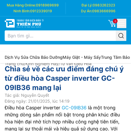
Mua Hàng Online:
0918969699
Đại Lý:
0983262323
Ninh Bình:
0912339019
Dự Án:
0983666996
0
Dịch Vụ Sửa Chữa Bảo Dưỡng
Máy Giặt - Máy Sấy
Trung Tâm Bảo
Trang chủ
/
Kinh Nghiệm Hay
/
Tư vấn Điều Hòa
Chia sẻ về các ưu điểm đáng chú ý
từ điều hòa Casper inverter GC-
09IB36 mang lại
Tác giả: Nguyễn Quyết
Đăng ngày: 21/01/2025, lúc 14:19
Điều hòa Casper inverter
GC-09IB36
là một trong
những dòng sản phẩm nổi bật trong phân khúc điều
hòa hiện đại nhờ tích hợp nhiều công nghệ tiên tiến,
mang lại sự thoải mái và hiệu quả sử dụng cao. Với