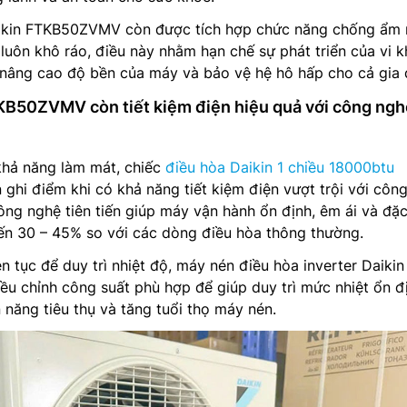
Đaikin FTKB50ZVMV còn được tích hợp chức năng chống ẩm
 luôn khô ráo, điều này nhằm hạn chế sự phát triển của vi 
nâng cao độ bền của máy và bảo vệ hệ hô hấp cho cả gia 
KB50ZVMV còn tiết kiệm điện hiệu quả với công ngh
khả năng làm mát, chiếc
điều hòa Daikin 1 chiều 18000btu
hi điểm khi có khả năng tiết kiệm điện vượt trội với côn
công nghệ tiên tiến giúp máy vận hành ổn định, êm ái và đặc
 đến 30 – 45% so với các dòng điều hòa thông thường.
iên tục để duy trì nhiệt độ, máy nén điều hòa inverter Daikin
 chỉnh công suất phù hợp để giúp duy trì mức nhiệt ổn đị
 năng tiêu thụ và tăng tuổi thọ máy nén.