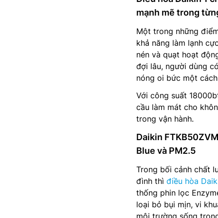
mạnh mẽ trong từn
Một trong những điể
khả năng làm lạnh cự
nén và quạt hoạt động
đợi lâu, người dùng c
nóng oi bức một cách 
Với công suất 18000b
cầu làm mát cho không
trong vận hành.
Daikin FTKB50ZVMV
Blue và PM2.5
Trong bối cảnh chất l
đình thì
điều hòa Daiki
thống phin lọc Enzym
loại bỏ bụi mịn, vi k
môi trường sống trong