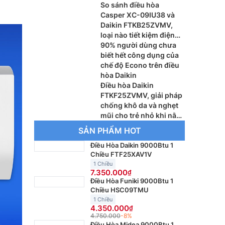
So sánh điều hòa
Casper XC-09IU38 và
Daikin FTKB25ZVMV,
loại nào tiết kiệm điện
tốt hơn?
90% người dùng chưa
biết hết công dụng của
chế độ Econo trên điều
hòa Daikin
Điều hòa Daikin
FTKF25ZVMV, giải pháp
chống khô da và nghẹt
mũi cho trẻ nhỏ khi nằm
điều hòa
SẢN PHẨM HOT
Điều Hòa Daikin 9000Btu 1
Chiều FTF25XAV1V
1 Chiều
7.350.000
Điều Hòa Funiki 9000Btu 1
Chiều HSC09TMU
1 Chiều
4.350.000
4.750.000
-8%
Điều Hòa Midea 9000Btu 1