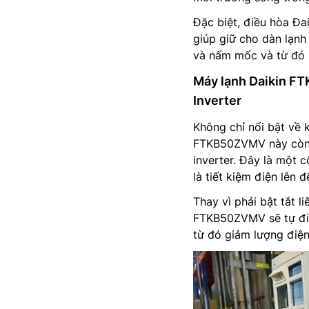
Đặc biệt, điều hòa 
giúp giữ cho dàn lạnh
và nấm mốc và từ đó 
Máy lạnh Daikin FT
Inverter
Không chỉ nổi bật về 
FTKB50ZVMV này còn g
inverter. Đây là một 
là tiết kiệm điện lên
Thay vì phải bật tắt l
FTKB50ZVMV sẽ tự điều
từ đó giảm lượng điện