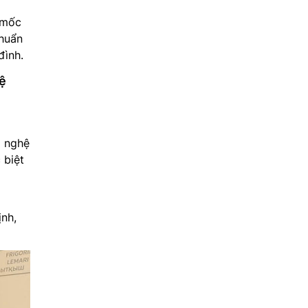
 mốc
khuẩn
đình.
ệ
g nghệ
 biệt
nh,