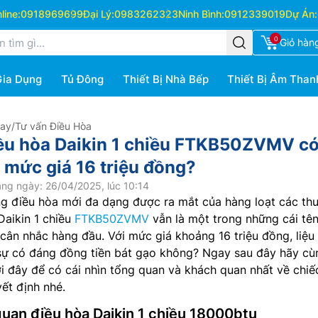
ine:
0918969699
Đại Lý:
0983262323
Ninh Bình:
0912339019
Dự Án:
0
Giỏ hàn
Gia Dụng
Tủ Đông
Thiết Bị Nhà Bếp
Thiết Bị Âm Than
Hay
/
Tư vấn Điều Hòa
ều hòa Daikin 1 chiều FTKB50ZVMV c
 mức giá 16 triệu đồng?
ng ngày: 26/04/2025, lúc 10:14
ng điều hòa mới đa dạng được ra mắt của hàng loạt các th
Daikin 1 chiều
FTKB50ZVMV
vẫn là một trong những cái tê
cân nhắc hàng đầu. Với mức giá khoảng 16 triệu đồng, liệu
 sự có đáng đồng tiền bát gạo không? Ngay sau đây hãy cù
i đây để có cái nhìn tổng quan và khách quan nhất về chiế
ết định nhé.
quan điều hòa Daikin 1 chiều 18000btu