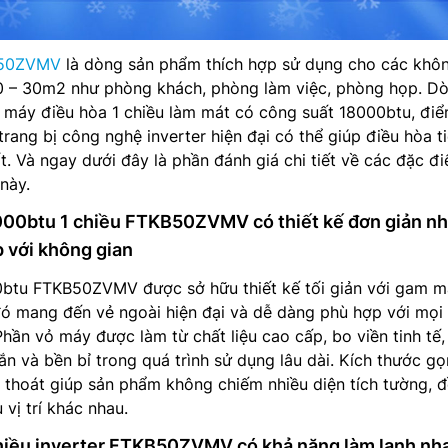
B50ZVMV
là dòng sản phẩm thích hợp sử dụng cho các khô
 20 – 30m2 như phòng khách, phòng làm việc, phòng họp. D
 máy điều hòa 1 chiều làm mát có công suất 18000btu, đi
rang bị công nghệ inverter hiện đại có thể giúp điều hòa ti
t. Và ngay dưới đây là phần đánh giá chi tiết về các đặc đ
này.
000btu 1 chiều FTKB50ZVMV có thiết kế đơn giản n
p với không gian
btu FTKB50ZVMV được sở hữu thiết kế tối giản với gam 
đó mang đến vẻ ngoài hiện đại và dễ dàng phù hợp với mọi
Phần vỏ máy được làm từ chất liệu cao cấp, bo viền tinh tế
n và bền bỉ trong quá trình sử dụng lâu dài. Kích thước gọ
 thoát giúp sản phẩm không chiếm nhiều diện tích tường, 
 vị trí khác nhau.
chiều inverter FTKB50ZVMV có khả năng làm lạnh nh