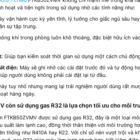
btu 1 chiều
FTKB50ZVMV không chỉ mạnh mẽ trong khả n
nh hoạt và tiện nghi trong sử dụng nhờ các tính năng như:
y vận hành cực kỳ yên tĩnh, lý tưởng cho giấc ngủ sâu hay
ần sự tập trung.
ông khí trong phòng luôn khô thoáng, đặc biệt hữu ích và
t:
Giúp bạn kiểm soát thời gian sử dụng một cách chủ động
ất điện:
Máy sẽ ghi nhớ các cài đặt trước đó và tự động h
giúp người dùng không phải cài đặt lại từ đầu.
 này tuy nhỏ nhưng mang lại trải nghiệm người dùng rất mư
 hoạt hàng ngày.
còn sử dụng gas R32 là lựa chọn tối ưu cho môi tr
kin FTKB50ZVMV được sử dụng gas R32, đây là một loại môi
u suất làm lạnh cao, đồng thời thân thiện với môi trường h
ền thống như R410A hay R22. Với chỉ số nén vượt trội và k