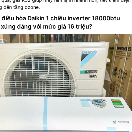
u quả, gas R32 giúp máy làm lạnh nhanh hơn, tiết kiệm điện
g đến tầng ozone.
 điều hòa Daikin 1 chiều inverter 18000btu
ứng đáng với mức giá 16 triệu?