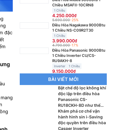
Chiều MSAFII-10CRN8
1 Chiều
4.250.000
ng
5.690.000
-25%
òng
Điều Hòa Nagakawa 9000Btu
1 Chiều NS-C09R2T30
ểm đặc
1 Chiều
ết
3.990.000
4.790.000
-17%
iểm
Điều Hòa Panasonic 9000Btu
1 Chiều Inverter CU/CS-
RU9AKH-8
hưng
Inverter
1 Chiều
9.150.000
BÀI VIẾT MỚI
màu
Bật chế độ lọc không khí
độc lập trên điều hòa
, mang
Panasonic CS-
n
RU18CKH-8D như thế
đồng
nào?
Khám phá cơ chế vận
hành hình sin i-Saving
độc quyền trên điều hòa
Casper Inverter
anh,