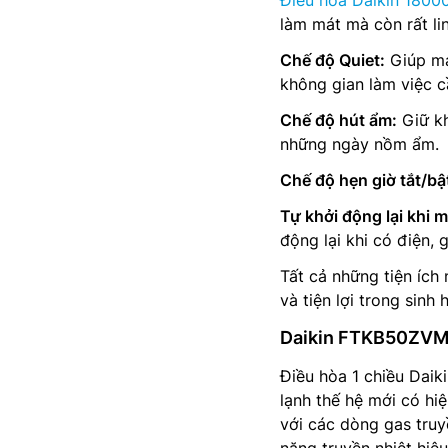
Điều hòa Daikin 18000
làm mát mà còn rất li
Chế độ Quiet:
Giúp má
không gian làm việc c
Chế độ hút ẩm:
Giữ kh
những ngày nồm ẩm.
Chế độ hẹn giờ tắt/bậ
Tự khởi động lại khi m
động lại khi có điện, 
Tất cả những tiện ích
và tiện lợi trong sinh
Daikin FTKB50ZVMV 
Điều hòa 1 chiều Dai
lạnh thế hệ mới có hiệ
với các dòng gas truy