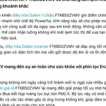
g khoảnh khắc
m khiến
điều hòa Daikin 1 chiều
FTKB50ZVMV ghi điểm chính
c nhanh nhờ chế độ Powerful, tính năng này sẽ cho phép m
 với công suất tối đa ngay sau khi khởi động. Không cần 
ó thể cảm nhận luồng không khí mát lạnh tức thì để xua tan 
hiệu quả.
tu,
điều hòa Daikin inverter
FTKB50ZVMV sẽ đáp ứng tốt n
 gian có diện tích lớn mà vẫn giữ được độ êm ái và ổn đị
 mang đến sự an toàn cho sức khỏe với phin lọc E
ượng không khí ngày càng trở thành mối lo ngại của nhiều g
n giá rẻ
FTKB50ZVMV lại mang đến giải pháp tối ưu nhờ h
e Blue kết hợp màng lọc bụi mịn PM2.5. Bộ lọc này có khả
huẩn và các tác nhân gây dị ứng trong không khí, giúp đảm 
 lành và an toàn cho sức khỏe.