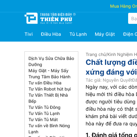
Mua Hàng Onl
Tivi
Điều Hòa
Tủ Lạnh
Máy Giặt
Điện 
Trang chủ
/
Kinh Nghiệm 
Dịch Vụ Sửa Chữa Bảo
Chất lượng đi
Dưỡng
xứng đáng với
Máy Giặt - Máy Sấy
Trung Tâm Bảo Hành
Tác giả: Nguyễn Quyết
Đă
Tư vấn Điều Hòa
Ngày nay, với các dò
Tư Vấn Robot hút bụi
hiệu mới thì điều hòa 
Tư Vấn Thiết Bị Nhà
Bếp
được người tiêu dùng 
Tư Vấn Tủ Đông
điều hòa này có thật
Tư Vấn Tủ Lạnh
khám phá bài viết dướ
Tư Vấn Tủ Mát
hòa này để đưa ra quy
Tư vấn về Bình Nóng
Lạnh
1. Đánh giá tổng 