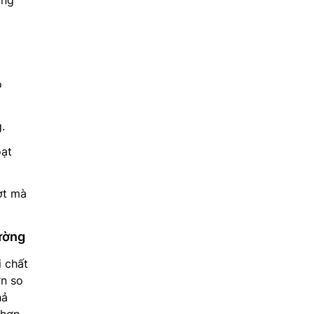
ăng
o
.
oạt
ợt mà
ường
 chất
ơn so
hả