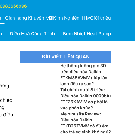
0983666996
Gian hàng Khuyến Mãi
Kinh Nghiệm Hay
Giới thiệu
g
h
Điều Hoà Công Trình
Bơm Nhiệt Heat Pump
BÀI VIẾT LIÊN QUAN
ó
Hệ thống luồng gió 3D
trên điều hòa Daikin
FTKM35AVMV giúp làm
lạnh đều ra sao?
ương
Tài chính dưới 8 triệu:
n
Điều hòa Daikin 9000btu
 chiếc
FTF25XAV1V có phải là
ng
vua phân khúc?
Mẹ bỉm sữa Review:
c điều
Điều hòa Daikin
FTKB25ZVMV có đủ êm
cho trẻ sơ sinh khó ngủ?