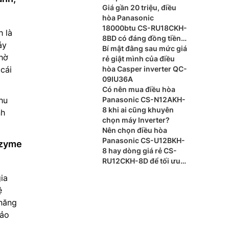
Giá gần 20 triệu, điều
hòa Panasonic
18000btu CS-RU18CKH-
 là
8BD có đáng đồng tiền
áy
bát gạo?
Bí mật đằng sau mức giá
chờ
rẻ giật mình của điều
cái
hòa Casper inverter QC-
09IU36A
Có nên mua điều hòa
hu
Panasonic CS-N12AKH-
8 khi ai cũng khuyên
nh
chọn máy Inverter?
Nên chọn điều hòa
Panasonic CS-U12BKH-
nzyme
8 hay dòng giá rẻ CS-
RU12CKH-8D để tối ưu
chi phí?
ia
ệ
 năng
bảo