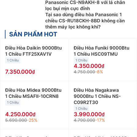
Panasonic CS-N9AKH-8 với lá chắn
lọc bụi mịn cực đỉnh
Tại sao dùng điều hòa Panasonic 1
chiều CS-RU18CKH-8BD không cần
thêm máy lọc không khí?
SẢN PHẨM HOT
Điều Hòa Daikin 9000Btu
Điều Hòa Funiki 9000Btu
1 Chiều FTF25XAV1V
1 Chiều HSC09TMU
1 Chiều
1 Chiều
4.350.000
7.350.000
4.750.000
-8%
Điều Hòa Midea 9000Btu
Điều Hòa Nagakawa
1 Chiều MSAFII-10CRN8
9000Btu 1 Chiều NS-
C09R2T30
1 Chiều
1 Chiều
4.250.000
3.990.000
5.690.000
-25%
4.790.000
-17%