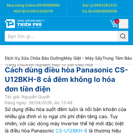
Mua Hàng Online:
0918969699
Đại Lý:
0983262323
Ninh Bình:
0912339019
Dự Án:
0983666996
0
Dịch Vụ Sửa Chữa Bảo Dưỡng
Máy Giặt - Máy Sấy
Trung Tâm Bảo
Trang chủ
/
Kinh Nghiệm Hay
/
Tư vấn Điều Hòa
Cách dùng điều hòa Panasonic CS-
U12BKH-8 cả đêm không lo hóa
đơn tiền điện
Tác giả: Nguyễn Quyết
Đăng ngày: 28/04/2026, lúc 13:49
Sử dụng điều hòa suốt đêm luôn là nỗi băn khoăn của
nhiều gia đình vì lo ngại chi phí điện tăng cao. Tuy
nhiên, với các dòng máy Inverter thế hệ mới đặc biệt
là điều hòa Panasonic
CS-U12BKH-8
là thương hiệu