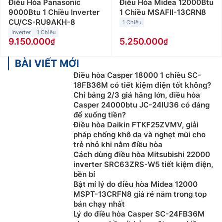
Điều Hòa Panasonic
Điều Hòa Midea 12000Btu
9000Btu 1 Chiều Inverter
1 Chiều MSAFII-13CRN8
CU/CS-RU9AKH-8
1 Chiều
Inverter
1 Chiều
9.150.000
5.250.000
BÀI VIẾT MỚI
Điều hòa Casper 18000 1 chiều SC-
18FB36M có tiết kiệm điện tốt không?
Chỉ bằng 2/3 giá hãng lớn, điều hòa
Casper 24000btu JC-24IU36 có đáng
để xuống tiền?
Điều hòa Daikin FTKF25ZVMV, giải
pháp chống khô da và nghẹt mũi cho
trẻ nhỏ khi nằm điều hòa
Cách dùng điều hòa Mitsubishi 22000
inverter SRC63ZRS-W5 tiết kiệm điện,
bền bỉ
Bật mí lý do điều hòa Midea 12000
MSPT-13CRFN8 giá rẻ nằm trong top
bán chạy nhất
Lý do điều hòa Casper SC-24FB36M