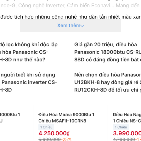
noe-G, Công nghệ Inverter, Cảm biến Econavi… Mang đến s
được tích hợp những công nghệ như dàn tản nhiệt màu xan
sản phẩm của Panasonic cũng mang đến sự an tâm cho khá
Xem thêm
eo công suất
độ lọc không khí độc lập
Giá gần 20 triệu, điều hòa
ông suất và tính năng, phù hợp với các không gian và nhu 
u hòa Panasonic CS-
Panasonic 18000btu CS-R
12000btu phù hợp với căn phòng của mình:
-8D như thế nào?
8BD có đáng đồng tiền bát
ic 9000btu phù hợp với những không gian nhỏ dưới 15m2
iao động từ 7 triệu đồng đến 15 triệu đồng/máy.
t người biết khi sử dụng
Nên chọn điều hòa Panason
 Panasonic inverter CS-
U12BKH-8 hay dòng giá rẻ 
nic 12000btu thường được lắp đặt cho những không gian c
H-8D
RU12CKH-8D để tối ưu chi 
nic 12000btu giao động từ 9 triệu đến 18 triệu đồng.
nic 18000btu phù hợp với những không gian có diện tích 
c 18000btu giao động từ 14 triệu đến 27 triệu đồng.
9000Btu 1
Điều Hòa Midea 9000Btu 1
Điều Hòa Na
U
Chiều MSAFII-10CRN8
1 Chiều NS-
nic 24000btu phù hợp với những không gian có diện tích t
1 Chiều
1 Chiều
u giao động từ 20 triệu đến 34 triệu đồng.
4.250.000
3.990.00
5.690.000
-25%
4.790.000
-1