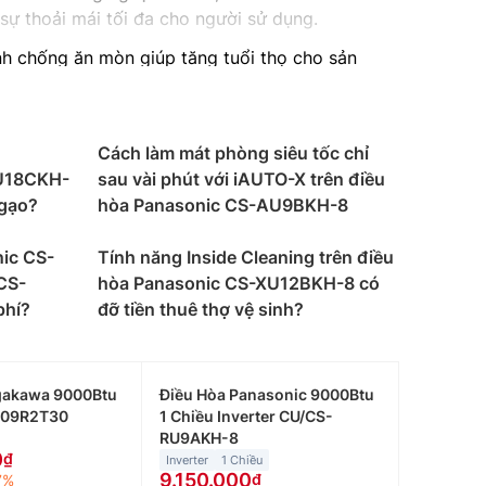
ự thoải mái tối đa cho người sử dụng.
h chống ăn mòn giúp tăng tuổi thọ cho sản
ch hàng.
Cách làm mát phòng siêu tốc chỉ
cầu sử dụng khác nhau. Dưới đây là một số gợi ý
U18CKH-
sau vài phút với iAUTO-X trên điều
 gạo?
hòa Panasonic CS-AU9BKH-8
 như phòng ngủ, phòng khách hay phòng làm
ic CS-
Tính năng Inside Cleaning trên điều
CS-
hòa Panasonic CS-XU12BKH-8 có
ó diện tích từ 15 đến dưới 20m2 như phòng
phí?
đỡ tiền thuê thợ vệ sinh?
từ 20 đến dưới 30m2 như phòng làm việc, cửa
gakawa 9000Btu
Điều Hòa Panasonic 9000Btu
C09R2T30
1 Chiều Inverter CU/CS-
ừ 30 đến 40m2 như nhà hàng, siêu thị nhỏ hay
RU9AKH-8
0
Inverter
1 Chiều
9.150.000
7%