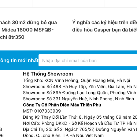
 Panasonic theo loại điều hòa như
anasonic 1 chiều thì chỉ có tính năng làm lạnh, phù hợp 
 mùa đông.
hách 30m2 đừng bỏ qua
Ý nghĩa các ký hiệu trên đi
a Midea 18000 MSFQB-
điều hòa Casper bạn đã biế
Panasonic 2 chiều vừa có khả năng làm lạnh trong mùa hè,
chỉ 8tr350
nơi có cả mùa đông và mùa hè.
thị Việt Nam có 03 dòng thông dụng chính:
ông tin mới nhất
òng điều hòa Panasonic giá rẻ không có công nghệ inverter
 sau thời gian sử dụng.
Hệ Thống Showroom
Tổng Kho: KCN Vĩnh Hoàng, Quận Hoàng Mai, Hà Nội
 dòng sản phẩm tập trung vào phân khúc tầm trung, dòng Đ
Showroom: Số 488 Hà Huy Tập, Yên Viên, Gia Lâm, Hà N
. Giá bán của loại điều hòa Panasonic inverter này khá rẻ s
Showroom: Số 89A Đường Lạc Long Quân, Phường Vĩnh 
Showroom: Số 331 Nguyễn Huệ, Ninh Phong, Ninh Bình
hững model điều hòa Panasonic inverter sử dụng Gas R32 ti
Công Ty Cổ Phần Điện Máy Thiên Phú
 gas R32 này có đặc điểm là áp suất cao, thân thiện với m
MST: 0107333989
xu hướng phát triển trong tương lai.
Đăng Ký Thay Đổi Lần Thứ: 8, Ngày 05 tháng 09 năm 2
Nơi Cấp: Phòng DKKD - Sở Kế Hoạch và Đầu Tư TP Hà N
u
3
Địa Chỉ Trụ Sở: Số 2, Ngách 765/27, Đường Nguyễn Văn L
96
Đồng, Q.Long Biên, TP.Hà Nội, Việt Nam