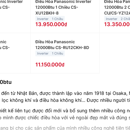
ic Inverter
Điều Hòa Panasonic Inverter
Điều Hòa Pa
u CS-
12000Btu 1 Chiều CS-
12000Btu 2 C
XU12BKH-8
CU/CS-YZ12
Inverter
1 Chiều
Inverter
2 Chi
13.950.000
13.350.0
nic
Điều Hòa Panasonic
u CS-
12000Btu CS-RU12CKH-8D
Inverter
1 Chiều
11.150.000
00btu
u đến từ Nhật Bản, được thành lập vào năm 1918 tại Osaka,
y lọc không khí và điều hòa không khí… Được nhiều người t
hiết kế liên tục được đổi mới và bổ sung thêm nhiều công 
 mình được chiếc điều hòa với vẻ ngoài đẹp mắt và đúng s
trang bị cho các sản phẩm của mình nhiều công nghệ tiên ti