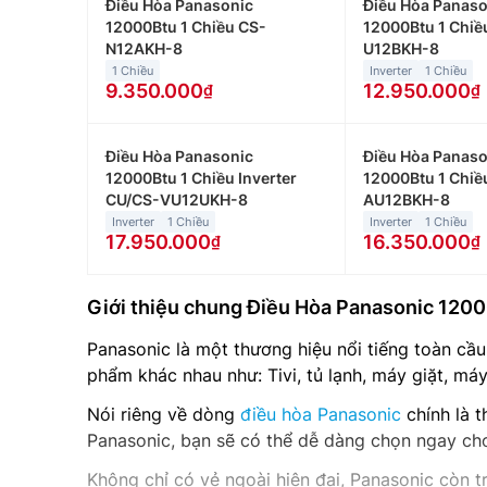
Điều Hòa Panasonic
Điều Hòa Panason
12000Btu 1 Chiều CS-
12000Btu 1 Chiề
N12AKH-8
U12BKH-8
1 Chiều
Inverter
1 Chiều
9.350.000
12.950.000
Điều Hòa Panasonic
Điều Hòa Panaso
12000Btu 1 Chiều Inverter
12000Btu 1 Chiề
CU/CS-VU12UKH-8
AU12BKH-8
Inverter
1 Chiều
Inverter
1 Chiều
17.950.000
16.350.000
Giới thiệu chung Điều Hòa Panasonic 120
Panasonic là một thương hiệu nổi tiếng toàn cầ
phẩm khác nhau như: Tivi, tủ lạnh, máy giặt, má
Nói riêng về dòng
điều hòa Panasonic
chính là t
Panasonic, bạn sẽ có thể dễ dàng chọn ngay cho
Không chỉ có vẻ ngoài hiện đại, Panasonic còn 