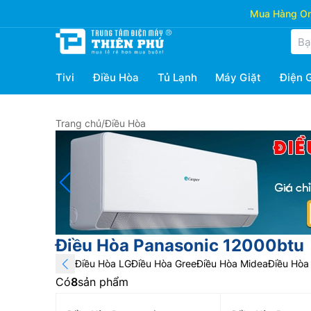
Mua Hàng Onl
Tivi
Điều Hòa
Tủ Lạnh
Máy Giặt
Điện 
Trang chủ
/
Điều Hòa
Điều Hòa Panasonic 12000btu
Điều Hòa LG
Điều Hòa Gree
Điều Hòa Midea
Điều Hòa 
Có
8
sản phẩm