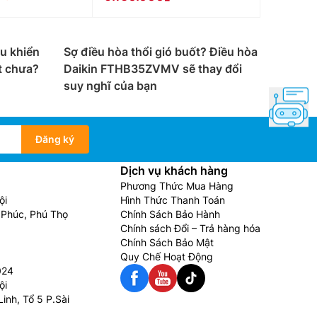
sử dụng ở những nơi không có mùa đông lạnh hoặc
ều khiển
Sợ điều hòa thổi gió buốt? Điều hòa
t chưa?
Daikin FTHB35ZVMV sẽ thay đổi
 vừa có thể làm ấm trong mùa đông. Giá thành
suy nghĩ của bạn
Đăng ký
 tiết kiệm điện, loại Điều hòa này được thiết kế
Dịch vụ khách hàng
Phương Thức Mua Hàng
iều hòa được trang bị công nghệ inverter tiết
ội
Hình Thức Thanh Toán
o với dòng cao cấp.
Phúc, Phú Thọ
Chính Sách Bảo Hành
Chính sách Đổi – Trả hàng hóa
ên tiến nhất cùng công nghệ Wifi và khả năng
Chính Sách Bảo Mật
ôi trường, cho độ lạnh sâu và tiết kiệm điện,
Quy Chế Hoạt Động
024
ội
inh, Tổ 5 P.Sài