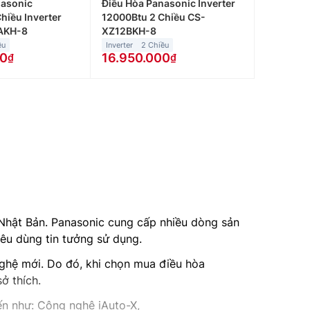
nasonic
Điều Hòa Panasonic Inverter
hiều Inverter
12000Btu 2 Chiều CS-
AKH-8
XZ12BKH-8
ều
Inverter
2 Chiều
00
16.950.000
 Nhật Bản. Panasonic cung cấp nhiều dòng sản
iêu dùng tin tưởng sử dụng.
nghệ mới. Do đó, khi chọn mua điều hòa
ở thích.
ến như: Công nghệ iAuto-X,