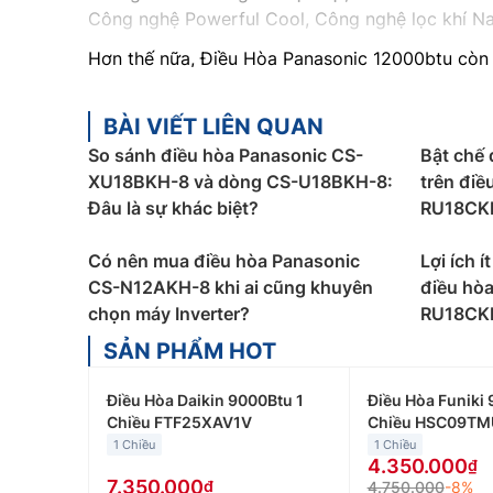
Công nghệ Powerful Cool, Công nghệ lọc khí Na
Hơn thế nữa, Điều Hòa Panasonic 12000btu còn 
phẩm. Với chế độ bảo hành 1 năm cho toàn bộ 
BÀI VIẾT LIÊN QUAN
Phân loại các dòng điều hòa Panasonic th
So sánh điều hòa Panasonic CS-
Bật chế 
Điều hòa Panasonic giá rẻ
được phân loại theo c
XU18BKH-8 và dòng CS-U18BKH-8:
trên điề
để giúp bạn lựa chọn mẫu Điều Hòa Panasonic 
Đâu là sự khác biệt?
RU18CKH
Điều hòa Panasonic 9000Btu
:
Điều hòa Panason
việc nhỏ. Giá bán điều hòa Panasonic 9000btu g
Có nên mua điều hòa Panasonic
Lợi ích í
CS-N12AKH-8 khi ai cũng khuyên
điều hòa
Điều hòa Panasonic 12000Btu
:
Điều hòa Panaso
chọn máy Inverter?
RU18CK
khách, phòng làm việc… Giá bán điều hòa Panaso
SẢN PHẨM HOT
Điều hòa Panasonic 18000Btu
:
Điều hòa Panaso
hàng hay phòng họp… Giá bán điều hòa Panasoni
Điều Hòa Daikin 9000Btu 1
Điều Hòa Funiki 
Chiều FTF25XAV1V
Chiều HSC09TM
Điều hòa Panasonic 24000Btu:
Điều hòa Panaso
1 Chiều
1 Chiều
phòng họp… Giá bán điều hòa Panasonic 24000bt
4.350.000
7.350.000
4.750.000
-8%