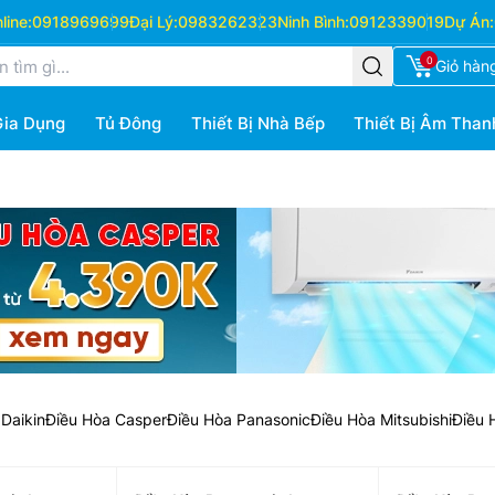
ine:
0918969699
Đại Lý:
0983262323
Ninh Bình:
0912339019
Dự Án:
0
Giỏ hàn
Gia Dụng
Tủ Đông
Thiết Bị Nhà Bếp
Thiết Bị Âm Than
Daikin
Điều Hòa Casper
Điều Hòa Panasonic
Điều Hòa Mitsubishi
Điều 