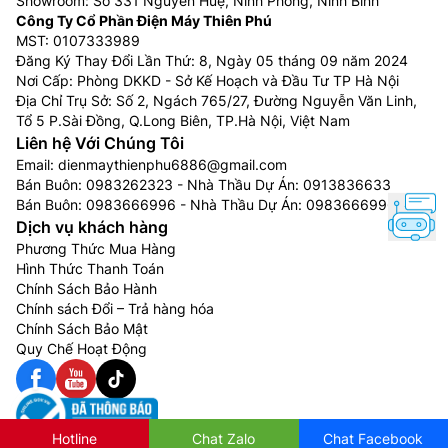
Showroom: Số 331 Nguyễn Huệ, Ninh Phong, Ninh Bình
Công Ty Cổ Phần Điện Máy Thiên Phú
MST: 0107333989
Đăng Ký Thay Đổi Lần Thứ: 8, Ngày 05 tháng 09 năm 2024
Nơi Cấp: Phòng DKKD - Sở Kế Hoạch và Đầu Tư TP Hà Nội
Địa Chỉ Trụ Sở: Số 2, Ngách 765/27, Đường Nguyễn Văn Linh,
Tổ 5 P.Sài Đồng, Q.Long Biên, TP.Hà Nội, Việt Nam
Liên hệ Với Chúng Tôi
Email:
dienmaythienphu6886@gmail.com
Bán Buôn:
0983262323
- Nhà Thầu Dự Án:
0913836633
Bán Buôn:
0983666996
- Nhà Thầu Dự Án:
0983666996
Dịch vụ khách hàng
Phương Thức Mua Hàng
Hình Thức Thanh Toán
Chính Sách Bảo Hành
Chính sách Đổi – Trả hàng hóa
Chính Sách Bảo Mật
Quy Chế Hoạt Động
Hotline
Chat Zalo
Chat Facebook