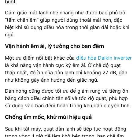
buốt.
Cảm giác mát lạnh nhẹ nhàng như được bao phủ bởi
“tấm chăn êm” giúp người dùng thoải mái hơn, đặc
biệt khi sử dụng điều hòa trong thời gian dài hoặc khi
ngủ.
Vận hành êm ái, lý tưởng cho ban đêm
Một ưu điểm nổi bật khác của
điều hòa Daikin inverter
là khả năng vận hành cực kỳ êm ái. Ở chế độ quạt
thấp nhất, độ ồn của dàn lạnh chỉ khoảng 27 dB, gần
như không gây ảnh hưởng đến giấc ngủ.
Dàn nóng cũng được tối ưu để giảm rung và tiếng ồn
bằng cách điều chỉnh tần số và tốc độ quạt, phù hợp
sử dụng vào ban đêm hoặc trong khu dân cư yên tĩnh.
Chống ẩm mốc, khử mùi hiệu quả
Sau khi tắt máy, quạt dàn lạnh sẽ tiếp tục hoạt động
trong vòng 1 giờ để làm khô bên trong, hạn chế ẩm