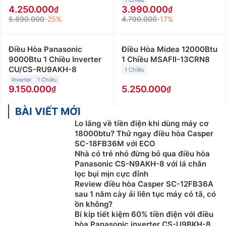
1 Chiều
4.250.000
3.990.000
5.690.000
-25%
4.790.000
-17%
Điều Hòa Panasonic
Điều Hòa Midea 12000Btu
9000Btu 1 Chiều Inverter
1 Chiều MSAFII-13CRN8
CU/CS-RU9AKH-8
1 Chiều
Inverter
1 Chiều
9.150.000
5.250.000
BÀI VIẾT MỚI
Lo lắng về tiền điện khi dùng máy cơ
18000btu? Thử ngay điều hòa Casper
SC-18FB36M với ECO
Nhà có trẻ nhỏ đừng bỏ qua điều hòa
Panasonic CS-N9AKH-8 với lá chắn
lọc bụi mịn cực đỉnh
Review điều hòa Casper SC-12FB36A
sau 1 năm cày ải liên tục máy có tã, có
ồn không?
Bí kíp tiết kiệm 60% tiền điện với điều
hòa Panasonic inverter CS-U9BKH-8