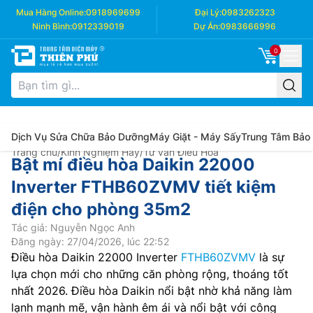
Mua Hàng Online:
0918969699
Đại Lý:
0983262323
Ninh Bình:
0912339019
Dự Án:
0983666996
0
Dịch Vụ Sửa Chữa Bảo Dưỡng
Máy Giặt - Máy Sấy
Trung Tâm Bảo
Trang chủ
/
Kinh Nghiệm Hay
/
Tư vấn Điều Hòa
Bật mí điều hòa Daikin 22000
Inverter FTHB60ZVMV tiết kiệm
điện cho phòng 35m2
Tác giả: Nguyễn Ngọc Anh
Đăng ngày: 27/04/2026, lúc 22:52
Điều hòa Daikin 22000 Inverter
FTHB60ZVMV
là sự
lựa chọn mới cho những căn phòng rộng, thoáng tốt
nhất 2026. Điều hòa Daikin nổi bật nhờ khả năng làm
lạnh mạnh mẽ, vận hành êm ái và nổi bật với công