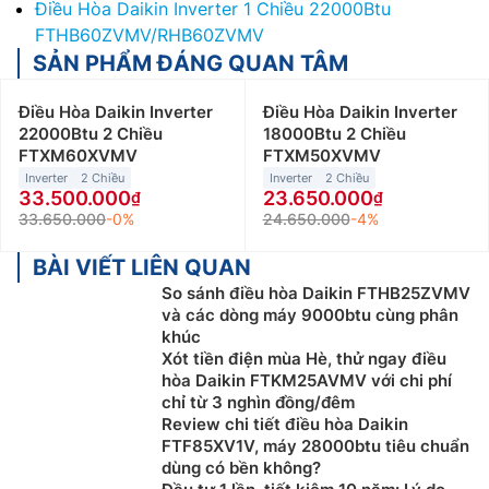
Điều Hòa Daikin Inverter 1 Chiều 22000Btu
FTHB60ZVMV/RHB60ZVMV
SẢN PHẨM ĐÁNG QUAN TÂM
Điều Hòa Daikin Inverter
Điều Hòa Daikin Inverter
22000Btu 2 Chiều
18000Btu 2 Chiều
FTXM60XVMV
FTXM50XVMV
Inverter
2 Chiều
Inverter
2 Chiều
33.500.000
23.650.000
33.650.000
-0%
24.650.000
-4%
BÀI VIẾT LIÊN QUAN
So sánh điều hòa Daikin FTHB25ZVMV
và các dòng máy 9000btu cùng phân
khúc
Xót tiền điện mùa Hè, thử ngay điều
hòa Daikin FTKM25AVMV với chi phí
chỉ từ 3 nghìn đồng/đêm
Review chi tiết điều hòa Daikin
FTF85XV1V, máy 28000btu tiêu chuẩn
dùng có bền không?