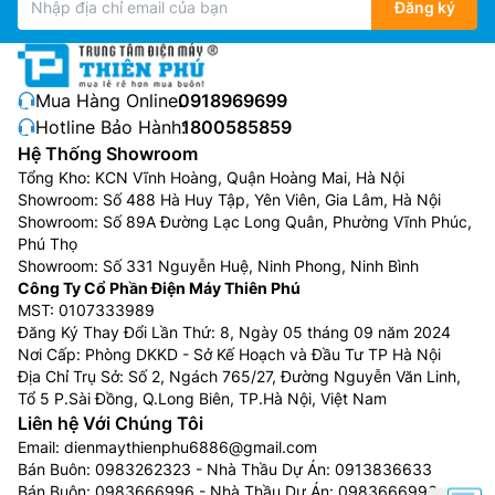
Đăng ký
Mua Hàng Online:
0918969699
Hotline Bảo Hành:
1800585859
Hệ Thống Showroom
Tổng Kho: KCN Vĩnh Hoàng, Quận Hoàng Mai, Hà Nội
Showroom: Số 488 Hà Huy Tập, Yên Viên, Gia Lâm, Hà Nội
Showroom: Số 89A Đường Lạc Long Quân, Phường Vĩnh Phúc,
Phú Thọ
Showroom: Số 331 Nguyễn Huệ, Ninh Phong, Ninh Bình
Công Ty Cổ Phần Điện Máy Thiên Phú
MST: 0107333989
Đăng Ký Thay Đổi Lần Thứ: 8, Ngày 05 tháng 09 năm 2024
Nơi Cấp: Phòng DKKD - Sở Kế Hoạch và Đầu Tư TP Hà Nội
Địa Chỉ Trụ Sở: Số 2, Ngách 765/27, Đường Nguyễn Văn Linh,
Tổ 5 P.Sài Đồng, Q.Long Biên, TP.Hà Nội, Việt Nam
Liên hệ Với Chúng Tôi
Email:
dienmaythienphu6886@gmail.com
Bán Buôn:
0983262323
- Nhà Thầu Dự Án:
0913836633
Bán Buôn:
0983666996
- Nhà Thầu Dự Án:
0983666996