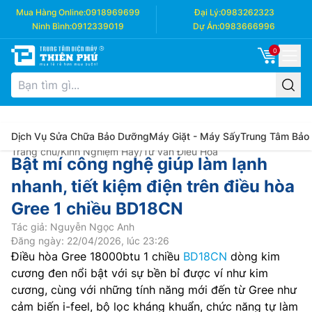
Mua Hàng Online:
0918969699
Đại Lý:
0983262323
Ninh Bình:
0912339019
Dự Án:
0983666996
0
Dịch Vụ Sửa Chữa Bảo Dưỡng
Máy Giặt - Máy Sấy
Trung Tâm Bảo
Trang chủ
/
Kinh Nghiệm Hay
/
Tư vấn Điều Hòa
Bật mí công nghệ giúp làm lạnh
nhanh, tiết kiệm điện trên điều hòa
Gree 1 chiều BD18CN
Tác giả: Nguyễn Ngọc Anh
Đăng ngày: 22/04/2026, lúc 23:26
Điều hòa Gree 18000btu 1 chiều
BD18CN
dòng kim
cương đen nổi bật với sự bền bỉ được ví như kim
cương, cùng với những tính năng mới đến từ Gree như
cảm biến i-feel, bộ lọc kháng khuẩn, chức năng tự làm