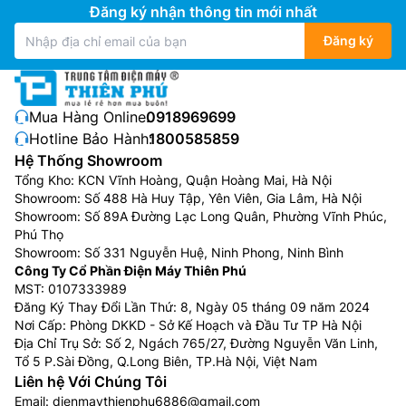
Đăng ký nhận thông tin mới nhất
Đăng ký
Mua Hàng Online:
0918969699
Hotline Bảo Hành:
1800585859
Hệ Thống Showroom
Tổng Kho: KCN Vĩnh Hoàng, Quận Hoàng Mai, Hà Nội
Showroom: Số 488 Hà Huy Tập, Yên Viên, Gia Lâm, Hà Nội
Showroom: Số 89A Đường Lạc Long Quân, Phường Vĩnh Phúc,
Phú Thọ
Showroom: Số 331 Nguyễn Huệ, Ninh Phong, Ninh Bình
Công Ty Cổ Phần Điện Máy Thiên Phú
MST: 0107333989
Đăng Ký Thay Đổi Lần Thứ: 8, Ngày 05 tháng 09 năm 2024
Nơi Cấp: Phòng DKKD - Sở Kế Hoạch và Đầu Tư TP Hà Nội
Địa Chỉ Trụ Sở: Số 2, Ngách 765/27, Đường Nguyễn Văn Linh,
Tổ 5 P.Sài Đồng, Q.Long Biên, TP.Hà Nội, Việt Nam
Liên hệ Với Chúng Tôi
Email:
dienmaythienphu6886@gmail.com