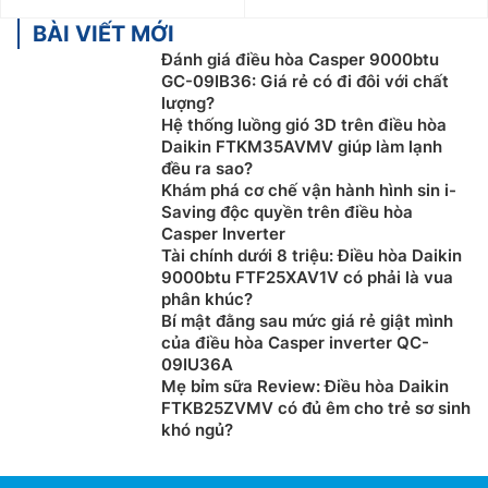
BÀI VIẾT MỚI
Đánh giá điều hòa Casper 9000btu
GC-09IB36: Giá rẻ có đi đôi với chất
lượng?
Hệ thống luồng gió 3D trên điều hòa
Daikin FTKM35AVMV giúp làm lạnh
đều ra sao?
Khám phá cơ chế vận hành hình sin i-
Saving độc quyền trên điều hòa
Casper Inverter
Tài chính dưới 8 triệu: Điều hòa Daikin
9000btu FTF25XAV1V có phải là vua
phân khúc?
Bí mật đằng sau mức giá rẻ giật mình
của điều hòa Casper inverter QC-
09IU36A
Mẹ bỉm sữa Review: Điều hòa Daikin
FTKB25ZVMV có đủ êm cho trẻ sơ sinh
khó ngủ?