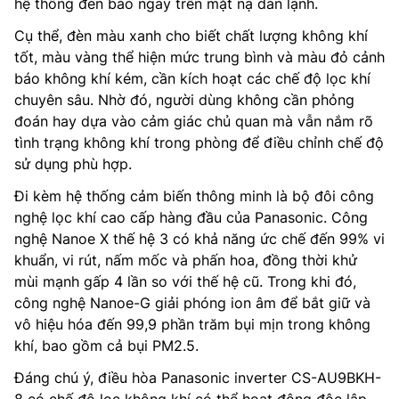
hệ thống đèn báo ngay trên mặt nạ dàn lạnh.
Cụ thể, đèn màu xanh cho biết chất lượng không khí
tốt, màu vàng thể hiện mức trung bình và màu đỏ cảnh
báo không khí kém, cần kích hoạt các chế độ lọc khí
chuyên sâu. Nhờ đó, người dùng không cần phỏng
đoán hay dựa vào cảm giác chủ quan mà vẫn nắm rõ
tình trạng không khí trong phòng để điều chỉnh chế độ
sử dụng phù hợp.
Đi kèm hệ thống cảm biến thông minh là bộ đôi công
nghệ lọc khí cao cấp hàng đầu của Panasonic. Công
nghệ Nanoe X thế hệ 3 có khả năng ức chế đến 99% vi
khuẩn, vi rút, nấm mốc và phấn hoa, đồng thời khử
mùi mạnh gấp 4 lần so với thế hệ cũ. Trong khi đó,
công nghệ Nanoe-G giải phóng ion âm để bắt giữ và
vô hiệu hóa đến 99,9 phần trăm bụi mịn trong không
khí, bao gồm cả bụi PM2.5.
Đáng chú ý, điều hòa Panasonic inverter CS-AU9BKH-