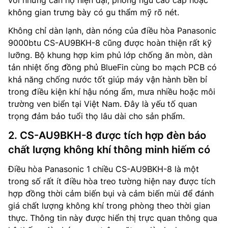
với những căn hộ hiện đại, phòng ngủ cao cấp hoặc
không gian trưng bày có gu thẩm mỹ rõ nét.
Không chỉ dàn lạnh, dàn nóng của điều hòa Panasonic
9000btu CS-AU9BKH-8 cũng được hoàn thiện rất kỹ
lưỡng. Bộ khung hợp kim phủ lớp chống ăn mòn, dàn
tản nhiệt ống đồng phủ BlueFin cùng bo mạch PCB có
khả năng chống nước tốt giúp máy vận hành bền bỉ
trong điều kiện khí hậu nóng ẩm, mưa nhiều hoặc môi
trường ven biển tại Việt Nam. Đây là yếu tố quan
trọng đảm bảo tuổi thọ lâu dài cho sản phẩm.
2. CS-AU9BKH-8 được tích hợp đèn báo
chất lượng không khí thông minh hiếm có
Điều hòa Panasonic 1 chiều CS-AU9BKH-8 là một
trong số rất ít điều hòa treo tường hiện nay được tích
hợp đồng thời cảm biến bụi và cảm biến mùi để đánh
giá chất lượng không khí trong phòng theo thời gian
thực. Thông tin này được hiển thị trực quan thông qua