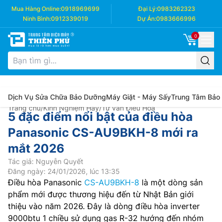
Mua Hàng Online:
0918969699
Đại Lý:
0983262323
Ninh Bình:
0912339019
Dự Án:
0983666996
0
Dịch Vụ Sửa Chữa Bảo Dưỡng
Máy Giặt - Máy Sấy
Trung Tâm Bảo
Trang chủ
/
Kinh Nghiệm Hay
/
Tư vấn Điều Hòa
5 đặc điểm nổi bật của điều hòa
Panasonic CS-AU9BKH-8 mới ra
mắt 2026
Tác giả: Nguyễn Quyết
Đăng ngày: 24/01/2026, lúc 13:35
Điều hòa Panasonic
CS-AU9BKH-8
là một dòng sản
phẩm mới được thương hiệu đến từ Nhật Bản giới
thiệu vào năm 2026. Đây là dòng điều hòa inverter
9000btu 1 chiều sử dụng gas R-32 hướng đến nhóm