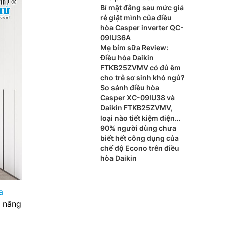
Bí mật đằng sau mức giá
rẻ giật mình của điều
hòa Casper inverter QC-
09IU36A
Mẹ bỉm sữa Review:
Điều hòa Daikin
FTKB25ZVMV có đủ êm
cho trẻ sơ sinh khó ngủ?
So sánh điều hòa
Casper XC-09IU38 và
Daikin FTKB25ZVMV,
loại nào tiết kiệm điện
tốt hơn?
90% người dùng chưa
biết hết công dụng của
chế độ Econo trên điều
hòa Daikin
a
h năng