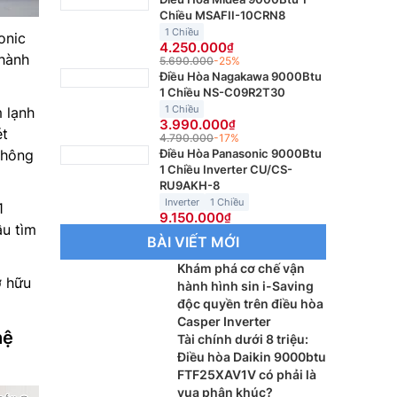
Chiều MSAFII-10CRN8
1 Chiều
onic
4.250.000
 hành
5.690.000
-25%
Điều Hòa Nagakawa 9000Btu
1 Chiều NS-C09R2T30
1 Chiều
 lạnh
3.990.000
ét
4.790.000
-17%
không
Điều Hòa Panasonic 9000Btu
1 Chiều Inverter CU/CS-
RU9AKH-8
Inverter
1 Chiều
1
9.150.000
ầu tìm
BÀI VIẾT MỚI
Khám phá cơ chế vận
ở hữu
hành hình sin i-Saving
độc quyền trên điều hòa
Casper Inverter
hệ
Tài chính dưới 8 triệu:
Điều hòa Daikin 9000btu
FTF25XAV1V có phải là
vua phân khúc?