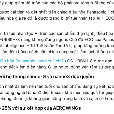
 này giúp giảm độ mòn của các bộ phận và tăng tuổi thọ của
ược cải tiến rõ dệt nhất trên chiếc điều hòa Panasonic 1 c
u hòa giá rẻ đó là được trang bị trí tuệ nhân tạo AI + ECO
n trí tuệ nhân tạo AI trên các sản phẩm điện lạnh, điều hòa
CS-U9BKH-8 cũng không đứng ngoài. Chế độ ECO của Panas
al Intelligence – Trí Tuệ Nhân Tạo (A.I.) giúp tăng cường kh
y lẫn đêm bằng cách cân chỉnh công suất làm lạnh thông mi
iều hòa Panasonic inverter 1 chiều
CS-U9BKH-8 được dán 
ăng tiết kiệm điện năng. Giúp người dùng yên tâm sử dụng
 với hệ thống nanoe-G và nanoeX độc quyền
ích nhất đã làm nên tên tuổi cho sản phẩm. Bằng sự kết hợp
i công nghệ NanoeX diệt khuẩn, khử mùi hiệu quả tới giúp
phòng, đem lại không gian sống trong lành và sạch sẽ hơn.
p 25% với sự kết hợp của AEROWINGs