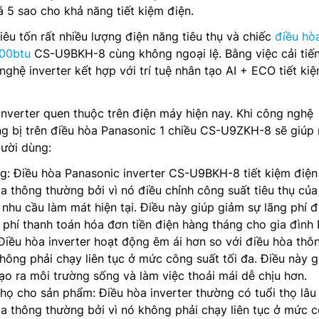
 5 sao cho khả năng tiết kiệm điện.
iêu tốn rất nhiều lượng điện năng tiêu thụ và chiếc
điều hò
000btu
CS-U9BKH-8 cùng không ngoại lệ. Bằng việc cải tiế
nghệ inverter kết hợp với trí tuệ nhân tạo AI + ECO tiết ki
verter quen thuộc trên điện máy hiện nay. Khi công nghệ
ng bị trên điều hòa Panasonic 1 chiều CS-U9ZKH-8 sẽ giúp
gười dùng:
ng: Điều hòa Panasonic inverter CS-U9BKH-8 tiết kiệm điệ
a thông thường bởi vì nó điều chỉnh công suất tiêu thụ củ
nhu cầu làm mát hiện tại. Điều này giúp giảm sự lãng phí đ
i phí thanh toán hóa đơn tiền điện hàng tháng cho gia đình 
Điều hòa inverter hoạt động êm ái hơn so với điều hòa thô
hông phải chạy liên tục ở mức công suất tối đa. Điều này g
ạo ra môi trường sống và làm việc thoải mái dễ chịu hơn.
họ cho sản phẩm: Điều hòa inverter thường có tuổi thọ lâu
òa thông thường bởi vì nó không phải chạy liên tục ở mức 