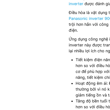
inverter
được đánh giá
Điều hòa là vật dụng t
Panasonic inverter 9
trội hơn hẳn với công 
điện.
Ứng dụng công nghệ in
inverter này được tra
lại nhiều lợi ích cho n
Tiết kiệm điện nă
hơn so với điều hò
cơ để phù hợp với 
năng, tiết kiệm ch
Hoạt động êm ái: 
thường bởi vì nó k
giảm tiếng ồn và t
Tăng độ bền tuổi t
hơn so với điều h