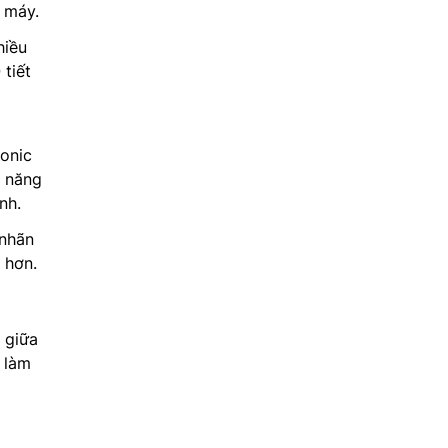
 máy.
hiều
 tiết
onic
ả năng
nh.
nhãn
 hơn.
 giữa
 làm