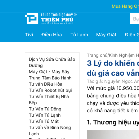
Mua Hàng Onl
Tivi
Điều Hòa
Tủ Lạnh
Máy Giặt
Điện 
Trang chủ
/
Kinh Nghiệm 
Dịch Vụ Sửa Chữa Bảo
3 Lý do khiến
Dưỡng
dù giá cao vẫ
Máy Giặt - Máy Sấy
Trung Tâm Bảo Hành
Tác giả: Nguyễn Ngọc A
Tư vấn Điều Hòa
Với mức giá 10.950.00
Tư Vấn Robot hút bụi
bằng chung điều hòa 9
Tư Vấn Thiết Bị Nhà
Bếp
chạy và được yêu thíc
Tư Vấn Tủ Đông
có khả năng tiết kiệm 
Tư Vấn Tủ Lạnh
Tư Vấn Tủ Mát
1. Thương hiệu u
Tư vấn về Bình Nóng
Lạnh