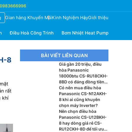
0983666996
Gian hàng Khuyến Mãi
Kinh Nghiệm Hay
Giới thiệu
g
h
Điều Hoà Công Trình
Bơm Nhiệt Heat Pump
BÀI VIẾT LIÊN QUAN
KH-8
Giá gần 20 triệu, điều
hòa Panasonic
18000btu CS-RU18CKH-
8BD có đáng đồng tiền
 mặt
bát gạo?
Có nên mua điều hòa
n rất
Panasonic CS-N12AKH-
 khí
8 khi ai cũng khuyên
chọn máy Inverter?
Nên chọn điều hòa
Panasonic CS-U12BKH-
8 hay dòng giá rẻ CS-
RU12CKH-8D để tối ưu