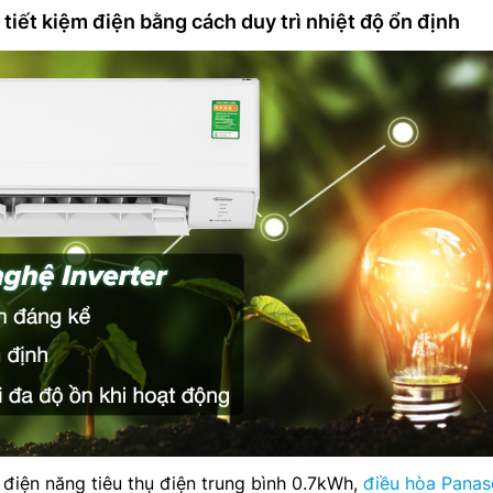
tiết kiệm điện bằng cách duy trì nhiệt độ ổn định
ụ điện năng tiêu thụ điện trung bình 0.7kWh,
điều hòa Panas