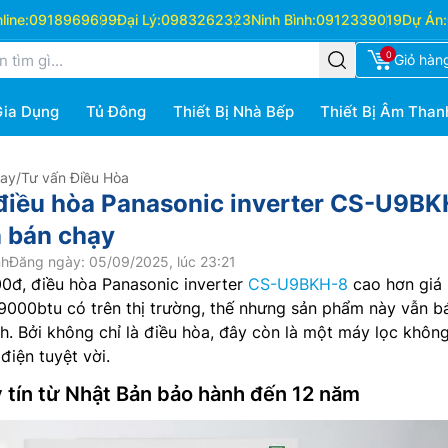
ine:
0918969699
Đại Lý:
0983262323
Ninh Bình:
0912339019
Dự Án:
0
Giỏ hàn
Gia Dụng
Tủ Đông
Thiết Bị Nhà Bếp
Thiết Bị Âm Than
Hay
/
Tư vấn Điều Hòa
 điều hòa Panasonic inverter CS-U9B
n bán chạy
nh
Đăng ngày: 05/09/2025, lúc 23:21
0đ, điều hòa Panasonic inverter
CS-U9BKH-8
cao hơn giá
000btu có trên thị trường, thế nhưng sản phẩm này vẫn bá
h. Bởi không chỉ là điều hòa, đây còn là một máy lọc không
điện tuyệt vời.
y tín từ Nhật Bản bảo hành đến 12 năm