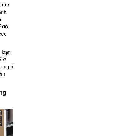
được
ánh
n
ế độ
cực
p bạn
8 ở
n nghi
iệm
ng