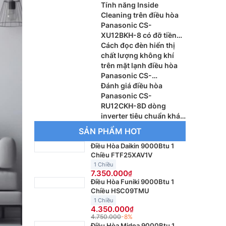
chi phí?
Tính năng Inside
Cleaning trên điều hòa
Panasonic CS-
XU12BKH-8 có đỡ tiền
thuê thợ vệ sinh?
Cách đọc đèn hiển thị
chất lượng không khí
trên mặt lạnh điều hòa
Panasonic CS-
AU12BKH-8
Đánh giá điều hòa
Panasonic CS-
RU12CKH-8D dòng
inverter tiêu chuẩn khác
gì máy cao cấp?
SẢN PHẨM HOT
Điều Hòa Daikin 9000Btu 1
Chiều FTF25XAV1V
1 Chiều
7.350.000
Điều Hòa Funiki 9000Btu 1
Chiều HSC09TMU
1 Chiều
4.350.000
4.750.000
-8%
Điều Hòa Midea 9000Btu 1