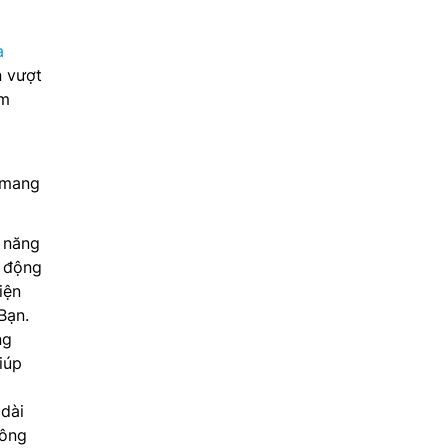
a
n vượt
ệm
 mang
n năng
a động
iện
Bạn.
ng
iúp
 dài
công