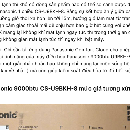
m lạnh thì khó có dòng sản phẩm nào có thể so sánh được 
nasonic 1 chiều CS-U9BKH-8. Bằng sự kết hợp ăn ý giữa c
ng gió thổi xa hơn lên tới 15m, hướng gió làm mát từ trầ
n cảm giác thoải mái dễ chịu hơn bao giờ hết cùng với ch
X mang lại không khí mát lạnh ngay tức thì trong thời gian 
 không gian mát lạnh tức thì ngay khi bật máy.
ơi: Chỉ cần tải ứng dụng Panasonic Comfort Cloud cho phé
ọi tính năng của máy điều hòa Panasonic 9000btu U9BKH-
là một giải pháp hoàn hảo không chỉ mang lại cuộc sống tiệ
khi về nhà…) mà còn giúp kiểm soát điều hòa từ đó tiết k
asonic 9000btu CS-U9BKH-8 mức giá tương xứ