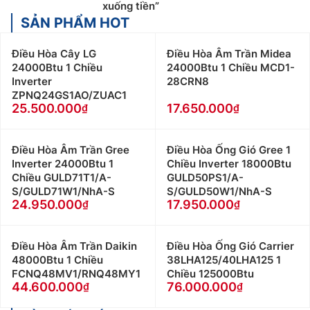
xuống tiền”
SẢN PHẨM HOT
Điều Hòa Cây LG
Điều Hòa Âm Trần Midea
24000Btu 1 Chiều
24000Btu 1 Chiều MCD1-
Inverter
28CRN8
ZPNQ24GS1AO/ZUAC1
25.500.000
17.650.000
Điều Hòa Âm Trần Gree
Điều Hòa Ống Gió Gree 1
Inverter 24000Btu 1
Chiều Inverter 18000Btu
Chiều GULD71T1/A-
GULD50PS1/A-
S/GULD71W1/NhA-S
S/GULD50W1/NhA-S
24.950.000
17.950.000
Điều Hòa Âm Trần Daikin
Điều Hòa Ống Gió Carrier
48000Btu 1 Chiều
38LHA125/40LHA125 1
FCNQ48MV1/RNQ48MY1
Chiều 125000Btu
44.600.000
76.000.000