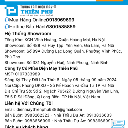
Mua Hàng Online:
0918969699
Hotline Bảo Hành:
1800585859
Hệ Thống Showroom
Tổng Kho: KCN Vĩnh Hoàng, Quận Hoàng Mai, Hà Nội
Showroom: Số 488 Hà Huy Tập, Yên Viên, Gia Lâm, Hà Nội
Showroom: Số 89A Đường Lạc Long Quân, Phường Vĩnh Phúc,
Phú Thọ
Showroom: Số 331 Nguyễn Huệ, Ninh Phong, Ninh Bình
Công Ty Cổ Phần Điện Máy Thiên Phú
MST: 0107333989
Đăng Ký Thay Đổi Lần Thứ: 8, Ngày 05 tháng 09 năm 2024
Nơi Cấp: Phòng DKKD - Sở Kế Hoạch và Đầu Tư TP Hà Nội
Địa Chỉ Trụ Sở: Số 2, Ngách 765/27, Đường Nguyễn Văn Linh,
Tổ 5 P.Sài Đồng, Q.Long Biên, TP.Hà Nội, Việt Nam
Liên hệ Với Chúng Tôi
Email:
dienmaythienphu6886@gmail.com
Bán Buôn:
0983262323
- Nhà Thầu Dự Án:
0913836633
Bán Buôn:
0983666996
- Nhà Thầu Dự Án:
0983666996
Dịch vụ khách hàng