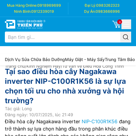
Mua Hàng Online:
0918969699
Đại Lý:
0983262323
Ninh Bình:
0912339019
Dự Án:
0983666996
0
Dịch Vụ Sửa Chữa Bảo Dưỡng
Máy Giặt - Máy Sấy
Trung Tâm Bảo
Trang chủ
/
Kinh Nghiệm Hay
/
Tư vấn về Điều Hòa Công Trình
Tại sao điều hòa cây Nagakawa
inverter NIP-C100R1K56 là sự lựa
chọn tối ưu cho nhà xưởng và hội
trường?
Tác giả: Long
Đăng ngày: 10/07/2025, lúc 21:49
Điều hòa cây Nagakawa inverter
NIP-C100R1K56
đang
trở thành sự lựa chọn hàng đầu trong phân khúc điều