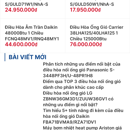
S/GULD71W1/NhA-S
S/GULD50W1/NhA-S
24.950.000
17.950.000
Điều Hòa Âm Trần Daikin
Điều Hòa Ống Gió Carrier
48000Btu 1 Chiều
38LHA125/40LHA125 1
FCNQ48MV1/RNQ48MY1
Chiều 125000Btu
44.600.000
76.000.000
BÀI VIẾT MỚI
Phân tích những ưu điểm nổi bật của
điều hòa nối ống gió Panasonic S-
3448PF3H/U-48PR1H8
Điểm qua TOP 3 điều hòa nối ống gió
dành cho phân khúc cao cấp
Điều hòa nối ống gió LG
ZBNW36GM3D1/ZUUW36GV1 có
những ưu điểm gì nổi bật?
Tìm hiểu 5+ tính năng đi kèm của điều
hòa nối ống gió Daikin
FBA71BVMA9/RZA71DV1
Máy bơm nhiệt heat pump Ariston giá