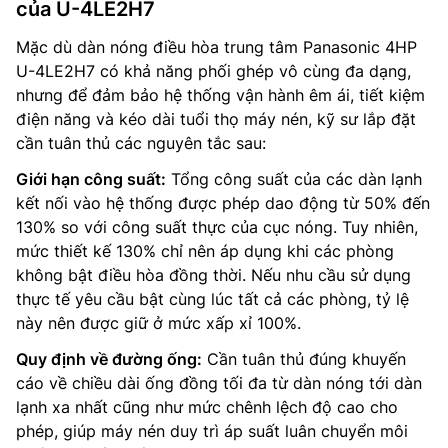
của U-4LE2H7
Mặc dù dàn nóng điều hòa trung tâm Panasonic 4HP
U-4LE2H7 có khả năng phối ghép vô cùng đa dạng,
nhưng để đảm bảo hệ thống vận hành êm ái, tiết kiệm
điện năng và kéo dài tuổi thọ máy nén, kỹ sư lắp đặt
cần tuân thủ các nguyên tắc sau:
Giới hạn công suất:
Tổng công suất của các dàn lạnh
kết nối vào hệ thống được phép dao động từ 50% đến
130% so với công suất thực của cục nóng. Tuy nhiên,
mức thiết kế 130% chỉ nên áp dụng khi các phòng
không bật điều hòa đồng thời. Nếu nhu cầu sử dụng
thực tế yêu cầu bật cùng lúc tất cả các phòng, tỷ lệ
này nên được giữ ở mức xấp xỉ 100%.
Quy định về đường ống:
Cần tuân thủ đúng khuyến
cáo về chiều dài ống đồng tối đa từ dàn nóng tới dàn
lạnh xa nhất cũng như mức chênh lệch độ cao cho
phép, giúp máy nén duy trì áp suất luân chuyển môi