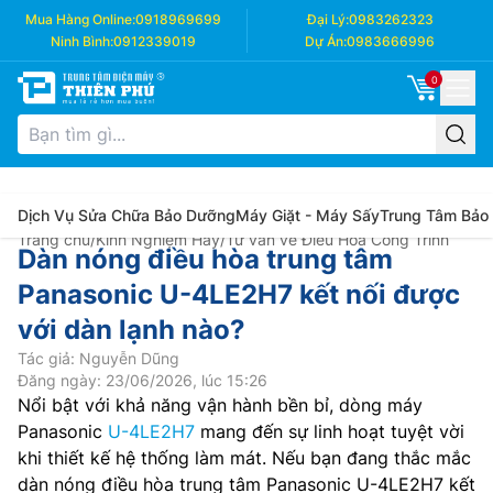
Mua Hàng Online:
0918969699
Đại Lý:
0983262323
Ninh Bình:
0912339019
Dự Án:
0983666996
0
Dịch Vụ Sửa Chữa Bảo Dưỡng
Máy Giặt - Máy Sấy
Trung Tâm Bảo
Trang chủ
/
Kinh Nghiệm Hay
/
Tư vấn về Điều Hòa Công Trình
Dàn nóng điều hòa trung tâm
Panasonic U-4LE2H7 kết nối được
với dàn lạnh nào?
Tác giả: Nguyễn Dũng
Đăng ngày: 23/06/2026, lúc 15:26
Nổi bật với khả năng vận hành bền bỉ, dòng máy
Panasonic
U-4LE2H7
mang đến sự linh hoạt tuyệt vời
khi thiết kế hệ thống làm mát. Nếu bạn đang thắc mắc
dàn nóng điều hòa trung tâm Panasonic U-4LE2H7 kết