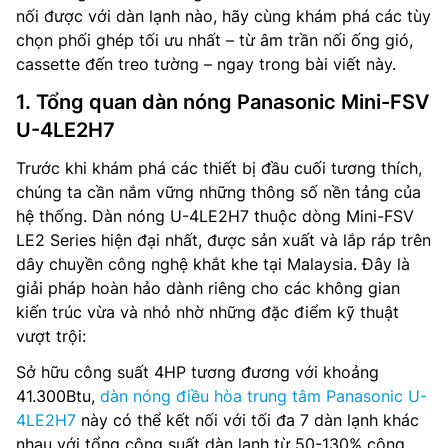
nối được với dàn lạnh nào, hãy cùng khám phá các tùy
chọn phối ghép tối ưu nhất – từ âm trần nối ống gió,
cassette đến treo tường – ngay trong bài viết này.
1. Tổng quan dàn nóng Panasonic Mini-FSV
U-4LE2H7
Trước khi khám phá các thiết bị đầu cuối tương thích,
chúng ta cần nắm vững những thông số nền tảng của
hệ thống. Dàn nóng U-4LE2H7 thuộc dòng Mini-FSV
LE2 Series hiện đại nhất, được sản xuất và lắp ráp trên
dây chuyền công nghệ khắt khe tại Malaysia. Đây là
giải pháp hoàn hảo dành riêng cho các không gian
kiến trúc vừa và nhỏ nhờ những đặc điểm kỹ thuật
vượt trội:
Sở hữu công suất 4HP tương đương với khoảng
41.300Btu,
dàn nóng điều hòa trung tâm Panasonic U-
4LE2H7
này có thể kết nối với tối đa 7 dàn lạnh khác
nhau với tổng công suất dàn lạnh từ 50-130% công