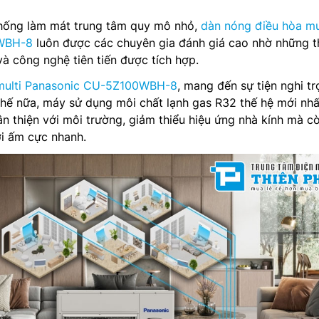
thống làm mát trung tâm quy mô nhỏ,
dàn nóng điều hòa mu
WBH-8
luôn được các chuyên gia đánh giá cao nhờ những 
và công nghệ tiên tiến được tích hợp.
multi Panasonic CU-5Z100WBH-8
, mang đến sự tiện nghi tr
hế nữa, máy sử dụng môi chất lạnh gas R32 thế hệ mới nhấ
n thiện với môi trường, giảm thiểu hiệu ứng nhà kính mà c
ởi ấm cực nhanh.