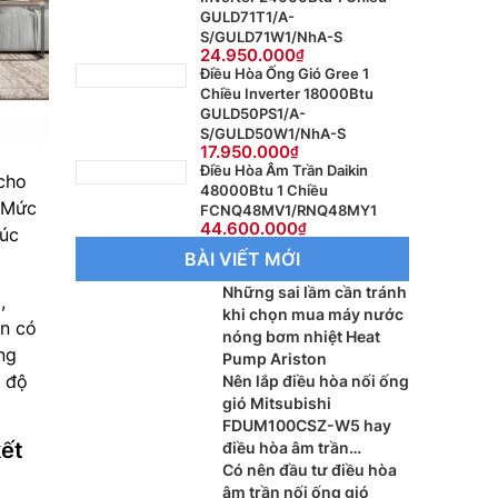
GULD71T1/A-
S/GULD71W1/NhA-S
24.950.000
Điều Hòa Ống Gió Gree 1
Chiều Inverter 18000Btu
GULD50PS1/A-
S/GULD50W1/NhA-S
17.950.000
Điều Hòa Âm Trần Daikin
cho
48000Btu 1 Chiều
. Mức
FCNQ48MV1/RNQ48MY1
44.600.000
rúc
BÀI VIẾT MỚI
Những sai lầm cần tránh
,
khi chọn mua máy nước
àn có
nóng bơm nhiệt Heat
ng
Pump Ariston
4 độ
Nên lắp điều hòa nối ống
gió Mitsubishi
FDUM100CSZ-W5 hay
kết
điều hòa âm trần
Mitsubishi FDT100CNZ-
Có nên đầu tư điều hòa
W5 cho phòng khách?
âm trần nối ống gió