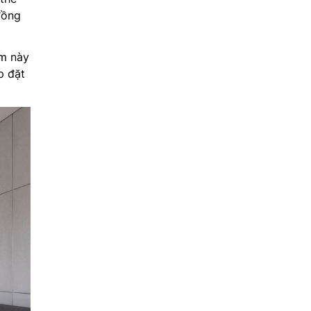
đồng
ẩm này
p đặt