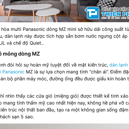
 hòa multi Panasonic dòng MZ mini sở hữu dải công suất t
, dàn lạnh này được tích hợp sẵn bơm nước ngưng cột áp
 và chế độ Quiet..
ió mỏng dòng MZ
ình đòi hỏi sự hoàn mỹ tuyệt đối về mặt kiến trúc,
dàn lạnh
i Panasonic
MZ là sự lựa chọn mang tính “chân ái”. Điểm đặ
toàn bộ phần máy móc, đường ống đều được giấu kín hoàn 
ỉ nhìn thấy các cửa gió (miệng gió) được thiết kế tinh xảo 
áp mang tính thẩm mỹ cao nhất hiện nay, không hề phá vỡ c
iến trúc nội thất ban đầu, tạo ra một không gian sống đậm
hách sạn 5 sao.