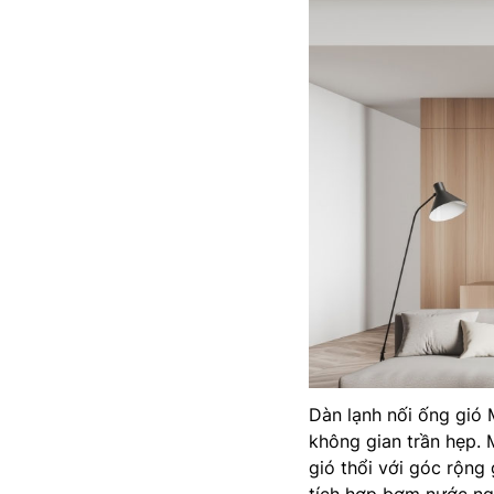
Dàn lạnh nối ống gió 
không gian trần hẹp.
gió thổi với góc rộn
tích hợp bơm nước ng