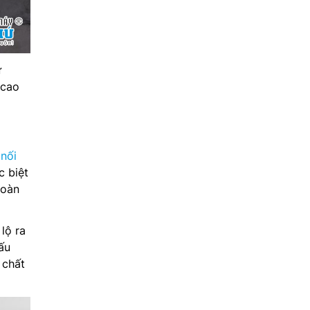
ừ
 cao
 nối
c biệt
toàn
lộ ra
ấu
 chất