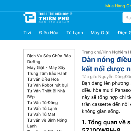
Mua Hàng Onl
Tivi
Điều Hòa
Tủ Lạnh
Máy Giặt
Điện 
Trang chủ
/
Kinh Nghiệm 
Dịch Vụ Sửa Chữa Bảo
Dàn nóng điề
Dưỡng
kết nối được 
Máy Giặt - Máy Sấy
Trung Tâm Bảo Hành
Tác giả: Nguyễn Dũng
Đă
Tư vấn Điều Hòa
Bạn đang lên phương 
Tư Vấn Robot hút bụi
điều hòa multi Panas
Tư Vấn Thiết Bị Nhà
Bếp
này sẽ tổng hợp chi t
Tư Vấn Tủ Đông
trần cassette đến nối
Tư Vấn Tủ Lạnh
không gian sống.
Tư Vấn Tủ Mát
Tư vấn về Bình Nóng
1. Tổng quan về 
Lạnh
5Z100WBH-8