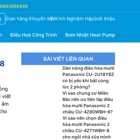
0983666996
Gian hàng Khuyến Mãi
Kinh Nghiệm Hay
Giới thiệu
g
h
Điều Hoà Công Trình
Bơm Nhiệt Heat Pump
BÀI VIẾT LIÊN QUAN
-8
Dàn nóng điều hòa multi
Panasonic CU-2U18YBZ
có bị yếu khi bật cùng
lúc 2 phòng?
nóng
Vì sao chung cư Miền
 viết
Bắc nên ưu tiên lắp điều
, âm
hòa multi Panasonic 2
cho
chiều CU-4Z80WBH-8?
Vì sao nên chọn điều
hòa multi Panasonic 2
chiều CU-4Z71WBH-8
cho ngôi nhà của mình