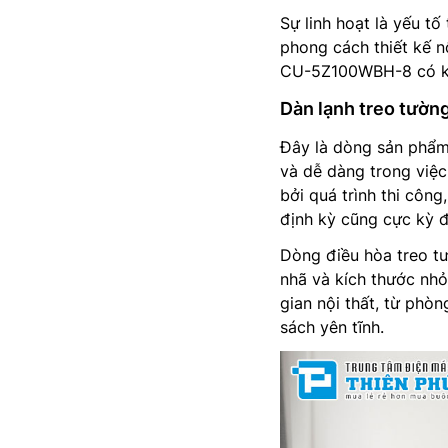
Sự linh hoạt là yếu t
phong cách thiết kế n
CU-5Z100WBH-8 có khả
Dàn lạnh treo tườ
Đây là dòng sản phẩm 
và dễ dàng trong việc
bởi quá trình thi côn
định kỳ cũng cực kỳ đ
Dòng điều hòa treo tư
nhã và kích thước nh
gian nội thất, từ ph
sách yên tĩnh.