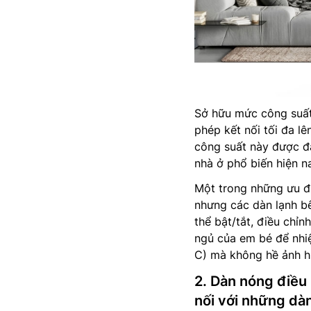
Sở hữu mức công suấ
phép kết nối tối đa l
công suất này được đá
nhà ở phổ biến hiện n
Một trong những ưu đ
nhưng các dàn lạnh bê
thể bật/tắt, điều chỉn
ngủ của em bé để nhi
C) mà không hề ảnh h
2. Dàn nóng điều
nối với những dà