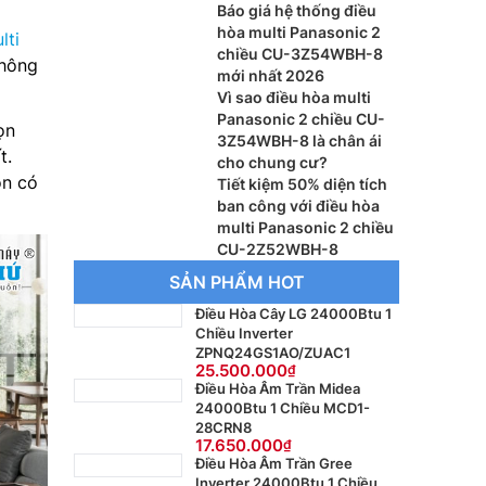
Báo giá hệ thống điều
hòa multi Panasonic 2
lti
chiều CU-3Z54WBH-8
thông
mới nhất 2026
Vì sao điều hòa multi
Panasonic 2 chiều CU-
ọn
3Z54WBH-8 là chân ái
t.
cho chung cư?
òn có
Tiết kiệm 50% diện tích
ban công với điều hòa
multi Panasonic 2 chiều
CU-2Z52WBH-8
SẢN PHẨM HOT
Điều Hòa Cây LG 24000Btu 1
Chiều Inverter
ZPNQ24GS1AO/ZUAC1
25.500.000
Điều Hòa Âm Trần Midea
24000Btu 1 Chiều MCD1-
28CRN8
17.650.000
Điều Hòa Âm Trần Gree
Inverter 24000Btu 1 Chiều