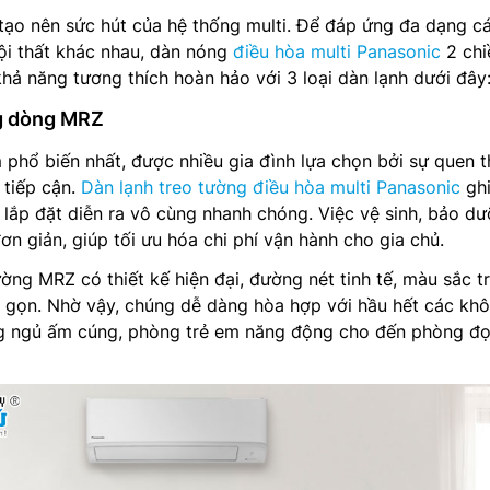
ố tạo nên sức hút của hệ thống multi. Để đáp ứng đa dạng c
ội thất khác nhau, dàn nóng
điều hòa multi Panasonic
2 chi
 năng tương thích hoàn hảo với 3 loại dàn lạnh dưới đây
ng dòng MRZ
phổ biến nhất, được nhiều gia đình lựa chọn bởi sự quen 
 tiếp cận.
Dàn lạnh treo tường điều hòa multi Panasonic
ghi
g, lắp đặt diễn ra vô cùng nhanh chóng. Việc vệ sinh, bảo d
ơn giản, giúp tối ưu hóa chi phí vận hành cho gia chủ.
ờng MRZ có thiết kế hiện đại, đường nét tinh tế, màu sắc t
ỏ gọn. Nhờ vậy, chúng dễ dàng hòa hợp với hầu hết các kh
òng ngủ ấm cúng, phòng trẻ em năng động cho đến phòng đ