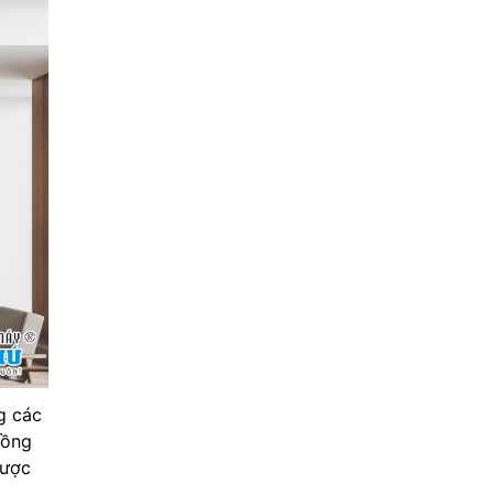
g các
uồng
được