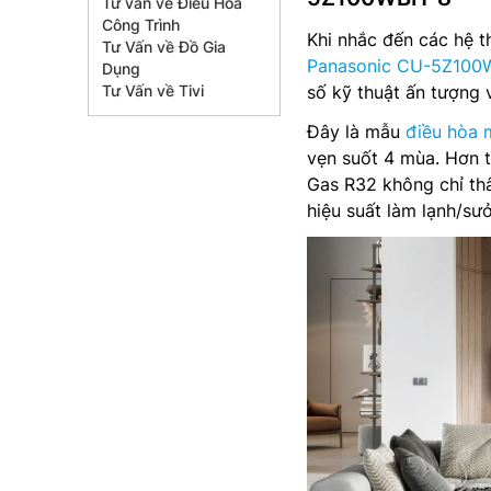
Tư vấn về Điều Hòa
Công Trình
Khi nhắc đến các hệ 
Tư Vấn về Đồ Gia
Panasonic CU-5Z100
Dụng
Tư Vấn về Tivi
số kỹ thuật ấn tượng 
Đây là mẫu
điều hòa 
vẹn suốt 4 mùa. Hơn t
Gas R32 không chỉ thâ
hiệu suất làm lạnh/sư