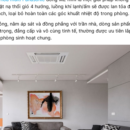
mặt nạ thổi gió 4 hướng, luồng khí lạnh/ấm sẽ được lan tỏa 
h, loại bỏ hoàn toàn các góc khuất nhiệt độ trong phòng.
ỏng, nằm áp sát và đồng phẳng với trần nhà, dòng sản ph
trọng, đẳng cấp và vô cùng tinh tế, thường được ưu tiên lắ
 phòng sinh hoạt chung.