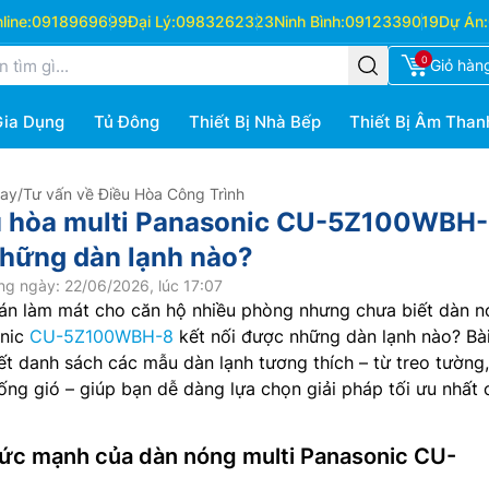
ine:
0918969699
Đại Lý:
0983262323
Ninh Bình:
0912339019
Dự Án:
0
Giỏ hàn
Gia Dụng
Tủ Đông
Thiết Bị Nhà Bếp
Thiết Bị Âm Than
Hay
/
Tư vấn về Điều Hòa Công Trình
u hòa multi Panasonic CU-5Z100WBH
những dàn lạnh nào?
ng ngày: 22/06/2026, lúc 17:07
án làm mát cho căn hộ nhiều phòng nhưng chưa biết dàn 
onic
CU-5Z100WBH-8
kết nối được những dàn lạnh nào? Bài
iết danh sách các mẫu dàn lạnh tương thích – từ treo tường
 ống gió – giúp bạn dễ dàng lựa chọn giải pháp tối ưu nhất 
sức mạnh của dàn nóng multi Panasonic CU-