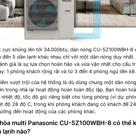
t cực khủng lên tới 34.000btu, dàn nóng CU-5Z100WBH-8 
ên đến 5 dàn lạnh khác nhau chỉ với một dàn nóng duy nhất
nh giá là sự lựa chọn hoàn hảo và vừa vặn nhất cho cấu t
ay: 1 phòng khách rộng rãi và từ 3 đến 4 phòng ngủ liền kề.
iểm vượt trội của hệ thống là dù dùng chung một dàn nóng
n trong nhà lại hoạt động hoàn toàn độc lập. Bạn hoàn to
h nhiệt độ, tốc độ gió riêng biệt cho từng phòng (ví dụ: phò
ệt độ 28 độ C, trong khi phòng khách đang có khách để 2
ưởng đến hoạt động của các phòng khác.
 hòa multi Panasonic CU-5Z100WBH-8 có thể 
n lạnh nào?