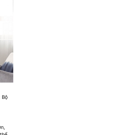
: Bộ
n,
thể