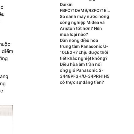
Daikin
ác
FBFC71DVM9/RZFC71EV
ều
M cho xu hướng nội thất
So sánh máy nước nóng
:
cao cấp?
công nghiệp Midea và
Ariston tốt hơn? Nên
mua loại nào?
Dàn nóng điều hòa
thuộc
trung tâm Panasonic U-
 điểm
10LE2H7 chịu được thời
ưỡng
tiết khắc nghiệt không?
Điều hòa âm trần nối
ống gió Panasonic S-
rang
3448PF3H/U-34PRH1H5
có thực sự đáng tiền?
ông
ọc