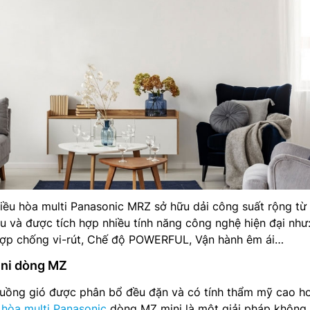
iều hòa multi Panasonic MRZ sở hữu dải công suất rộng từ
 và được tích hợp nhiều tính năng công nghệ hiện đại như
hợp chống vi-rút, Chế độ POWERFUL, Vận hành êm ái…
ini dòng MZ
ồng gió được phân bổ đều đặn và có tính thẩm mỹ cao hơ
 hòa multi Panasonic
dòng MZ mini là một giải pháp không 