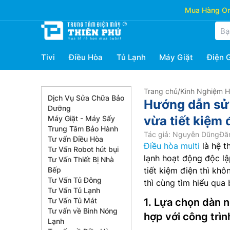
Mua Hàng Onl
Tivi
Điều Hòa
Tủ Lạnh
Máy Giặt
Điện 
Trang chủ
/
Kinh Nghiệm 
Dịch Vụ Sửa Chữa Bảo
Hướng dẫn sử 
Dưỡng
vừa tiết kiệm 
Máy Giặt - Máy Sấy
Trung Tâm Bảo Hành
Tác giả: Nguyễn Dũng
Đă
Tư vấn Điều Hòa
Điều hòa multi
là hệ t
Tư Vấn Robot hút bụi
lạnh hoạt động độc lậ
Tư Vấn Thiết Bị Nhà
Bếp
tiết kiệm điện thì khô
Tư Vấn Tủ Đông
thì cùng tìm hiểu qua 
Tư Vấn Tủ Lạnh
Tư Vấn Tủ Mát
1. Lựa chọn dàn n
Tư vấn về Bình Nóng
hợp với công trìn
Lạnh