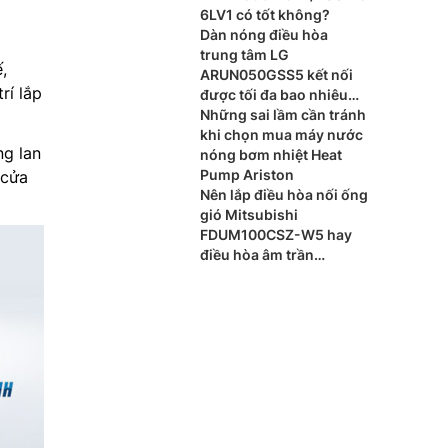
6LV1 có tốt không?
Dàn nóng điều hòa
trung tâm LG
,
ARUN050GSS5 kết nối
rí lắp
được tối đa bao nhiêu
dàn lạnh?
Những sai lầm cần tránh
khi chọn mua máy nước
ng lan
nóng bơm nhiệt Heat
Pump Ariston
 cửa
Nên lắp điều hòa nối ống
gió Mitsubishi
FDUM100CSZ-W5 hay
điều hòa âm trần
Mitsubishi FDT100CNZ-
W5 cho phòng khách?