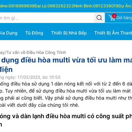
ine:
0918969699
Đại Lý:
0983262323
Ninh Bình:
0912339019
Dự Án:
0
Giỏ hàn
Gia Dụng
Tủ Đông
Thiết Bị Nhà Bếp
Thiết Bị Âm Than
Hay
/
Tư vấn về Điều Hòa Công Trình
dụng điều hòa multi vừa tối ưu làm m
điện
ng ngày: 17/05/2023, lúc 10:50
hống điều hòa sử dụng 1 dàn nóng kết nối với từ 2 đến 6 d
p. Tuy nhiên, để sử dụng điều hòa multi vừa tối ưu làm mát
ng phải ai cũng biết. Vậy phải sử dụng điều hòa multi như t
bài viết dưới đây của chúng tôi nhé.
óng và dàn lạnh điều hòa multi có công suất p
h