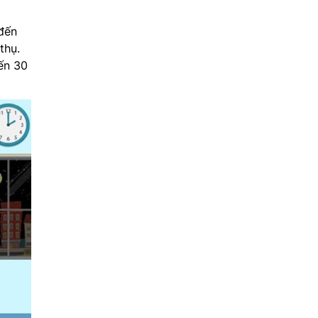
 đến
thụ.
đến 30