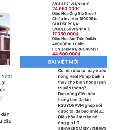
S/GULD71W1/NhA-S
24.950.000
Điều Hòa Ống Gió Gree 1
Chiều Inverter 18000Btu
GULD50PS1/A-
S/GULD50W1/NhA-S
17.950.000
Điều Hòa Âm Trần Daikin
48000Btu 1 Chiều
FCNQ48MV1/RNQ48MY1
44.600.000
BÀI VIẾT MỚI
Có nên đầu tư máy nước
i vượt
nóng Heat Pump Daikin
thay cho bình nóng lạnh
uất
truyền thống?
rên
Dàn nóng điều hòa
g
trung tâm Daikin
RSUYQ8AVM ghép nối
được tối đa bao nhiêu
à dàn
dàn lạnh?
Điều hòa âm trần nối
u cầu
ống gió LG
ZBNW36GM3D1/ZUUW3