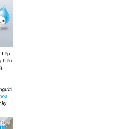
 tiếp
 hiệu
g.
 người
 hòa
này