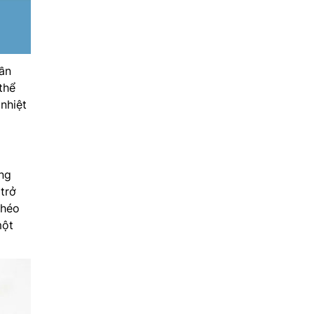
ần
thể
nhiệt
ng
trở
khéo
một