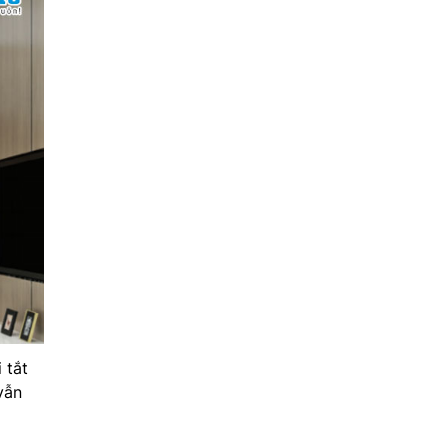
 tắt
vẫn