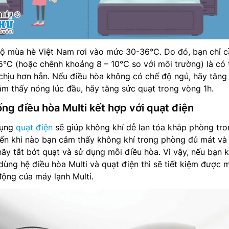
độ mùa hè Việt Nam rơi vào mức 30-36°C. Do đó, bạn chỉ c
°C (hoặc chênh khoảng 8 – 10°C so với môi trường) là có 
hịu hơn hẳn. Nếu điều hòa không có chế độ ngủ, hãy tăng 
m thấy nóng lúc đầu, hãy tăng sức quạt trong vòng 1h.
ng điều hòa Multi kết hợp với quạt điện
dụng
quạt điện
sẽ giúp không khí dễ lan tỏa khắp phòng tro
Đến khi nào bạn cảm thấy không khí trong phòng đủ mát và 
hãy tắt bớt quạt và sử dụng mỗi điều hòa. Vì vậy, nếu bạn 
 dùng hệ điều hòa Multi và quạt điện thì sẽ tiết kiệm được 
ộng của máy lạnh Multi.