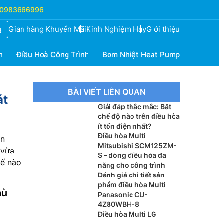
0983666996
Gian hàng Khuyến Mãi
Kinh Nghiệm Hay
Giới thiệu
g
h
Điều Hoà Công Trình
Bơm Nhiệt Heat Pump
BÀI VIẾT LIÊN QUAN
át
Giải đáp thắc mắc: Bật
chế độ nào trên điều hòa
ít tốn điện nhất?
Điều hòa Multi
àn
Mitsubishi SCM125ZM-
 vừa
S – dòng điều hòa đa
hế nào
năng cho công trình
Đánh giá chi tiết sản
phẩm điều hòa Multi
hù
Panasonic CU-
4Z80WBH-8
Điều hòa Multi LG