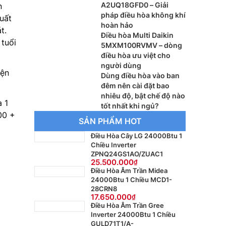
A2UQ18GFD0 – Giải
n
pháp điều hòa không khí
suất
hoàn hảo
t.
Điều hòa Multi Daikin
 tuổi
5MXM100RVMV – dòng
điều hòa ưu việt cho
người dùng
iện
Dùng điều hòa vào ban
đêm nên cài đặt bao
nhiêu độ, bật chế độ nào
 1
tốt nhất khi ngủ?
00 +
SẢN PHẨM HOT
Điều Hòa Cây LG 24000Btu 1
Chiều Inverter
ZPNQ24GS1AO/ZUAC1
25.500.000
Điều Hòa Âm Trần Midea
24000Btu 1 Chiều MCD1-
28CRN8
17.650.000
Điều Hòa Âm Trần Gree
Inverter 24000Btu 1 Chiều
GULD71T1/A-