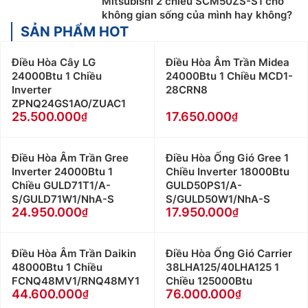
Mitsubishi 2 chiều SCM50ZS-S1 cho
không gian sống của mình hay không?
SẢN PHẨM HOT
Điều Hòa Cây LG
Điều Hòa Âm Trần Midea
24000Btu 1 Chiều
24000Btu 1 Chiều MCD1-
Inverter
28CRN8
ZPNQ24GS1AO/ZUAC1
25.500.000
17.650.000
Điều Hòa Âm Trần Gree
Điều Hòa Ống Gió Gree 1
Inverter 24000Btu 1
Chiều Inverter 18000Btu
Chiều GULD71T1/A-
GULD50PS1/A-
S/GULD71W1/NhA-S
S/GULD50W1/NhA-S
24.950.000
17.950.000
Điều Hòa Âm Trần Daikin
Điều Hòa Ống Gió Carrier
48000Btu 1 Chiều
38LHA125/40LHA125 1
FCNQ48MV1/RNQ48MY1
Chiều 125000Btu
44.600.000
76.000.000