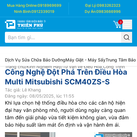
Mua Hàng Online:
0918969699
Đại Lý:
0983262323
Ninh Bình:
0912339019
Dự Án:
0983666996
0
Dịch Vụ Sửa Chữa Bảo Dưỡng
Máy Giặt - Máy Sấy
Trung Tâm Bảo
Trang chủ
/
Kinh Nghiệm Hay
/
Tư vấn về Điều Hòa Công Trình
Công Nghệ Đột Phá Trên Điều Hòa
Multi Mitsubishi SCM40ZS-S
Tác giả: Lê Khang
Đăng ngày: 08/05/2025, lúc 11:55
Khi lựa chọn hệ thống điều hòa cho các căn hộ hiện
đại hay văn phòng nhỏ, người dùng ngày càng quan
tâm đến giải pháp vừa tiết kiệm không gian, vừa đảm
bảo hiệu suất làm mát ổn định và vận hành êm ái.